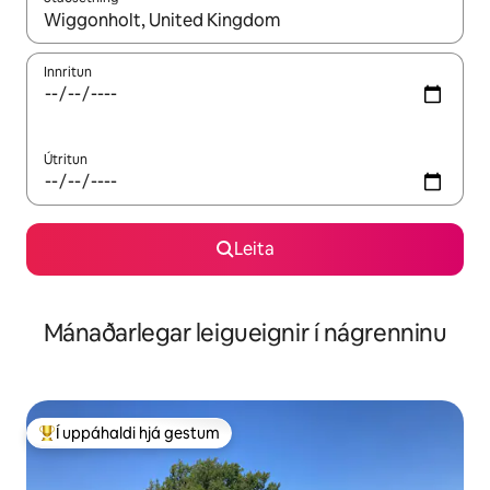
Þegar niðurstöður liggja fyrir skaltu nota upp og niður örvalyk
Innritun
Útritun
Leita
Mánaðarlegar leigueignir í nágrenninu
Í uppáhaldi hjá gestum
Í mestu uppáhaldi hjá gestum