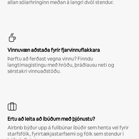
allan sólarhringinn meðan á langri dvöl stendur.
Vinnuvæn aðstaða fyrir fjarvinnuflakkara
Þarftu að ferðast vegna vinnu? Finndu
langtímagistingu með hröðu, þráðlausu neti og
sérstakri vinnuaðstöðu.
Ertu að leita að íbúðum með þjónustu?
Airbnb býður upp á fullbúnar íbúðir sem henta vel fyrir
starfsfólk, fyrirtækjastarfsemi og fólk sem stendur í