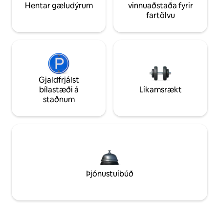
Hentar gæludýrum
vinnuaðstaða fyrir
fartölvu
Gjaldfrjálst
bílastæði á
Líkamsrækt
staðnum
Þjónustuíbúð