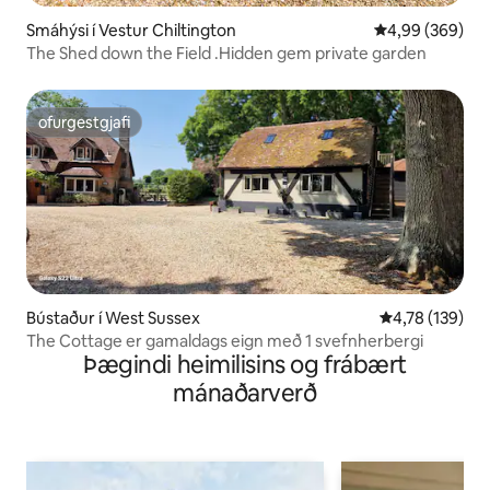
Smáhýsi í Vestur Chiltington
4,99 af 5 í með
4,99 (369)
The Shed down the Field .Hidden gem private garden
ofurgestgjafi
ofurgestgjafi
Bústaður í West Sussex
4,78 af 5 í me
4,78 (139)
The Cottage er gamaldags eign með 1 svefnherbergi
Þægindi heimilisins og frábært
mánaðarverð