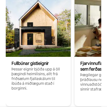
Fullbúnar gistieignir
Fjarvinnuflakk
sem ferðast v
Þessar eignir bjóða upp á öll
þægindi heimilisins, allt frá
Þægilegar gist
friðsælum fjallaskálum til
þráðlausu neti 
íbúða á miðlægum stað í
vinnuaðstöðu fy
borginni.
sinnir stafrænni