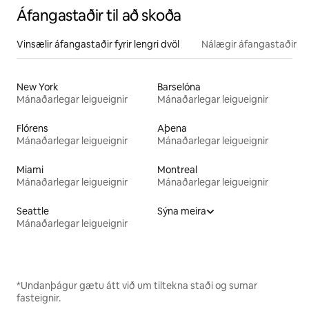
Áfangastaðir til að skoða
Vinsælir áfangastaðir fyrir lengri dvöl
Nálægir áfangastaðir
New York
Barselóna
Mánaðarlegar leigueignir
Mánaðarlegar leigueignir
Flórens
Aþena
Mánaðarlegar leigueignir
Mánaðarlegar leigueignir
Miami
Montreal
Mánaðarlegar leigueignir
Mánaðarlegar leigueignir
Seattle
Sýna meira
Mánaðarlegar leigueignir
*Undanþágur gætu átt við um tiltekna staði og sumar
fasteignir.