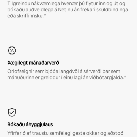
Tilgreindu nákvæmlega hvenær þú flytur inn og út og
bókaðu auðveldlega á Netinu án frekari skuldbindinga
eða skriffinnsku.*
Þægilegt mánaðarverð
Orlofseignir sem bjóða langdvöl á sérverði þar sem
mánuðurinn er greiddur í einu lagi án viðbótargjalda.*
Bókaðu áhyggjulaus
Yfirfarið af traustu samfélagi gesta okkar og aðstoð