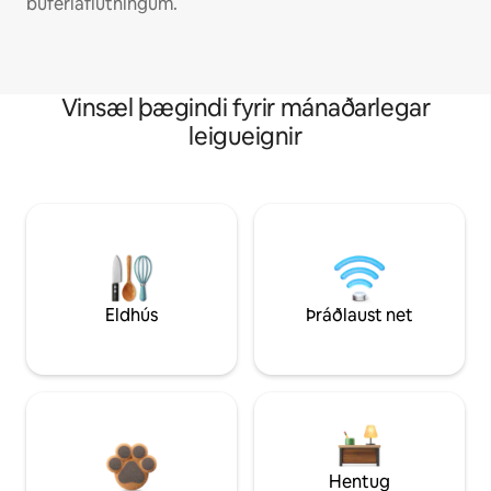
búferlaflutningum.
Vinsæl þægindi fyrir mánaðarlegar
leigueignir
Eldhús
Þráðlaust net
Hentug