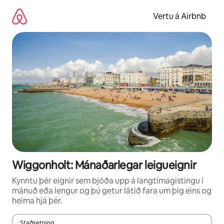
Stökkva
beint
Vertu á Airbnb
að
efni
Wiggonholt: Mánaðarlegar leigueignir
Kynntu þér eignir sem bjóða upp á langtímagistingu í
mánuð eða lengur og þú getur látið fara um þig eins og
heima hjá þér.
Staðsetning