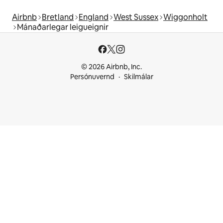
Airbnb
Bretland
England
West Sussex
Wiggonholt
Mánaðarlegar leigueignir
© 2026 Airbnb, Inc.
Persónuvernd
Skilmálar