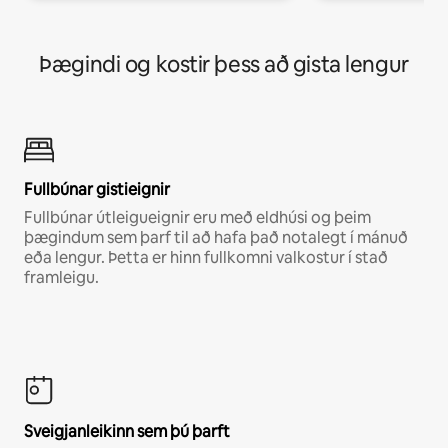
Þægindi og kostir þess að gista lengur
Fullbúnar gistieignir
Fullbúnar útleigueignir eru með eldhúsi og þeim
þægindum sem þarf til að hafa það notalegt í mánuð
eða lengur. Þetta er hinn fullkomni valkostur í stað
framleigu.
Sveigjanleikinn sem þú þarft