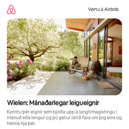
Stökkva
beint
Vertu á Airbnb
að
efni
Wielen: Mánaðarlegar leigueignir
Kynntu þér eignir sem bjóða upp á langtímagistingu í
mánuð eða lengur og þú getur látið fara um þig eins og
heima hjá þér.