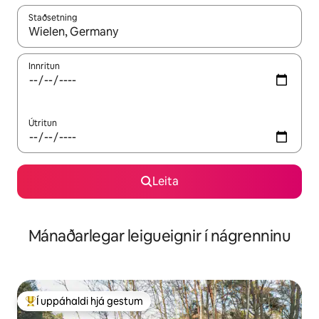
Staðsetning
Þegar niðurstöður liggja fyrir skaltu nota upp og niður örvalyk
Innritun
Útritun
Leita
Mánaðarlegar leigueignir í nágrenninu
Í uppáhaldi hjá gestum
Í mestu uppáhaldi hjá gestum