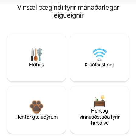
Vinsæl þægindi fyrir mánaðarlegar
leigueignir
Eldhús
Þráðlaust net
Hentug
Hentar gæludýrum
vinnuaðstaða fyrir
fartölvu