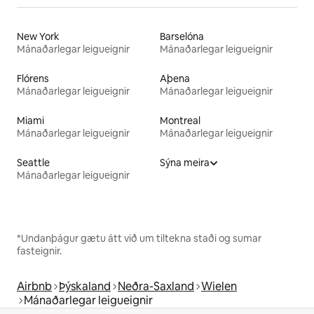
New York
Barselóna
Mánaðarlegar leigueignir
Mánaðarlegar leigueignir
Flórens
Aþena
Mánaðarlegar leigueignir
Mánaðarlegar leigueignir
Miami
Montreal
Mánaðarlegar leigueignir
Mánaðarlegar leigueignir
Seattle
Sýna meira
Mánaðarlegar leigueignir
*Undanþágur gætu átt við um tiltekna staði og sumar
fasteignir.
Airbnb
Þýskaland
Neðra-Saxland
Wielen
Mánaðarlegar leigueignir