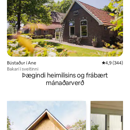
Bústaður í Ane
4,9 af 5 í me
4,9 (344)
Bakarí í sveitinni
Þægindi heimilisins og frábært
mánaðarverð