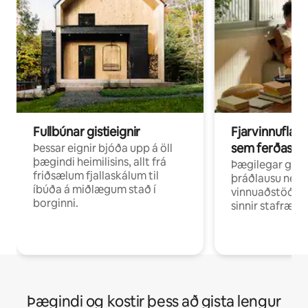
Fullbúnar gistieignir
Fjarvinnuflakk
sem ferðast v
Þessar eignir bjóða upp á öll
þægindi heimilisins, allt frá
Þægilegar gist
friðsælum fjallaskálum til
þráðlausu neti 
íbúða á miðlægum stað í
vinnuaðstöðu fy
borginni.
sinnir stafrænni
Þægindi og kostir þess að gista lengur