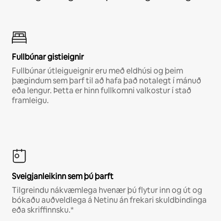
Fullbúnar gistieignir
Fullbúnar útleigueignir eru með eldhúsi og þeim
þægindum sem þarf til að hafa það notalegt í mánuð
eða lengur. Þetta er hinn fullkomni valkostur í stað
framleigu.
Sveigjanleikinn sem þú þarft
Tilgreindu nákvæmlega hvenær þú flytur inn og út og
bókaðu auðveldlega á Netinu án frekari skuldbindinga
eða skriffinnsku.*