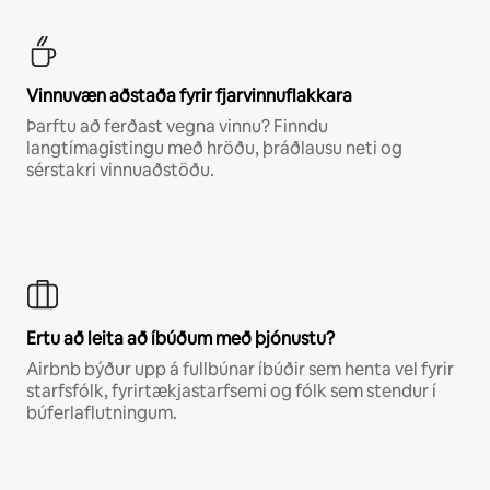
Vinnuvæn aðstaða fyrir fjarvinnuflakkara
Þarftu að ferðast vegna vinnu? Finndu
langtímagistingu með hröðu, þráðlausu neti og
sérstakri vinnuaðstöðu.
Ertu að leita að íbúðum með þjónustu?
Airbnb býður upp á fullbúnar íbúðir sem henta vel fyrir
starfsfólk, fyrirtækjastarfsemi og fólk sem stendur í
búferlaflutningum.