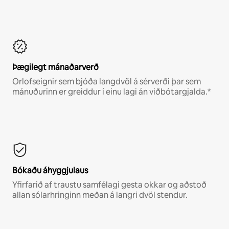
Þægilegt mánaðarverð
Orlofseignir sem bjóða langdvöl á sérverði þar sem
mánuðurinn er greiddur í einu lagi án viðbótargjalda.*
Bókaðu áhyggjulaus
Yfirfarið af traustu samfélagi gesta okkar og aðstoð
allan sólarhringinn meðan á langri dvöl stendur.