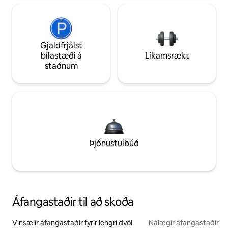
Gjaldfrjálst
bílastæði á
Líkamsrækt
staðnum
Þjónustuíbúð
Áfangastaðir til að skoða
Vinsælir áfangastaðir fyrir lengri dvöl
Nálægir áfangastaðir