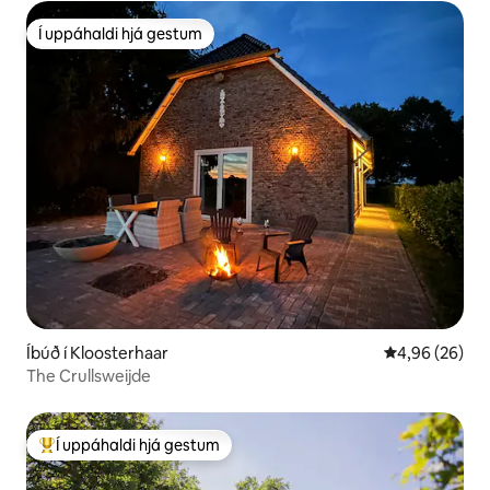
Í uppáhaldi hjá gestum
Í uppáhaldi hjá gestum
Íbúð í Kloosterhaar
4,96 af 5 í m
4,96 (26)
The Crullsweijde
Í uppáhaldi hjá gestum
Í mestu uppáhaldi hjá gestum