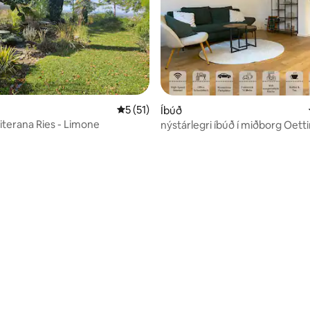
nn, 12 umsagnir
5 af 5 í meðaleinkunn, 51 umsagnir
5 (51)
Íbúð
terana Ries - Limone
nýstárlegri íbúð í miðborg Oett