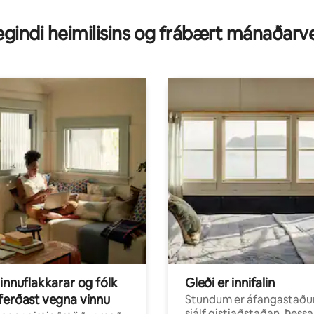
gindi heimilisins og frábært mánaðarv
innuflakkarar og fólk
Gleði er innifalin
ferðast vegna vinnu
Stundum er áfangastaðu
sjálf gistiaðstaðan. Þessa