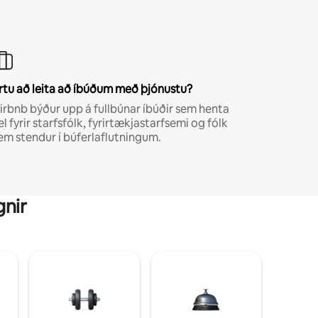
rtu að leita að íbúðum með þjónustu?
irbnb býður upp á fullbúnar íbúðir sem henta
el fyrir starfsfólk, fyrirtækjastarfsemi og fólk
em stendur í búferlaflutningum.
gnir