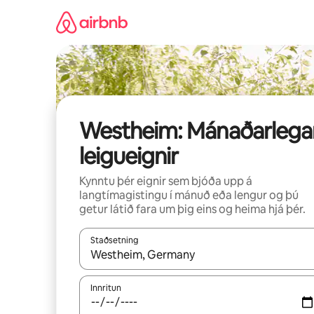
Stökkva
beint
að
efni
Westheim: Mánaðarlega
leigueignir
Kynntu þér eignir sem bjóða upp á
langtímagistingu í mánuð eða lengur og þú
getur látið fara um þig eins og heima hjá þér.
Staðsetning
Þegar niðurstöður liggja fyrir skaltu nota upp og
Innritun