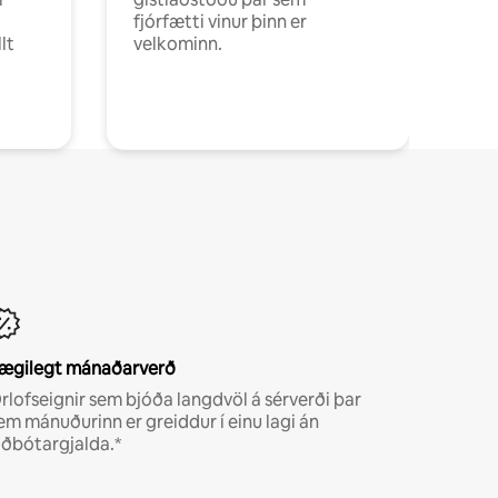
fjórfætti vinur þinn er
lt
velkominn.
ægilegt mánaðarverð
rlofseignir sem bjóða langdvöl á sérverði þar
em mánuðurinn er greiddur í einu lagi án
iðbótargjalda.*