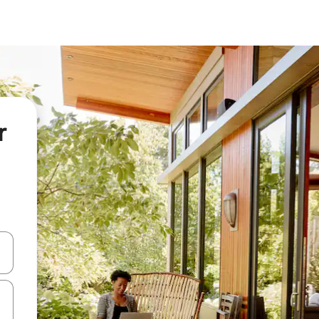
r
 niður örvalyklana eða skoða með því að snerta eða strjúka.