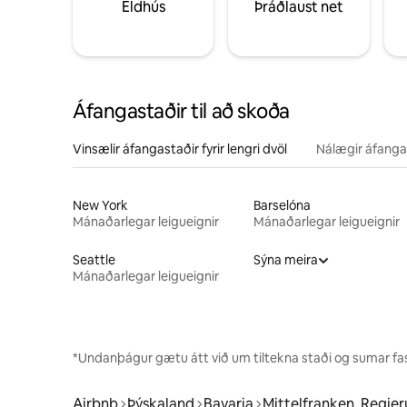
Eldhús
Þráðlaust net
Áfangastaðir til að skoða
Vinsælir áfangastaðir fyrir lengri dvöl
Nálægir áfanga
New York
Barselóna
Mánaðarlegar leigueignir
Mánaðarlegar leigueignir
Seattle
Sýna meira
Mánaðarlegar leigueignir
*Undanþágur gætu átt við um tiltekna staði og sumar fas
Airbnb
Þýskaland
Bavaria
Mittelfranken, Regie