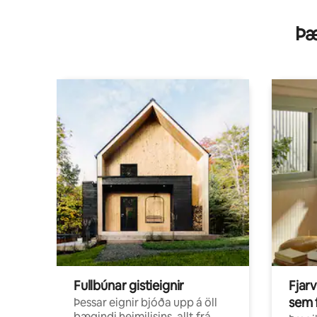
Þæ
Fullbúnar gistieignir
Fjarv
sem 
Þessar eignir bjóða upp á öll
þægindi heimilisins, allt frá