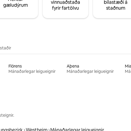
vinnuaðstaða
bílastæði á
gæludýrum
fyrir fartölvu
staðnum
staðir
Flórens
Aþena
Mi
Mánaðarlegar leigueignir
Mánaðarlegar leigueignir
Mán
teignir.
rungsbezirk
Westheim
Mánaðarlegar leigueignir