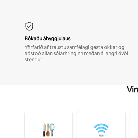
Bókaðu áhyggjulaus
Yfirfarið af traustu samfélagi gesta okkar og
aðstoð allan sólarhringinn meðan á langri dvöl
stendur.
Vin