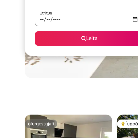
Útritun
Leita
ofurgestgjafi
Í uppá
ofurgestgjafi
Í mestu 