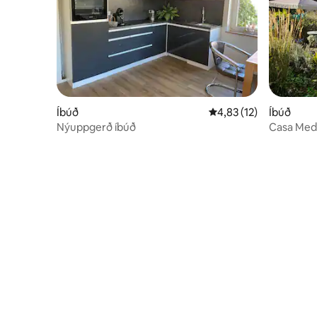
Íbúð
4,83 af 5 í meðaleinku
4,83 (12)
Íbúð
Nýuppgerð íbúð
Casa Medi