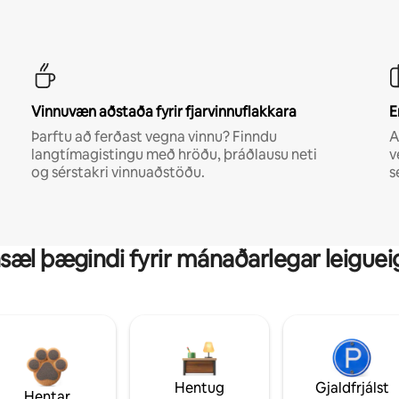
Vinnuvæn aðstaða fyrir fjarvinnuflakkara
E
Þarftu að ferðast vegna vinnu? Finndu
A
langtímagistingu með hröðu, þráðlausu neti
v
og sérstakri vinnuaðstöðu.
s
sæl þægindi fyrir mánaðarlegar leiguei
Hentug
Gjaldfrjálst
Hentar