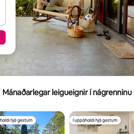
Mánaðarlegar leigueignir í nágrenninu
haldi hjá gestum
Í uppáhaldi hjá gestum
uppáhaldi hjá gestum
Í uppáhaldi hjá gestum