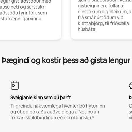
egar gistiaðstöður með
gistieignir eru fullar af
ausu neti og sérstakri
einstökum eiginleikum, al
aðstöðu fyrir fólk sem
frá smábústöðum við
r stafrænni fjarvinnu.
klettabjörg, til friðsælla
húsbáta.
Þægindi og kostir þess að gista lengur
Sveigjanleikinn sem þú þarft
Þ
Tilgreindu nákvæmlega hvenær þú flytur inn
O
og út og bókaðu auðveldlega á Netinu án
s
frekari skuldbindinga eða skriffinnsku.*
v