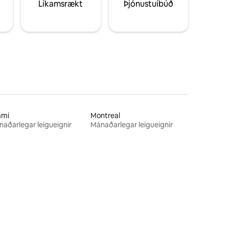
Líkamsrækt
Þjónustuíbúð
ami
Montreal
aðarlegar leigueignir
Mánaðarlegar leigueignir