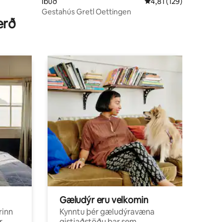
Íbúð
4,81 af 5 í meðaleinku
4,81 (129)
Gestahús Gretl Oettingen
erð
Gæludýr eru velkomin
rinn
Kynntu þér gæludýravæna
r
gistiaðstöðu þar sem