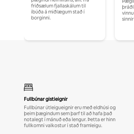
Þægil
friðsælum fjallaskálum til
þráðl
íbúða á miðlægum stað í
vinnu
borginni.
sinni
Fullbúnar gistieignir
Fullbúnar útleigueignir eru með eldhúsi og
þeim þægindum sem þarf til að hafa það
notalegt í mánuð eða lengur. Þetta er hinn
fullkomni valkostur í stað framleigu.