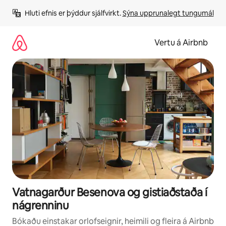
Stökkva
Hluti efnis er þýddur sjálfvirkt. 
Sýna upprunalegt tungumál
beint
að
efni
Vertu á Airbnb
Vatnagarður Besenova og gistiaðstaða í
nágrenninu
Bókaðu einstakar orlofseignir, heimili og fleira á Airbnb