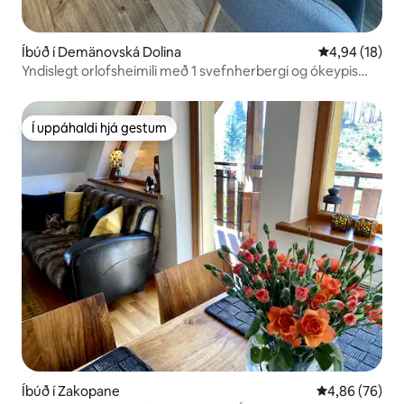
Íbúð í Demänovská Dolina
4,94 af 5 í m
4,94 (18)
Yndislegt orlofsheimili með 1 svefnherbergi og ókeypis
bílastæði
Í uppáhaldi hjá gestum
Í uppáhaldi hjá gestum
Íbúð í Zakopane
4,86 af 5 í m
4,86 (76)