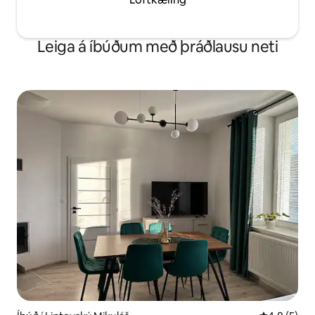
Leiga á íbúðum með þráðlausu neti