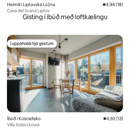
Heimili í Liptovská Lúžna
4,94 af 5 í m
4,94 (18)
Casa del Svana Liptov
Gisting í íbúð með loftkælingu
Í uppáhaldi hjá gestum
Í uppáhaldi hjá gestum
Íbúð í Kościelisko
4,92 af 5 í m
4,92 (13)
Villa Sobiczkowa