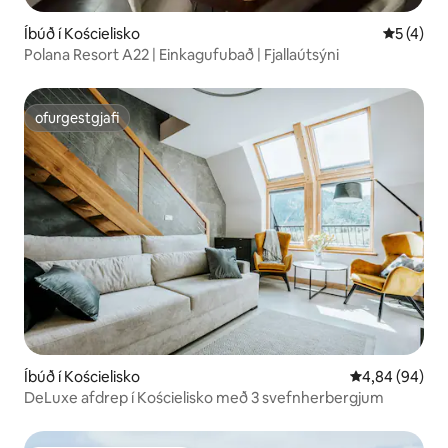
Íbúð í Kościelisko
5 af 5 í 
5 (4)
Polana Resort A22 | Einkagufubað | Fjallaútsýni
ofurgestgjafi
ofurgestgjafi
Íbúð í Kościelisko
4,84 af 5 í m
4,84 (94)
DeLuxe afdrep í Kościelisko með 3 svefnherbergjum