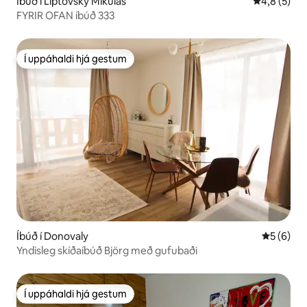
Íbúð í Liptovský Mikuláš
4,8 af 5 í 
4,8 (5)
FYRIR OFAN íbúð 333
Í uppáhaldi hjá gestum
Í uppáhaldi hjá gestum
Íbúð í Donovaly
5 af 5 í 
5 (6)
Yndisleg skíðaíbúð Björg með gufubaði
Í uppáhaldi hjá gestum
Í uppáhaldi hjá gestum