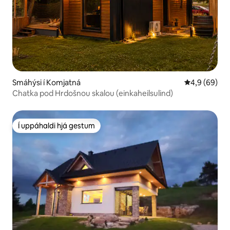
Smáhýsi í Komjatná
4,9 af 5 í m
4,9 (69)
Chatka pod Hrdošnou skalou (einkaheilsulind)
Í uppáhaldi hjá gestum
Í uppáhaldi hjá gestum