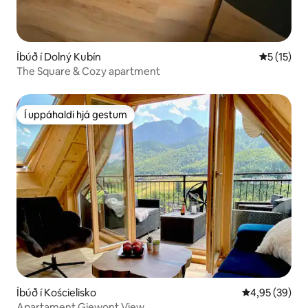
Íbúð í Dolný Kubín
5 af 5 í m
5 (15)
The Square & Cozy apartment
Í uppáhaldi hjá gestum
Í uppáhaldi hjá gestum
Íbúð í Kościelisko
4,95 af 5 í m
4,95 (39)
Apartament Giewont View