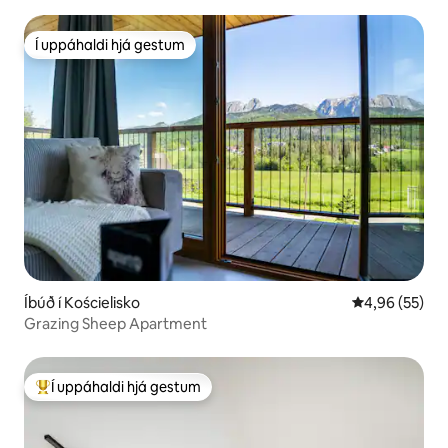
Í uppáhaldi hjá gestum
Í uppáhaldi hjá gestum
Íbúð í Kościelisko
4,96 af 5 í m
4,96 (55)
Grazing Sheep Apartment
Í uppáhaldi hjá gestum
Í mestu uppáhaldi hjá gestum