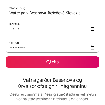
Staðsetning
Þegar niðurstöður liggja fyrir skaltu nota upp og niður örvalyk
Innritun
Útritun
Leita
Vatnagarður Besenova og
úrvalsorlofseignir í nágrenninu
Gestir eru sammála: Þessi gistiaðstaða er vel metin
vegna staðsetningar, hreinlætis og annars.