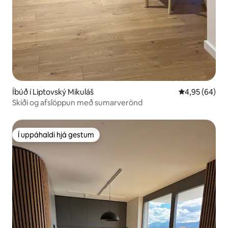
Íbúð í Liptovský Mikuláš
4,95 af 5 í m
4,95 (64)
Skíði og afslöppun með sumarverönd
Í uppáhaldi hjá gestum
Í uppáhaldi hjá gestum