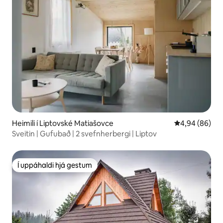
Heimili í Liptovské Matiašovce
4,94 af 5 í m
4,94 (86)
Sveitin | Gufubað | 2 svefnherbergi | Liptov
Í uppáhaldi hjá gestum
Í uppáhaldi hjá gestum