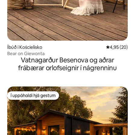
Íbúð í Kościelisko
4,95 af 5 í m
4,95 (20)
Bear on Giewonta
Vatnagarður Besenova og aðrar
frábærar orlofseignir í nágrenninu
Í uppáhaldi hjá gestum
Í uppáhaldi hjá gestum