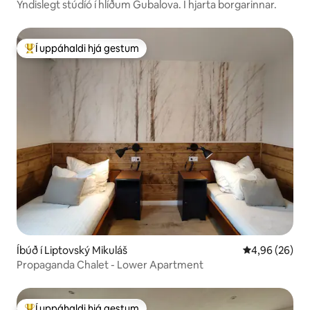
Yndislegt stúdíó í hlíðum Gubalova. Í hjarta borgarinnar.
Í uppáhaldi hjá gestum
Í mestu uppáhaldi hjá gestum
Íbúð í Liptovský Mikuláš
4,96 af 5 í m
4,96 (26)
Propaganda Chalet - Lower Apartment
Í uppáhaldi hjá gestum