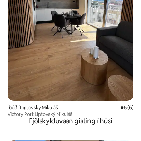
Íbúð í Liptovský Mikuláš
5 af 5 í 
5 (6)
Victory Port Liptovský Mikuláš
Fjölskylduvæn gisting í húsi