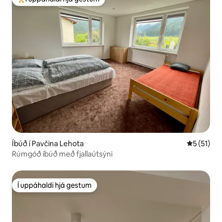
Í mestu uppáhaldi hjá gestum
Íbúð í Pavčina Lehota
5 af 5 í m
5 (51)
Rúmgóð íbúð með fjallaútsýni
Í uppáhaldi hjá gestum
Í uppáhaldi hjá gestum