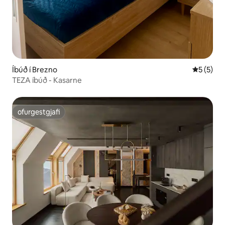
Íbúð í Brezno
5 af 5 í 
5 (5)
TEZA íbúð - Kasarne
ofurgestgjafi
ofurgestgjafi