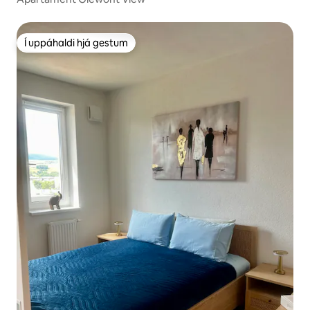
Í uppáhaldi hjá gestum
Í uppáhaldi hjá gestum