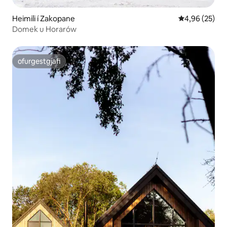
Heimili í Zakopane
4,96 af 5 í m
4,96 (25)
Domek u Horarów
ofurgestgjafi
ofurgestgjafi