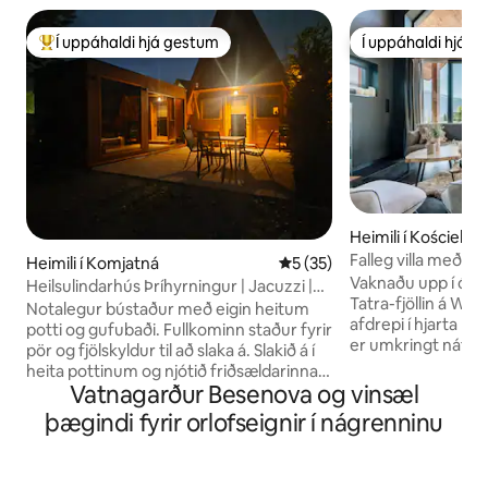
Í uppáhaldi hjá gestum
Í uppáhaldi hjá 
Í mestu uppáhaldi hjá gestum
Í uppáhaldi hjá 
Heimili í Kościelisk
Falleg villa með ei
Heimili í Komjatná
5 af 5 í meðaleinkunn, 35 u
5 (35)
svefnherbergi)
Vaknaðu upp í ómet
Heilsulindarhús Þríhyrningur | Jacuzzi |
Tatra-fjöllin á Wi
Gufubað | Hory
Notalegur bústaður með eigin heitum
afdrepi í hjarta Koś
potti og gufubaði. Fullkominn staður fyrir
er umkringt náttúru
pör og fjölskyldur til að slaka á. Slakið á í
og býður upp á þrj
heita pottinum og njótið friðsældarinnar í
svefnherbergi, lof
Vatnagarður Besenova og vinsæl
fjöllunum. Slakaðu á á friðsælum stað í
arineldstæði innan
Komjatná, þorpi á landamærum Liptov
þægindi fyrir orlofseignir í nágrenninu
þar sem þú getur s
og Orava, í bústað fyrir fjóra. Nútímalegt
stjörnubjörtum hi
innbú, fullbúið eldhús, þráðlaust net,
kyrrlátur og afske
verönd, grill, arinn, leikvöllur fyrir börn og