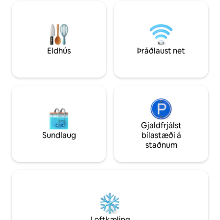
aðeins í nokkurra 
stór garður til að slaka á og skemmta sér.
miðbæ líflega bæj
Það eru 3 rúm á háaloftinu og svefnsófi á
sameinast þægindi
jarðhæðinni. Einnig er sjónvarp,
ógleymanlegar fjal
þvottavél og kostur á að fá reiðhjól lánað
án endurgjalds. Upplifðu Liptov í
Komjatna.
Eldhús
Þráðlaust net
Gjaldfrjálst
Sundlaug
bílastæði á
staðnum
Loftkæling