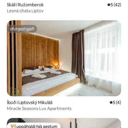
Skáli í Ružomberok
5 af 5 í m
5 (42)
Lesná chata Liptov
ofurgestgjafi
ofurgestgjafi
Íbúð í Liptovský Mikuláš
5 af 5 í 
5 (4)
Miracle Seasons Lux Apartments
Í uppáhaldi hjá gestum