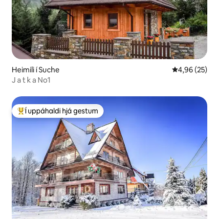
Heimili í Suche
4,96 af 5 í m
4,96 (25)
J a t k a No1
Í uppáhaldi hjá gestum
Í mestu uppáhaldi hjá gestum