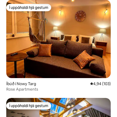
Í uppáhaldi hjá gestum
Í uppáhaldi hjá gestum
Íbúð í Nowy Targ
4,94 af 5 í me
4,94 (103)
Rose Apartments
Í uppáhaldi hjá gestum
Í uppáhaldi hjá gestum