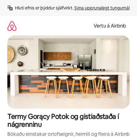
Stökkva
Hluti efnis er þýddur sjálfvirkt. 
Sýna upprunalegt tungumál
beint
að
efni
Vertu á Airbnb
Termy Gorący Potok og gistiaðstaða í
nágrenninu
Bókaðu einstakar orlofseignir, heimili og fleira á Airbnb