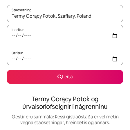
Staðsetning
Þegar niðurstöður liggja fyrir skaltu nota upp og niður örvalyk
Innritun
Útritun
Leita
Termy Gorący Potok og
úrvalsorlofseignir í nágrenninu
Gestir eru sammála: Þessi gistiaðstaða er vel metin
vegna staðsetningar, hreinlætis og annars.