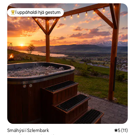
Í uppáhaldi hjá gestum
Í mestu uppáhaldi hjá gestum
Smáhýsi í Szlembark
5 af 5 í m
5 (11)