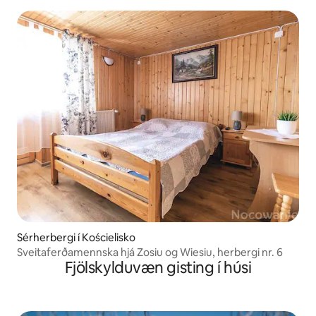
heitablöð
Sérherbergi í Kościelisko
Sveitaferðamennska hjá Zosiu og Wiesiu, herbergi nr. 6
Fjölskylduvæn gisting í húsi