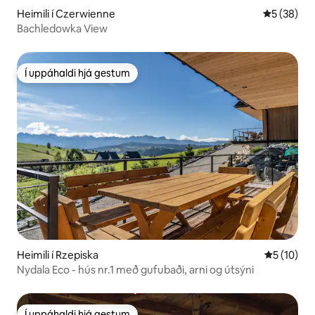
Heimili í Czerwienne
5 af 5 í m
5 (38)
Bachledowka View
Í uppáhaldi hjá gestum
Í uppáhaldi hjá gestum
Heimili í Rzepiska
5 af 5 í m
5 (10)
Nydala Eco - hús nr.1 með gufubaði, arni og útsýni
Í uppáhaldi hjá gestum