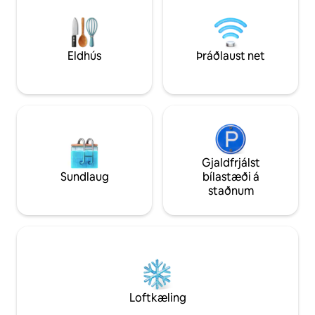
aðeins í nokkurra 
Tatras. Þráðlaust net / Mocca Master /
miðbæ líflega bæj
80m2 verönd Þér er boðið
sameinast þægindi
ógleymanlegar fjal
Eldhús
Þráðlaust net
Gjaldfrjálst
Sundlaug
bílastæði á
staðnum
Loftkæling