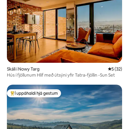
Skáli í Nowy Targ
5 af 5 í m
5 (32)
Hús í fjöllunum Hlíf með útsýni yfir Tatra-fjöllin -Sun Set
Í uppáhaldi hjá gestum
Í mestu uppáhaldi hjá gestum