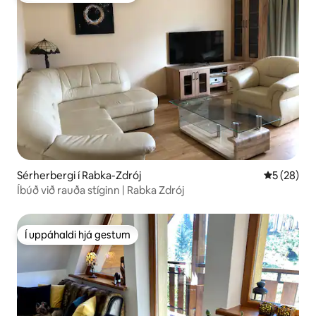
Sérherbergi í Rabka-Zdrój
5 af 5 í m
5 (28)
Íbúð við rauða stíginn | Rabka Zdrój
Í uppáhaldi hjá gestum
Í uppáhaldi hjá gestum