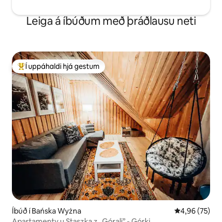
Leiga á íbúðum með þráðlausu neti
Í uppáhaldi hjá gestum
Í mestu uppáhaldi hjá gestum
Íbúð í Bańska Wyżna
4,96 af 5 í m
4,96 (75)
Apartamenty u Staszka z „Górali” - Górki