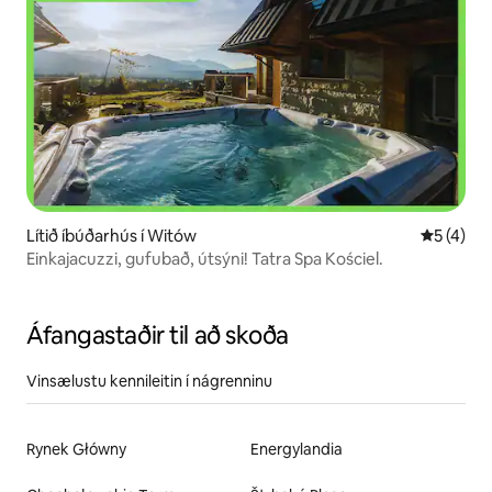
Lítið íbúðarhús í Witów
5 af 5 í 
5 (4)
Einkajacuzzi, gufubað, útsýni! Tatra Spa Kościel.
Áfangastaðir til að skoða
Vinsælustu kennileitin í nágrenninu
Rynek Główny
Energylandia