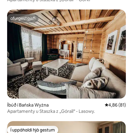
ofurgestgjafi
ofurgestgjafi
Íbúð í Bańska Wyżna
4,86 af 5 í m
4,86 (81)
Apartamenty u Staszka z „Górali“ - Lasowy.
Í uppáhaldi hjá gestum
Í uppáhaldi hjá gestum