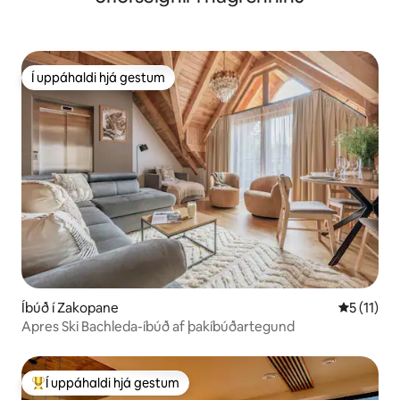
Í uppáhaldi hjá gestum
Í uppáhaldi hjá gestum
Íbúð í Zakopane
5 af 5 í m
5 (11)
Apres Ski Bachleda-íbúð af þakíbúðartegund
Í uppáhaldi hjá gestum
Í mestu uppáhaldi hjá gestum