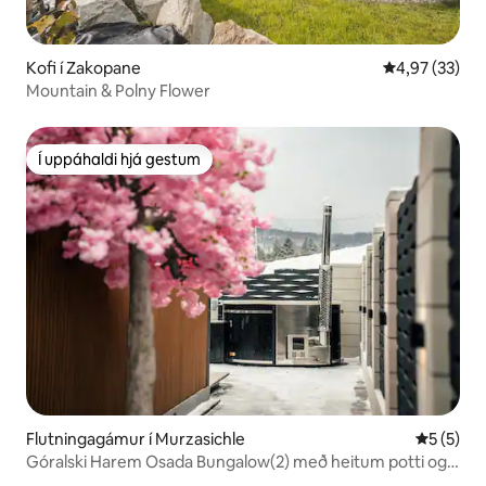
Kofi í Zakopane
4,97 af 5 í m
4,97 (33)
Mountain & Polny Flower
Í uppáhaldi hjá gestum
Í uppáhaldi hjá gestum
Flutningagámur í Murzasichle
5 af 5 í 
5 (5)
Góralski Harem Osada Bungalow(2) með heitum potti og
bali