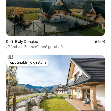
Kofi í Biały Dunajec
5 af 5 í 
5 (9)
„Góralskie Zacisze“ með gufubaði
Í uppáhaldi hjá gestum
Í uppáhaldi hjá gestum