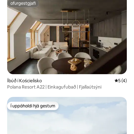
ofurgestgjafi
ofurgestgjafi
Íbúð í Kościelisko
5 af 5 í 
5 (4)
Polana Resort A22 | Einkagufubað | Fjallaútsýni
Í uppáhaldi hjá gestum
Í uppáhaldi hjá gestum