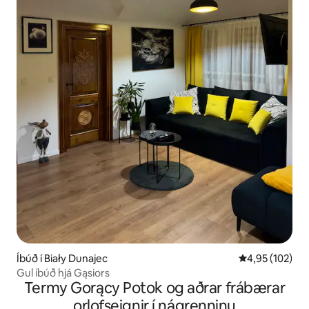
Íbúð í Biały Dunajec
4,95 af 5 í me
4,95 (102)
Gul íbúð hjá Gąsiors
Termy Gorący Potok og aðrar frábærar
orlofseignir í nágrenninu