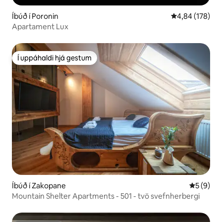
Íbúð í Poronin
4,84 af 5 í me
4,84 (178)
Apartament Lux
Í uppáhaldi hjá gestum
Í uppáhaldi hjá gestum
Íbúð í Zakopane
5 af 5 í 
5 (9)
Mountain Shelter Apartments - 501 - tvö svefnherbergi