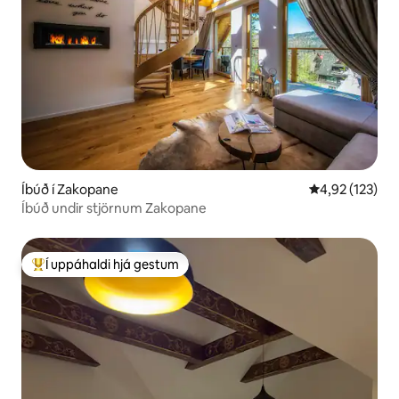
Íbúð í Zakopane
4,92 af 5 í me
4,92 (123)
Íbúð undir stjörnum Zakopane
Í uppáhaldi hjá gestum
Í mestu uppáhaldi hjá gestum