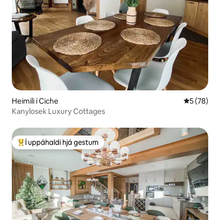
Heimili í Ciche
5 af 5 í m
5 (78)
Kanylosek Luxury Cottages
Í uppáhaldi hjá gestum
Í mestu uppáhaldi hjá gestum