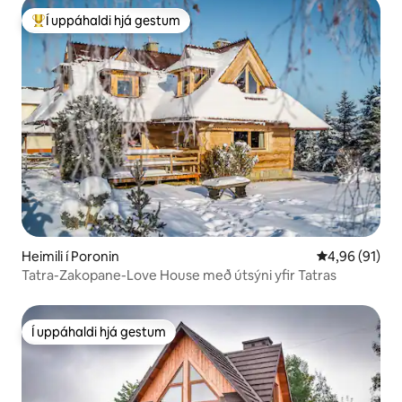
Í uppáhaldi hjá gestum
Í mestu uppáhaldi hjá gestum
Heimili í Poronin
4,96 af 5 í m
4,96 (91)
Tatra-Zakopane-Love House með útsýni yfir Tatras
Í uppáhaldi hjá gestum
Í uppáhaldi hjá gestum