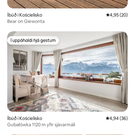
Íbúð í Kościelisko
4,95 af 5 í m
4,95 (20)
Bear on Giewonta
Í uppáhaldi hjá gestum
Í uppáhaldi hjá gestum
Íbúð í Kościelisko
4,94 af 5 í m
4,94 (36)
Gubałówka 1120 m yfir sjávarmáli