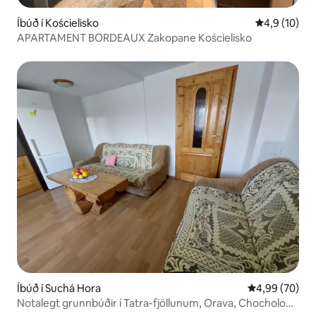
Íbúð í Kościelisko
4,9 af 5 í m
4,9 (10)
APARTAMENT BORDEAUX Zakopane Kościelisko
Íbúð í Suchá Hora
4,99 af 5 í m
4,99 (70)
Notalegt grunnbúðir í Tatra-fjöllunum, Orava, Chocholow,