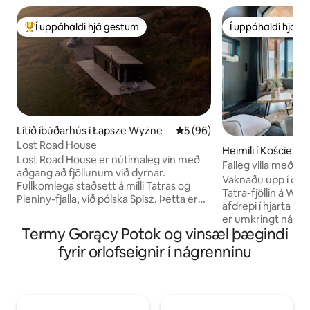
Í uppáhaldi hjá gestum
Í uppáhaldi hjá 
Í mestu uppáhaldi hjá gestum
Í uppáhaldi hjá 
Lítið íbúðarhús í Łapsze Wyżne
5 af 5 í meðaleinkunn, 96 u
5 (96)
Lost Road House
Heimili í Kościelisk
Lost Road House er nútímaleg vin með
Falleg villa með ei
aðgang að fjöllunum við dyrnar.
svefnherbergi)
Vaknaðu upp í ómet
Fullkomlega staðsett á milli Tatras og
Tatra-fjöllin á Wi
Pieniny-fjalla, við pólska Spisz. Þetta er
afdrepi í hjarta Koś
fullkominn staður til að hægja á sér,
er umkringt náttúru
tengjast náttúrunni og fylgjast með
Termy Gorący Potok og vinsæl þægindi
og býður upp á þrj
fjöllunum frá sólarupprás til sólarlags.
svefnherbergi, lof
fyrir orlofseignir í nágrenninu
Stofan með eldhúsinu er fullbúin og allt
arineldstæði innan
er til reiðu til að gista saman. Í hverju
þar sem þú getur s
svefnherbergi er þægilegt rúm með
stjörnubjörtum hi
íburðarmiklum rúmfötum og gluggar frá
kyrrlátur og afske
gólfi til lofts með frábæru útsýni yfir