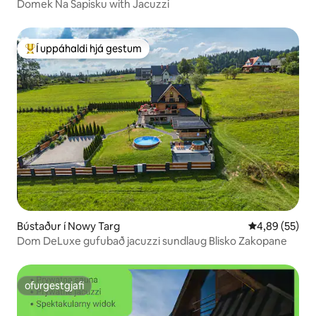
Domek Na Sapisku with Jacuzzi
Í uppáhaldi hjá gestum
Í mestu uppáhaldi hjá gestum
Bústaður í Nowy Targ
4,89 af 5 í m
4,89 (55)
Dom DeLuxe gufubað jacuzzi sundlaug Blisko Zakopane
ofurgestgjafi
ofurgestgjafi