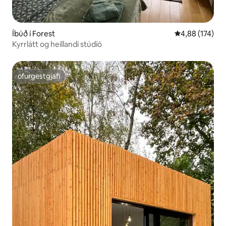
Íbúð í Forest
4,88 af 5 í me
4,88 (174)
Kyrrlátt og heillandi stúdíó
ofurgestgjafi
ofurgestgjafi