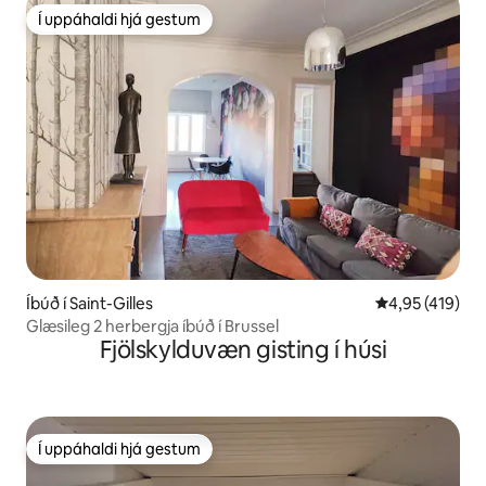
Í uppáhaldi hjá gestum
Í uppáhaldi hjá gestum
Íbúð í Saint-Gilles
4,95 af 5 í me
4,95 (419)
Glæsileg 2 herbergja íbúð í Brussel
Fjölskylduvæn gisting í húsi
Í uppáhaldi hjá gestum
Í uppáhaldi hjá gestum