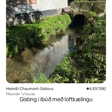
Heimili í Chaumont-Gistoux
4,93 af 5 í me
4,93 (106)
Meunier 's house
Gisting í íbúð með loftkælingu