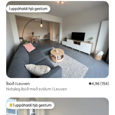
Í uppáhaldi hjá gestum
Í uppáhaldi hjá gestum
Íbúð í Leuven
4,96 af 5 í me
4,96 (154)
Notaleg íbúð með svölum í Leuven
Í uppáhaldi hjá gestum
Í mestu uppáhaldi hjá gestum