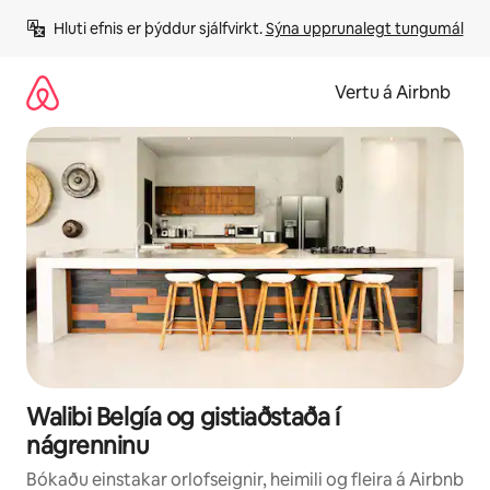
Stökkva
Hluti efnis er þýddur sjálfvirkt. 
Sýna upprunalegt tungumál
beint
að
efni
Vertu á Airbnb
Walibi Belgía og gistiaðstaða í
nágrenninu
Bókaðu einstakar orlofseignir, heimili og fleira á Airbnb