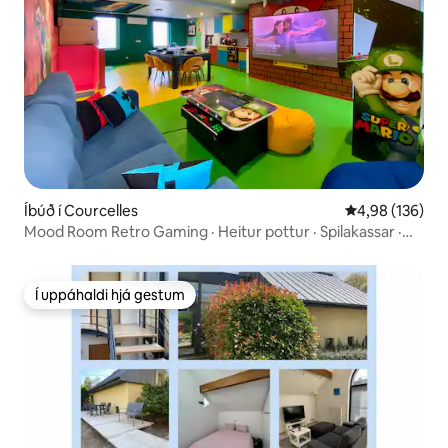
Íbúð í Courcelles
4,98 af 5 í me
4,98 (136)
Mood Room Retro Gaming · Heitur pottur · Spilakassar ·
Gufubað
Í uppáhaldi hjá gestum
Í uppáhaldi hjá gestum