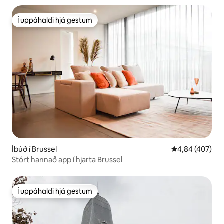
Í uppáhaldi hjá gestum
Í uppáhaldi hjá gestum
Íbúð í Brussel
4,84 af 5 í me
4,84 (407)
Stórt hannað app í hjarta Brussel
Í uppáhaldi hjá gestum
Í uppáhaldi hjá gestum