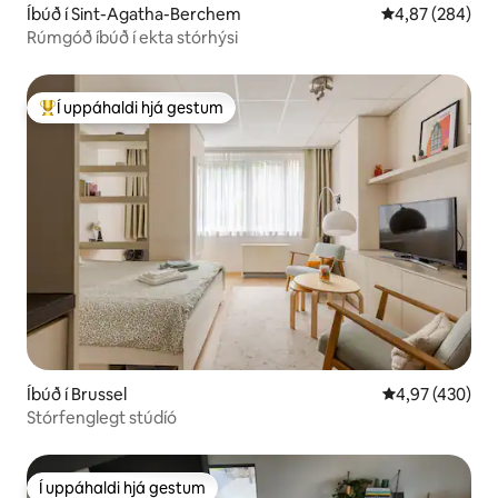
Íbúð í Sint-Agatha-Berchem
4,87 af 5 í me
4,87 (284)
Rúmgóð íbúð í ekta stórhýsi
Í uppáhaldi hjá gestum
Í mestu uppáhaldi hjá gestum
Íbúð í Brussel
4,97 af 5 í me
4,97 (430)
Stórfenglegt stúdíó
Í uppáhaldi hjá gestum
Í uppáhaldi hjá gestum