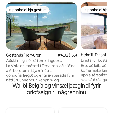
Í uppáhaldi hjá gestum
Í uppáhaldi hjá 
Í uppáhaldi hjá gestum
Í uppáhaldi hjá 
Heimili í Dinant
Gestahús í Tervuren
4,92 af 5 í meðaleinkunn, 155 u
4,92 (155)
Einstakur bústaðu
Aðskilinn garðskáli umkringdur
útsýni og einkavel
náttúrunni
Ertu að leita að ei
La Vista er staðsett í Tervuren við hliðina
koma maka þínum á
á Arboretum (í 2ja mínútna
upp á sérstakt tilef
göngufjarlægð) og er græn paradís fyrir
slaka á á rólegum s
náttúruunnendur, keppnis- og
Walibi Belgía og vinsæl þægindi fyrir
dag? Komdu svo yfir
fjallahjólafólk og viðskiptaferðamenn.
Luna sem er staðse
Það hefur aðgang að náttúrunni, ásamt
orlofseignir í nágrenninu
náttúrufriðlandi í 
þægindum og sveitatilfinningu í
miðju hinnar dása
nágrenninu (Brussel, Leuven og Wavre
Þú munt sitja upp
eru aðeins í 20 mínútna fjarlægð). Green
útsýni yfir borgina
Pavilion er með ókeypis WiFi, 1 stóran