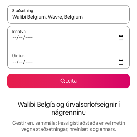
Staðsetning
Þegar niðurstöður liggja fyrir skaltu nota upp og niður örvalyk
Innritun
Útritun
Leita
Walibi Belgía og úrvalsorlofseignir í
nágrenninu
Gestir eru sammála: Þessi gistiaðstaða er vel metin
vegna staðsetningar, hreinlætis og annars.