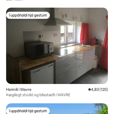
Í uppáhaldi hjá gestum
Í uppáhaldi hjá gestum
Heimili í Wavre
4,83 af 5 í me
4,83 (120)
Þægilegt stúdíó og bílastæði í WAVRE
Í uppáhaldi hjá gestum
Í uppáhaldi hjá gestum