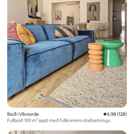
Íbúð í Vilvoorde
4,98 af 5 í me
4,98 (128)
Fullbúið 100 m² appt með fullkominni staðsetningu