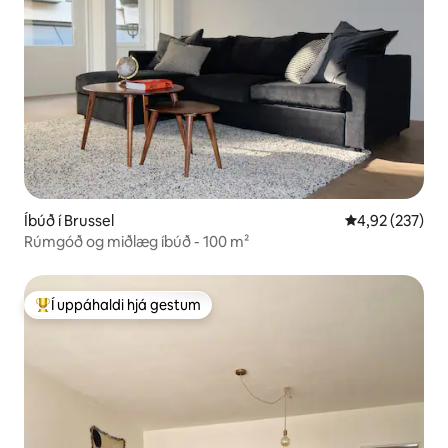
Íbúð í Brussel
4,92 af 5 í me
4,92 (237)
Rúmgóð og miðlæg íbúð - 100 m²
Í uppáhaldi hjá gestum
Í mestu uppáhaldi hjá gestum