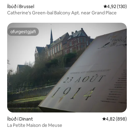
Íbúð í Brussel
4,92 af 5 í me
4,92 (130)
Catherine's Green-bal Balcony Apt. near Grand Place
ofurgestgjafi
ofurgestgjafi
Íbúð í Dinant
4,82 af 5 í með
4,82 (898)
La Petite Maison de Meuse