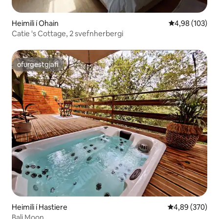
Heimili í Ohain
4,98 af 5 í me
4,98 (103)
Catie 's Cottage, 2 svefnherbergi
ofurgestgjafi
ofurgestgjafi
Heimili í Hastiere
4,89 af 5 í me
4,89 (370)
Bali Moon