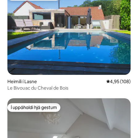
Heimili í Lasne
4,95 af 5 í me
4,95 (108)
Le Bivouac du Cheval de Bois
Í uppáhaldi hjá gestum
Í uppáhaldi hjá gestum