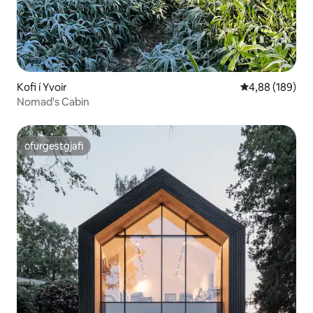
Kofi í Yvoir
4,88 af 5 í me
4,88 (189)
Nomad's Cabin
ofurgestgjafi
ofurgestgjafi