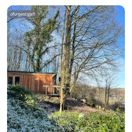
ofurgestgjafi
ofurgestgjafi