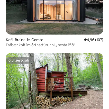
Kofi í Braine-le-Comte
4,96 af 5 í me
4,96 (107)
Frábær kofi í miðri náttúrunni,„ besta lífið“
ofurgestgjafi
ofurgestgjafi