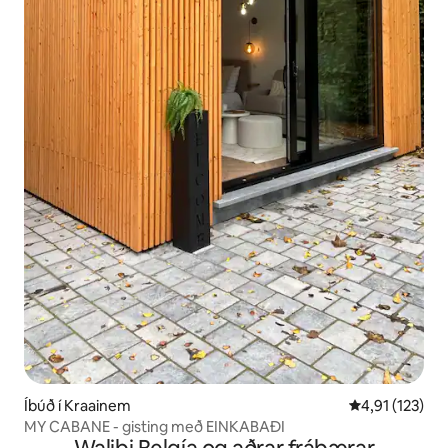
Íbúð í Kraainem
4,91 af 5 í me
4,91 (123)
MY CABANE - gisting með EINKABAÐI