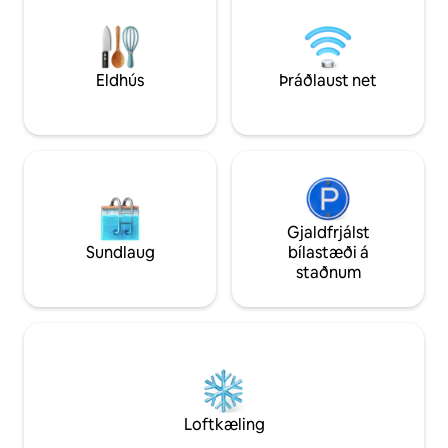
miðjum skóginum!
flatskjá, fullbúið eldhús með Nexpresso-
fullbúinn með eigin
vél og sturtuklefa. Gestir geta slakað á á
opnum eldi
einkaveröndinni og notið einstaks og
töfrandi útsýnis á engjum.
Eldhús
Þráðlaust net
Gjaldfrjálst
Sundlaug
bílastæði á
staðnum
Loftkæling