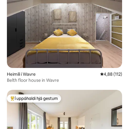
Heimili í Wavre
4,88 af 5 í me
4,88 (112)
Belth floor house in Wavre
Í uppáhaldi hjá gestum
Í mestu uppáhaldi hjá gestum