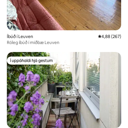
Íbúð í Leuven
4,88 af 5 í me
4,88 (267)
Róleg íbúð í miðbæ Leuven
Í uppáhaldi hjá gestum
Í uppáhaldi hjá gestum