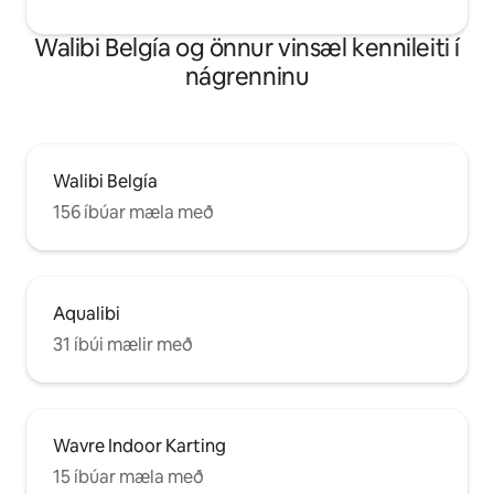
Walibi Belgía og önnur vinsæl kennileiti í
nágrenninu
Walibi Belgía
156 íbúar mæla með
Aqualibi
31 íbúi mælir með
Wavre Indoor Karting
15 íbúar mæla með