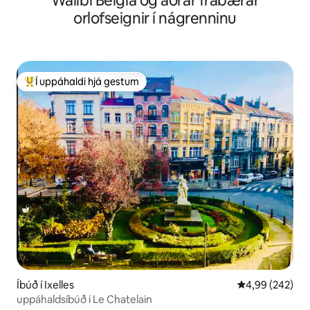
Walibi Belgía og aðrar frábærar
orlofseignir í nágrenninu
Í uppáhaldi hjá gestum
Í mestu uppáhaldi hjá gestum
Íbúð í Ixelles
4,99 af 5 í me
4,99 (242)
uppáhaldsíbúð í Le Chatelain