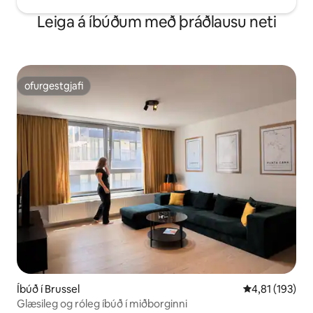
Leiga á íbúðum með þráðlausu neti
ofurgestgjafi
ofurgestgjafi
Íbúð í Brussel
4,81 af 5 í me
4,81 (193)
Glæsileg og róleg íbúð í miðborginni