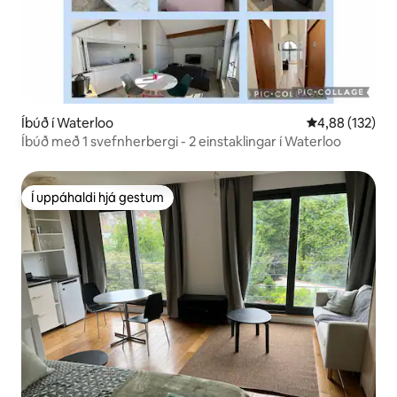
Íbúð í Waterloo
4,88 af 5 í me
4,88 (132)
Íbúð með 1 svefnherbergi - 2 einstaklingar í Waterloo
Í uppáhaldi hjá gestum
Í uppáhaldi hjá gestum