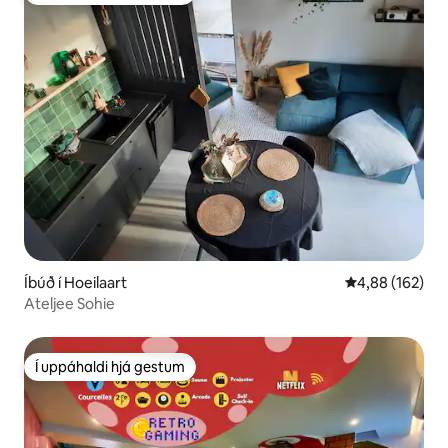
Íbúð í Hoeilaart
4,88 af 5 í me
4,88 (162)
Ateljee Sohie
Í uppáhaldi hjá gestum
Í uppáhaldi hjá gestum