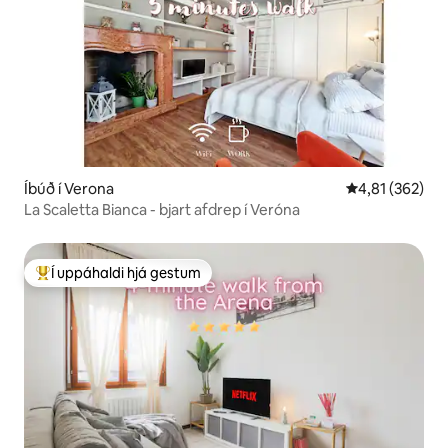
Íbúð í Verona
4,81 af 5 í me
4,81 (362)
La Scaletta Bianca - bjart afdrep í Veróna
Í uppáhaldi hjá gestum
Í mestu uppáhaldi hjá gestum