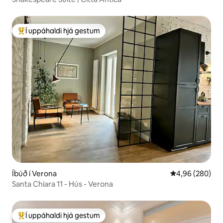
Í uppáhaldi hjá gestum
Í mestu uppáhaldi hjá gestum
Íbúð í Verona
4,96 af 5 í með
4,96 (280)
Santa Chiara 11 - Hús - Verona
Í uppáhaldi hjá gestum
Í mestu uppáhaldi hjá gestum