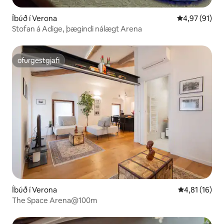
Íbúð í Verona
4,97 af 5 í m
4,97 (91)
Stofan á Adige, þægindi nálægt Arena
ofurgestgjafi
ofurgestgjafi
Íbúð í Verona
4,81 af 5 í m
4,81 (16)
The Space Arena@100m