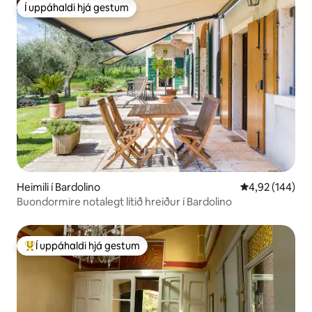
Í uppáhaldi hjá gestum
Í uppáhaldi hjá gestum
Heimili í Bardolino
4,92 af 5 í me
4,92 (144)
Buondormire notalegt lítið hreiður í Bardolino
Í uppáhaldi hjá gestum
Í mestu uppáhaldi hjá gestum