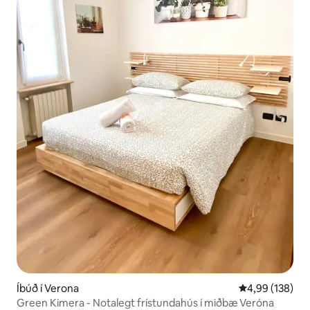
Íbúð í Verona
4,99 af 5 í me
4,99 (138)
Green Kimera - Notalegt frístundahús í miðbæ Veróna