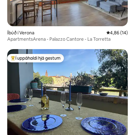
Íbúð í Verona
4,86 af 5 í m
4,86 (14)
ApartmentsArena - Palazzo Cantore - La Torretta
Í uppáhaldi hjá gestum
Í mestu uppáhaldi hjá gestum