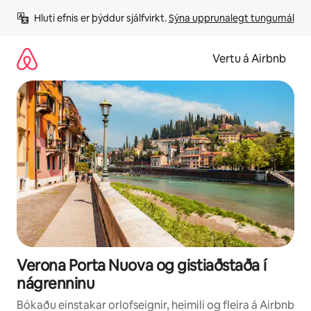
Stökkva
Hluti efnis er þýddur sjálfvirkt. 
Sýna upprunalegt tungumál
beint
að
efni
Vertu á Airbnb
Verona Porta Nuova og gistiaðstaða í
nágrenninu
Bókaðu einstakar orlofseignir, heimili og fleira á Airbnb