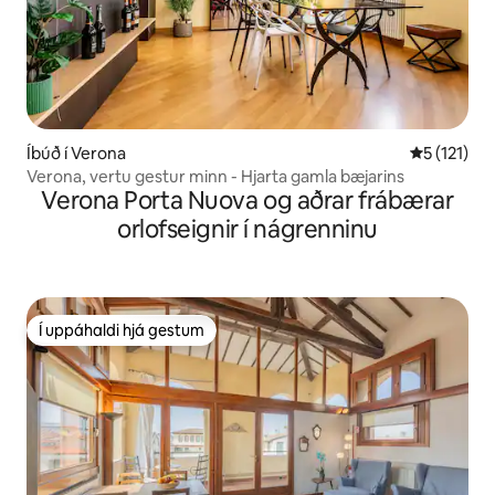
Íbúð í Verona
5 af 5 í me
5 (121)
Verona, vertu gestur minn - Hjarta gamla bæjarins
Verona Porta Nuova og aðrar frábærar
orlofseignir í nágrenninu
Í uppáhaldi hjá gestum
Í uppáhaldi hjá gestum