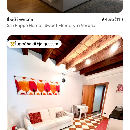
Íbúð í Verona
4,96 af 5 í me
4,96 (111)
San Filippo Home - Sweet Memory in Verona
Í uppáhaldi hjá gestum
Í mestu uppáhaldi hjá gestum