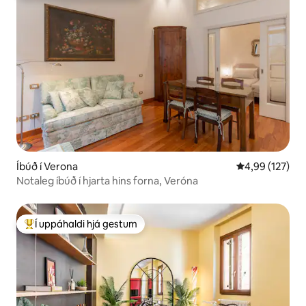
Íbúð í Verona
4,99 af 5 í me
4,99 (127)
Notaleg íbúð í hjarta hins forna, Veróna
Í uppáhaldi hjá gestum
Í mestu uppáhaldi hjá gestum