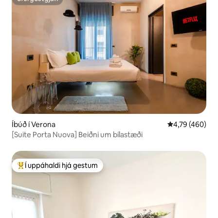
ofurgestgjafi
Íbúð í Verona
4,79 af 5 í me
4,79 (460)
[Suite Porta Nuova] Beiðni um bílastæði
Í uppáhaldi hjá gestum
Í mestu uppáhaldi hjá gestum