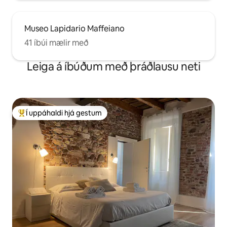
Museo Lapidario Maffeiano
41 íbúi mælir með
Leiga á íbúðum með þráðlausu neti
Í uppáhaldi hjá gestum
Í mestu uppáhaldi hjá gestum