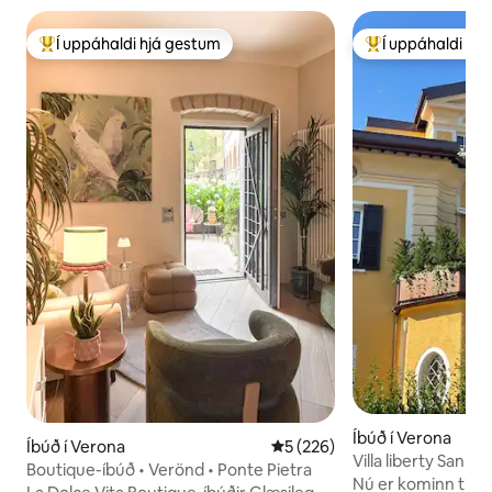
Í uppáhaldi hjá gestum
Í uppáhaldi hj
Í mestu uppáhaldi hjá gestum
Í mestu uppáhald
Íbúð í Verona
Íbúð í Verona
5 af 5 í meðaleinkunn, 226 u
5 (226)
Villa liberty San Fe
Boutique-íbúð • Verönd • Ponte Pietra
Nú er kominn tími t