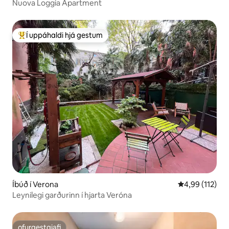
Nuova Loggia Apartment
Í uppáhaldi hjá gestum
Í mestu uppáhaldi hjá gestum
Íbúð í Verona
4,99 af 5 í me
4,99 (112)
Leynilegi garðurinn í hjarta Veróna
ofurgestgjafi