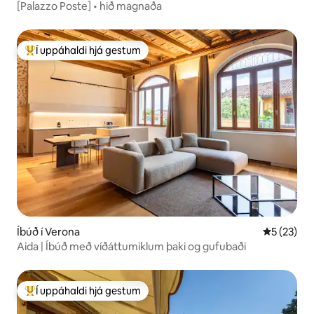
[Palazzo Poste] • hið magnaða
Í uppáhaldi hjá gestum
Í mestu uppáhaldi hjá gestum
Íbúð í Verona
5 af 5 í m
5 (23)
Aida | Íbúð með víðáttumiklum þaki og gufubaði
Í uppáhaldi hjá gestum
Í mestu uppáhaldi hjá gestum