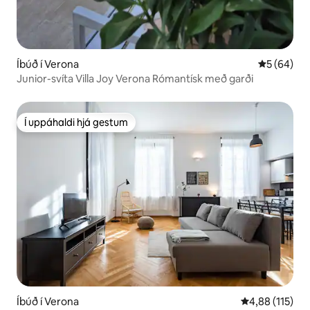
Íbúð í Verona
5 af 5 í m
5 (64)
Junior-svíta Villa Joy Verona Rómantísk með garði
Í uppáhaldi hjá gestum
Í uppáhaldi hjá gestum
Íbúð í Verona
4,88 af 5 í me
4,88 (115)