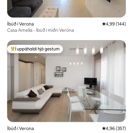
Íbúð í Verona
4,99 af 5 í me
4,99 (144)
Casa Amelia - Íbúð í miðri Veróna
Í uppáhaldi hjá gestum
Í mestu uppáhaldi hjá gestum
Íbúð í Verona
4,96 af 5 í me
4,96 (357)