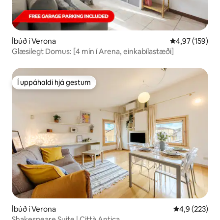
Íbúð í Verona
4,97 af 5 í me
4,97 (159)
Glæsilegt Domus: [4 mín í Arena, einkabílastæði]
Í uppáhaldi hjá gestum
Í uppáhaldi hjá gestum
Íbúð í Verona
4,9 af 5 í me
4,9 (223)
Shakespeare Suite | Città Antica