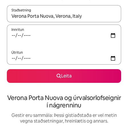
Staðsetning
Þegar niðurstöður liggja fyrir skaltu nota upp og niður örvalyk
Innritun
Útritun
Leita
Verona Porta Nuova og úrvalsorlofseignir
í nágrenninu
Gestir eru sammála: Þessi gistiaðstaða er vel metin
vegna staðsetningar, hreinlætis og annars.