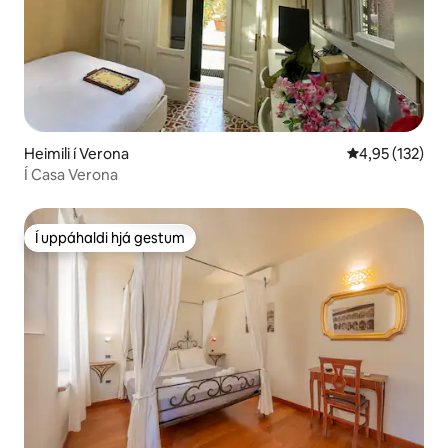
Heimili í Verona
4,95 af 5 í me
4,95 (132)
Í Casa Verona
Í uppáhaldi hjá gestum
Í uppáhaldi hjá gestum