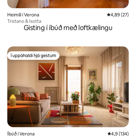
Heimili í Verona
4,89 af 5 í m
4,89 (27)
Tristano & Isotta
Gisting í íbúð með loftkælingu
Í uppáhaldi hjá gestum
Í uppáhaldi hjá gestum
Íbúð í Verona
4,9 af 5 í me
4,9 (134)