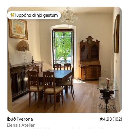
Í uppáhaldi hjá gestum
Í mestu uppáhaldi hjá gestum
Íbúð í Verona
4,93 af 5 í me
4,93 (102)
Elena's Atelier