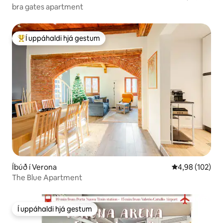
bra gates apartment
Í uppáhaldi hjá gestum
Í mestu uppáhaldi hjá gestum
Íbúð í Verona
4,98 af 5 í me
4,98 (102)
The Blue Apartment
Í uppáhaldi hjá gestum
Í uppáhaldi hjá gestum