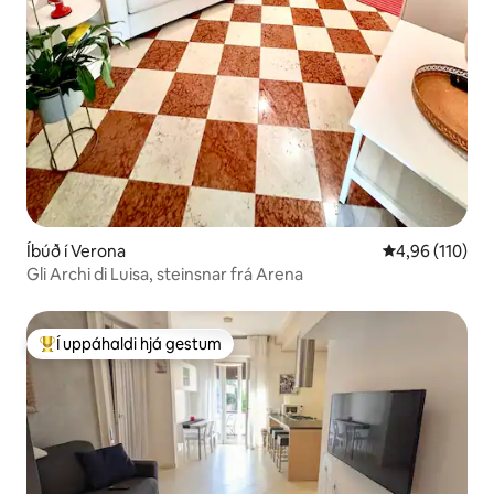
Íbúð í Verona
4,96 af 5 í me
4,96 (110)
Gli Archi di Luisa, steinsnar frá Arena
Í uppáhaldi hjá gestum
Í mestu uppáhaldi hjá gestum