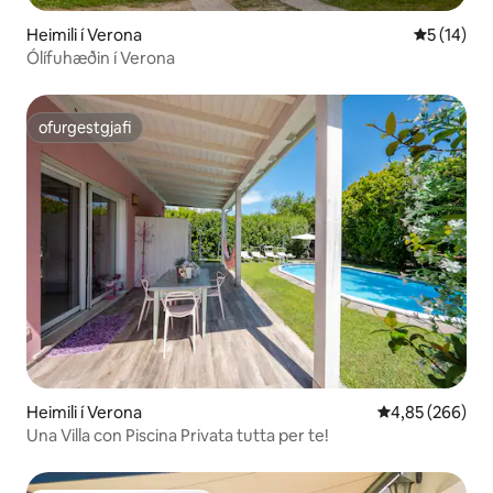
Heimili í Verona
5 af 5 í m
5 (14)
Ólífuhæðin í Verona
ofurgestgjafi
ofurgestgjafi
Heimili í Verona
4,85 af 5 í me
4,85 (266)
Una Villa con Piscina Privata tutta per te!