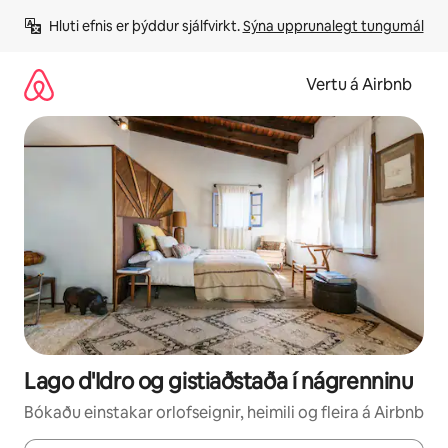
Stökkva
Hluti efnis er þýddur sjálfvirkt. 
Sýna upprunalegt tungumál
beint
að
efni
Vertu á Airbnb
Lago d'Idro og gistiaðstaða í nágrenninu
Bókaðu einstakar orlofseignir, heimili og fleira á Airbnb