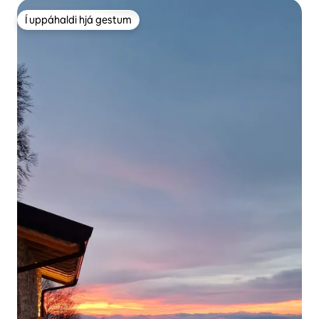
Í uppáhaldi hjá gestum
Í uppáhaldi hjá gestum