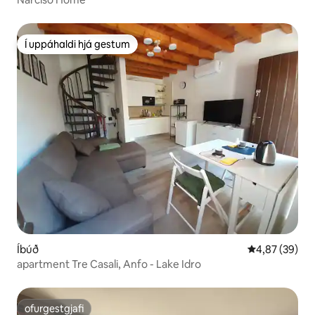
Í uppáhaldi hjá gestum
Í uppáhaldi hjá gestum
Íbúð
4,87 af 5 í m
4,87 (39)
apartment Tre Casali, Anfo - Lake Idro
ofurgestgjafi
ofurgestgjafi