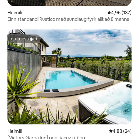
Heimili
4,96 af 5 í me
4,96 (137)
Einn standandi Rustico með sundlaug fyrir allt að 8 manns
ofurgestgjafi
ofurgestgjafi
Heimili
4,88 af 5 í m
4,88 (24)
[Victory Garda Inn] pool-jacuzzi-bbq