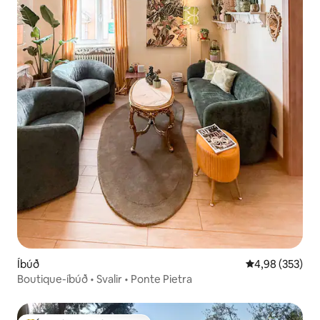
Íbúð
4,98 af 5 í me
4,98 (353)
Boutique-íbúð • Svalir • Ponte Pietra