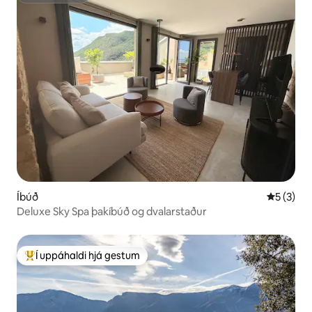
Íbúð
5 af 5 í 
5 (3)
Deluxe Sky Spa þakíbúð og dvalarstaður
Í uppáhaldi hjá gestum
Í mestu uppáhaldi hjá gestum