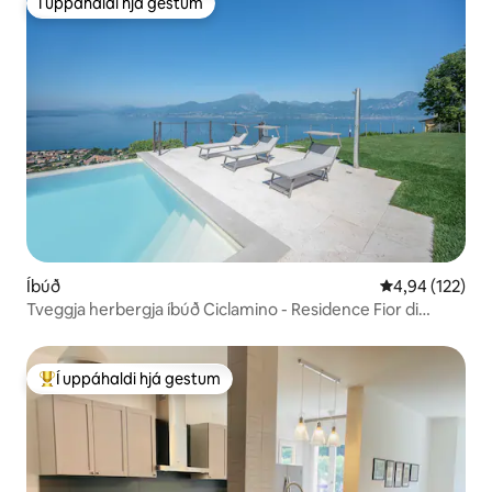
Í uppáhaldi hjá gestum
Í uppáhaldi hjá gestum
Íbúð
4,94 af 5 í me
4,94 (122)
Tveggja herbergja íbúð Ciclamino - Residence Fior di
Lavanda
Í uppáhaldi hjá gestum
Í mestu uppáhaldi hjá gestum