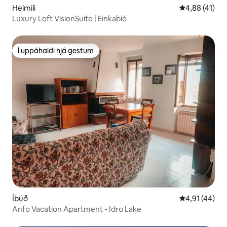
Heimili
4,88 af 5 í m
4,88 (41)
Luxury Loft VisionSuite | Einkabíó
Í uppáhaldi hjá gestum
Í uppáhaldi hjá gestum
Íbúð
4,91 af 5 í m
4,91 (44)
Anfo Vacation Apartment - Idro Lake