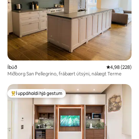
Íbúð
4,98 af 5 í me
4,98 (228)
Miðborg San Pellegrino, frábært útsýni, nálægt Terme
Í uppáhaldi hjá gestum
Í mestu uppáhaldi hjá gestum