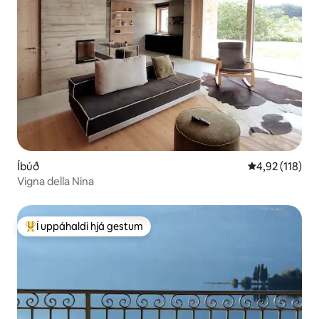
Íbúð
4,92 af 5 í me
4,92 (118)
Vigna della Nina
Í uppáhaldi hjá gestum
Í mestu uppáhaldi hjá gestum