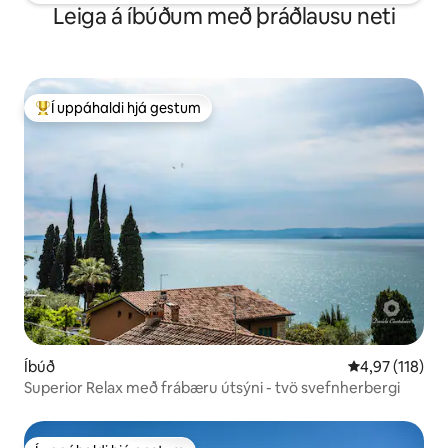
Leiga á íbúðum með þráðlausu neti
Í uppáhaldi hjá gestum
Í mestu uppáhaldi hjá gestum
Íbúð
4,97 af 5 í me
4,97 (118)
Superior Relax með frábæru útsýni - tvö svefnherbergi