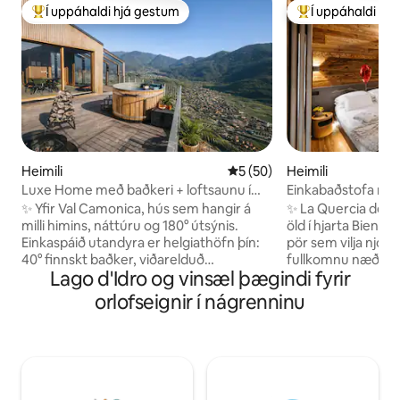
Í uppáhaldi hjá gestum
Í uppáhaldi hj
Í mestu uppáhaldi hjá gestum
Í mestu uppáhald
Heimili
5 af 5 í meðaleinkunn, 50 u
5 (50)
Heimili
Luxe Home með baðkeri + loftsaunu í
Einkabaðstofa með
fjöllunum
gufubaði og útsýni
✨ Yfir Val Camonica, hús sem hangir á
✨ La Quercia del Bo
Home
milli himins, náttúru og 180° útsýnis.
öld í hjarta Bienno
Einkaspáið utandyra er helgiathöfn þín:
pör sem vilja njót
40° finnskt baðker, viðarelduð
fullkomnu næði. S
Lago d'Idro og vinsæl þægindi fyrir
gufubaðstofa og heit sturta undir
fylgja einkaspá sem
stjörnubjörtum himni. 🛏️ King-svíta +
sólarhringinn með 
orlofseignir í nágrenninu
millihæð með hjónarúmi, 🛋️ Stofa með
gufubaði og útsýni yf
glerveggjum og útsýni yfir dalinn, Fyrsta
með rúmi af king-s
flokks 🍳 eldhús, 📶 Hratt þráðlaust net
einkabaðherbergi
🚗 Einkabílastæði + hleðsla fyrir rafbíla 🌿
snjallsjónvarp Min
Friðhelgi, ró og vellíðan: Rómantísk
🍷 matargerð og vín
fríferð sem á að njóta hægt og rólega,
Hratt 📶 þráðlaust net ❤️ Tilvali