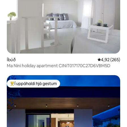
Íbúð
4,92 af 5 í me
4,92 (265)
Ma Ninì holiday apartment CINiT017170C27D6VBM5D
Í uppáhaldi hjá gestum
Í mestu uppáhaldi hjá gestum