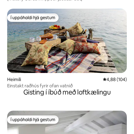
Í uppáhaldi hjá gestum
Í uppáhaldi hjá gestum
Heimili
4,88 af 5 í me
4,88 (104)
Einstakt raðhús fyrir ofan vatnið
Gisting í íbúð með loftkælingu
Í uppáhaldi hjá gestum
Í uppáhaldi hjá gestum