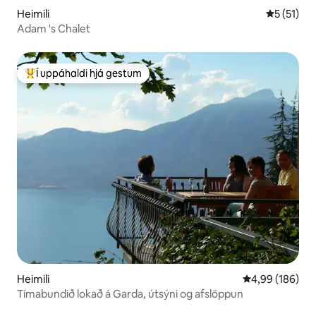
Heimili
5 af 5 í m
5 (51)
Adam 's Chalet
Í uppáhaldi hjá gestum
Í mestu uppáhaldi hjá gestum
Heimili
4,99 af 5 í me
4,99 (186)
Tímabundið lokað á Garda, útsýni og afslöppun