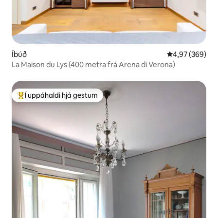
Íbúð
4,97 af 5 í me
4,97 (369)
La Maison du Lys (400 metra frá Arena di Verona)
Í uppáhaldi hjá gestum
Í mestu uppáhaldi hjá gestum