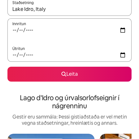
Staðsetning
Þegar niðurstöður liggja fyrir skaltu nota upp og niður örvalyk
Innritun
Útritun
Leita
Lago d'Idro og úrvalsorlofseignir í
nágrenninu
Gestir eru sammála: Þessi gistiaðstaða er vel metin
vegna staðsetningar, hreinlætis og annars.