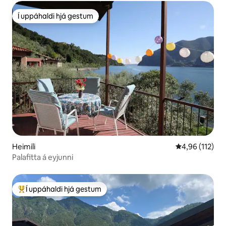
Í uppáhaldi hjá gestum
Í uppáhaldi hjá gestum
Heimili
4,96 af 5 í me
4,96 (112)
Palafitta á eyjunni
Í uppáhaldi hjá gestum
Í mestu uppáhaldi hjá gestum