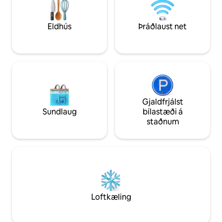
umvafin ljósi, viði og friðsælli
afmæli, bónorð, b
alpaumhverfi, með dalinn fyrir augum
vellíðunarhelgar: ó
þínum og þar sem tíminn hægir á sér.
og næði út af fyrir
Eldhús
Þráðlaust net
Gjaldfrjálst
Sundlaug
bílastæði á
staðnum
Loftkæling