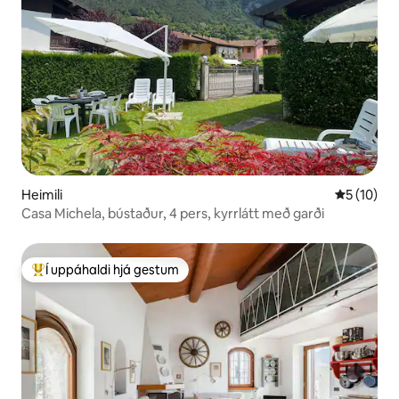
Heimili
5 af 5 í m
5 (10)
Casa Michela, bústaður, 4 pers, kyrrlátt með garði
Í uppáhaldi hjá gestum
Í mestu uppáhaldi hjá gestum