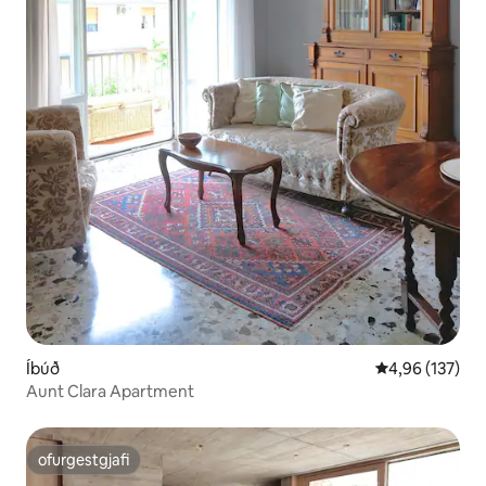
Íbúð
4,96 af 5 í me
4,96 (137)
Aunt Clara Apartment
ofurgestgjafi
ofurgestgjafi