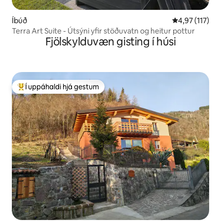
Íbúð
4,97 af 5 í me
4,97 (117)
Terra Art Suite - Útsýni yfir stöðuvatn og heitur pottur
Fjölskylduvæn gisting í húsi
Í uppáhaldi hjá gestum
Í mestu uppáhaldi hjá gestum