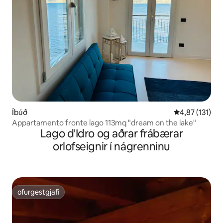
Íbúð
4,87 af 5 í me
4,87 (131)
Appartamento fronte lago 113mq "dream on the lake"
Lago d'Idro og aðrar frábærar
orlofseignir í nágrenninu
ofurgestgjafi
ofurgestgjafi