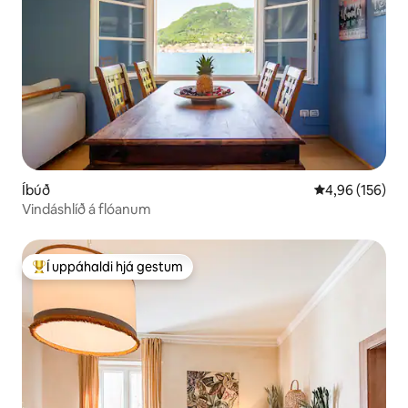
Íbúð
4,96 af 5 í me
4,96 (156)
Vindáshlíð á flóanum
Í uppáhaldi hjá gestum
Í mestu uppáhaldi hjá gestum