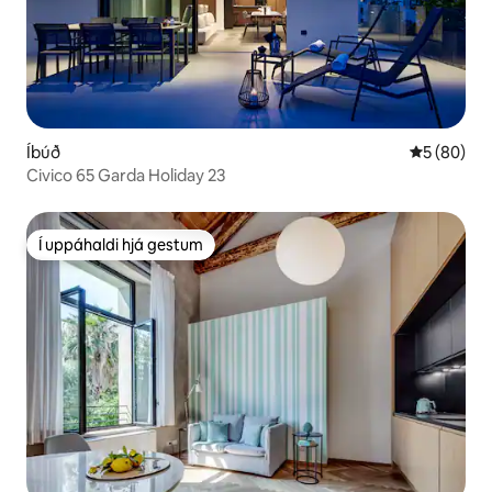
Íbúð
5 af 5 í m
5 (80)
Civico 65 Garda Holiday 23
Í uppáhaldi hjá gestum
Í uppáhaldi hjá gestum