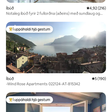
Íbúð
4,92 af 5 í me
4,92 (216)
Notaleg íbúð fyrir 2 fullorðna (aðeins) með sundlaug og
bílastæði í Bardolino
Í uppáhaldi hjá gestum
Í mestu uppáhaldi hjá gestum
Íbúð
5 af 5 í me
5 (190)
-Wind Rose Apartments 022124-AT-815342
Í uppáhaldi hjá gestum
Í mestu uppáhaldi hjá gestum