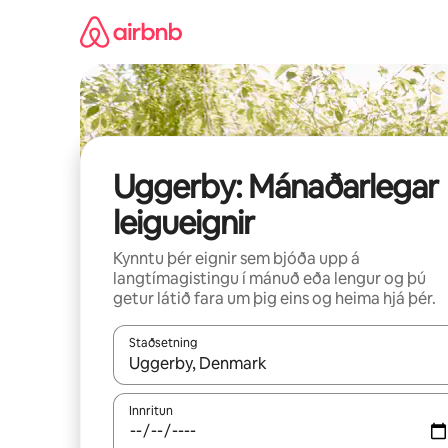
Stökkva
beint
að
efni
Uggerby: Mánaðarlegar
leigueignir
Kynntu þér eignir sem bjóða upp á
langtímagistingu í mánuð eða lengur og þú
getur látið fara um þig eins og heima hjá þér.
Staðsetning
Þegar niðurstöður liggja fyrir skaltu nota upp og
Innritun