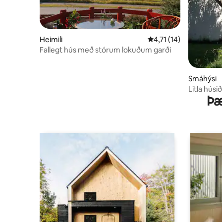
Heimili
4,71 af 5 í meðaleinku
4,71 (14)
Fallegt hús með stórum lokuðum garði
Smáhýsi
Litla húsi
Þæ