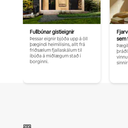
Fullbúnar gistieignir
Fjarv
sem 
Þessar eignir bjóða upp á öll
þægindi heimilisins, allt frá
Þægil
friðsælum fjallaskálum til
þráðl
íbúða á miðlægum stað í
vinnu
borginni.
sinni