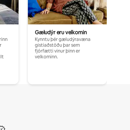
Gæludýr eru velkomin
rinn
Kynntu þér gæludýravæna
r
gistiaðstöðu þar sem
fjórfætti vinur þinn er
lt
velkominn.