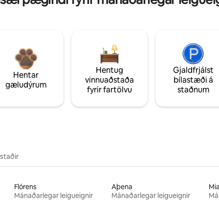
Hentug
Gjaldfrjálst
Hentar
vinnuaðstaða
bílastæði á
gæludýrum
fyrir fartölvu
staðnum
staðir
Flórens
Aþena
Mi
Mánaðarlegar leigueignir
Mánaðarlegar leigueignir
Mán