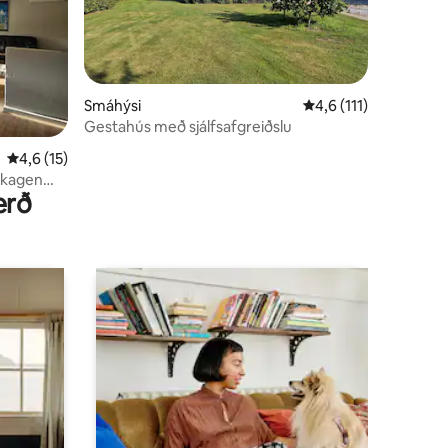
Smáhýsi
4,6 af 5 í meðaleinku
4,6 (111)
Gestahús með sjálfsafgreiðslu
4,6 af 5 í meðaleinkunn, 15 umsagnir
4,6 (15)
Skagen
erð