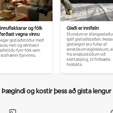
innuflakkarar og fólk
Gleði er innifalin
ferðast vegna vinnu
Stundum er áfangastaðu
sjálf gistiaðstaðan. Þessa
egar gistiaðstöður með
gistieignir eru fullar af
ausu neti og sérstakri
einstökum eiginleikum, al
aðstöðu fyrir fólk sem
frá smábústöðum við
r stafrænni fjarvinnu.
klettabjörg, til friðsælla
húsbáta.
Þægindi og kostir þess að gista lengur