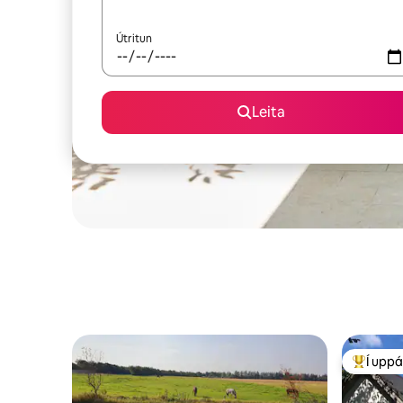
Útritun
Leita
Í uppá
Í mestu 