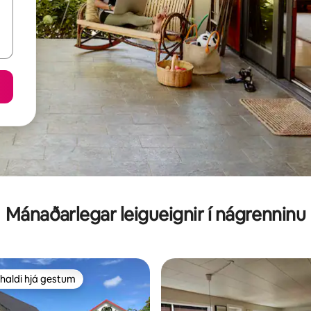
Mánaðarlegar leigueignir í nágrenninu
haldi hjá gestum
uppáhaldi hjá gestum