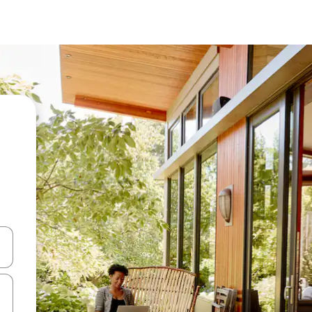
 niður örvalyklana eða skoða með því að snerta eða strjúka.