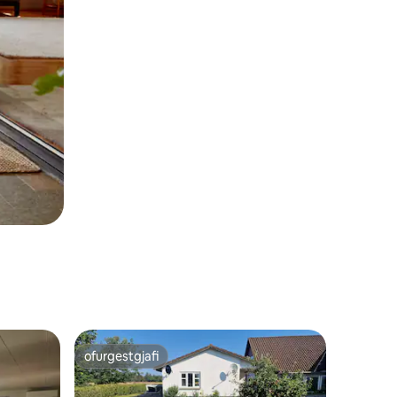
ofurgestgjafi
ofurgestgjafi