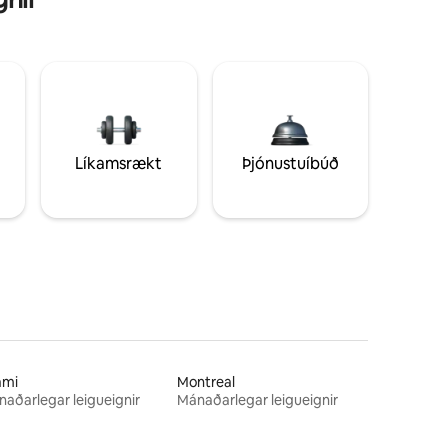
Líkamsrækt
Þjónustuíbúð
ami
Montreal
aðarlegar leigueignir
Mánaðarlegar leigueignir