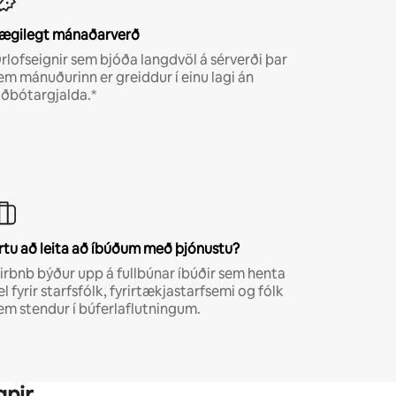
ægilegt mánaðarverð
rlofseignir sem bjóða langdvöl á sérverði þar
em mánuðurinn er greiddur í einu lagi án
iðbótargjalda.*
rtu að leita að íbúðum með þjónustu?
irbnb býður upp á fullbúnar íbúðir sem henta
el fyrir starfsfólk, fyrirtækjastarfsemi og fólk
em stendur í búferlaflutningum.
gnir