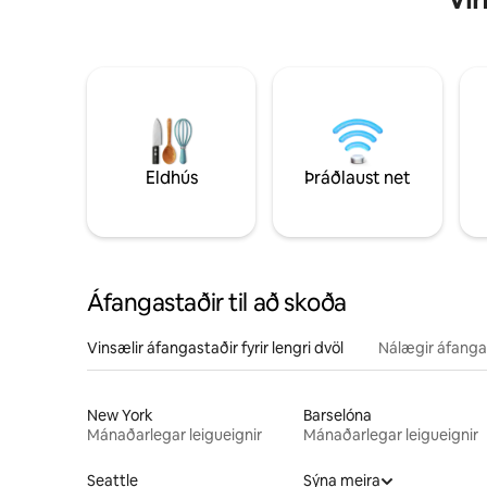
Eldhús
Þráðlaust net
Áfangastaðir til að skoða
Vinsælir áfangastaðir fyrir lengri dvöl
Nálægir áfanga
New York
Barselóna
Mánaðarlegar leigueignir
Mánaðarlegar leigueignir
Seattle
Sýna meira