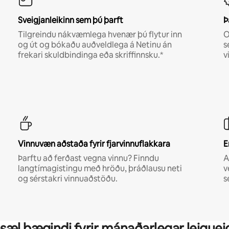
Sveigjanleikinn sem þú þarft
Þ
Tilgreindu nákvæmlega hvenær þú flytur inn
O
og út og bókaðu auðveldlega á Netinu án
s
frekari skuldbindinga eða skriffinnsku.*
v
Vinnuvæn aðstaða fyrir fjarvinnuflakkara
E
Þarftu að ferðast vegna vinnu? Finndu
A
langtímagistingu með hröðu, þráðlausu neti
v
og sérstakri vinnuaðstöðu.
s
sæl þægindi fyrir mánaðarlegar leiguei