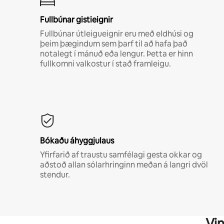
Fullbúnar gistieignir
Fullbúnar útleigueignir eru með eldhúsi og
þeim þægindum sem þarf til að hafa það
notalegt í mánuð eða lengur. Þetta er hinn
fullkomni valkostur í stað framleigu.
Bókaðu áhyggjulaus
Yfirfarið af traustu samfélagi gesta okkar og
aðstoð allan sólarhringinn meðan á langri dvöl
stendur.
Vin