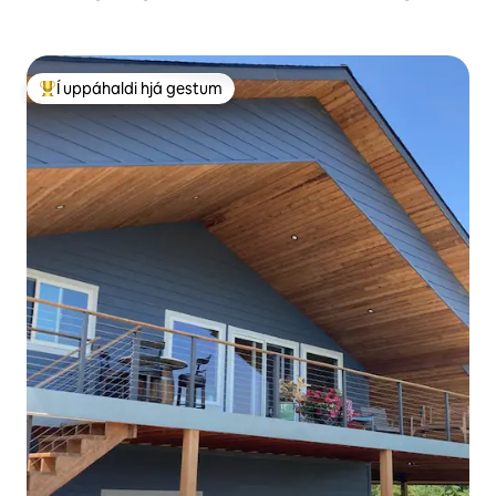
hægt að leigja bát og róðrarbretti á
staðnum.
Í uppáhaldi hjá gestum
Í mestu uppáhaldi hjá gestum