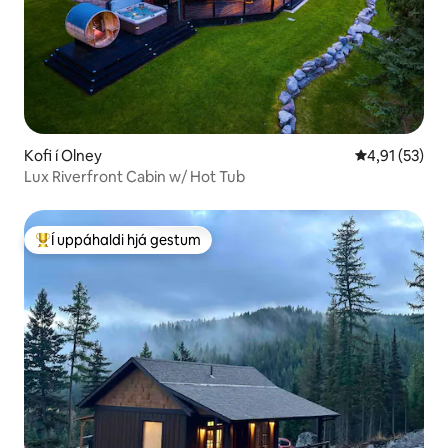
Kofi í Olney
4,91 af 5 í m
4,91 (53)
Lux Riverfront Cabin w/ Hot Tub
Í uppáhaldi hjá gestum
Í mestu uppáhaldi hjá gestum