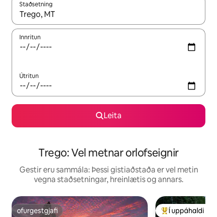
Staðsetning
Þegar niðurstöður liggja fyrir skaltu nota upp og niður örvalyk
Innritun
Útritun
Leita
Trego: Vel metnar orlofseignir
Gestir eru sammála: Þessi gistiaðstaða er vel metin
vegna staðsetningar, hreinlætis og annars.
ofurgestgjafi
Í uppáhaldi hj
ofurgestgjafi
Í mestu uppáhald