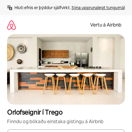
Stökkva
Hluti efnis er þýddur sjálfvirkt. 
Sýna upprunalegt tungumál
beint
að
efni
Vertu á Airbnb
Orlofseignir í Trego
Finndu og bókaðu einstaka gistingu á Airbnb