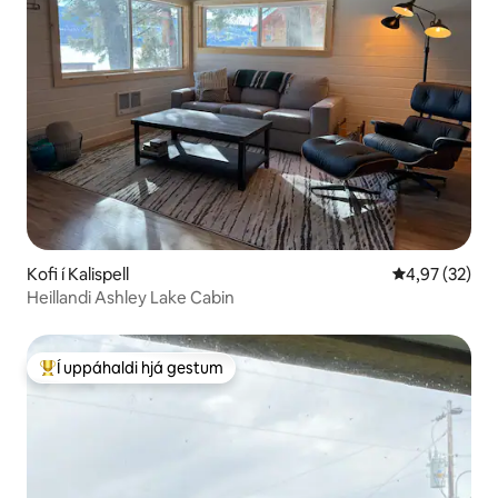
Kofi í Kalispell
4,97 af 5 í m
4,97 (32)
Heillandi Ashley Lake Cabin
Í uppáhaldi hjá gestum
Í mestu uppáhaldi hjá gestum