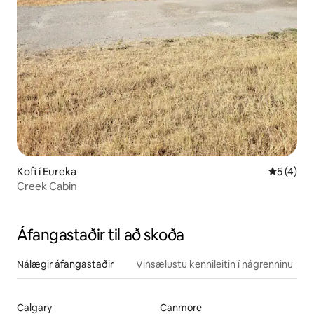
Kofi í Eureka
5 af 5 í 
5 (4)
Creek Cabin
Áfangastaðir til að skoða
Nálægir áfangastaðir
Vinsælustu kennileitin í nágrenninu
Calgary
Canmore