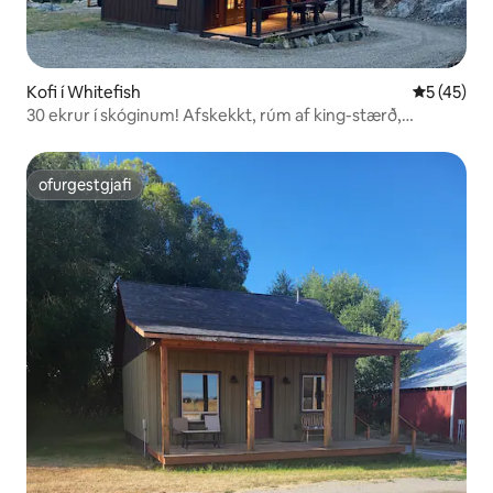
Kofi í Whitefish
5 af 5 í m
5 (45)
30 ekrur í skóginum! Afskekkt, rúm af king-stærð,
eldstæði
ofurgestgjafi
ofurgestgjafi