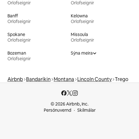
Orlofseignir
Orlofseignir
Banff
Kelowna
Orlofseignir
Orlofseignir
Spokane
Missoula
Orlofseignir
Orlofseignir
Bozeman
Sýna meira
Orlofseignir
Airbnb
Bandaríkin
Montana
Lincoln County
Trego
© 2026 Airbnb, Inc.
Persónuvernd
Skilmálar