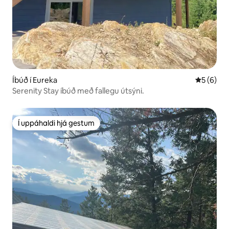
Íbúð í Eureka
5 af 5 í 
5 (6)
Serenity Stay íbúð með fallegu útsýni.
Í uppáhaldi hjá gestum
Í uppáhaldi hjá gestum