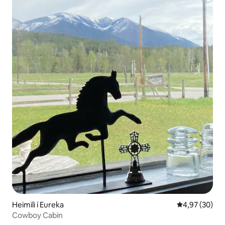
Heimili í Eureka
4,97 af 5 í m
4,97 (30)
Cowboy Cabin