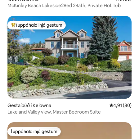
McKinley Beach Lakeside2Bed 2Bath, Private Hot Tub
Í uppáhaldi hjá gestum
Í mestu uppáhaldi hjá gestum
Gestaíbúð í Kelowna
4,91 af 5 í m
4,91 (80)
Lake and Valley view, Master Bedroom Suite
Í uppáhaldi hjá gestum
Í uppáhaldi hjá gestum