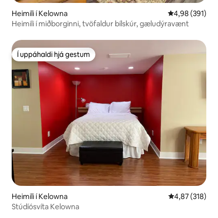
Heimili í Kelowna
4,98 af 5 í me
4,98 (391)
Heimili í miðborginni, tvöfaldur bílskúr, gæludýravænt
Í uppáhaldi hjá gestum
Í uppáhaldi hjá gestum
Heimili í Kelowna
4,87 af 5 í me
4,87 (318)
Stúdíósvíta Kelowna