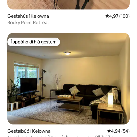
Gestahús í Kelowna
4,97 af 5 í me
4,97 (100)
Rocky Point Retreat
Í uppáhaldi hjá gestum
Í uppáhaldi hjá gestum
Gestaíbúð í Kelowna
4,94 af 5 í m
4,94 (54)