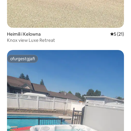
Heimili í Kelowna
5 af 5 í m
5 (21)
Knox view Luxe Retreat
ofurgestgjafi
ofurgestgjafi