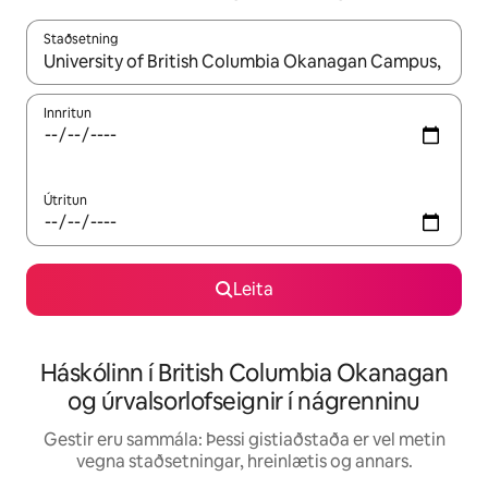
Staðsetning
Þegar niðurstöður liggja fyrir skaltu nota upp og niður örvalyk
Innritun
Útritun
Leita
Háskólinn í British Columbia Okanagan
og úrvalsorlofseignir í nágrenninu
Gestir eru sammála: Þessi gistiaðstaða er vel metin
vegna staðsetningar, hreinlætis og annars.