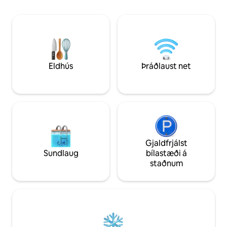
gönguleiðir og almenningsgarða.Einnig
eimbaði og stórum
er aðeins stutt 35 mínútna akstur að Big
rúmgóðri verönd s
White skíðasvæðinu.Bókaðu núna og
fullkomna afslöppu
upplifðu fegurð Kelowna í friðsælu
útsýnisins yfir Ok
Hillside Haven.
af í heita pottinum
viðarinnni. BL: 
Eldhús
Þráðlaust net
Gjaldfrjálst
Sundlaug
bílastæði á
staðnum