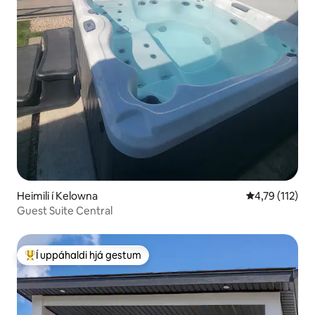
Heimili í Kelowna
4,79 af 5 í me
4,79 (112)
Guest Suite Central
Í uppáhaldi hjá gestum
Í mestu uppáhaldi hjá gestum