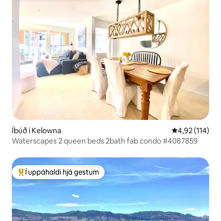
Íbúð í Kelowna
4,92 af 5 í me
4,92 (114)
Waterscapes 2 queen beds 2bath fab condo #4087859
Í uppáhaldi hjá gestum
Í mestu uppáhaldi hjá gestum