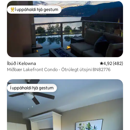
Í uppáhaldi hjá gestum
Í mestu uppáhaldi hjá gestum
Íbúð í Kelowna
4,92 af 5 í me
4,92 (482)
Miðbær Lakefront Condo - Ótrúlegt útsýni BN82776
Í uppáhaldi hjá gestum
Í uppáhaldi hjá gestum