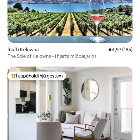
Íbúð í Kelowna
4,97 af 5 í me
4,97 (185)
The Sole of Kelowna - í hjarta miðbæjarins
Í uppáhaldi hjá gestum
Í mestu uppáhaldi hjá gestum