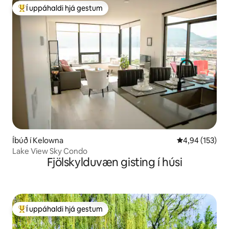
Í uppáhaldi hjá gestum
Í mestu uppáhaldi hjá gestum
Íbúð í Kelowna
4,94 af 5 í me
4,94 (153)
Lake View Sky Condo
Fjölskylduvæn gisting í húsi
Í uppáhaldi hjá gestum
Í mestu uppáhaldi hjá gestum