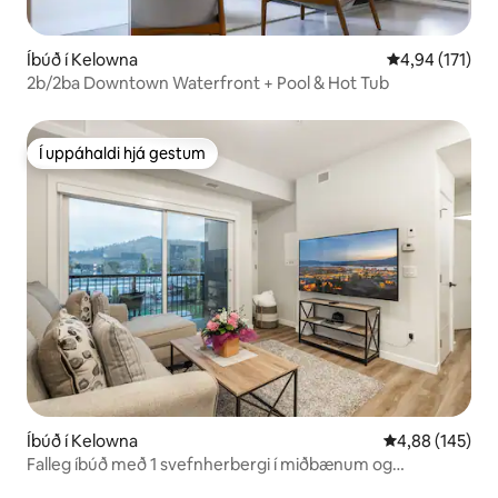
Íbúð í Kelowna
4,94 af 5 í me
4,94 (171)
2b/2ba Downtown Waterfront + Pool & Hot Tub
Í uppáhaldi hjá gestum
Í uppáhaldi hjá gestum
Íbúð í Kelowna
4,88 af 5 í me
4,88 (145)
Falleg íbúð með 1 svefnherbergi í miðbænum og
fjallaútsýni