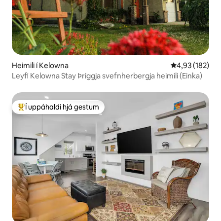
Heimili í Kelowna
4,93 af 5 í me
4,93 (182)
Leyfi Kelowna Stay Þriggja svefnherbergja heimili (Einka)
Í uppáhaldi hjá gestum
Í mestu uppáhaldi hjá gestum