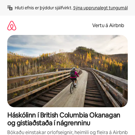
Stökkva
Hluti efnis er þýddur sjálfvirkt. 
Sýna upprunalegt tungumál
beint
að
efni
Vertu á Airbnb
Háskólinn í British Columbia Okanagan
og gistiaðstaða í nágrenninu
Bókaðu einstakar orlofseignir, heimili og fleira á Airbnb