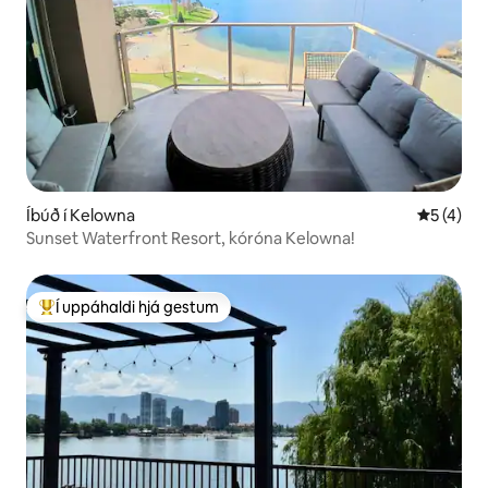
Íbúð í Kelowna
5 af 5 í 
5 (4)
Sunset Waterfront Resort, kóróna Kelowna!
Í uppáhaldi hjá gestum
Í mestu uppáhaldi hjá gestum