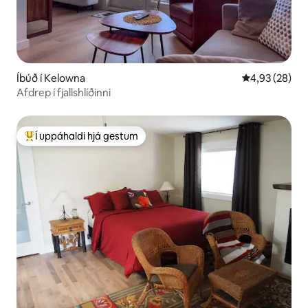
Íbúð í Kelowna
4,93 af 5 í m
4,93 (28)
Afdrep í fjallshlíðinni
Í uppáhaldi hjá gestum
Í mestu uppáhaldi hjá gestum