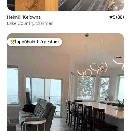
Heimili í Kelowna
5 af 5 í m
5 (38)
Lake Country charmer
Í uppáhaldi hjá gestum
Í mestu uppáhaldi hjá gestum