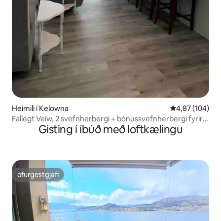
Heimili í Kelowna
4,87 af 5 í me
4,87 (104)
Fallegt Veiw, 2 svefnherbergi + bónussvefnherbergi fyrir
Gisting í íbúð með loftkælingu
x$
ofurgestgjafi
ofurgestgjafi