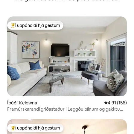
Í uppáhaldi hjá gestum
Í mestu uppáhaldi hjá gestum
Íbúð í Kelowna
4,91 af 5 í me
4,91 (156)
Framúrskarandi griðastaður | Leggðu bílnum og gakktu
hvert sem er
Í uppáhaldi hjá gestum
Í mestu uppáhaldi hjá gestum