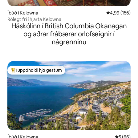
Íbúð í Kelowna
4,99 af 5 í me
4,99 (156)
Rólegt frí í hjarta Kelowna
Háskólinn í British Columbia Okanagan
og aðrar frábærar orlofseignir í
nágrenninu
Í uppáhaldi hjá gestum
Í mestu uppáhaldi hjá gestum
Íbúð í Kelowna
5 af 5 í m
5 (66)