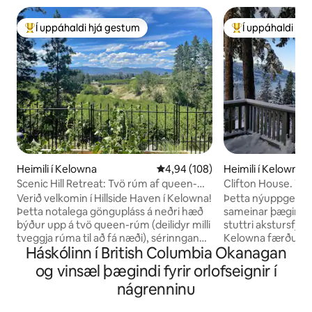
Í uppáhaldi hjá gestum
Í uppáhaldi hj
Í mestu uppáhaldi hjá gestum
Í mestu uppáhald
Heimili í Kelowna
4,94 af 5 í meðaleinkunn, 108 u
4,94 (108)
Heimili í Kelowna
Scenic Hill Retreat: Tvö rúm af queen-
Clifton House. Töf
stærð, einkarými
pottur, gufubað.
Verið velkomin í Hillside Haven í Kelowna!
Þetta nýuppgerða 
Þetta notalega göngupláss á neðri hæð
sameinar þægindi, 
býður upp á tvö queen-rúm (deilidyr milli
stuttri akstursfja
tveggja rúma til að fá næði), sérinngang,
Kelowna færðu að
Háskólinn í British Columbia Okanagan
eldhúskrók (vaskur, ísskápur, kaffivél),
staðbundnum þæ
stofa með sjónvarpi og kyrrlátt útsýni.
veitingastöðum 
og vinsæl þægindi fyrir orlofseignir í
Þægilega staðsett innan við 15 mínútna
stöðum um leið og
nágrenninu
akstursfjarlægð frá miðbænum, stutt
afskekkts andrúmslofts. Sla
akstur í alla þægindi, víngarða,
glænýju loftræstik