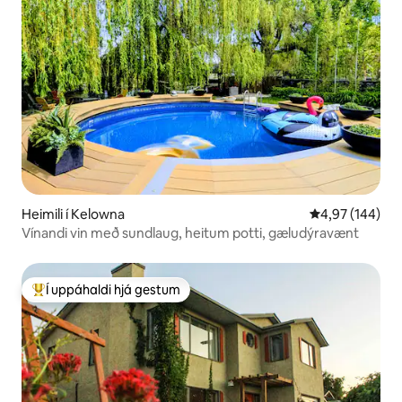
Heimili í Kelowna
4,97 af 5 í me
4,97 (144)
Vínandi vin með sundlaug, heitum potti, gæludýravænt
Í uppáhaldi hjá gestum
Í mestu uppáhaldi hjá gestum