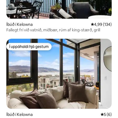
Íbúð í Kelowna
4,99 af 5 í me
4,99 (134)
Fallegt frí við vatnið, miðbær, rúm af king-stærð, grill
Í uppáhaldi hjá gestum
Í uppáhaldi hjá gestum
Íbúð í Kelowna
5 af 5 í 
5 (6)