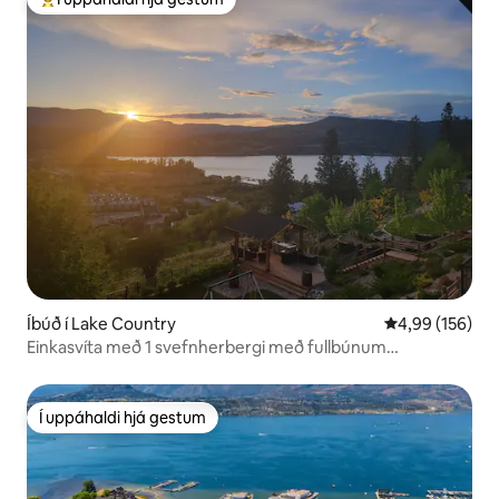
Í mestu uppáhaldi hjá gestum
Íbúð í Lake Country
4,99 af 5 í me
4,99 (156)
Einkasvíta með 1 svefnherbergi með fullbúnum
eldhúskrók
Í uppáhaldi hjá gestum
Í uppáhaldi hjá gestum