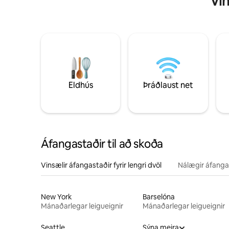
Vin
Eldhús
Þráðlaust net
Áfangastaðir til að skoða
Vinsælir áfangastaðir fyrir lengri dvöl
Nálægir áfanga
New York
Barselóna
Mánaðarlegar leigueignir
Mánaðarlegar leigueignir
Seattle
Sýna meira