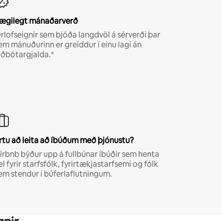
ægilegt mánaðarverð
rlofseignir sem bjóða langdvöl á sérverði þar
em mánuðurinn er greiddur í einu lagi án
iðbótargjalda.*
rtu að leita að íbúðum með þjónustu?
irbnb býður upp á fullbúnar íbúðir sem henta
el fyrir starfsfólk, fyrirtækjastarfsemi og fólk
em stendur í búferlaflutningum.