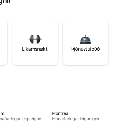
gnir
Líkamsrækt
Þjónustuíbúð
ami
Montreal
aðarlegar leigueignir
Mánaðarlegar leigueignir