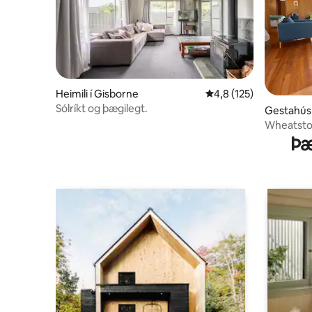
Heimili í Gisborne
4,8 af 5 í meðaleinkun
4,8 (125)
Sólríkt og þægilegt.
Gestahús 
Wheatsto
Þæ