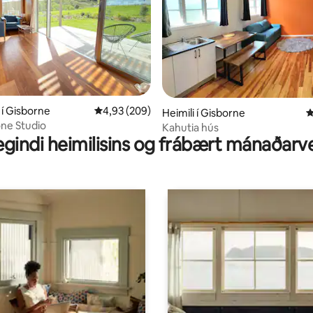
n, 125 umsagnir
í Gisborne
4,93 af 5 í meðaleinkunn, 209 umsagnir
4,93 (209)
Heimili í Gisborne
4
ne Studio
Kahutia hús
gindi heimilisins og frábært mánaðarv