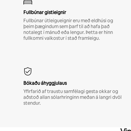
Fullbúnar gistieignir
Fullbúnar útleigueignir eru með eldhúsi og
þeim þægindum sem þarf til að hafa það
notalegt í mánuð eða lengur. Þetta er hinn
fullkomni valkostur í stað framleigu.
Bókaðu áhyggjulaus
Yfirfarið af traustu samfélagi gesta okkar og
aðstoð allan sólarhringinn meðan á langri dvöl
stendur.