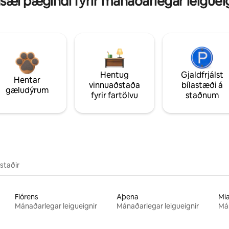
sæl þægindi fyrir mánaðarlegar leiguei
Hentug
Gjaldfrjálst
Hentar
vinnuaðstaða
bílastæði á
gæludýrum
fyrir fartölvu
staðnum
staðir
Flórens
Aþena
Mi
Mánaðarlegar leigueignir
Mánaðarlegar leigueignir
Mán