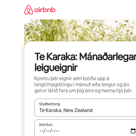
Stökkva
beint
að
efni
Te Karaka: Mánaðarlega
leigueignir
Kynntu þér eignir sem bjóða upp á
langtímagistingu í mánuð eða lengur og þú
getur látið fara um þig eins og heima hjá þér.
Staðsetning
Þegar niðurstöður liggja fyrir skaltu nota upp og
Innritun