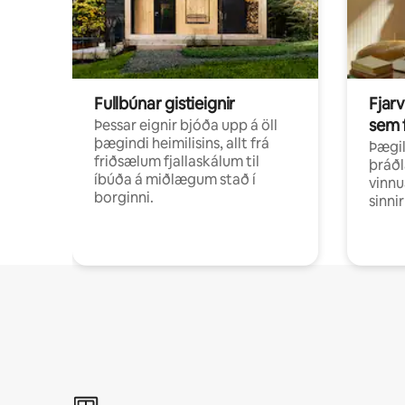
Fullbúnar gistieignir
Fjarv
sem 
Þessar eignir bjóða upp á öll
þægindi heimilisins, allt frá
Þægil
friðsælum fjallaskálum til
þráðl
íbúða á miðlægum stað í
vinnu
borginni.
sinni