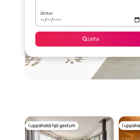
Útritun
Leita
Í uppáhaldi hjá gestum
Í uppáha
Í uppáhaldi hjá gestum
Í uppáha