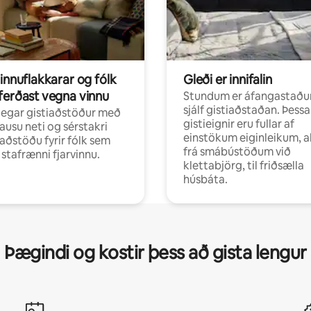
innuflakkarar og fólk
Gleði er innifalin
ferðast vegna vinnu
Stundum er áfangastaðu
sjálf gistiaðstaðan. Þessa
egar gistiaðstöður með
gistieignir eru fullar af
ausu neti og sérstakri
einstökum eiginleikum, al
aðstöðu fyrir fólk sem
frá smábústöðum við
r stafrænni fjarvinnu.
klettabjörg, til friðsælla
húsbáta.
Þægindi og kostir þess að gista lengur