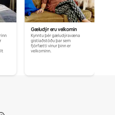
Gæludýr eru velkomin
rinn
Kynntu þér gæludýravæna
r
gistiaðstöðu þar sem
fjórfætti vinur þinn er
lt
velkominn.