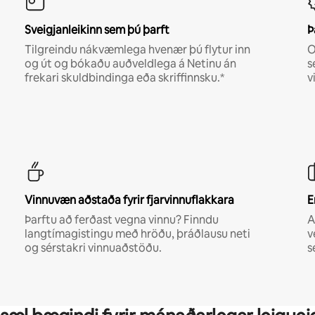
Sveigjanleikinn sem þú þarft
Þ
Tilgreindu nákvæmlega hvenær þú flytur inn
O
og út og bókaðu auðveldlega á Netinu án
s
frekari skuldbindinga eða skriffinnsku.*
v
Vinnuvæn aðstaða fyrir fjarvinnuflakkara
E
Þarftu að ferðast vegna vinnu? Finndu
A
langtímagistingu með hröðu, þráðlausu neti
v
og sérstakri vinnuaðstöðu.
s