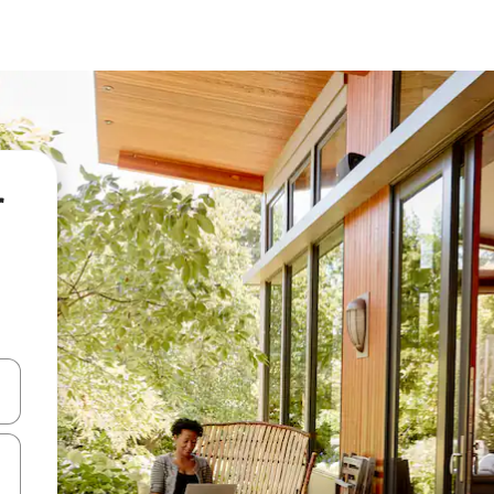
r
 niður örvalyklana eða skoða með því að snerta eða strjúka.