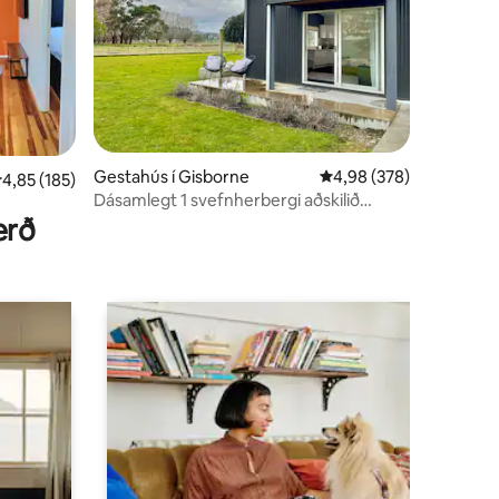
Gestahús í Gisborne
4,98 af 5 í meðaleinku
4,98 (378)
,85 af 5 í meðaleinkunn, 185 umsagnir
4,85 (185)
Dásamlegt 1 svefnherbergi aðskilið
gistihús
erð