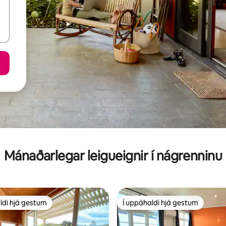
Mánaðarlegar leigueignir í nágrenninu
ldi hjá gestum
Í uppáhaldi hjá gestum
ldi hjá gestum
Í uppáhaldi hjá gestum