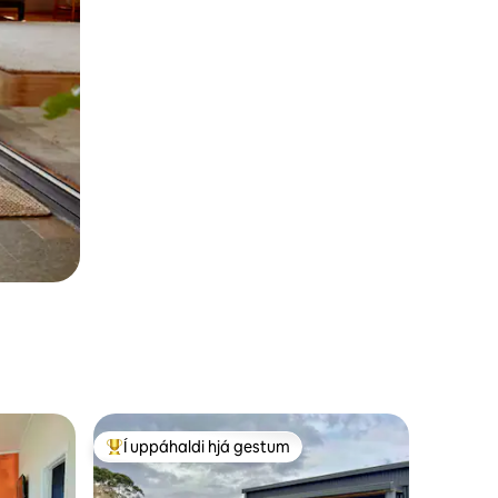
Í uppáhaldi hjá gestum
Í mestu uppáhaldi hjá gestum