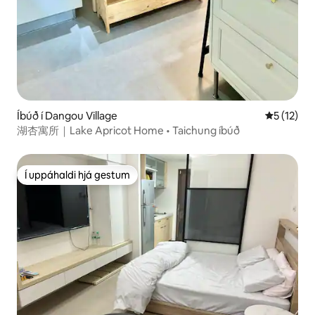
Íbúð í Dangou Village
5 af 5 í m
5 (12)
湖杏寓所｜Lake Apricot Home • Taichung íbúð
Í uppáhaldi hjá gestum
Í uppáhaldi hjá gestum