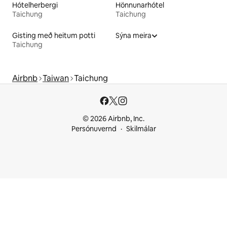
Hótelherbergi
Hönnunarhótel
Taichung
Taichung
Gisting með heitum potti
Sýna meira
Taichung
Airbnb
Taiwan
Taichung
© 2026 Airbnb, Inc.
Persónuvernd
Skilmálar