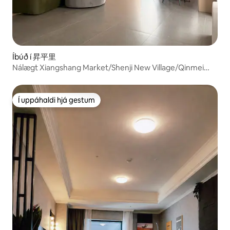
Íbúð í 昇平里
Nálægt Xiangshang Market/Shenji New Village/Qinmei
Eslite/2 bedroom 1 living room Japanese-style quiet
apartment (only one group per day).Rúmar 6-10 manns
Í uppáhaldi hjá gestum
Í uppáhaldi hjá gestum