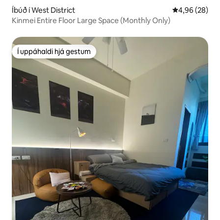
Íbúð í West District
4,96 af 5 í m
4,96 (28)
Kinmei Entire Floor Large Space (Monthly Only)
Í uppáhaldi hjá gestum
Í uppáhaldi hjá gestum