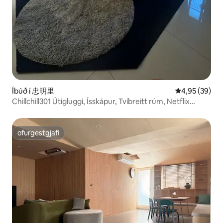
Íbúð í 忠明里
4,95 af 5 í m
4,95 (39)
Chillchill301 Útigluggi, Ísskápur, Tvíbreitt rúm, Netflix
.YouTube
ofurgestgjafi
ofurgestgjafi