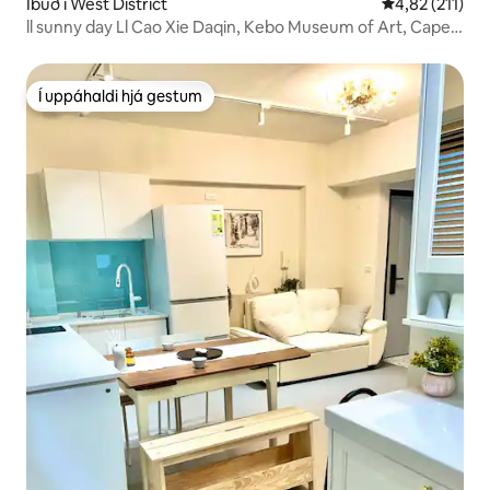
Íbúð í West District
4,82 af 5 í me
4,82 (211)
ll sunny day Ll Cao Xie Daqin, Kebo Museum of Art, Cape
Art Museum, Audit New Village, Yizhong Fengjia
Í uppáhaldi hjá gestum
Í uppáhaldi hjá gestum