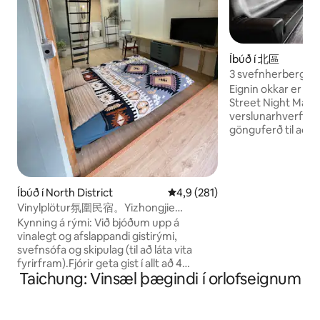
Íbúð í 北區
3 svefnherbergi, 2 
eldhús ~ Taichung 
Eignin okkar er við
nálægt Yizhong Ni
Street Night Mark
Business District
verslunarhverfi), 
Department Store
gönguferð til að nj
samband við okkur
tískumarkaða og al
góðu verði. Við e
stofur og herberg
eða svalir. Við tö
Íbúð í North District
4,9 af 5 í meðaleinkunn, 281 u
4,9 (281)
einum hópi vina á 
Vinylplötur氛圍民宿。Yizhongjie
íbúðina okkar. 3 he
Zhongjie Department Store er í 5
Kynning á rými: Við bjóðum upp á
baðherbergi, 1 eldh
mínútna göngufjarlægð og það eru
vinalegt og afslappandi gistirými,
3800 Framhaldandi
ýmsar tegundir af veitingastöðum í
svefnsófa og skipulag (til að láta vita
krónur fyrir frídaga
nágrenninu og það er mjög rólegt.
fyrirfram).Fjórir geta gist í allt að 4
Verðin hér að ofan 
Taichung: Vinsæl þægindi í orlofseignum
manns.Engar einnota snyrtivörur eru í
þú þarft að spjalla
boði (svo sem tannbursti, tannkrem)
grunnfjöldi gesta 6
Baðherbergið er aðeins með
TWD á mann, börn e
sturtusápu.Hárþvottalögur og
verðinu Þessi síða 