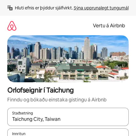
Stökkva
Hluti efnis er þýddur sjálfvirkt. 
Sýna upprunalegt tungumál
beint
að
efni
Vertu á Airbnb
Orlofseignir í Taichung
Finndu og bókaðu einstaka gistingu á Airbnb
Staðsetning
Þegar niðurstöður liggja fyrir skaltu nota upp og niður örvalyk
Innritun