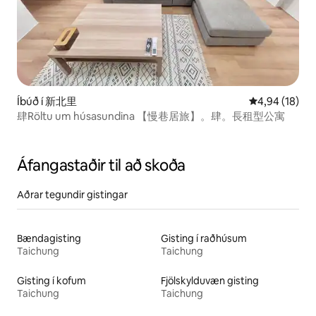
Íbúð í 新北里
4,94 af 5 í m
4,94 (18)
肆Röltu um húsasundina 【慢巷居旅】。肆。長租型公寓
Áfangastaðir til að skoða
Aðrar tegundir gistingar
Bændagisting
Gisting í raðhúsum
Taichung
Taichung
Gisting í kofum
Fjölskylduvæn gisting
Taichung
Taichung