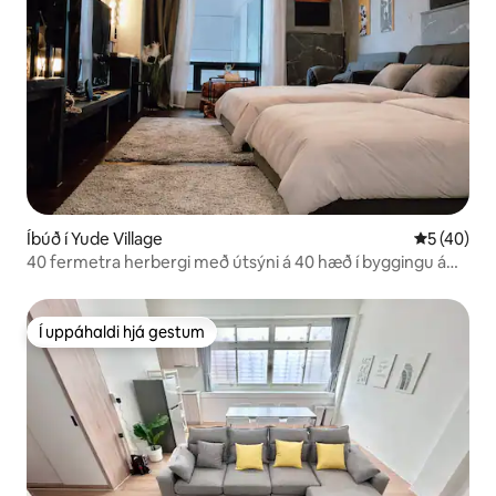
Íbúð í Yude Village
5 af 5 í m
5 (40)
40 fermetra herbergi með útsýni á 40 hæð í byggingu á
Qinmei Luyuan Road ~ Luyuan Road, Kebo Museum,
SOGO verslunarmiðstöð ※65 tommu flatskjásjónvarp fyrir
fullkomna skynjunarupplifun
Í uppáhaldi hjá gestum
Í uppáhaldi hjá gestum