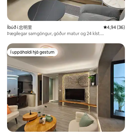
Íbúð í 忠明里
4,94 af 5 í m
4,94 (36)
Þægilegar samgöngur, góður matur og 24 klst.
öryggisþjónusta! Vinsamlegast hafðu samband áður en þú
bókar herbergi. Vegna skorts á starfsfólki tökum við
aðeins við bókunum í 4 nætur eða lengur. Takk fyrir
Í uppáhaldi hjá gestum
Í uppáhaldi hjá gestum