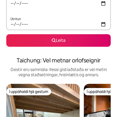
Útritun
Leita
Taichung: Vel metnar orlofseignir
Gestir eru sammála: Þessi gistiaðstaða er vel metin
vegna staðsetningar, hreinlætis og annars.
Í uppáhaldi hjá gestum
Í uppáhaldi hjá 
Í uppáhaldi hjá gestum
Í uppáhaldi hjá 