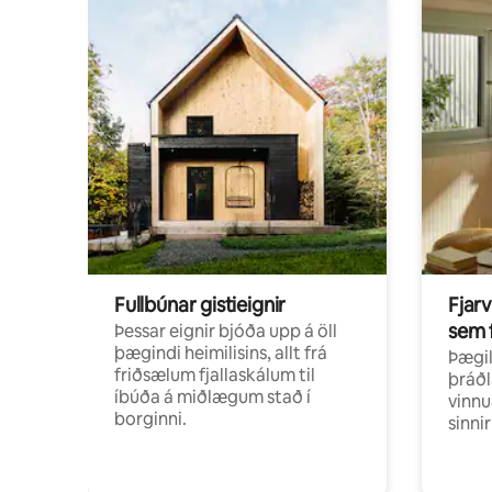
Fullbúnar gistieignir
Fjarv
sem 
Þessar eignir bjóða upp á öll
þægindi heimilisins, allt frá
Þægil
friðsælum fjallaskálum til
þráðl
íbúða á miðlægum stað í
vinnu
borginni.
sinni