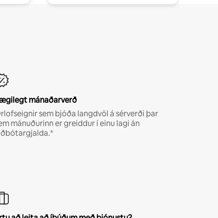
ægilegt mánaðarverð
rlofseignir sem bjóða langdvöl á sérverði þar
em mánuðurinn er greiddur í einu lagi án
iðbótargjalda.*
rtu að leita að íbúðum með þjónustu?