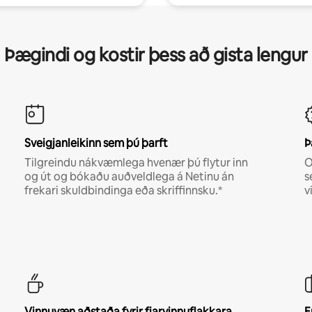
Þægindi og kostir þess að gista lengur
Sveigjanleikinn sem þú þarft
Þ
Tilgreindu nákvæmlega hvenær þú flytur inn
O
og út og bókaðu auðveldlega á Netinu án
s
frekari skuldbindinga eða skriffinnsku.*
v
Vinnuvæn aðstaða fyrir fjarvinnuflakkara
E