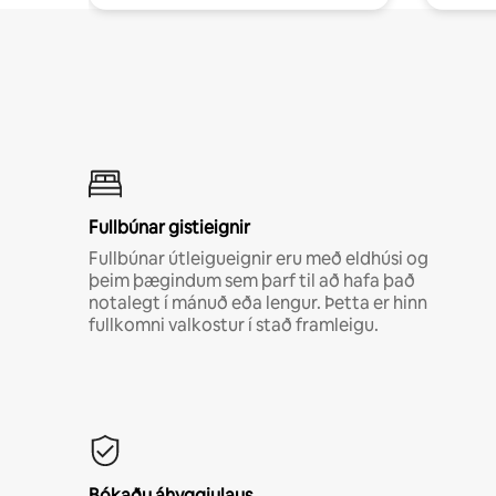
Fullbúnar gistieignir
Fullbúnar útleigueignir eru með eldhúsi og
þeim þægindum sem þarf til að hafa það
notalegt í mánuð eða lengur. Þetta er hinn
fullkomni valkostur í stað framleigu.
Bókaðu áhyggjulaus