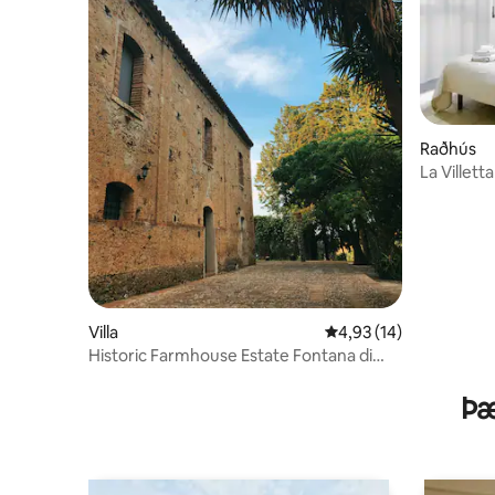
Raðhús
La Villetta
Villa
4,93 af 5 í meðaleinku
4,93 (14)
Historic Farmhouse Estate Fontana di
Pietra
Þæ