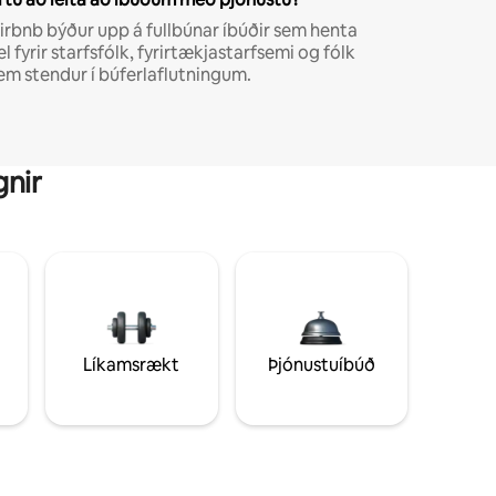
irbnb býður upp á fullbúnar íbúðir sem henta
el fyrir starfsfólk, fyrirtækjastarfsemi og fólk
em stendur í búferlaflutningum.
gnir
Líkamsrækt
Þjónustuíbúð