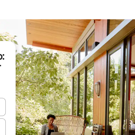
:
r
 niður örvalyklana eða skoða með því að snerta eða strjúka.