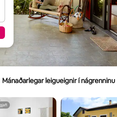
Mánaðarlegar leigueignir í nágrenninu
gjafi
gjafi