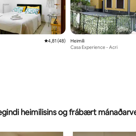
4,81 af 5 í meðaleinkunn, 48 umsagnir
4,81 (48)
Heimili
Casa Experience - Acri
nn, 14 umsagnir
gindi heimilisins og frábært mánaðarv