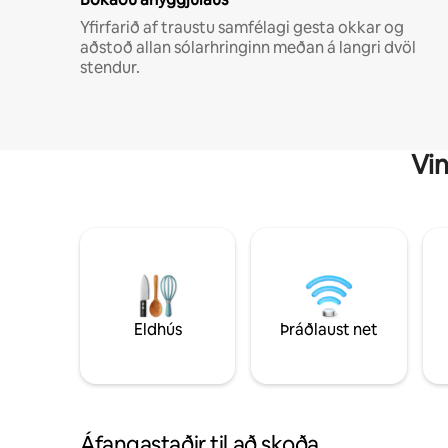
Yfirfarið af traustu samfélagi gesta okkar og
aðstoð allan sólarhringinn meðan á langri dvöl
stendur.
Vin
Eldhús
Þráðlaust net
Áfangastaðir til að skoða