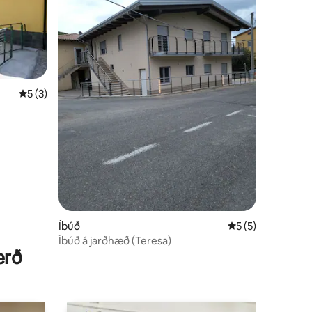
5 af 5 í meðaleinkunn, 3 umsagnir
5 (3)
Íbúð
5 af 5 í meðalein
5 (5)
Íbúð á jarðhæð (Teresa)
erð