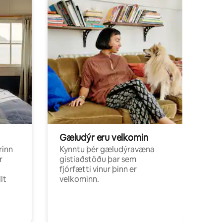
Gæludýr eru velkomin
rinn
Kynntu þér gæludýravæna
r
gistiaðstöðu þar sem
fjórfætti vinur þinn er
lt
velkominn.