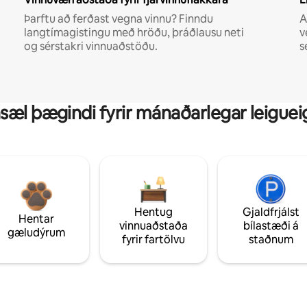
Þarftu að ferðast vegna vinnu? Finndu
A
langtímagistingu með hröðu, þráðlausu neti
v
og sérstakri vinnuaðstöðu.
s
sæl þægindi fyrir mánaðarlegar leiguei
Hentug
Gjaldfrjálst
Hentar
vinnuaðstaða
bílastæði á
gæludýrum
fyrir fartölvu
staðnum