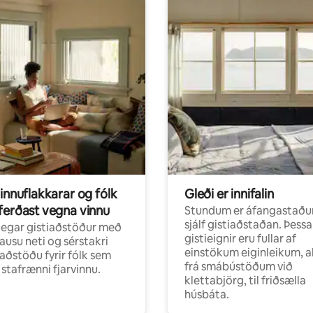
innuflakkarar og fólk
Gleði er innifalin
ferðast vegna vinnu
Stundum er áfangastaðu
sjálf gistiaðstaðan. Þessa
egar gistiaðstöður með
gistieignir eru fullar af
ausu neti og sérstakri
einstökum eiginleikum, al
aðstöðu fyrir fólk sem
frá smábústöðum við
r stafrænni fjarvinnu.
klettabjörg, til friðsælla
húsbáta.