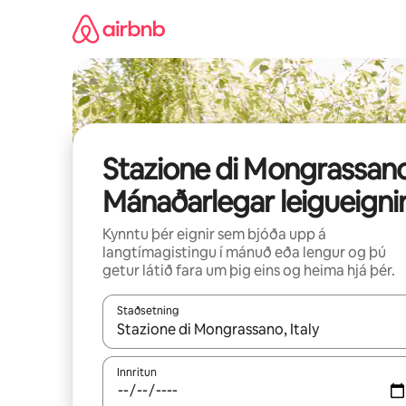
Stökkva
beint
að
efni
Stazione di Mongrassano
Mánaðarlegar leigueigni
Kynntu þér eignir sem bjóða upp á
langtímagistingu í mánuð eða lengur og þú
getur látið fara um þig eins og heima hjá þér.
Staðsetning
Þegar niðurstöður liggja fyrir skaltu nota upp og
Innritun