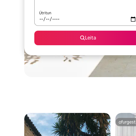
Útritun
Leita
ofurgest
ofurgest