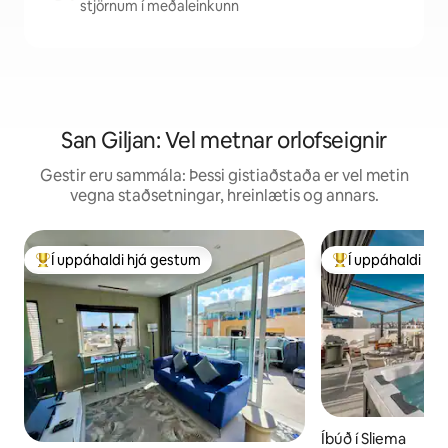
stjörnum í meðaleinkunn
San Giljan: Vel metnar orlofseignir
Gestir eru sammála: Þessi gistiaðstaða er vel metin
vegna staðsetningar, hreinlætis og annars.
Í uppáhaldi hjá gestum
Í uppáhaldi hj
Í mestu uppáhaldi hjá gestum
Í mestu uppáhald
Íbúð í Sliema