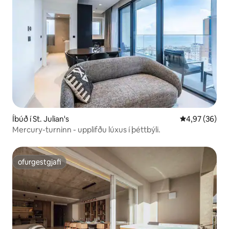
Íbúð í St. Julian's
4,97 af 5 í m
4,97 (36)
Mercury-turninn - upplifðu lúxus í þéttbýli.
ofurgestgjafi
ofurgestgjafi