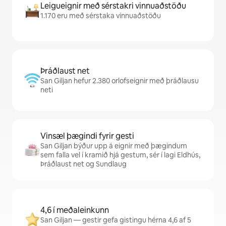
Leigueignir með sérstakri vinnuaðstöðu
1.170 eru með sérstaka vinnuaðstöðu
Þráðlaust net
San Giljan hefur 2.380 orlofseignir með þráðlausu
neti
Vinsæl þægindi fyrir gesti
San Giljan býður upp á eignir með þægindum
sem falla vel í kramið hjá gestum, sér í lagi Eldhús,
Þráðlaust net og Sundlaug
4,6 í meðaleinkunn
San Giljan — gestir gefa gistingu hérna 4,6 af 5