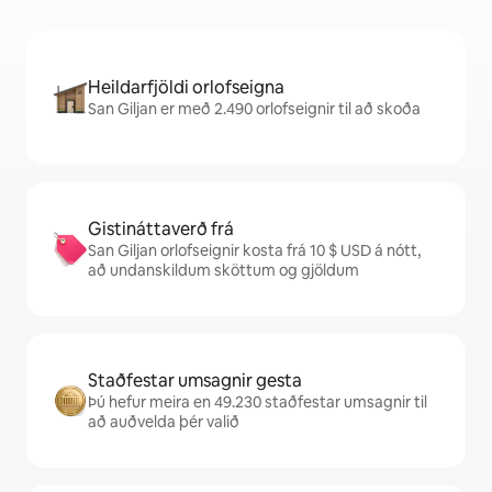
Heildarfjöldi orlofseigna
San Giljan er með 2.490 orlofseignir til að skoða
Gistináttaverð frá
San Giljan orlofseignir kosta frá 10 $ USD á nótt,
að undanskildum sköttum og gjöldum
Staðfestar umsagnir gesta
Þú hefur meira en 49.230 staðfestar umsagnir til
að auðvelda þér valið