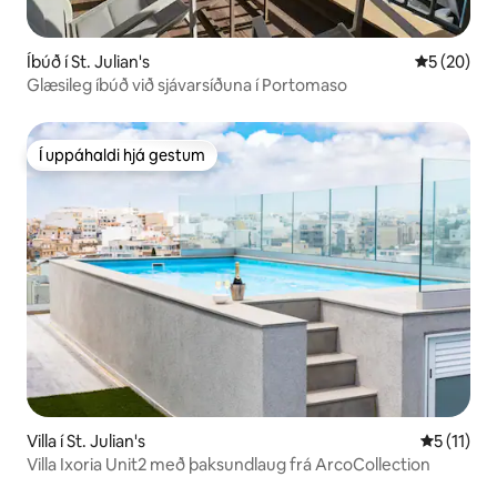
Íbúð í St. Julian's
5 af 5 í m
5 (20)
Glæsileg íbúð við sjávarsíðuna í Portomaso
Í uppáhaldi hjá gestum
Í uppáhaldi hjá gestum
Villa í St. Julian's
5 af 5 í m
5 (11)
Villa Ixoria Unit2 með þaksundlaug frá ArcoCollection