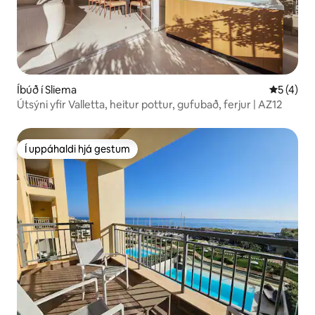
Íbúð í Sliema
5 af 5 í 
5 (4)
Útsýni yfir Valletta, heitur pottur, gufubað, ferjur | AZ12
Í uppáhaldi hjá gestum
Í uppáhaldi hjá gestum