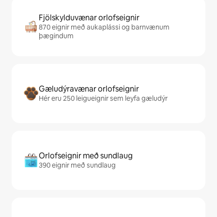
Fjölskylduvænar orlofseignir
870 eignir með aukaplássi og barnvænum
þægindum
Gæludýravænar orlofseignir
Hér eru 250 leigueignir sem leyfa gæludýr
Orlofseignir með sundlaug
390 eignir með sundlaug