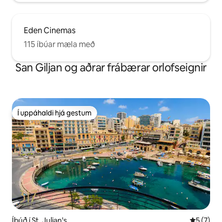
Eden Cinemas
115 íbúar mæla með
San Giljan og aðrar frábærar orlofseignir
Í uppáhaldi hjá gestum
Í uppáhaldi hjá gestum
Íbúð í St. Julian's
5 af 5 í 
5 (7)