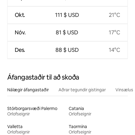
Okt.
111 $ USD
21°C
Nóv.
81 $ USD
17°C
Des.
88 $ USD
14°C
Áfangastaðir til að skoða
Nálægir áfangastaðir
Aðrar tegundir gistingar
Vinsælustu
Stórborgarsvæði Palermo
Catania
Orlofseignir
Orlofseignir
Valletta
Taormína
Orlofseignir
Orlofseignir