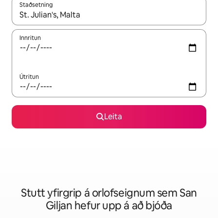
Staðsetning
Þegar niðurstöður liggja fyrir skaltu nota upp og niður örvalyk
Innritun
Útritun
Leita
Stutt yfirgrip á orlofseignum sem San
Giljan hefur upp á að bjóða