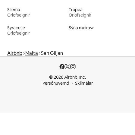
Sliema
Tropea
Orlofseignir
Orlofseignir
Syracuse
Sýna meira
Orlofseignir
Airbnb
Malta
San Giljan
© 2026 Airbnb, Inc.
Persónuvernd
Skilmálar