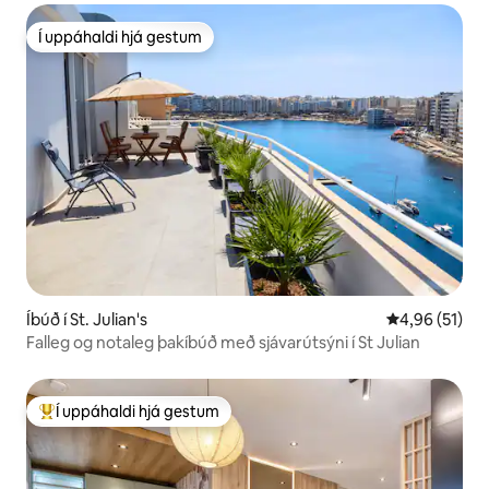
Í uppáhaldi hjá gestum
Í uppáhaldi hjá gestum
Íbúð í St. Julian's
4,96 af 5 í m
4,96 (51)
Falleg og notaleg þakíbúð með sjávarútsýni í St Julian
Í uppáhaldi hjá gestum
Í mestu uppáhaldi hjá gestum