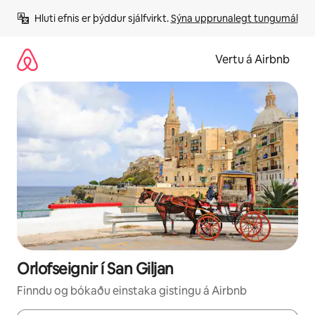
Stökkva
Hluti efnis er þýddur sjálfvirkt. 
Sýna upprunalegt tungumál
beint
að
efni
Vertu á Airbnb
Orlofseignir í San Giljan
Finndu og bókaðu einstaka gistingu á Airbnb