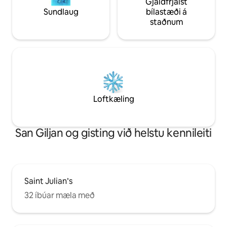
Gjaldfrjálst
Sundlaug
bílastæði á
staðnum
Loftkæling
San Giljan og gisting við helstu kennileiti
Saint Julian’s
32 íbúar mæla með