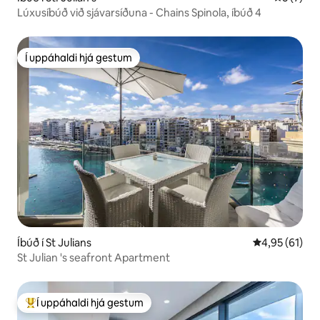
Lúxusíbúð við sjávarsíðuna - Chains Spinola, íbúð 4
Í uppáhaldi hjá gestum
Í uppáhaldi hjá gestum
Íbúð í St Julians
4,95 af 5 í m
4,95 (61)
St Julian 's seafront Apartment
Í uppáhaldi hjá gestum
Í mestu uppáhaldi hjá gestum