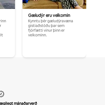
Gæludýr eru velkomin
rinn
Kynntu þér gæludýravæna
r
gistiaðstöðu þar sem
fjórfætti vinur þinn er
lt
velkominn.
ægilegt mánaðarverð