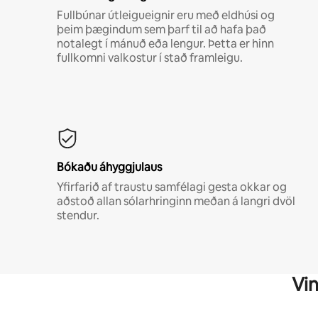
Fullbúnar útleigueignir eru með eldhúsi og
þeim þægindum sem þarf til að hafa það
notalegt í mánuð eða lengur. Þetta er hinn
fullkomni valkostur í stað framleigu.
Bókaðu áhyggjulaus
Yfirfarið af traustu samfélagi gesta okkar og
aðstoð allan sólarhringinn meðan á langri dvöl
stendur.
Vin