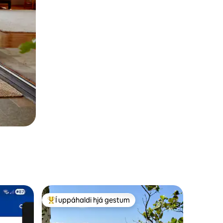
Í uppáhaldi hjá gestum
Í mestu uppáhaldi hjá gestum