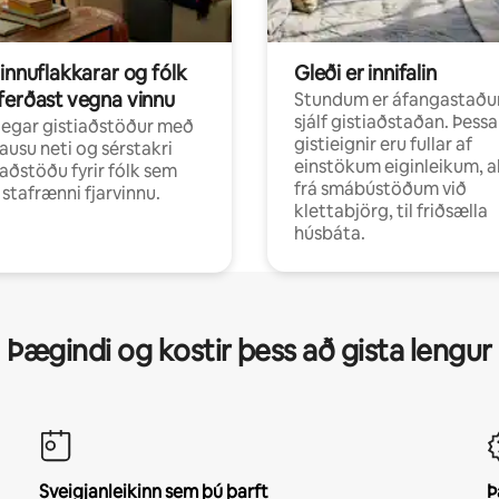
innuflakkarar og fólk
Gleði er innifalin
ferðast vegna vinnu
Stundum er áfangastaðu
sjálf gistiaðstaðan. Þessa
egar gistiaðstöður með
gistieignir eru fullar af
ausu neti og sérstakri
einstökum eiginleikum, al
aðstöðu fyrir fólk sem
frá smábústöðum við
r stafrænni fjarvinnu.
klettabjörg, til friðsælla
húsbáta.
Þægindi og kostir þess að gista lengur
Sveigjanleikinn sem þú þarft
Þ