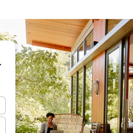
r
 niður örvalyklana eða skoða með því að snerta eða strjúka.