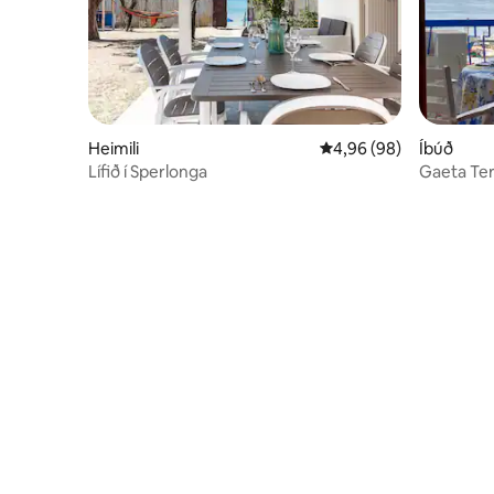
Heimili
4,96 af 5 í meðaleinku
4,96 (98)
Íbúð
Lífið í Sperlonga
Gaeta Ter