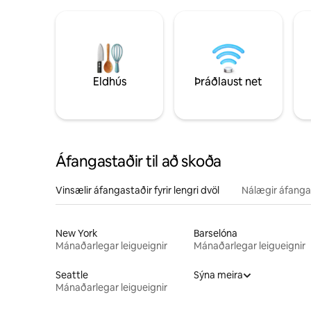
Eldhús
Þráðlaust net
Áfangastaðir til að skoða
Vinsælir áfangastaðir fyrir lengri dvöl
Nálægir áfanga
New York
Barselóna
Mánaðarlegar leigueignir
Mánaðarlegar leigueignir
Seattle
Sýna meira
Mánaðarlegar leigueignir