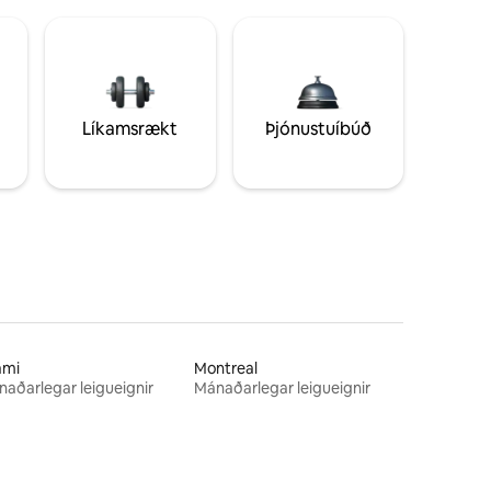
Líkamsrækt
Þjónustuíbúð
ami
Montreal
aðarlegar leigueignir
Mánaðarlegar leigueignir