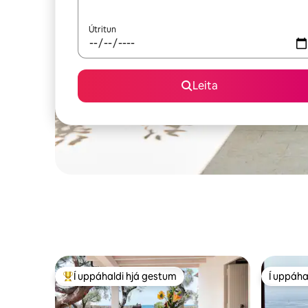
Útritun
Leita
Í uppáhaldi hjá gestum
Í uppáha
Í mestu uppáhaldi hjá gestum
Í uppáha