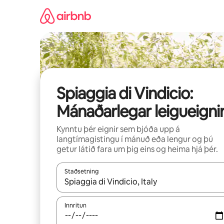
Stökkva
beint
að
efni
Spiaggia di Vindicio:
Mánaðarlegar leigueigni
Kynntu þér eignir sem bjóða upp á
langtímagistingu í mánuð eða lengur og þú
getur látið fara um þig eins og heima hjá þér.
Staðsetning
Þegar niðurstöður liggja fyrir skaltu nota upp og
Innritun