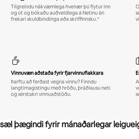
Tilgreindu nákvæmlega hvenær þú flytur inn
O
og út og bókaðu auðveldlega á Netinu án
s
frekari skuldbindinga eða skriffinnsku.*
v
Vinnuvæn aðstaða fyrir fjarvinnuflakkara
E
Þarftu að ferðast vegna vinnu? Finndu
A
langtímagistingu með hröðu, þráðlausu neti
v
og sérstakri vinnuaðstöðu.
s
sæl þægindi fyrir mánaðarlegar leiguei