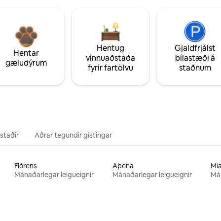
Hentug
Gjaldfrjálst
Hentar
vinnuaðstaða
bílastæði á
gæludýrum
fyrir fartölvu
staðnum
staðir
Aðrar tegundir gistingar
Flórens
Aþena
Mi
Mánaðarlegar leigueignir
Mánaðarlegar leigueignir
Mán