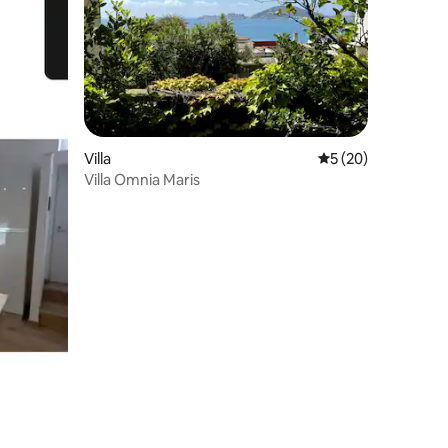
Villa
5 af 5 í meðaleink
5 (20)
Villa Omnia Maris