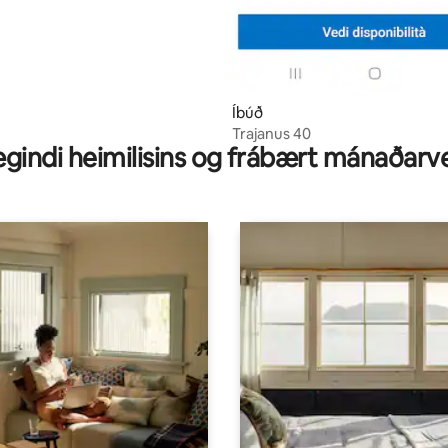
Íbúð
Trajanus 40
gindi heimilisins og frábært mánaðarv