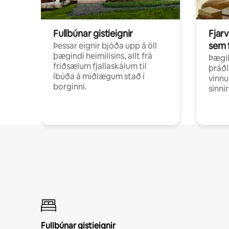
Fullbúnar gistieignir
Fjarv
sem 
Þessar eignir bjóða upp á öll
þægindi heimilisins, allt frá
Þægil
friðsælum fjallaskálum til
þráðl
íbúða á miðlægum stað í
vinnu
borginni.
sinni
Fullbúnar gistieignir