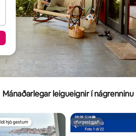
Mánaðarlegar leigueignir í nágrenninu
ldi hjá gestum
ofurgestgjafi
ldi hjá gestum
ofurgestgjafi