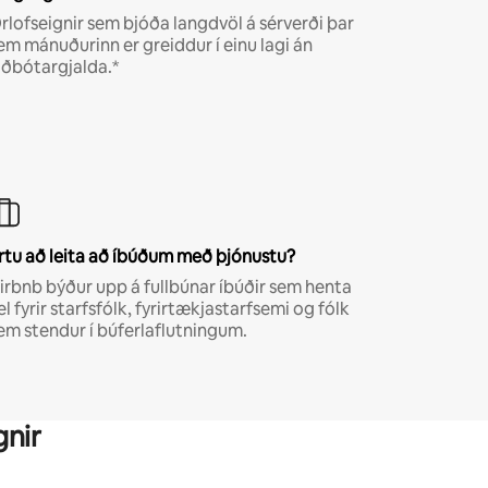
rlofseignir sem bjóða langdvöl á sérverði þar
em mánuðurinn er greiddur í einu lagi án
iðbótargjalda.*
rtu að leita að íbúðum með þjónustu?
irbnb býður upp á fullbúnar íbúðir sem henta
el fyrir starfsfólk, fyrirtækjastarfsemi og fólk
em stendur í búferlaflutningum.
gnir