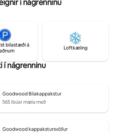
eignir í nágrenninu
bleyti í Lotus Spa eða situr aftur á
veröndinni skaltu njóta fallegs útsýnis yfir
halda upp á
sveitir Hampshire og Hattingley Valley.
ð getum
 ✨
og hlaða
erfi.
 ungbörn,
lst bílastæði á
Loftkæling
taðnum
i í nágrenninu
Goodwood Bílakappakstur
565 íbúar mæla með
Goodwood kappakstursvöllur