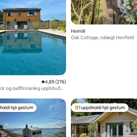
n, 114 umsagnir
Heimili
Oak Cottage, nálægt Henfield
4,89 af 5 í meðaleinkunn, 276 umsagnir
4,89 (276)
tór og óaðfinnanleg upphituð
i yfir sveitina
haldi hjá gestum
Í uppáhaldi hjá gestum
uppáhaldi hjá gestum
Í mestu uppáhaldi hjá gestum