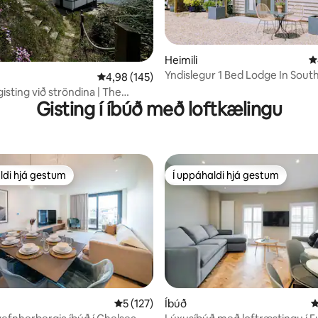
Heimili
4
Yndislegur 1 Bed Lodge In Sou
n, 166 umsagnir
4,98 af 5 í meðaleinkunn, 145 umsagnir
4,98 (145)
Village
isting við ströndina | The
Gisting í íbúð með loftkælingu
use, Lepe
ldi hjá gestum
Í uppáhaldi hjá gestum
ldi hjá gestum
Í uppáhaldi hjá gestum
5 af 5 í meðaleinkunn, 127 umsagnir
5 (127)
Íbúð
4