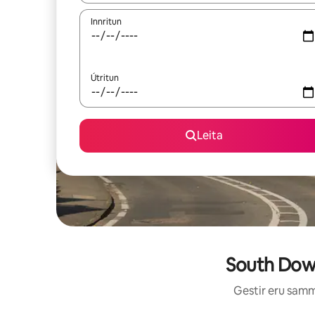
Innritun
Útritun
Leita
South Down
Gestir eru sammá