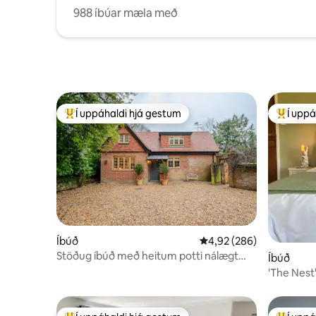
988 íbúar mæla með
Í uppáhaldi hjá gestum
Í uppá
Í mestu uppáhaldi hjá gestum
Í mestu 
Íbúð
4,92 af 5 í meðaleinkun
4,92 (286)
Stöðug íbúð með heitum potti nálægt
Íbúð
Winchester
'The Nest