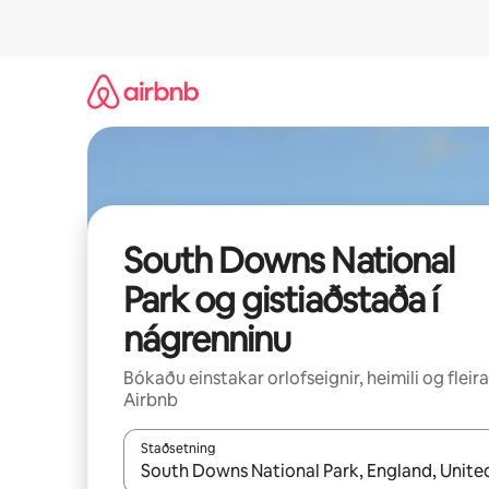
Stökkva
beint
að
efni
South Downs National
Park og gistiaðstaða í
nágrenninu
Bókaðu einstakar orlofseignir, heimili og fleira
Airbnb
Staðsetning
Þegar niðurstöður liggja fyrir skaltu nota upp og