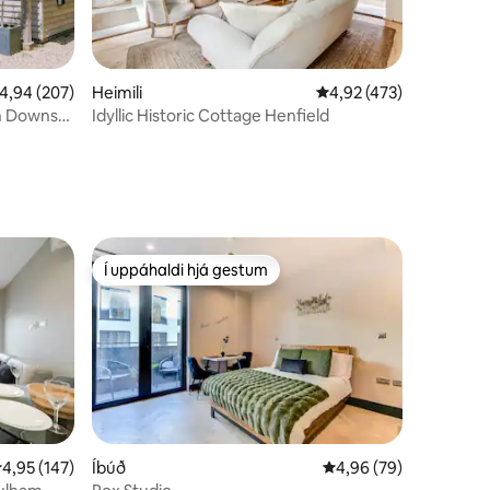
,94 af 5 í meðaleinkunn, 207 umsagnir
4,94 (207)
Heimili
4,92 af 5 í meðaleinku
4,92 (473)
th Downs
Idyllic Historic Cottage Henfield
Í uppáhaldi hjá gestum
Í uppáhaldi hjá gestum
,95 af 5 í meðaleinkunn, 147 umsagnir
4,95 (147)
Íbúð
4,96 af 5 í meðaleink
4,96 (79)