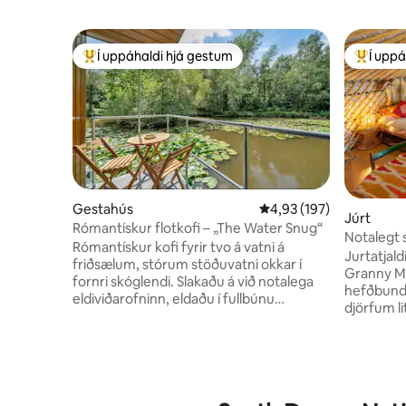
Í uppáhaldi hjá gestum
Í uppá
Í mestu uppáhaldi hjá gestum
Í mestu 
Gestahús
4,93 af 5 í meðaleinkun
4,93 (197)
Júrt
Rómantískur flotkofi – „The Water Snug“
Notalegt s
Rómantískur kofi fyrir tvo á vatni á
þjóðgarð
Jurtatjal
friðsælum, stórum stöðuvatni okkar í
Granny Mo
fornri skóglendi. Slakaðu á við notalega
hefðbund
eldiviðarofninn, eldaðu í fullbúnu
djörfum 
eldhúsinu og vaknaðu með töfrandi
fjársjóðu
útsýni yfir vatnið frá öllum herbergjum. Á
fallega u
vorin getur þú notið skógarins með
og persón
bláklukkum og fíngerðum blómum, á
róandi og 
sumrin eru langir, gylltir kvöldstundir yfir
koma. Íbú
vatninu og á haustin eru trén lituð í