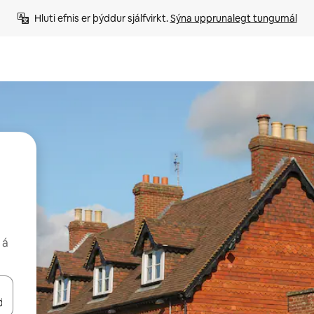
Hluti efnis er þýddur sjálfvirkt. 
Sýna upprunalegt tungumál
 á
 niður örvalyklana eða skoða með því að snerta eða strjúka.