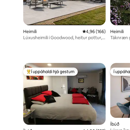
Heimili
4,96 af 5 í meðaleinkun
4,96 (166)
Heimili
Lúxusheimili í Goodwood, heitur pottur,
Táknræn g
eldstæði, svefnpláss fyrir sex
Watch Ho
Í uppáhaldi hjá gestum
Í uppáha
Í mestu uppáhaldi hjá gestum
Í uppáha
Íbúð