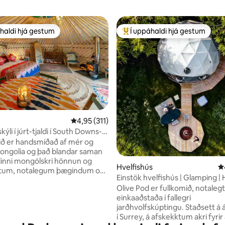
haldi hjá gestum
Í uppáhaldi hjá gestum
uppáhaldi hjá gestum
Í mestu uppáhaldi hjá gestum
n, 197 umsagnir
4,95 af 5 í meðaleinkunn, 311 umsagnir
4,95 (311)
kýli í júrt-tjaldi í South Downs-
inum.
dið er handsmíðað af mér og
ngolia og það blandar saman
inni mongólskri hönnun og
Hvelfishús
4
litum, notalegum þægindum og
Einstök hvelfishús | Glamping | 
m frá Mongólíu. Gestir elska
pottur | Surrey | Fullorðnir
Olive Pod er fullkomið, notalegt
mhverfið, útisvæðin, þægindin
einkaaðstaða í fallegri
uleikann og segja oft að það sé
jarðhvolfskúptingu. Staðsett á 
jarðtengjandi frá því að þeir
í Surrey, á afskekktum akri fyrir
ðin er umkringd náttúrunni og