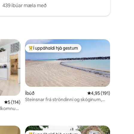
439 íbúar mæla með
Í uppáhaldi hjá gestum
Í mestu uppáhaldi hjá gestum
Íbúð
4,95 af 5 í meðaleinku
4,95 (191)
Steinsnar frá ströndinni og skóginum,
5 af 5 í meðaleinkunn, 114 umsagnir
5 (114)
sveitagönguferðir
fullkomnum