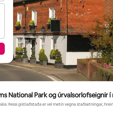
s National Park og úrvalsorlofseignir í
la: Þessi gistiaðstaða er vel metin vegna staðsetningar, hrei