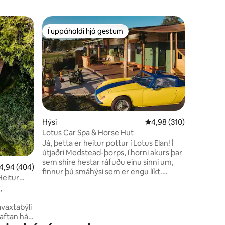
Kofi
Í uppáhaldi hjá gestum
Í upp
Í uppáhaldi hjá gestum
Í mestu
Nighting
Nested í
Downs. H
viðarskáli
hektara l
að landi, 
vatnafuglar 
fullur af
algjörleg
Hýsi
4,98 af 5 í meðaleinku
4,98 (310)
tilvalinn
Lotus Car Spa & Horse Hut
vilja kom
Já, þetta er heitur pottur í Lotus Elan! Í
amstri bo
útjaðri Medstead-þorps, í horni akurs þar
fullkomið
sem shire hestar ráfuðu einu sinni um,
listamen
,94 af 5 í meðaleinkunn, 404 umsagnir
4,94 (404)
finnur þú smáhýsi sem er engu líkt.
Heitur
Hestakofinn hefur þegar hann var
,
dreginn til og frá fyrir Polo- og Shire-
sýningar og hefur honum verið breytt í
ávaxtabýli
lúxusfrídvöl en viðheldur hryllingslegri
 aftan háa
arfleifð sinni. Hvort sem þú ert að liggja í