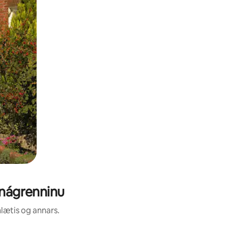
 nágrenninu
nlætis og annars.