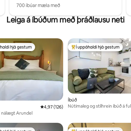
700 íbúar mæla með
Leiga á íbúðum með þráðlausu neti
haldi hjá gestum
Í uppáhaldi hjá gestum
uppáhaldi hjá gestum
Í mestu uppáhaldi hjá gestum
n, 286 umsagnir
Íbúð
Nútímaleg og stílhrein íbúð á 
4,97 af 5 í meðaleinkunn, 126 umsagnir
4,97 (126)
stað við sjávarsíðuna
' nálægt Arundel