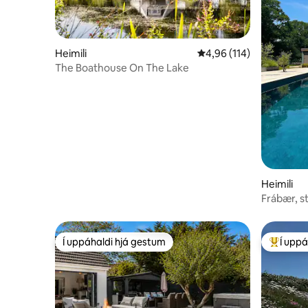
Heimili
4,96 af 5 í meðaleinkun
4,96 (114)
The Boathouse On The Lake
Heimili
Frábær, s
laug, útsýn
Í uppáhaldi hjá gestum
Í uppá
Í uppáhaldi hjá gestum
Í mestu 