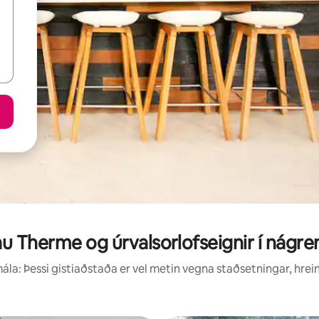
au Therme og úrvalsorlofseignir í nágre
la: Þessi gistiaðstaða er vel metin vegna staðsetningar, hrei