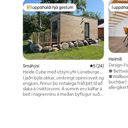
Í uppáhaldi hjá gestum
Í uppáha
Í mestu uppáhaldi hjá gestum
Í uppáha
Heimili
Design-F
Smáhýsi
5 af 5 í meðaleinku
5 (24)
Terrasse
● Bettwäs
Heide Cube með útsýni yfir Lüneburger
●Wallbox-
Heide
Í jaðri býlis okkar, umkringt opinni sveit og
buchbar) ● Te
engjum, finnur þú notalega fríið þitt til að
allergike
slaka á í náttúrunni. Á sumrin eru kálfar á
Dorfmark. 
beit í nágrenninu á meðan býflugur suða
es Fußbod
um villiblómamengið hinum megin við
ausgestat
veginn. Vaknaðu við fuglasöng og njóttu
Smart-TVs
fallegra sólarlaga frá veröndinni. Hvort
Genießen 
sem þú hefur gaman af gönguferðum,
Sommersai
hjólreiðum um heiðina eða einfaldlega
Dorfmarke
kaffibolla utandyra er þetta fullkominn