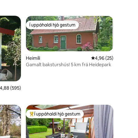
Í uppáhaldi hjá gestum
Í uppáhaldi hjá gestum
Heimili
4,96 af 5 í meðaleink
4,96 (25)
Gamalt baksturshús! 5 km frá Heidepark
,88 af 5 í meðaleinkunn, 595 umsagnir
4,88 (595)
Í uppáhaldi hjá gestum
Í mestu uppáhaldi hjá gestum