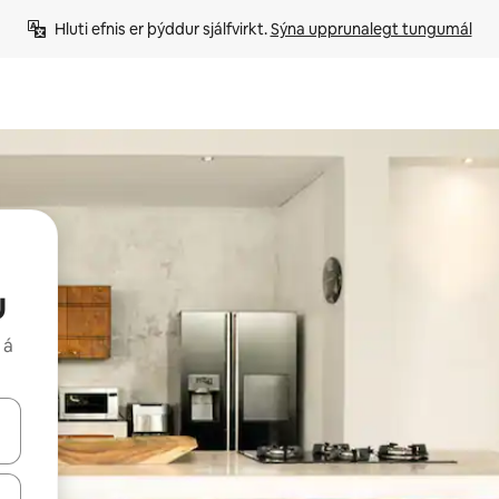
Hluti efnis er þýddur sjálfvirkt. 
Sýna upprunalegt tungumál
u
 á
 niður örvalyklana eða skoða með því að snerta eða strjúka.