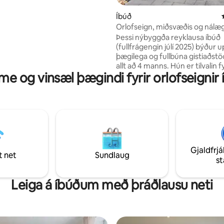
st separat buchbar. Perfekt für
und Gruppen, die Komfort und
Íbúð
suchen.
Orlofseign, miðsvæðis og nálæ
Park
Þessi nýbyggða reyklausa íbúð
(fullfrágengin júlí 2025) býður u
þægilega og fullbúna gistiaðstöð
allt að 4 manns. Hún er tilvalin fyr
me og vinsæl þægindi fyrir orlofseignir 
fjölskyldur eða viðskiptaferðam
svefnherbergi með 2 einbrei
1 svefnherbergi með 1 einstakli
svefnsófi í stofunni og borðstof
1) Nútímalegt baðherbergi með sturtu
Notaleg stofa og borðstofa me
sjónvarpi Fullbúið eldhús Yfirbyggður
inngangur með setustofu – full
Gjaldfrjá
afslöppunar Ókeypis WiFi!
t net
Sundlaug
s
Leiga á íbúðum með þráðlausu neti