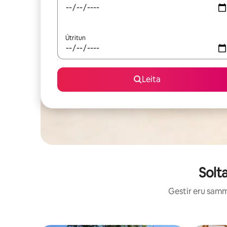
Útritun
Leita
Solt
Gestir eru sammá