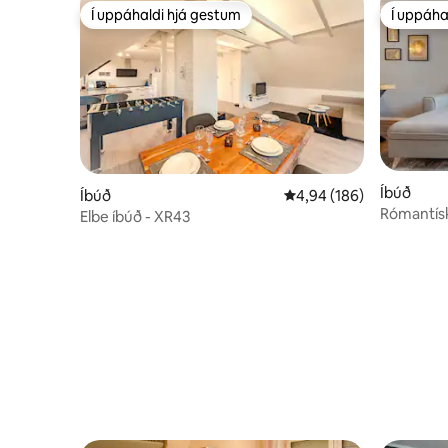
Í uppáhaldi hjá gestum
Í uppáha
Í uppáhaldi hjá gestum
Í uppáha
Íbúð
Íbúð
4,94 af 5 í meðaleinkun
4,94 (186)
Rómantísk
Elbe íbúð - XR43