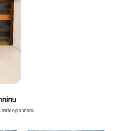
nninu
nlætis og annars.