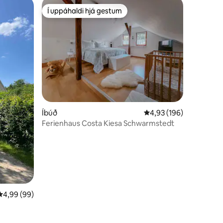
Í uppáhaldi hjá gestum
Í uppáhaldi hjá gestum
Íbúð
4,93 af 5 í meðaleinku
4,93 (196)
Ferienhaus Costa Kiesa Schwarmstedt
4,99 af 5 í meðaleinkunn, 99 umsagnir
4,99 (99)