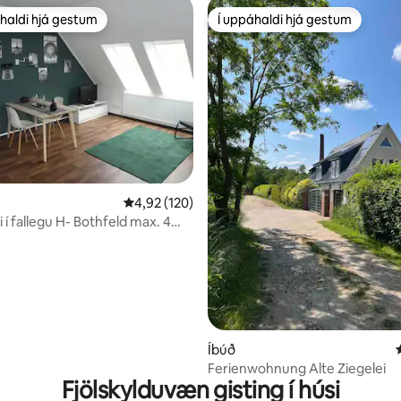
haldi hjá gestum
Í uppáhaldi hjá gestum
uppáhaldi hjá gestum
Í uppáhaldi hjá gestum
n, 198 umsagnir
4,92 af 5 í meðaleinkunn, 120 umsagnir
4,92 (120)
 í fallegu H- Bothfeld max. 4
Íbúð
Ferienwohnung Alte Ziegelei
Fjölskylduvæn gisting í húsi