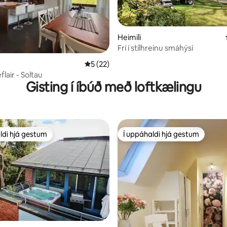
Heimili
Frí í stílhreinu smáhýsi
nn, 26 umsagnir
5 af 5 í meðaleinkunn, 22 umsagnir
5 (22)
flair - Soltau
Gisting í íbúð með loftkælingu
ldi hjá gestum
Í uppáhaldi hjá gestum
ldi hjá gestum
Í uppáhaldi hjá gestum