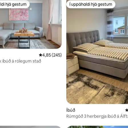
ldi hjá gestum
Í uppáhaldi hjá gestum
ldi hjá gestum
Í uppáhaldi hjá gestum
4,85 af 5 í meðaleinkunn, 245 umsagnir
4,85 (245)
n, 186 umsagnir
 íbúð á rólegum stað
Íbúð
4
Rúmgóð 3 herbergja íbúð á Álft