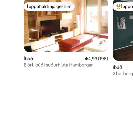
Í uppáhaldi hjá gestum
Í uppá
Í uppáhaldi hjá gestum
Í mestu 
Íbúð
4,93 af 5 í meðaleinkun
4,93 (198)
Björt íbúð í suðurhluta Hamborgar
Íbúð
2 herbergi
pers.