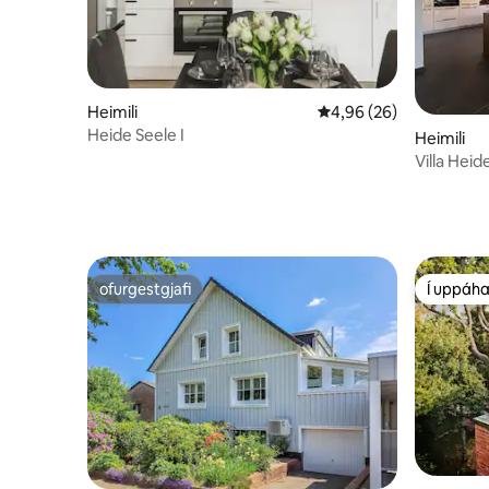
Heimili
4,96 af 5 í meðaleinku
4,96 (26)
Heide Seele I
Heimili
Villa Heide
ofurgestgjafi
Í uppáha
ofurgestgjafi
Í uppáha