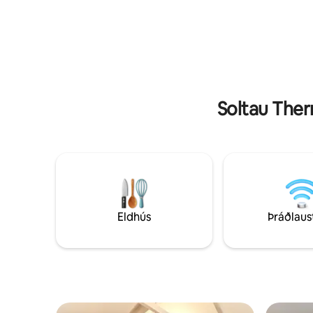
E-Autos i
staður til að hægja á þér og slaka á.
Familien 
Tilvalið fyrir pör, einstaklinga og alla sem
Erholung 
leita að ró og næði.
Soltau Ther
Eldhús
Þráðlaus