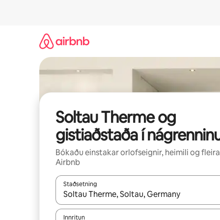
Stökkva
beint
að
efni
Soltau Therme og
gistiaðstaða í nágrennin
Bókaðu einstakar orlofseignir, heimili og fleira
Airbnb
Staðsetning
Þegar niðurstöður liggja fyrir skaltu nota upp og
Innritun