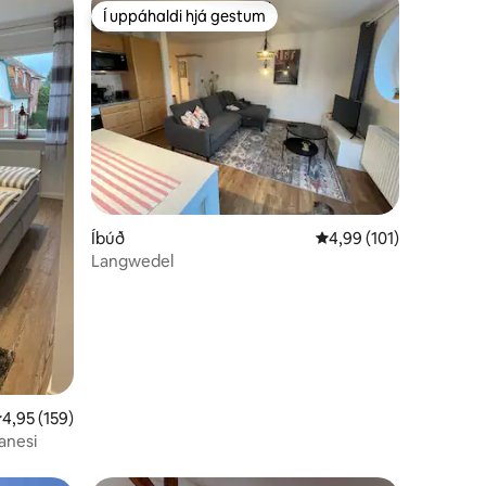
Í uppáhaldi hjá gestum
Í uppáhaldi hjá gestum
Íbúð
4,99 af 5 í meðaleinku
4,99 (101)
Langwedel
,95 af 5 í meðaleinkunn, 159 umsagnir
4,95 (159)
anesi