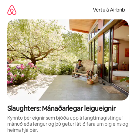
Stökkva
beint
Vertu á Airbnb
að
efni
Slaughters: Mánaðarlegar leigueignir
Kynntu þér eignir sem bjóða upp á langtímagistingu í
mánuð eða lengur og þú getur látið fara um þig eins og
heima hjá þér.