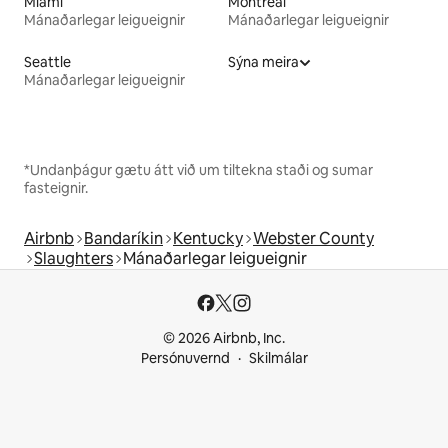
Miami
Montreal
Mánaðarlegar leigueignir
Mánaðarlegar leigueignir
Seattle
Sýna meira
Mánaðarlegar leigueignir
*Undanþágur gætu átt við um tiltekna staði og sumar
fasteignir.
Airbnb
Bandaríkin
Kentucky
Webster County
Slaughters
Mánaðarlegar leigueignir
© 2026 Airbnb, Inc.
Persónuvernd
Skilmálar