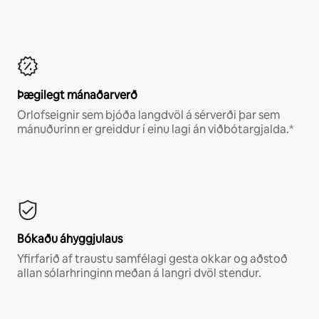
Þægilegt mánaðarverð
Orlofseignir sem bjóða langdvöl á sérverði þar sem
mánuðurinn er greiddur í einu lagi án viðbótargjalda.*
Bókaðu áhyggjulaus
Yfirfarið af traustu samfélagi gesta okkar og aðstoð
allan sólarhringinn meðan á langri dvöl stendur.