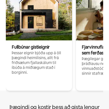
Fullbúnar gistieignir
Fjarvinnuflakk
sem ferðast v
Þessar eignir bjóða upp á öll
þægindi heimilisins, allt frá
Þægilegar gist
friðsælum fjallaskálum til
þráðlausu neti 
íbúða á miðlægum stað í
vinnuaðstöðu fy
borginni.
sinnir stafrænni
Þægindi og kostir þess að gista lengur