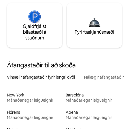
Gjaldfrjálst
bílastæði á
Fyrirtækjahúsnæði
staðnum
Áfangastaðir til að skoða
Vinsælir áfangastaðir fyrir lengri dvöl
Nálægir áfangastaðir
New York
Barselóna
Mánaðarlegar leigueignir
Mánaðarlegar leigueignir
Flórens
Aþena
Mánaðarlegar leigueignir
Mánaðarlegar leigueignir