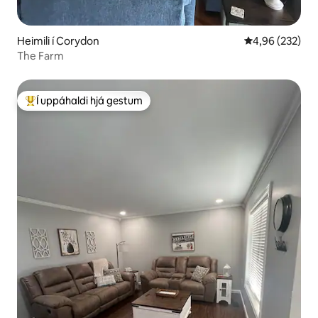
Heimili í Corydon
4,96 af 5 í me
4,96 (232)
The Farm
Í uppáhaldi hjá gestum
Í mestu uppáhaldi hjá gestum