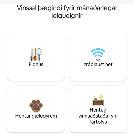
Vinsæl þægindi fyrir mánaðarlegar
leigueignir
Eldhús
Þráðlaust net
Hentug
Hentar gæludýrum
vinnuaðstaða fyrir
fartölvu