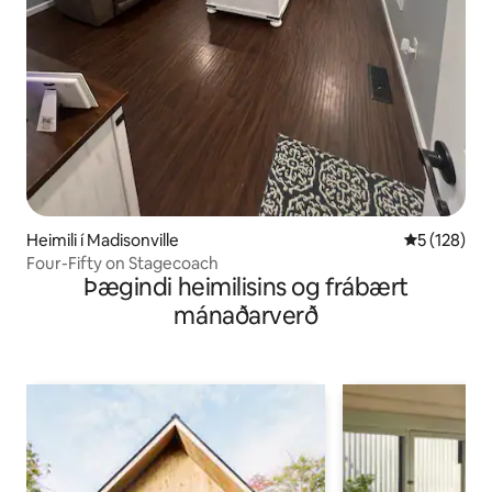
Heimili í Madisonville
5 af 5 í me
5 (128)
Four-Fifty on Stagecoach
Þægindi heimilisins og frábært
mánaðarverð