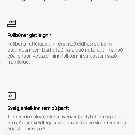
Fullbúnar gistieignir
Fullbúnar útleigueignir eru með eldhúsi og þeim
þægindum sem þarf til að hafa það notalegt í mánuð
eða lengur. Þetta er hinn fullkomni valkostur í stað
framleigu.
Sveigjanleikinn sem þú þarft
Tilgreindu nákvæmlega hvenær þú flytur inn og út og
bókaðu auðveldlega á Netinu án frekari skuldbindinga
eða skriffinnsku.*