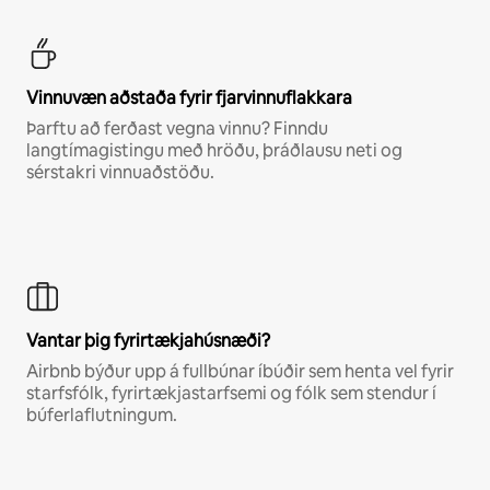
Vinnuvæn aðstaða fyrir fjarvinnuflakkara
Þarftu að ferðast vegna vinnu? Finndu
langtímagistingu með hröðu, þráðlausu neti og
sérstakri vinnuaðstöðu.
Vantar þig fyrirtækjahúsnæði?
Airbnb býður upp á fullbúnar íbúðir sem henta vel fyrir
starfsfólk, fyrirtækjastarfsemi og fólk sem stendur í
búferlaflutningum.