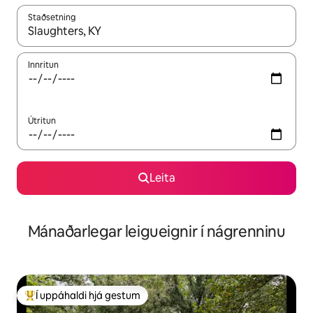
Staðsetning
Þegar niðurstöður liggja fyrir skaltu nota upp og niður örvalyk
Innritun
Útritun
Leita
Mánaðarlegar leigueignir í nágrenninu
Í uppáhaldi hjá gestum
Í mestu uppáhaldi hjá gestum