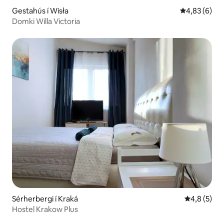
Gestahús í Wisła
4,83 af 5 í 
4,83 (6)
Domki Willa Victoria
Sérherbergi í Kraká
4,8 af 5 í 
4,8 (5)
Hostel Krakow Plus