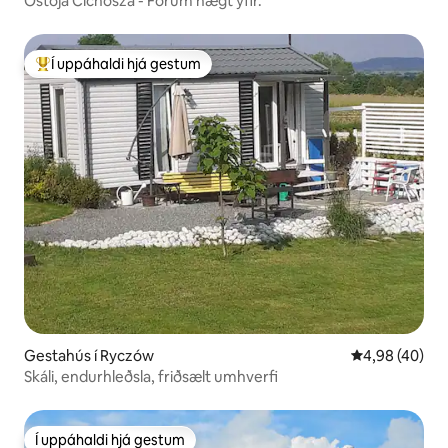
Ostoja Cichosza - Förum hægt yfir.
Í uppáhaldi hjá gestum
Í mestu uppáhaldi hjá gestum
Gestahús í Ryczów
4,98 af 5 í m
4,98 (40)
Skáli, endurhleðsla, friðsælt umhverfi
Í uppáhaldi hjá gestum