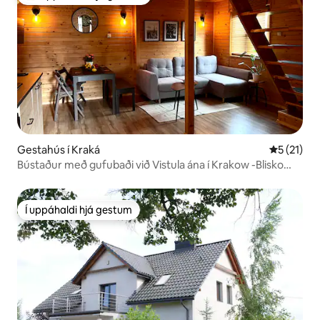
Í mestu uppáhaldi hjá gestum
Gestahús í Kraká
5 af 5 í m
5 (21)
Bústaður með gufubaði við Vistula ána í Krakow -Blisko
Centrum
Í uppáhaldi hjá gestum
Í uppáhaldi hjá gestum