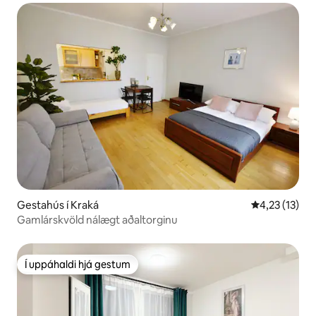
Gestahús í Kraká
4,23 af 5 í m
4,23 (13)
Gamlárskvöld nálægt aðaltorginu
Í uppáhaldi hjá gestum
Í uppáhaldi hjá gestum