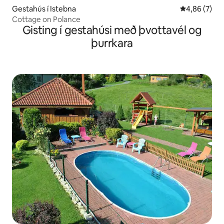
Gestahús í Istebna
4,86 af 5 í 
4,86 (7)
Cottage on Polance
Gisting í gestahúsi með þvottavél og
þurrkara