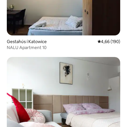
Gestahús í Katowice
4,66 af 5 í me
4,66 (190)
NALU Apartment 10