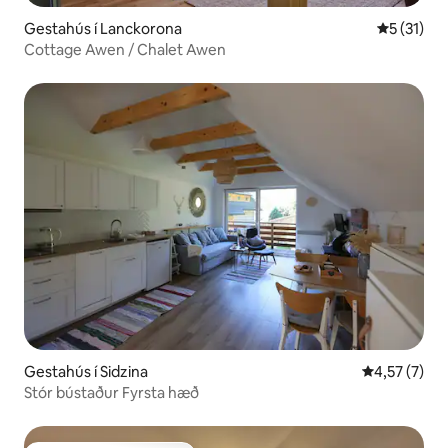
Gestahús í Lanckorona
5 af 5 í m
5 (31)
Cottage Awen / Chalet Awen
Gestahús í Sidzina
4,57 af 5 í 
4,57 (7)
Stór bústaður Fyrsta hæð