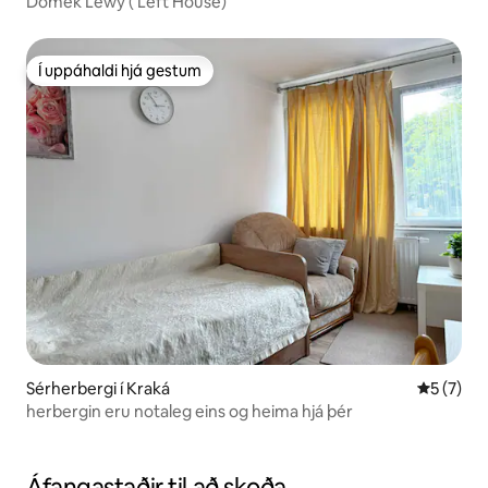
Domek Lewy ( Left House)
Í uppáhaldi hjá gestum
Í uppáhaldi hjá gestum
Sérherbergi í Kraká
5 af 5 í 
5 (7)
herbergin eru notaleg eins og heima hjá þér
Áfangastaðir til að skoða