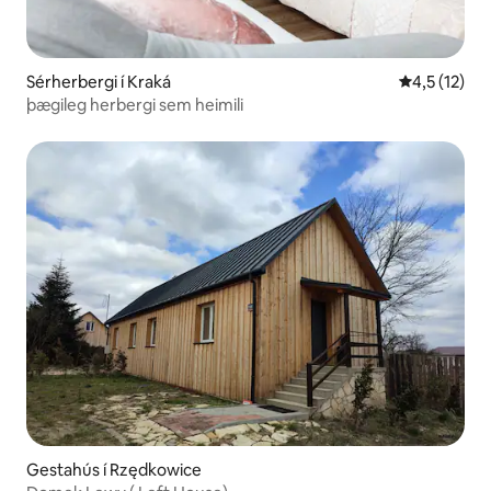
Sérherbergi í Kraká
4,5 af 5 í m
4,5 (12)
þægileg herbergi sem heimili
Gestahús í Rzędkowice