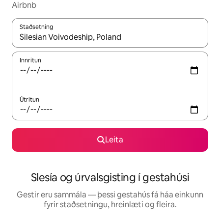
Airbnb
Staðsetning
Þegar niðurstöður liggja fyrir skaltu nota upp og niður örvalyk
Innritun
Útritun
Leita
Slesía og úrvalsgisting í gestahúsi
Gestir eru sammála — þessi gestahús fá háa einkunn
fyrir staðsetningu, hreinlæti og fleira.