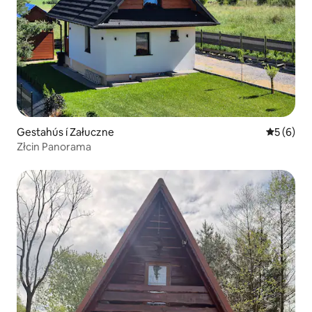
Gestahús í Załuczne
5 af 5 í 
5 (6)
Złcin Panorama