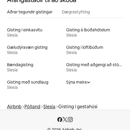
Aðrar tegundir gistingar
Dægrastytting
Gisting í einkasvítu
Gisting á íbúðahótelum
Slesía
Slesía
Gæludýravæn gisting
Gisting í loftíbúðum
Slesía
Slesía
Bændagisting
Gisting með aðgengi að stöðuvatni
Slesía
Slesía
Gisting með sundlaug
Sýna meira
Slesía
Airbnb
Pólland
Slesía
Gisting í gestahúsi
© 2026 Airbnb, Inc.