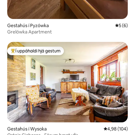
Gestahús í Pyzówka
5 af 5 í 
5 (6)
Grelówka Apartment
Í uppáhaldi hjá gestum
Í mestu uppáhaldi hjá gestum
Gestahús í Wysoka
4,98 af 5 í me
4,98 (104)