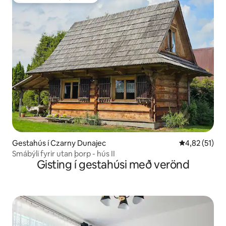
Í uppáhaldi hjá gestum
Gestahús í Czarny Dunajec
4,82 af 5 í m
4,82 (51)
Smábýli fyrir utan þorp - hús II
Gisting í gestahúsi með verönd