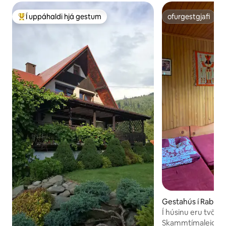
Í uppáhaldi hjá gestum
ofurgestgjafi
Í mestu uppáhaldi hjá gestum
ofurgestgjafi
Gestahús í Rabka-
Í húsinu eru tvö s
Skammtímaleiga í b