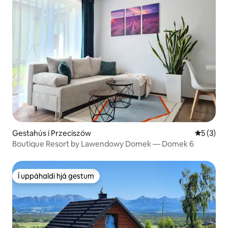
Gestahús í Przeciszów
5 af 5 í 
5 (3)
Boutique Resort by Lawendowy Domek — Domek 6
Í uppáhaldi hjá gestum
Í uppáhaldi hjá gestum