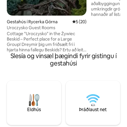
aðalbyggingunni. 
umkringdir gróðri, f
hannaðir af lista
huga. Róandi, friðs
Gestahús í Rycerka Górna
5 af 5 í meðaleinkunn, 20 u
5 (20)
—það er notalegt 
Uroczysko Guest Rooms
staður til að slappa
Cottage "Uroczysko" in the Żywiec
staðnum sem er ful
Beskid – Perfect place for a Large
Faglegur leikvöllur
Group! Dreymir þig um friðsælt frí í
herbergi með lei
hjarta hinna fallegu Beskids? Ertu að leita
leikföngum, bókum 
Slesía og vinsæl þægindi fyrir gistingu í
að rúmgóðum bústað fyrir stóran hóp
Blakvöllur, stór ga
vina eða fjölskyldu? Bústaðurinn okkar er
gestahúsi
bak við girðingu e
tilvalinn staður fyrir 16 manns í efri
jafnvel dádýr.
riddaranum! Innréttingar með
þægilegum svefnherbergjum Stór stofa
með arni sem hentar fullkomlega fyrir
kvöldsamkomur og samþættingu.
Fallegur garður með eldstæði eða
grillaðstöðu. Hverfið býður upp á
fjölmargar fallegar gönguleiðir,
hjólastíga, . !
Eldhús
Þráðlaust net