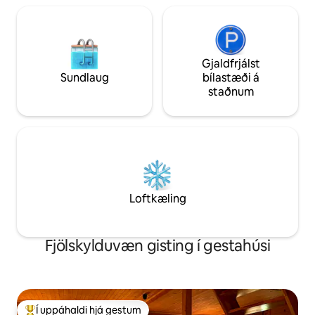
Gjaldfrjálst
Sundlaug
bílastæði á
staðnum
Loftkæling
Fjölskylduvæn gisting í gestahúsi
Í uppáhaldi hjá gestum