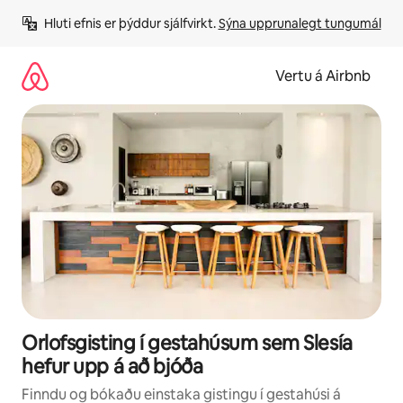
Stökkva
Hluti efnis er þýddur sjálfvirkt. 
Sýna upprunalegt tungumál
beint
að
efni
Vertu á Airbnb
Orlofsgisting í gestahúsum sem Slesía
hefur upp á að bjóða
Finndu og bókaðu einstaka gistingu í gestahúsi á