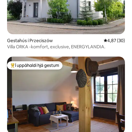
Gestahús í Przeciszów
4,87 af 5 í m
4,87 (30)
Villa ORKA -komfort, exclusive, ENERGYLANDIA.
Í uppáhaldi hjá gestum
Í mestu uppáhaldi hjá gestum