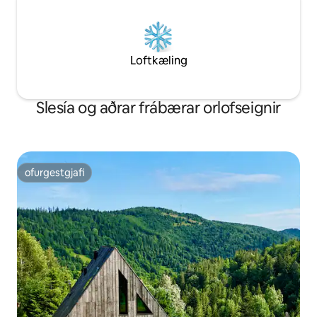
Loftkæling
Slesía og aðrar frábærar orlofseignir
ofurgestgjafi
ofurgestgjafi