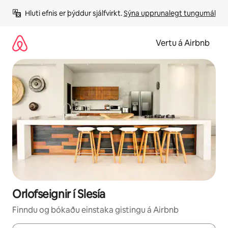
Stökkva
Hluti efnis er þýddur sjálfvirkt. 
Sýna upprunalegt tungumál
beint
að
efni
Vertu á Airbnb
Orlofseignir í Slesía
Finndu og bókaðu einstaka gistingu á Airbnb