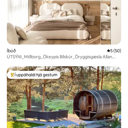
Íbúð
5 af 5 í m
5 (50)
ÚTSÝNI_Miðborg_Ókeypis Bílskúr_Öryggisgæsla Allan
Sólarhringinn
Í uppáhaldi hjá gestum
Í mestu uppáhaldi hjá gestum