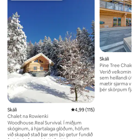
Skáli
Pine Tree Chalet 
útsýni yfir Babia G
Verið velkomin í C
sem heillandi útsýni
mætir sjarma viða
þér skörpum fjallal
slakaðu á í nuddp
nýtur útsýnisins. 
nútímalegar innré
Skáli
4,99 af 5 í meðaleinkunn, 115 u
4,99 (115)
saman við notalega
Chalet na Rowienki
skapa fullkomið ja
Woodhouse.Real Survival. Í miðjum
og náttúru. Njóttu 
skóginum, á hjartalaga glöðum, höfum
eftir þér stórbroti
við skapað stað þar sem þú getur fundið
þennan skála vera a