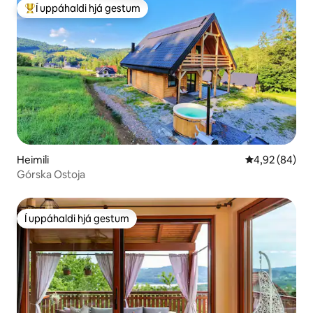
Í uppáhaldi hjá gestum
Í mestu uppáhaldi hjá gestum
Heimili
4,92 af 5 í m
4,92 (84)
Górska Ostoja
Í uppáhaldi hjá gestum
Í uppáhaldi hjá gestum