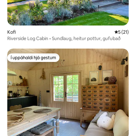
Kofi
5 af 5 í m
5 (21)
Riverside Log Cabin • Sundlaug, heitur pottur, gufubað
Í uppáhaldi hjá gestum
Í uppáhaldi hjá gestum