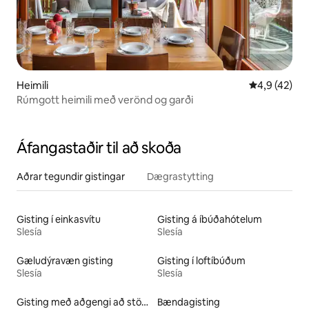
Heimili
4,9 af 5 í m
4,9 (42)
Rúmgott heimili með verönd og garði
Áfangastaðir til að skoða
Aðrar tegundir gistingar
Dægrastytting
Gisting í einkasvítu
Gisting á íbúðahótelum
Slesía
Slesía
Gæludýravæn gisting
Gisting í loftíbúðum
Slesía
Slesía
Gisting með aðgengi að stöðuvatni
Bændagisting