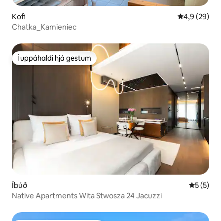
Kofi
4,9 af 5 í m
4,9 (29)
Chatka_Kamieniec
Í uppáhaldi hjá gestum
Í uppáhaldi hjá gestum
Íbúð
5 af 5 í 
5 (5)
Native Apartments Wita Stwosza 24 Jacuzzi