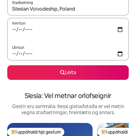
Staðsetning
Þegar niðurstöður liggja fyrir skaltu nota upp og niður örvalyk
Innritun
Útritun
Leita
Slesía: Vel metnar orlofseignir
Gestir eru sammála: Þessi gistiaðstaða er vel metin
vegna staðsetningar, hreinlætis og annars.
Í uppáhaldi hjá gestum
Í uppáhaldi hj
Í mestu uppáhaldi hjá gestum
Í mestu uppáhald