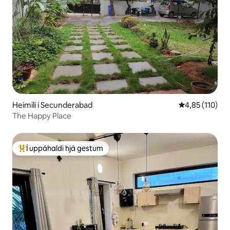
Heimili í Secunderabad
4,85 af 5 í me
4,85 (110)
The Happy Place
Í uppáhaldi hjá gestum
Í mestu uppáhaldi hjá gestum