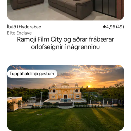
Íbúð í Hyderabad
4,96 af 5 í m
4,96 (49)
Elite Enclave
Ramoji Film City og aðrar frábærar
orlofseignir í nágrenninu
Í uppáhaldi hjá gestum
Í uppáhaldi hjá gestum