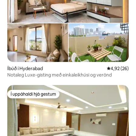
Íbúð í Hyderabad
4,92 af 5 í m
4,92 (26)
Notaleg Luxe-gisting með einkaleikhúsi og verönd
Í uppáhaldi hjá gestum
Í uppáhaldi hjá gestum