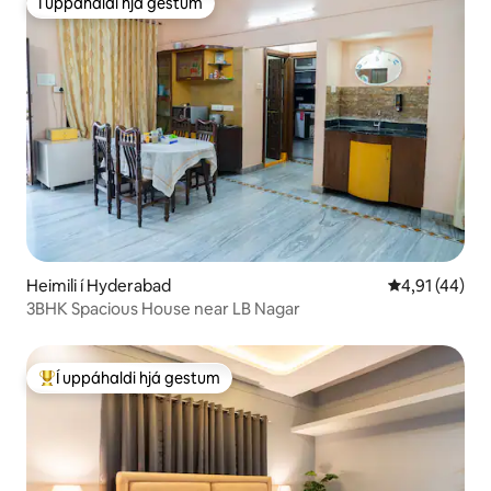
Í uppáhaldi hjá gestum
Í uppáhaldi hjá gestum
Heimili í Hyderabad
4,91 af 5 í m
4,91 (44)
3BHK Spacious House near LB Nagar
Í uppáhaldi hjá gestum
Í mestu uppáhaldi hjá gestum