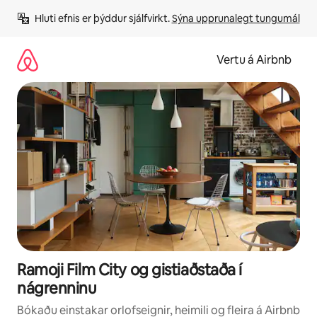
Stökkva
Hluti efnis er þýddur sjálfvirkt. 
Sýna upprunalegt tungumál
beint
að
efni
Vertu á Airbnb
Ramoji Film City og gistiaðstaða í
nágrenninu
Bókaðu einstakar orlofseignir, heimili og fleira á Airbnb