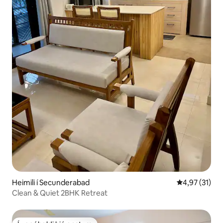
Heimili í Secunderabad
4,97 af 5 í m
4,97 (31)
Clean & Quiet 2BHK Retreat