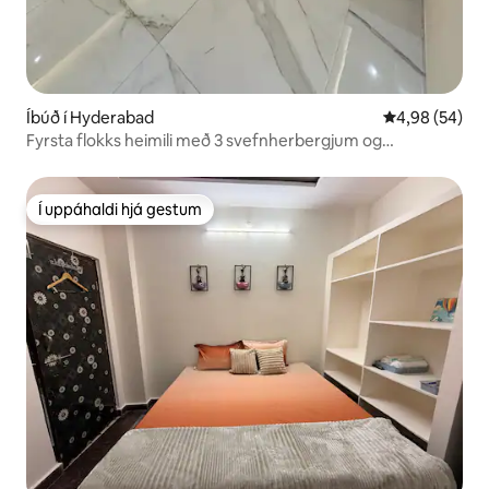
Íbúð í Hyderabad
4,98 af 5 í m
4,98 (54)
Fyrsta flokks heimili með 3 svefnherbergjum og
marmaraáferð nálægt NMDC/CARE RAYN Oasis
Í uppáhaldi hjá gestum
Í uppáhaldi hjá gestum