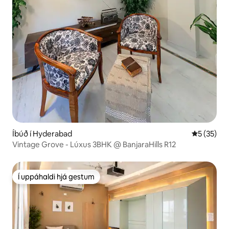
Íbúð í Hyderabad
5 af 5 í m
5 (35)
Vintage Grove - Lúxus 3BHK @ BanjaraHills R12
Í uppáhaldi hjá gestum
Í uppáhaldi hjá gestum