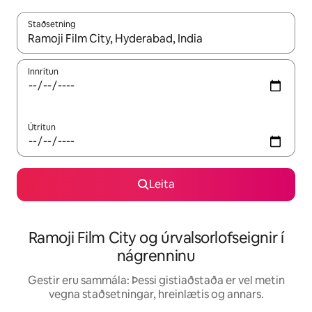
Staðsetning
Þegar niðurstöður liggja fyrir skaltu nota upp og niður örvalyk
Innritun
Útritun
Leita
Ramoji Film City og úrvalsorlofseignir í
nágrenninu
Gestir eru sammála: Þessi gistiaðstaða er vel metin
vegna staðsetningar, hreinlætis og annars.