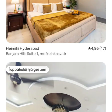
Heimili í Hyderabad
4,96 af 5 í m
4,96 (47)
Banjara Hills Suite 1, með einkasvalir
Í uppáhaldi hjá gestum
Í uppáhaldi hjá gestum