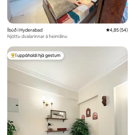
Íbúð í Hyderabad
4,85 af 5 í m
4,85 (54)
Njóttu dvalarinnar á heimilinu
Í uppáhaldi hjá gestum
Í mestu uppáhaldi hjá gestum