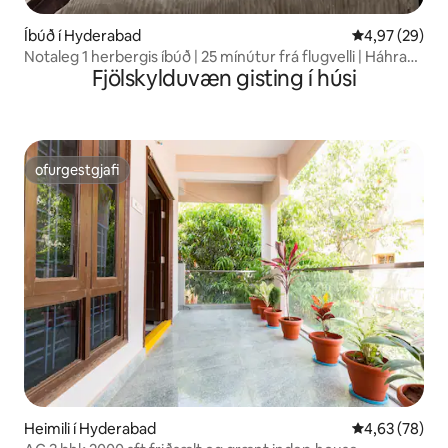
Íbúð í Hyderabad
4,97 af 5 í m
4,97 (29)
Notaleg 1 herbergis íbúð | 25 mínútur frá flugvelli | Háhraða
Fjölskylduvæn gisting í húsi
þráðlaust net
ofurgestgjafi
ofurgestgjafi
Heimili í Hyderabad
4,63 af 5 í m
4,63 (78)