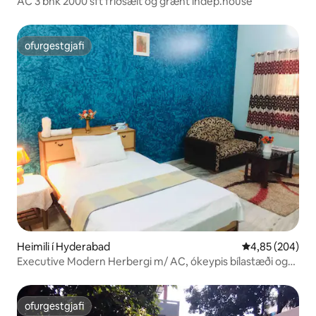
AC 3 bhk 2000 sft friðsælt og grænt indep.house
ofurgestgjafi
ofurgestgjafi
Heimili í Hyderabad
4,85 af 5 í me
4,85 (204)
Executive Modern Herbergi m/ AC, ókeypis bílastæði og
þráðlaust net
ofurgestgjafi
ofurgestgjafi