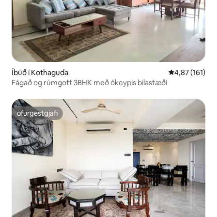
Íbúð í Kothaguda
4,87 af 5 í me
4,87 (161)
Fágað og rúmgott 3BHK með ókeypis bílastæði
ofurgestgjafi
ofurgestgjafi