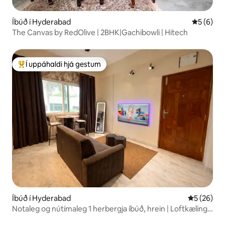
Íbúð í Hyderabad
5 af 5 í 
5 (6)
The Canvas by RedOlive | 2BHK|Gachibowli | Hitech
Í uppáhaldi hjá gestum
Í mestu uppáhaldi hjá gestum
Íbúð í Hyderabad
5 af 5 í m
5 (26)
Notaleg og nútímaleg 1 herbergja íbúð, hrein | Loftkæling |
Mehdipatnam