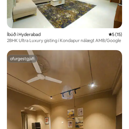
Íbúð í Hyderabad
5 af 5 í m
5 (15)
2BHK Ultra Luxury gisting í Kondapur nálægt AMB/Google
ofurgestgjafi
ofurgestgjafi