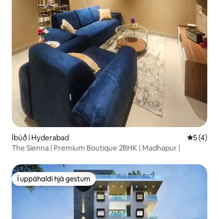
Íbúð í Hyderabad
5 af 5 í 
5 (4)
The Sienna | Premium Boutique 2BHK | Madhapur |
Í uppáhaldi hjá gestum
Í uppáhaldi hjá gestum