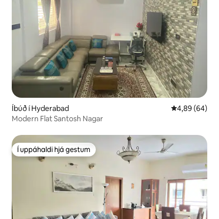
Íbúð í Hyderabad
4,89 af 5 í m
4,89 (64)
Modern Flat Santosh Nagar
Í uppáhaldi hjá gestum
Í uppáhaldi hjá gestum