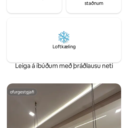
staðnum
Loftkæling
Leiga á íbúðum með þráðlausu neti
ofurgestgjafi
ofurgestgjafi