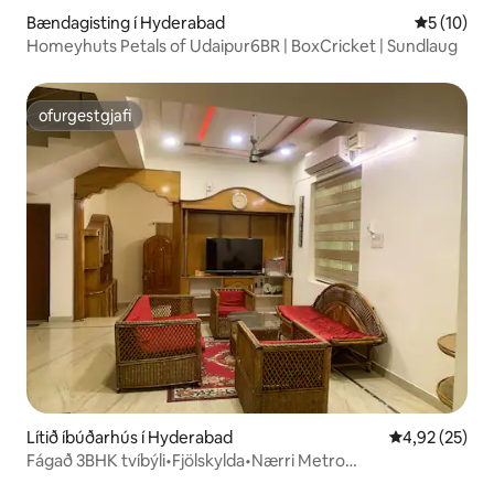
Bændagisting í Hyderabad
5 af 5 í m
5 (10)
Homeyhuts Petals of Udaipur6BR | BoxCricket | Sundlaug
ofurgestgjafi
ofurgestgjafi
Lítið íbúðarhús í Hyderabad
4,92 af 5 í m
4,92 (25)
Fágað 3BHK tvíbýli•Fjölskylda•Nærri Metro
•Brúðkaupsdvöl