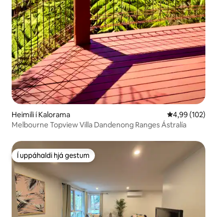
Heimili í Kalorama
4,99 af 5 í me
4,99 (102)
Melbourne Topview Villa Dandenong Ranges Ástralía
Í uppáhaldi hjá gestum
Í uppáhaldi hjá gestum