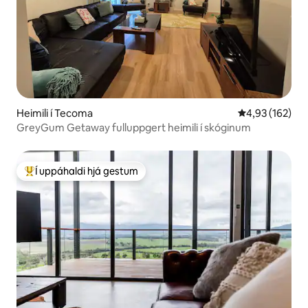
Heimili í Tecoma
4,93 af 5 í me
4,93 (162)
GreyGum Getaway fulluppgert heimili í skóginum
Í uppáhaldi hjá gestum
Í mestu uppáhaldi hjá gestum