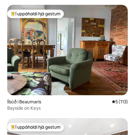
Í uppáhaldi hjá gestum
Í mestu uppáhaldi hjá gestum
Íbúð í Beaumaris
5 af 5 í me
5 (113)
Bayside on Keys
Í uppáhaldi hjá gestum
Í mestu uppáhaldi hjá gestum