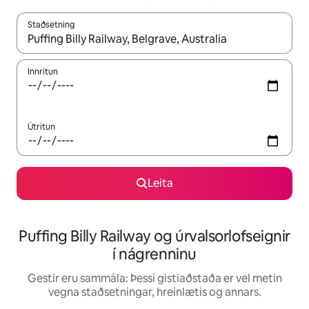
Staðsetning
Þegar niðurstöður liggja fyrir skaltu nota upp og niður örvalyk
Innritun
Útritun
Leita
Puffing Billy Railway og úrvalsorlofseignir
í nágrenninu
Gestir eru sammála: Þessi gistiaðstaða er vel metin
vegna staðsetningar, hreinlætis og annars.