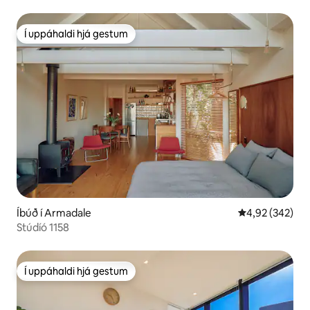
Í uppáhaldi hjá gestum
Í uppáhaldi hjá gestum
Íbúð í Armadale
4,92 af 5 í me
4,92 (342)
Stúdíó 1158
Í uppáhaldi hjá gestum
Í uppáhaldi hjá gestum