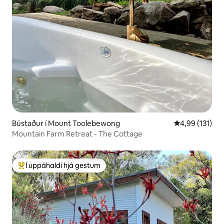
Bústaður í Mount Toolebewong
4,99 af 5 í me
4,99 (131)
Mountain Farm Retreat - The Cottage
Í uppáhaldi hjá gestum
Í mestu uppáhaldi hjá gestum