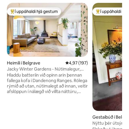
Í uppáhaldi hjá gestum
Í uppáhaldi hj
Í mestu uppáhaldi hjá gestum
Í mestu uppáhald
Heimili í Belgrave
4,97 af 5 í meðaleinkunn, 197 u
4,97 (197)
Jacky Winter Gardens - Nútímalegur,
listrænn kofi nálægt Creek
Hladdu batteríin við opinn arin þennan
fallega kofa í Dandenong Ranges. Rólega
rýmið að utan, nútímalegt að innan, veitir
afslöppun í nálægð við villta náttúru,
langt frá streitu daglegs lífs. Jacky
Winter Gardens er hannað af
innanhússarkitektunum Hearth Studio
og þar er að finna afslappað vatn
Gestaíbúð í Belgr
Clematis Creek, ríkulegan jarðveg
Nýttu þér útsýnið y
garðanna, hreint loft Dandenong Ranges
gestaíbúð