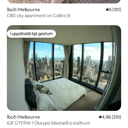
Íbúð í Melbourne
5 af 5 í me
5 (101)
CBD city apartment on Collins St
Í uppáhaldi hjá gestum
Í uppáhaldi hjá gestum
Íbúð í Melbourne
4,96 af 5 í me
4,96 (210)
62F ÚTSÝNI! 1 Ókeypis bílastæði á staðnum