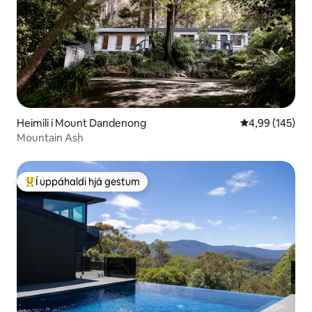
Heimili í Mount Dandenong
4,99 af 5 í me
4,99 (145)
Mountain Ash
Í uppáhaldi hjá gestum
Í mestu uppáhaldi hjá gestum