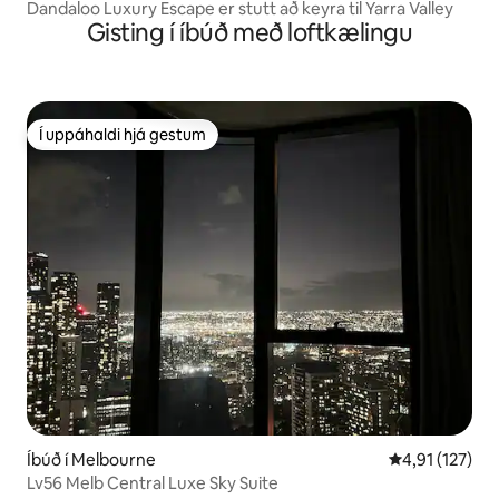
Dandaloo Luxury Escape er stutt að keyra til Yarra Valley
Gisting í íbúð með loftkælingu
Í uppáhaldi hjá gestum
Í uppáhaldi hjá gestum
Íbúð í Melbourne
4,91 af 5 í me
4,91 (127)
Lv56 Melb Central Luxe Sky Suite