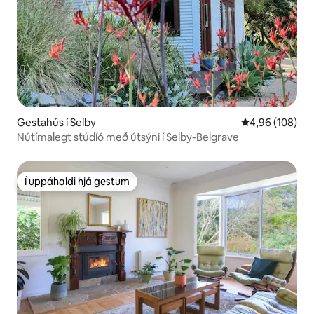
Gestahús í Selby
4,96 af 5 í me
4,96 (108)
Nútímalegt stúdíó með útsýni í Selby-Belgrave
Í uppáhaldi hjá gestum
Í uppáhaldi hjá gestum