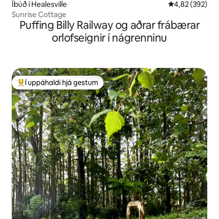
Íbúð í Healesville
4,82 af 5 í me
4,82 (392)
Sunrise Cottage
Puffing Billy Railway og aðrar frábærar
orlofseignir í nágrenninu
Í uppáhaldi hjá gestum
Í mestu uppáhaldi hjá gestum