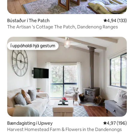
Bústaður í The Patch
4,94 af 5 í me
4,94 (133)
The Artisan 's Cottage The Patch, Dandenong Ranges
Í uppáhaldi hjá gestum
Í uppáhaldi hjá gestum
Bændagisting í Upwey
4,97 af 5 í me
4,97 (196)
Harvest Homestead Farm & Flowers in the Dandenongs