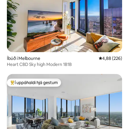
Íbúð í Melbourne
4,88 af 5 í me
4,88 (226)
Heart CBD Sky high Modern 1B1B
Í uppáhaldi hjá gestum
Í mestu uppáhaldi hjá gestum