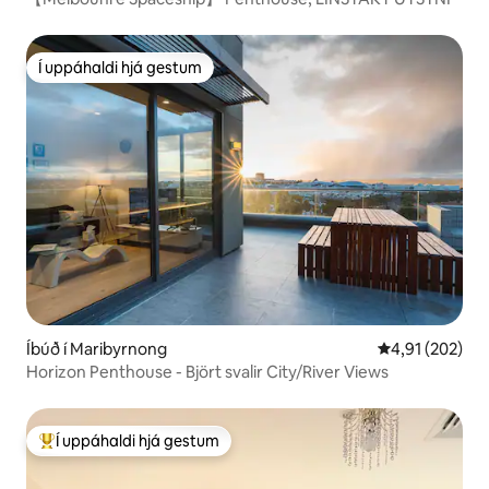
Í uppáhaldi hjá gestum
Í uppáhaldi hjá gestum
Íbúð í Maribyrnong
4,91 af 5 í me
4,91 (202)
Horizon Penthouse - Björt svalir City/River Views
Í uppáhaldi hjá gestum
Í mestu uppáhaldi hjá gestum