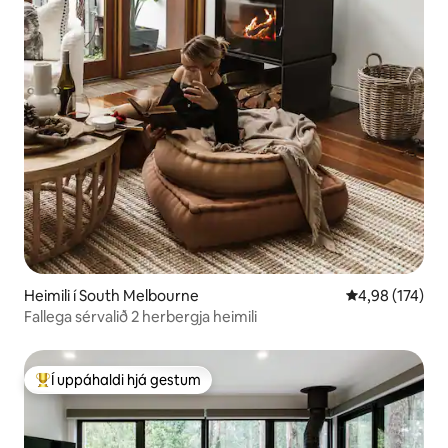
Heimili í South Melbourne
4,98 af 5 í me
4,98 (174)
Fallega sérvalið 2 herbergja heimili
Í uppáhaldi hjá gestum
Í mestu uppáhaldi hjá gestum