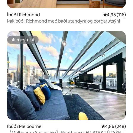
Íbúð í Richmond
4,95 af 5 í me
4,95 (116)
Þakíbúð í Richmond með baði utandyra og borgarútsýni
ofurgestgjafi
ofurgestgjafi
Íbúð í Melbourne
4,86 af 5 í með
4,86 (248)
【Melbounre Spaceship】 Penthouse, EINSTAKT ÚTSÝNI