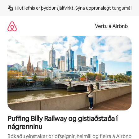
Stökkva
Hluti efnis er þýddur sjálfvirkt. 
Sýna upprunalegt tungumál
beint
að
efni
Vertu á Airbnb
Puffing Billy Railway og gistiaðstaða í
nágrenninu
Bókaðu einstakar orlofseignir, heimili og fleira á Airbnb