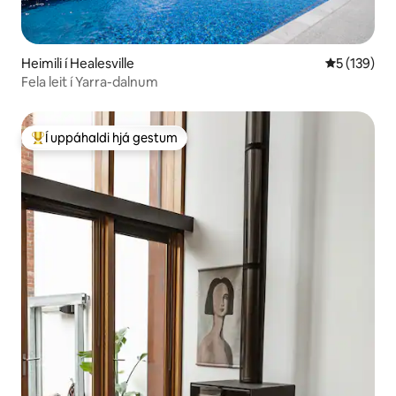
Heimili í Healesville
5 af 5 í me
5 (139)
Fela leit í Yarra-dalnum
Í uppáhaldi hjá gestum
Í mestu uppáhaldi hjá gestum