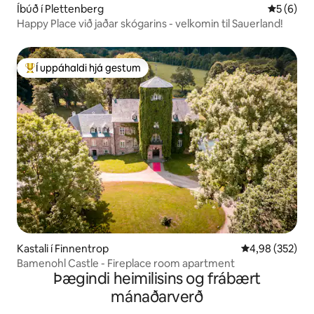
Íbúð í Plettenberg
5 af 5 í 
5 (6)
Happy Place við jaðar skógarins - velkomin til Sauerland!
Í uppáhaldi hjá gestum
Í mestu uppáhaldi hjá gestum
Kastali í Finnentrop
4,98 af 5 í me
4,98 (352)
Bamenohl Castle - Fireplace room apartment
Þægindi heimilisins og frábært
mánaðarverð