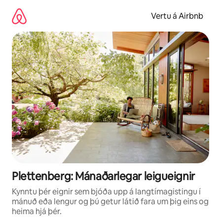
Stökkva
beint
Vertu á Airbnb
að
efni
Plettenberg: Mánaðarlegar leigueignir
Kynntu þér eignir sem bjóða upp á langtímagistingu í
mánuð eða lengur og þú getur látið fara um þig eins og
heima hjá þér.