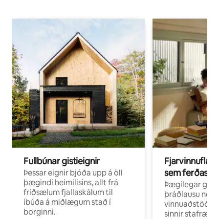
Fullbúnar gistieignir
Fjarvinnuflakk
sem ferðast v
Þessar eignir bjóða upp á öll
þægindi heimilisins, allt frá
Þægilegar gist
friðsælum fjallaskálum til
þráðlausu neti 
íbúða á miðlægum stað í
vinnuaðstöðu fy
borginni.
sinnir stafrænni