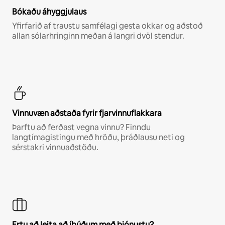
Bókaðu áhyggjulaus
Yfirfarið af traustu samfélagi gesta okkar og aðstoð
allan sólarhringinn meðan á langri dvöl stendur.
Vinnuvæn aðstaða fyrir fjarvinnuflakkara
Þarftu að ferðast vegna vinnu? Finndu
langtímagistingu með hröðu, þráðlausu neti og
sérstakri vinnuaðstöðu.
Ertu að leita að íbúðum með þjónustu?