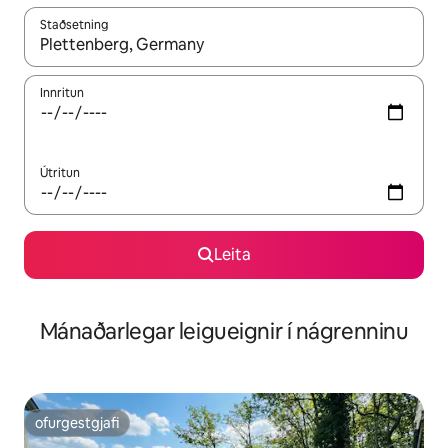
Staðsetning
Þegar niðurstöður liggja fyrir skaltu nota upp og niður örvalyk
Innritun
Útritun
Leita
Mánaðarlegar leigueignir í nágrenninu
ofurgestgjafi
ofurgestgjafi