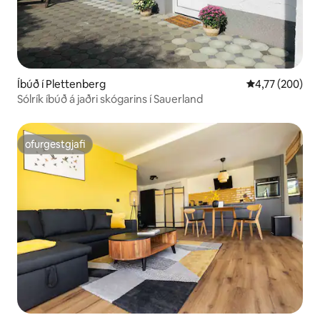
Íbúð í Plettenberg
4,77 af 5 í me
4,77 (200)
Sólrík íbúð á jaðri skógarins í Sauerland
ofurgestgjafi
ofurgestgjafi