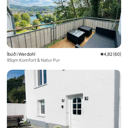
Íbúð í Werdohl
4,82 af 5 í m
4,82 (60)
95qm Komfort & Natur Pur