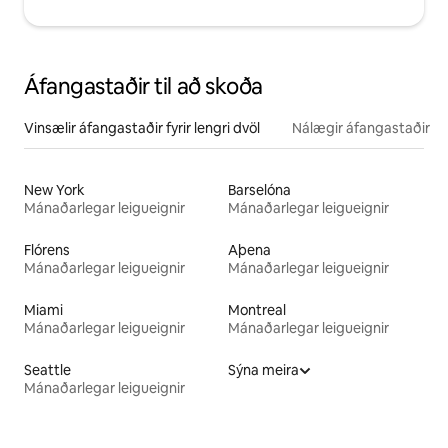
Áfangastaðir til að skoða
Vinsælir áfangastaðir fyrir lengri dvöl
Nálægir áfangastaðir
New York
Barselóna
Mánaðarlegar leigueignir
Mánaðarlegar leigueignir
Flórens
Aþena
Mánaðarlegar leigueignir
Mánaðarlegar leigueignir
Miami
Montreal
Mánaðarlegar leigueignir
Mánaðarlegar leigueignir
Seattle
Sýna meira
Mánaðarlegar leigueignir