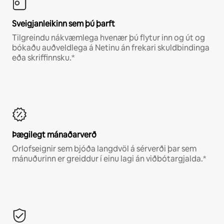
Sveigjanleikinn sem þú þarft
Tilgreindu nákvæmlega hvenær þú flytur inn og út og
bókaðu auðveldlega á Netinu án frekari skuldbindinga
eða skriffinnsku.*
Þægilegt mánaðarverð
Orlofseignir sem bjóða langdvöl á sérverði þar sem
mánuðurinn er greiddur í einu lagi án viðbótargjalda.*