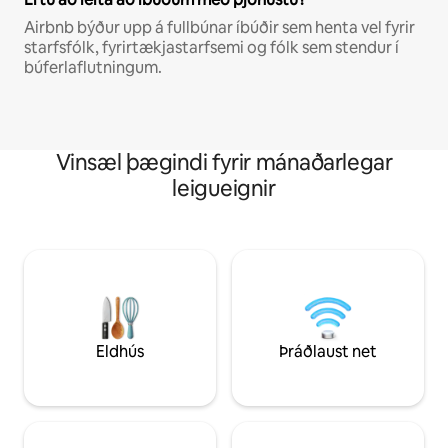
Airbnb býður upp á fullbúnar íbúðir sem henta vel fyrir
starfsfólk, fyrirtækjastarfsemi og fólk sem stendur í
búferlaflutningum.
Vinsæl þægindi fyrir mánaðarlegar
leigueignir
Eldhús
Þráðlaust net