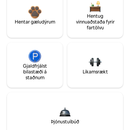
Hentug
Hentar gæludýrum
vinnuaðstaða fyrir
fartölvu
Gjaldfrjálst
bílastæði á
Líkamsrækt
staðnum
Þjónustuíbúð