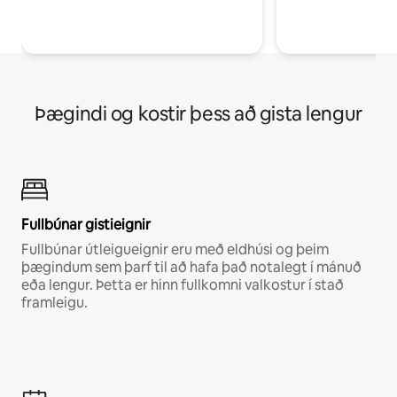
Þægindi og kostir þess að gista lengur
Fullbúnar gistieignir
Fullbúnar útleigueignir eru með eldhúsi og þeim
þægindum sem þarf til að hafa það notalegt í mánuð
eða lengur. Þetta er hinn fullkomni valkostur í stað
framleigu.