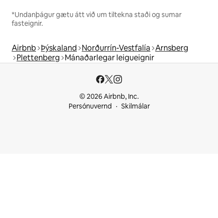
*Undanþágur gætu átt við um tiltekna staði og sumar
fasteignir.
Airbnb
Þýskaland
Norðurrín-Vestfalía
Arnsberg
Plettenberg
Mánaðarlegar leigueignir
© 2026 Airbnb, Inc.
Persónuvernd
Skilmálar