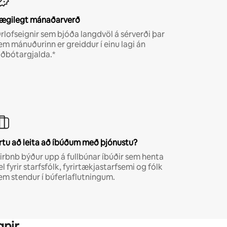
ægilegt mánaðarverð
rlofseignir sem bjóða langdvöl á sérverði þar
em mánuðurinn er greiddur í einu lagi án
iðbótargjalda.*
rtu að leita að íbúðum með þjónustu?
irbnb býður upp á fullbúnar íbúðir sem henta
el fyrir starfsfólk, fyrirtækjastarfsemi og fólk
em stendur í búferlaflutningum.
gnir