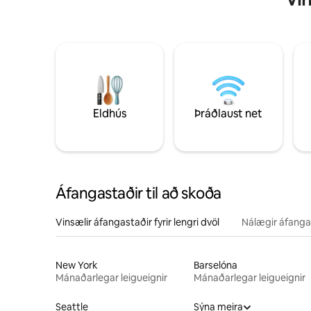
Eldhús
Þráðlaust net
Áfangastaðir til að skoða
Vinsælir áfangastaðir fyrir lengri dvöl
Nálægir áfanga
New York
Barselóna
Mánaðarlegar leigueignir
Mánaðarlegar leigueignir
Seattle
Sýna meira