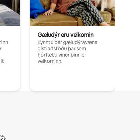
Gæludýr eru velkomin
rinn
Kynntu þér gæludýravæna
r
gistiaðstöðu þar sem
fjórfætti vinur þinn er
lt
velkominn.