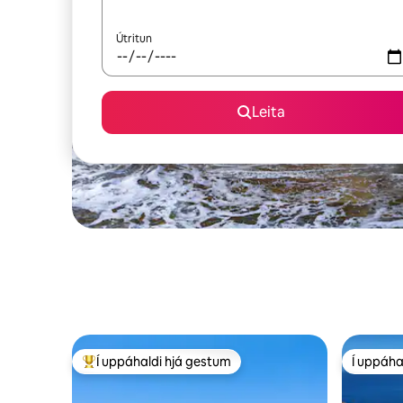
Útritun
Leita
Í uppáhaldi hjá gestum
Í uppáha
Í mestu uppáhaldi hjá gestum
Í uppáha