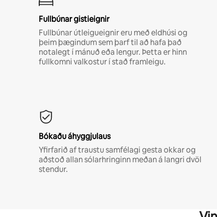
Fullbúnar gistieignir
Fullbúnar útleigueignir eru með eldhúsi og
þeim þægindum sem þarf til að hafa það
notalegt í mánuð eða lengur. Þetta er hinn
fullkomni valkostur í stað framleigu.
Bókaðu áhyggjulaus
Yfirfarið af traustu samfélagi gesta okkar og
aðstoð allan sólarhringinn meðan á langri dvöl
stendur.
Vin