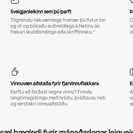
Sveigjanleikinn sem þú þarft
Þ
Tilgreindu nákvæmlega hvenær þú flytur inn
O
og út og bókaðu auðveldlega á Netinu án
s
frekari skuldbindinga eða skriffinnsku.*
v
Vinnuvæn aðstaða fyrir fjarvinnuflakkara
E
Þarftu að ferðast vegna vinnu? Finndu
A
langtímagistingu með hröðu, þráðlausu neti
v
og sérstakri vinnuaðstöðu.
s
sæl þægindi fyrir mánaðarlegar leiguei