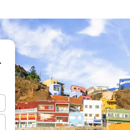
r
 niður örvalyklana eða skoða með því að snerta eða strjúka.