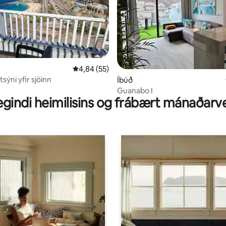
4,84 af 5 í meðaleinkunn, 55 umsagnir
4,84 (55)
ýni yfir sjóinn
nn, 91 umsagnir
Íbúð
Guanabo I
gindi heimilisins og frábært mánaðarv