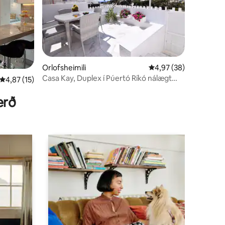
Orlofsheimili
4,97 af 5 í meðaleink
4,97 (38)
Casa Kay, Duplex í Púertó Ríkó nálægt
4,87 af 5 í meðaleinkunn, 15 umsagnir
4,87 (15)
ströndinni
erð