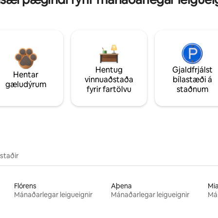
Hentug
Gjaldfrjálst
Hentar
vinnuaðstaða
bílastæði á
gæludýrum
fyrir fartölvu
staðnum
staðir
Flórens
Aþena
Mi
Mánaðarlegar leigueignir
Mánaðarlegar leigueignir
Mán