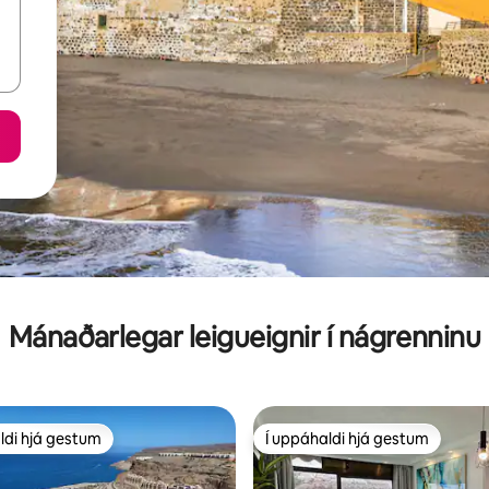
Mánaðarlegar leigueignir í nágrenninu
ldi hjá gestum
Í uppáhaldi hjá gestum
ldi hjá gestum
Í uppáhaldi hjá gestum