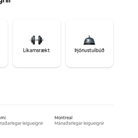
Líkamsrækt
Þjónustuíbúð
ami
Montreal
aðarlegar leigueignir
Mánaðarlegar leigueignir