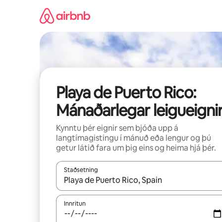
Stökkva
beint
að
efni
Playa de Puerto Rico:
Mánaðarlegar leigueigni
Kynntu þér eignir sem bjóða upp á
langtímagistingu í mánuð eða lengur og þú
getur látið fara um þig eins og heima hjá þér.
Staðsetning
Þegar niðurstöður liggja fyrir skaltu nota upp og
Innritun