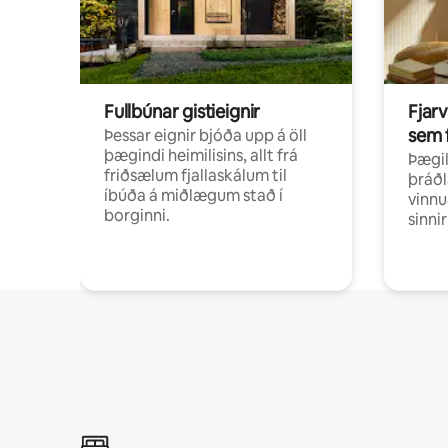
Fullbúnar gistieignir
Fjarv
sem 
Þessar eignir bjóða upp á öll
þægindi heimilisins, allt frá
Þægil
friðsælum fjallaskálum til
þráðl
íbúða á miðlægum stað í
vinnu
borginni.
sinni