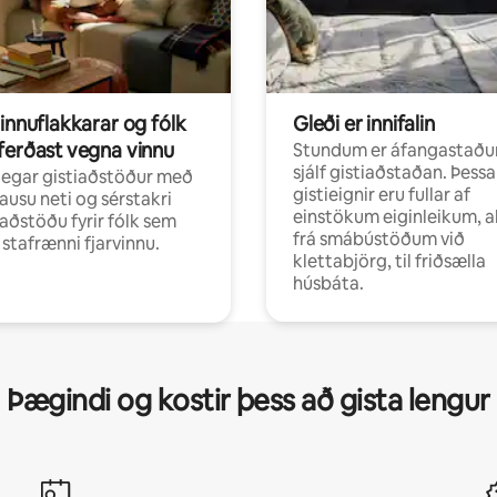
innuflakkarar og fólk
Gleði er innifalin
ferðast vegna vinnu
Stundum er áfangastaðu
sjálf gistiaðstaðan. Þessa
egar gistiaðstöður með
gistieignir eru fullar af
ausu neti og sérstakri
einstökum eiginleikum, al
aðstöðu fyrir fólk sem
frá smábústöðum við
r stafrænni fjarvinnu.
klettabjörg, til friðsælla
húsbáta.
Þægindi og kostir þess að gista lengur