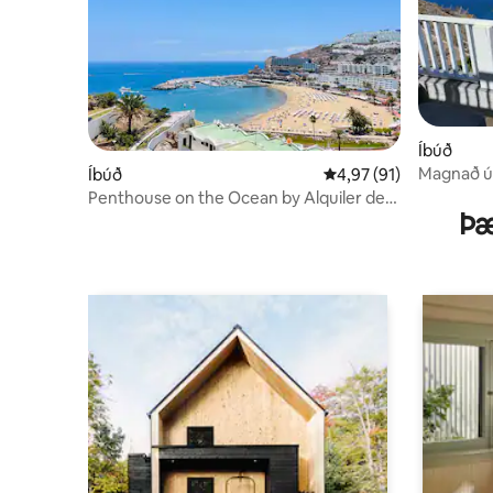
Íbúð
Magnað úts
Íbúð
4,97 af 5 í meðaleinku
4,97 (91)
Penthouse on the Ocean by Alquiler de
Þæ
Sueño