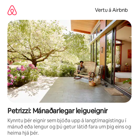
Stökkva
beint
Vertu á Airbnb
að
efni
Petrizzi: Mánaðarlegar leigueignir
Kynntu þér eignir sem bjóða upp á langtímagistingu í
mánuð eða lengur og þú getur látið fara um þig eins og
heima hjá þér.