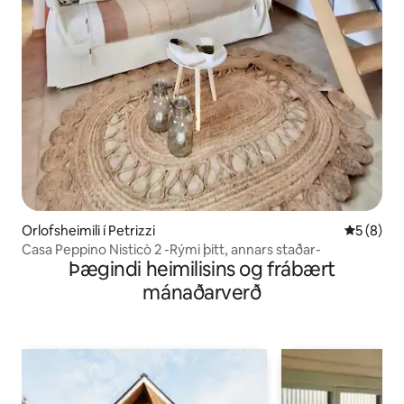
Orlofsheimili í Petrizzi
5 af 5 í 
5 (8)
Casa Peppino Nisticò 2 -Rými þitt, annars staðar-
Þægindi heimilisins og frábært
mánaðarverð