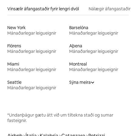
Vinsælir áfangastaðir fyrir lengri dvöl
Nálægir áfangastaðir
New York
Barselóna
Mánaðarlegar leigueignir
Mánaðarlegar leigueignir
Flórens
Aþena
Mánaðarlegar leigueignir
Mánaðarlegar leigueignir
Miami
Montreal
Mánaðarlegar leigueignir
Mánaðarlegar leigueignir
Seattle
Sýna meira
Mánaðarlegar leigueignir
*Undanþágur gætu átt við um tiltekna staði og sumar
fasteignir.
Airbnb
Ítalía
Kalabría
Catanzaro
Petrizzi