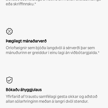
eða skriffinnsku.*
Þægilegt mánaðarverð
Orlofseignir sem bjóða langdvöl á sérverði þar sem
mánuðurinn er greiddur í einu lagi án viðbótargjalda.*
Bókaðu áhyggjulaus
Yfirfarið af traustu samfélagi gesta okkar og aðstoð
allan sólarhringinn meðan á langri dvöl stendur.