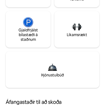
Gjaldfrjálst
bílastæði á
Líkamsrækt
staðnum
Þjónustuíbúð
Áfangastaðir til að skoða