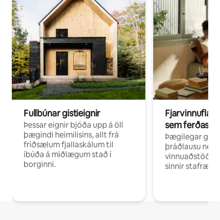
Fullbúnar gistieignir
Fjarvinnuflakk
sem ferðast v
Þessar eignir bjóða upp á öll
þægindi heimilisins, allt frá
Þægilegar gist
friðsælum fjallaskálum til
þráðlausu neti 
íbúða á miðlægum stað í
vinnuaðstöðu fy
borginni.
sinnir stafrænni