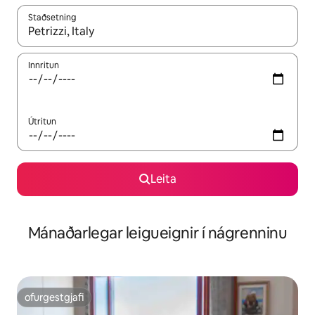
Staðsetning
Þegar niðurstöður liggja fyrir skaltu nota upp og niður örvalyk
Innritun
Útritun
Leita
Mánaðarlegar leigueignir í nágrenninu
ofurgestgjafi
ofurgestgjafi