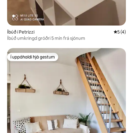
Íbúð í Petrizzi
5 af 5 í 
5 (4)
Íbúð umkringd gróðri 5 mín frá sjónum
Í uppáhaldi hjá gestum
Í uppáhaldi hjá gestum