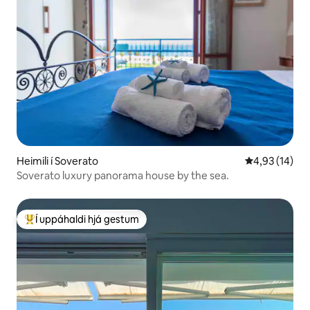
Heimili í Soverato
4,93 af 5 í m
4,93 (14)
Soverato luxury panorama house by the sea.
Í uppáhaldi hjá gestum
Í mestu uppáhaldi hjá gestum