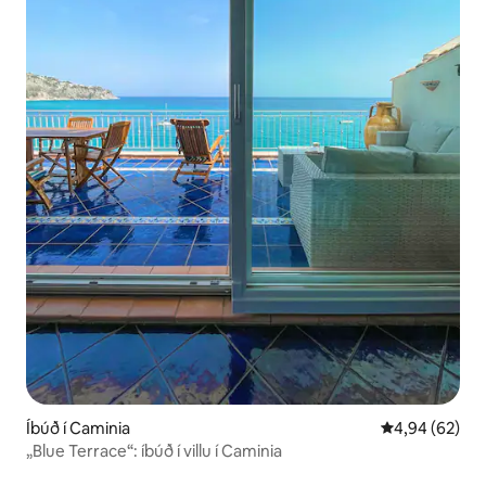
Íbúð í Caminia
4,94 af 5 í m
4,94 (62)
„Blue Terrace“: íbúð í villu í Caminia