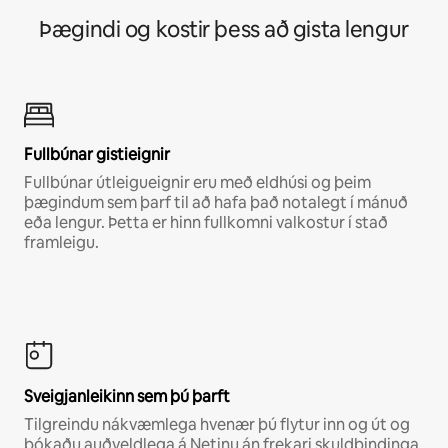
Þægindi og kostir þess að gista lengur
Fullbúnar gistieignir
Fullbúnar útleigueignir eru með eldhúsi og þeim
þægindum sem þarf til að hafa það notalegt í mánuð
eða lengur. Þetta er hinn fullkomni valkostur í stað
framleigu.
Sveigjanleikinn sem þú þarft
Tilgreindu nákvæmlega hvenær þú flytur inn og út og
bókaðu auðveldlega á Netinu án frekari skuldbindinga