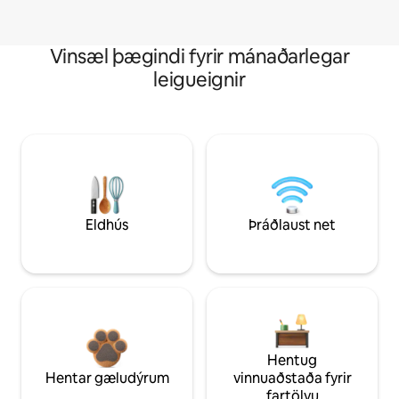
Vinsæl þægindi fyrir mánaðarlegar
leigueignir
Eldhús
Þráðlaust net
Hentug
Hentar gæludýrum
vinnuaðstaða fyrir
fartölvu