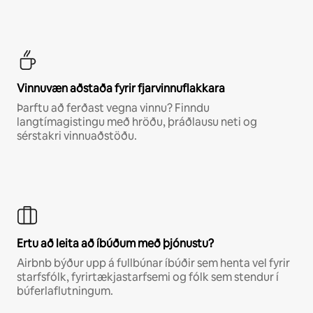
Vinnuvæn aðstaða fyrir fjarvinnuflakkara
Þarftu að ferðast vegna vinnu? Finndu
langtímagistingu með hröðu, þráðlausu neti og
sérstakri vinnuaðstöðu.
Ertu að leita að íbúðum með þjónustu?
Airbnb býður upp á fullbúnar íbúðir sem henta vel fyrir
starfsfólk, fyrirtækjastarfsemi og fólk sem stendur í
búferlaflutningum.