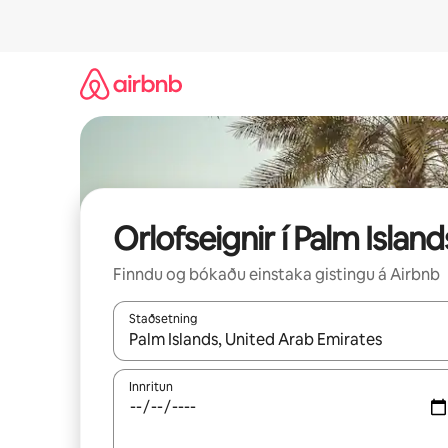
Stökkva
beint
að
efni
Orlofseignir í Palm Island
Finndu og bókaðu einstaka gistingu á Airbnb
Staðsetning
Þegar niðurstöður liggja fyrir skaltu nota upp og
Innritun