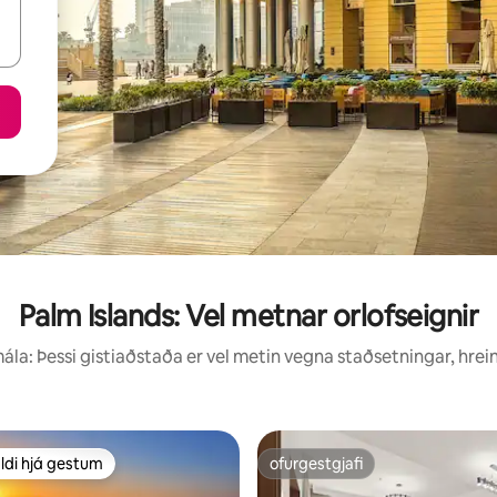
Palm Islands: Vel metnar orlofseignir
la: Þessi gistiaðstaða er vel metin vegna staðsetningar, hrei
ldi hjá gestum
ofurgestgjafi
ldi hjá gestum
ofurgestgjafi