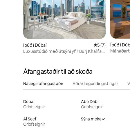
Íbúð í Dúb
Íbúð í Dúbaí
5 af 5 í meðaleink
5 (7)
Mánaðarti
Lúxusstúdíó með útsýni yfir Burj Khalifa
Dubai Mar
og síkið
Áfangastaðir til að skoða
Nálægir áfangastaðir
Aðrar tegundir gistingar
V
Dúbaí
Abú Dabí
Orlofseignir
Orlofseignir
Al Seef
Sýna meira
Orlofseignir