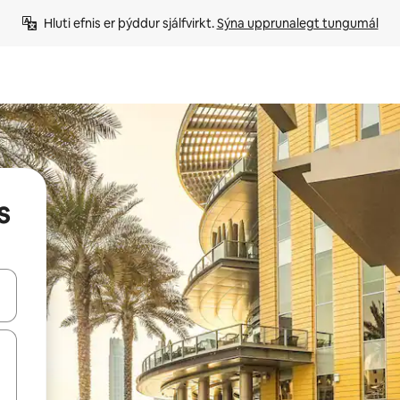
Hluti efnis er þýddur sjálfvirkt. 
Sýna upprunalegt tungumál
s
 niður örvalyklana eða skoða með því að snerta eða strjúka.