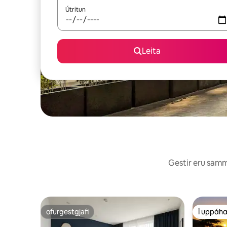
Útritun
Leita
Gestir eru sammá
ofurgestgjafi
Í uppáha
ofurgestgjafi
Í uppáha