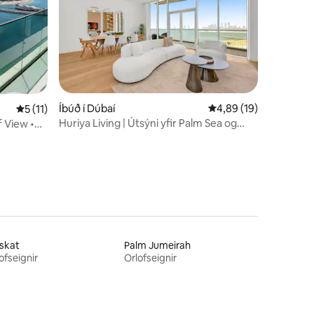
Íbúð í Dúbaí
4,89 af 5 í meðaleink
4,89 (19)
5 af 5 í meðaleinkunn, 11 umsagnir
5 (11)
Huriya Living | Útsýni yfir Palm Sea og
f View •
einkaströnd
skat
Palm Jumeirah
ofseignir
Orlofseignir