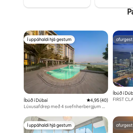
akstursfjarlægð frá miðbænum.
veitingas
áfangastöðum. Matv
P
jarðhæð.
Í uppáhaldi hjá gestum
ofurgest
Í uppáhaldi hjá gestum
ofurgest
Íbúð í Dúb
FIRST CL
Íbúð í Dúbaí
4,95 af 5 í meðaleinku
4,95 (40)
Private P
Lúxusafdrep með 4 svefnherbergjum —
útsýni yfir Eye of Dubai, Bluewaters
Í uppáhaldi hjá gestum
ofurgest
Í uppáhaldi hjá gestum
ofurgest