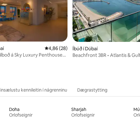
aí
4,86 af 5 í meðaleinkunn, 28 umsagnir
4,86 (28)
unn, 7 umsagnir
Íbúð í Dúbaí
lboð á Sky Luxury Penthouse
Beachfront 3BR • Atlantis & Gul
ina
Sleep 6
insælustu kennileitin í nágrenninu
Dægrastytting
Doha
Sharjah
Mú
Orlofseignir
Orlofseignir
Orl