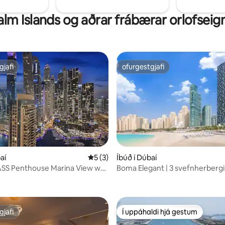
töðum og helstu
í Dúbaí!
öruverslun á
alm Islands og aðrar frábærar orlofseign
gjafi
ofurgestgjafi
gjafi
ofurgestgjafi
aí
5 af 5 í meðaleinkunn, 3 umsagnir
5 (3)
Íbúð í Dúbaí
ASS Penthouse Marina View w/
Boma Elegant | 3 svefnherbergi
nn, 40 umsagnir
ool
Heimilisfang JBR Tower 1
gjafi
Í uppáhaldi hjá gestum
gjafi
Í uppáhaldi hjá gestum