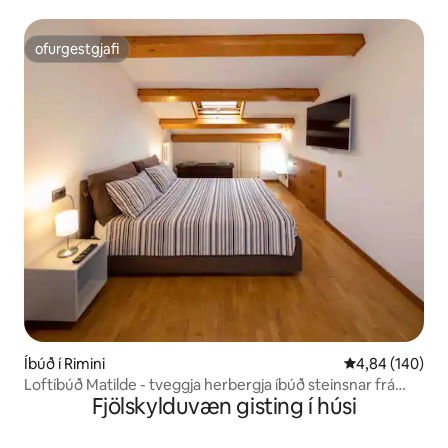
sýningarsvæðinu
ofurgestgjafi
ofurgestgjafi
Íbúð í Rimini
4,84 af 5 í me
4,84 (140)
Loftíbúð Matilde - tveggja herbergja íbúð steinsnar frá
Fjölskylduvæn gisting í húsi
sjónum