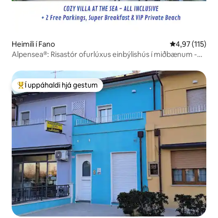
Heimili í Fano
4,97 af 5 í me
4,97 (115)
Alpensea®: Risastór ofurlúxus einbýlishús í miðbænum -
sjór
Í uppáhaldi hjá gestum
Í mestu uppáhaldi hjá gestum