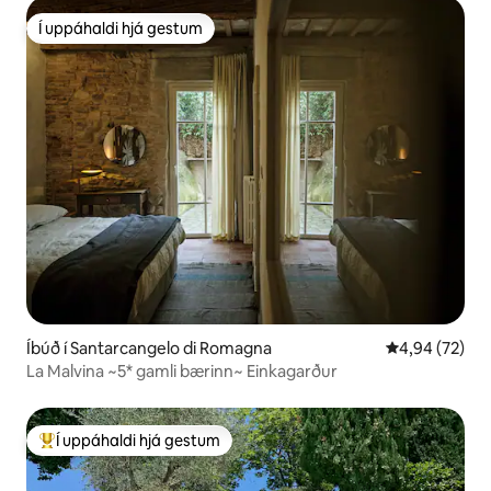
Í uppáhaldi hjá gestum
Í uppáhaldi hjá gestum
Íbúð í Santarcangelo di Romagna
4,94 af 5 í m
4,94 (72)
La Malvina ~5* gamli bærinn~ Einkagarður
Í uppáhaldi hjá gestum
Í mestu uppáhaldi hjá gestum