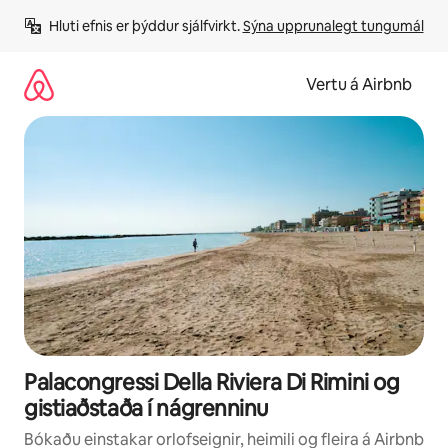
Stökkva
Hluti efnis er þýddur sjálfvirkt. 
Sýna upprunalegt tungumál
beint
að
efni
Vertu á Airbnb
Palacongressi Della Riviera Di Rimini og
gistiaðstaða í nágrenninu
Bókaðu einstakar orlofseignir, heimili og fleira á Airbnb