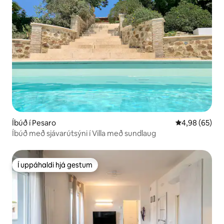
Íbúð í Pesaro
4,98 af 5 í m
4,98 (65)
Íbúð með sjávarútsýni í Villa með sundlaug
Í uppáhaldi hjá gestum
Í uppáhaldi hjá gestum