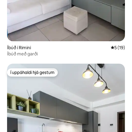
Íbúð í Rimini
5 af 5 í m
5 (19)
Íbúð með garði
Í uppáhaldi hjá gestum
Í uppáhaldi hjá gestum