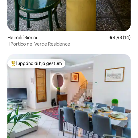
Heimili í Rimini
4,93 af 5 í m
4,93 (14)
Il Portico nel Verde Residence
Í uppáhaldi hjá gestum
Í mestu uppáhaldi hjá gestum