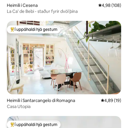
Heimili í Cesena
4,98 af 5 í me
4,98 (108)
La Ca' de Bebi - staður fyrir dvöl þína
Í uppáhaldi hjá gestum
Í mestu uppáhaldi hjá gestum
Heimili í Santarcangelo di Romagna
4,89 af 5 í m
4,89 (19)
Casa Utopia
Í uppáhaldi hjá gestum
Í mestu uppáhaldi hjá gestum