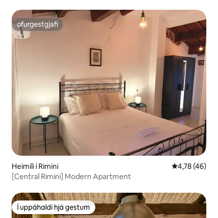
ofurgestgjafi
ofurgestgjafi
Heimili í Rimini
4,78 af 5 í m
4,78 (46)
[Central Rimini] Modern Apartment
Í uppáhaldi hjá gestum
Í uppáhaldi hjá gestum