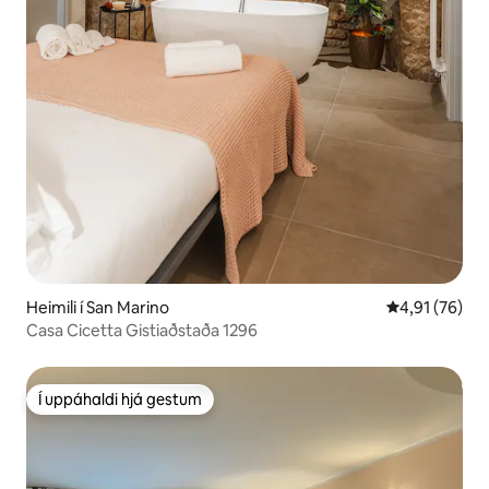
Heimili í San Marino
4,91 af 5 í m
4,91 (76)
Casa Cicetta Gistiaðstaða 1296
Í uppáhaldi hjá gestum
Í uppáhaldi hjá gestum