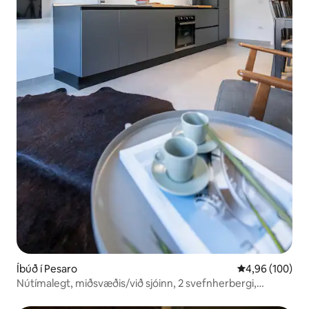
Íbúð í Pesaro
4,96 af 5 í me
4,96 (100)
Nútímalegt, miðsvæðis/við sjóinn, 2 svefnherbergi,
loftræsting