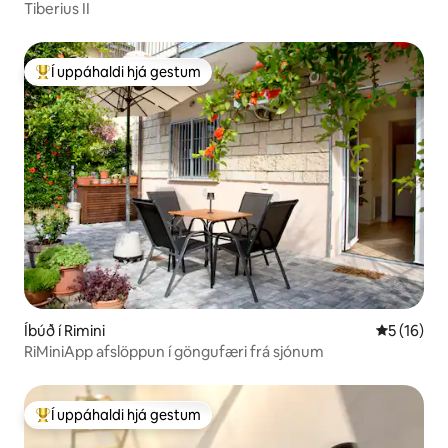
Tiberius II
Í uppáhaldi hjá gestum
Í mestu uppáhaldi hjá gestum
Íbúð í Rimini
5 af 5 í m
5 (16)
RiMiniApp afslöppun í göngufæri frá sjónum
Í uppáhaldi hjá gestum
Í mestu uppáhaldi hjá gestum