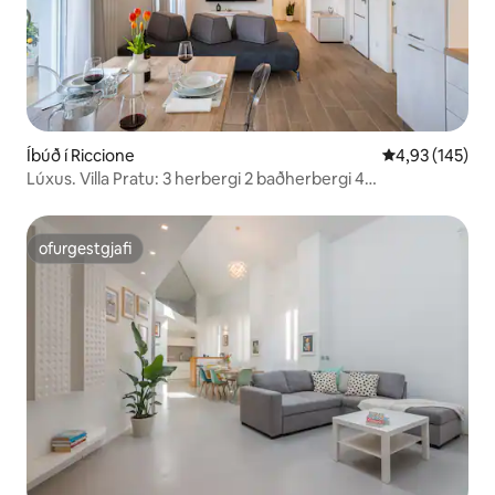
Íbúð í Riccione
4,93 af 5 í me
4,93 (145)
Lúxus. Villa Pratu: 3 herbergi 2 baðherbergi 4
snjallsjónvörp + loftræsting
ofurgestgjafi
ofurgestgjafi