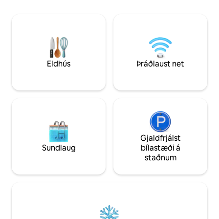
umkringt bestu hótelum Riviera, nálægt
flugvellinum, 3 km
helstu ferðamannastöðum og aðeins
ráðstefnumiðstöðin
skrefum að ströndinni. Bílastæði í garði
Verslunarmiðstöð í
er í boði sem og geymslusvæði á
lágmarksmarkaður 
jarðhæð. Notkun á 2 ókeypis hjólum.
Strætó númer 11 á 1
allra átta.
Eldhús
Þráðlaust net
Gjaldfrjálst
Sundlaug
bílastæði á
staðnum