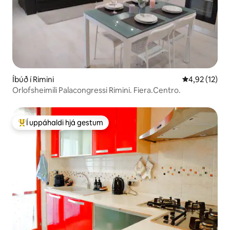
Íbúð í Rimini
4,92 af 5 í m
4,92 (12)
Orlofsheimili Palacongressi Rimini. Fiera.Centro.
Í uppáhaldi hjá gestum
Í mestu uppáhaldi hjá gestum