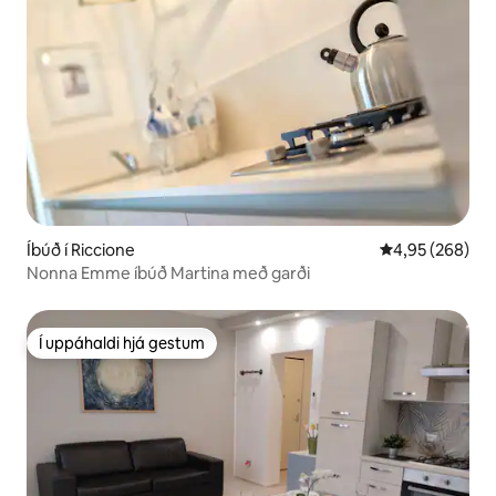
Íbúð í Riccione
4,95 af 5 í me
4,95 (268)
Nonna Emme íbúð Martina með garði
Í uppáhaldi hjá gestum
Í uppáhaldi hjá gestum