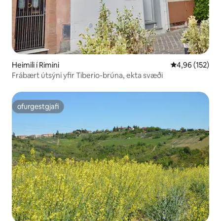
Heimili í Rimini
4,96 af 5 í me
4,96 (152)
Frábært útsýni yfir Tiberio-brúna, ekta svæði
ofurgestgjafi
ofurgestgjafi