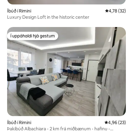
Íbúð í Rimini
4,78 af 5 í m
4,78 (32)
Luxury Design Loft in the historic center
Í uppáhaldi hjá gestum
Í uppáhaldi hjá gestum
Íbúð í Rimini
4,96 af 5 í m
4,96 (23)
Þakíbúð Albachiara - 2 km frá miðbænum - hafinu -