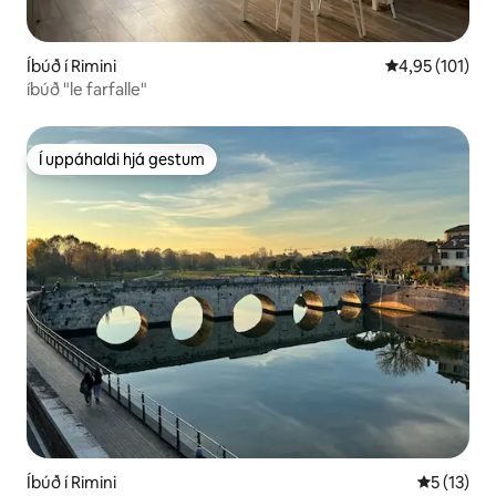
Íbúð í Rimini
4,95 af 5 í me
4,95 (101)
íbúð "le farfalle"
Í uppáhaldi hjá gestum
Í uppáhaldi hjá gestum
Íbúð í Rimini
5 af 5 í m
5 (13)