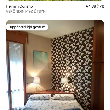
Heimili í Coriano
4,88 af 5 í me
4,88 (171)
VERÖNDIN MEÐ ÚTSÝNI
Í uppáhaldi hjá gestum
Í uppáhaldi hjá gestum