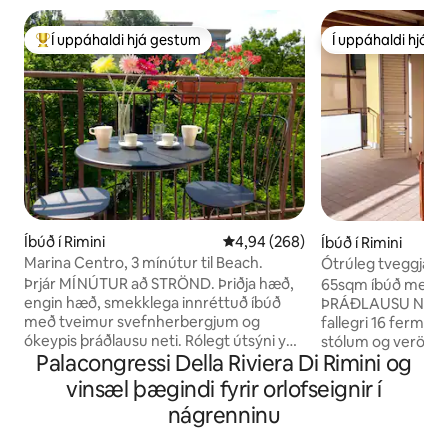
Í uppáhaldi hjá gestum
Í uppáhaldi hjá 
Í mestu uppáhaldi hjá gestum
Í uppáhaldi hjá 
Íbúð í Rimini
4,94 af 5 í meðaleinkunn, 268 u
4,94 (268)
Íbúð í Rimini
Marina Centro, 3 mínútur til Beach.
Ótrúleg tveggja h
Veranda í Rimini M
Þrjár MÍNÚTUR að STRÖND. Þriðja hæð,
65sqm íbúð með h
engin hæð, smekklega innréttuð íbúð
ÞRÁÐLAUSU NETI, f
með tveimur svefnherbergjum og
fallegri 16 fermet
ókeypis þráðlausu neti. Rólegt útsýni yfir
stólum og verönd ti
Palacongressi Della Riviera Di Rimini og
garðinn á efstu hæðinni er tilvalið fyrir
örbylgjuofni, baðh
fjölskyldur með börn, pör,
sturtu, loftræstin
vinsæl þægindi fyrir orlofseignir í
vinnuferðamenn eða alla sem vilja næði.
einkabílastæði ge
nágrenninu
Þetta glæsilega Central Marina-svæði er
er. Borðasæti, un
staðsett í besta hluta Rimini og er
sjónum, 2 km frá 