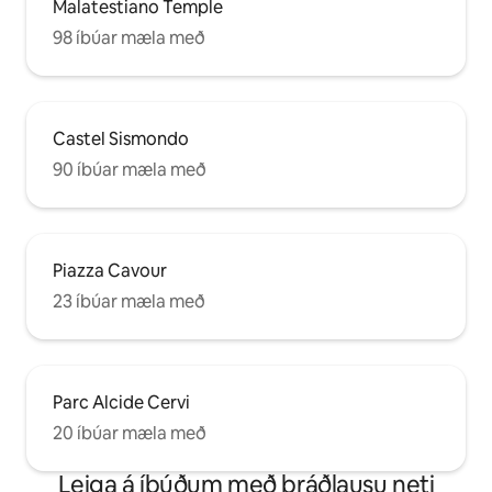
Malatestiano Temple
98 íbúar mæla með
Castel Sismondo
90 íbúar mæla með
Piazza Cavour
23 íbúar mæla með
Parc Alcide Cervi
20 íbúar mæla með
Leiga á íbúðum með þráðlausu neti