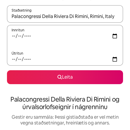
Staðsetning
Þegar niðurstöður liggja fyrir skaltu nota upp og niður örvalyk
Innritun
Útritun
Leita
Palacongressi Della Riviera Di Rimini og
úrvalsorlofseignir í nágrenninu
Gestir eru sammála: Þessi gistiaðstaða er vel metin
vegna staðsetningar, hreinlætis og annars.