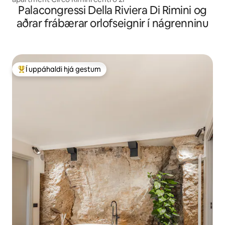
Palacongressi Della Riviera Di Rimini og
aðrar frábærar orlofseignir í nágrenninu
Í uppáhaldi hjá gestum
Í mestu uppáhaldi hjá gestum