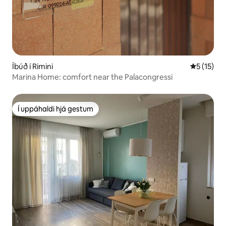
Íbúð í Rimini
5 af 5 í m
5 (15)
Marina Home: comfort near the Palacongressi
Í uppáhaldi hjá gestum
Í uppáhaldi hjá gestum