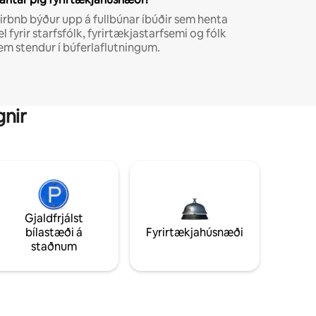
irbnb býður upp á fullbúnar íbúðir sem henta
el fyrir starfsfólk, fyrirtækjastarfsemi og fólk
em stendur í búferlaflutningum.
gnir
Gjaldfrjálst
bílastæði á
Fyrirtækjahúsnæði
staðnum