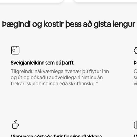
Þægindi og kostir þess að gista lengur
Sveigjanleikinn sem þú þarft
Þ
Tilgreindu nákvæmlega hvenær þú flytur inn
O
og út og bókaðu auðveldlega á Netinu án
s
frekari skuldbindinga eða skriffinnsku.*
v
Vinnuvæn aðstaða fyrir fjarvinnuflakkara
V