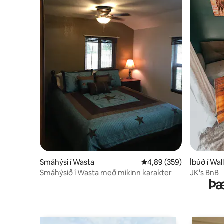
Smáhýsi í Wasta
4,89 af 5 í meðaleinkun
4,89 (359)
Íbúð í Wall
Smáhýsið í Wasta með mikinn karakter
JK's BnB
Þæ