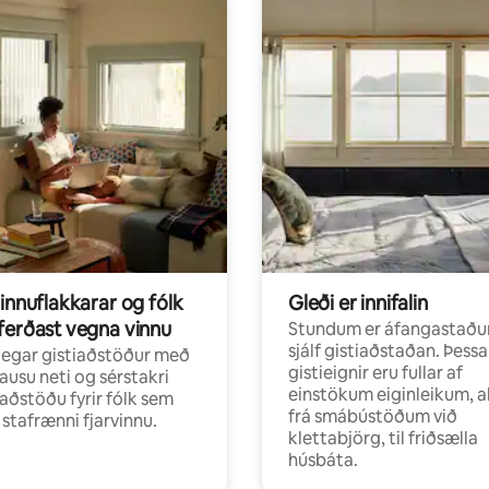
innuflakkarar og fólk
Gleði er innifalin
ferðast vegna vinnu
Stundum er áfangastaðu
sjálf gistiaðstaðan. Þessa
egar gistiaðstöður með
gistieignir eru fullar af
ausu neti og sérstakri
einstökum eiginleikum, al
aðstöðu fyrir fólk sem
frá smábústöðum við
r stafrænni fjarvinnu.
klettabjörg, til friðsælla
húsbáta.