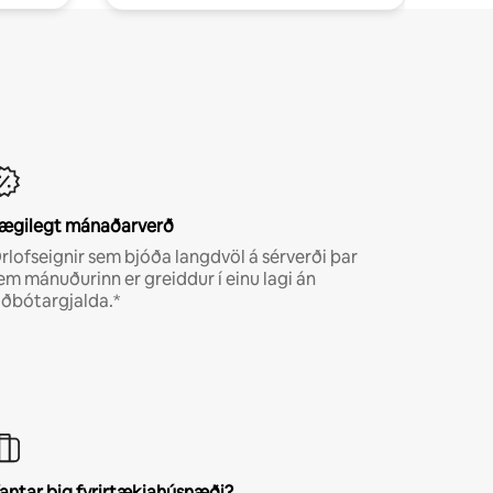
ægilegt mánaðarverð
rlofseignir sem bjóða langdvöl á sérverði þar
em mánuðurinn er greiddur í einu lagi án
iðbótargjalda.*
antar þig fyrirtækjahúsnæði?