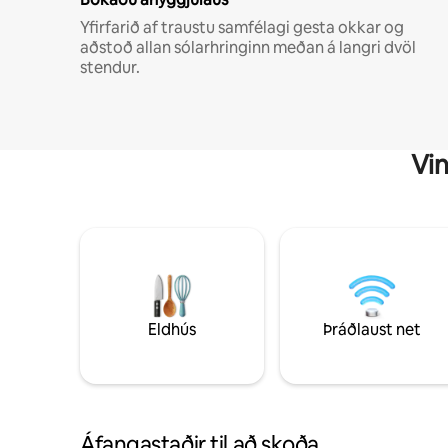
Yfirfarið af traustu samfélagi gesta okkar og
aðstoð allan sólarhringinn meðan á langri dvöl
stendur.
Vin
Eldhús
Þráðlaust net
Áfangastaðir til að skoða