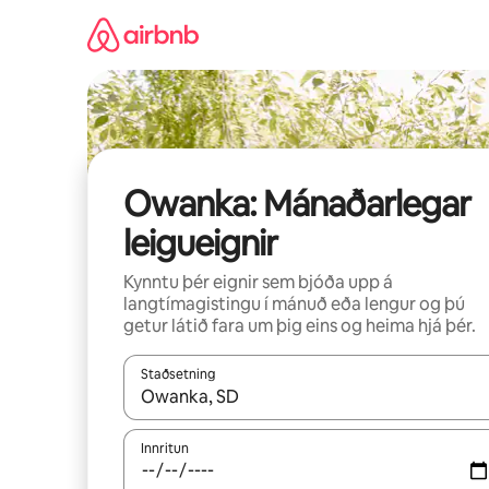
Stökkva
beint
að
efni
Owanka: Mánaðarlegar
leigueignir
Kynntu þér eignir sem bjóða upp á
langtímagistingu í mánuð eða lengur og þú
getur látið fara um þig eins og heima hjá þér.
Staðsetning
Þegar niðurstöður liggja fyrir skaltu nota upp og
Innritun