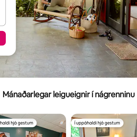
Mánaðarlegar leigueignir í nágrenninu
haldi hjá gestum
Í uppáhaldi hjá gestum
uppáhaldi hjá gestum
Í uppáhaldi hjá gestum