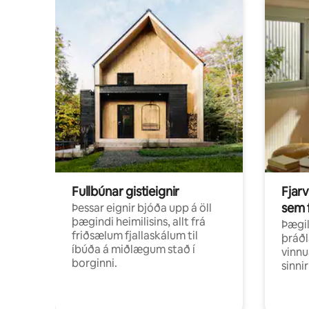
Fullbúnar gistieignir
Fjarv
sem 
Þessar eignir bjóða upp á öll
þægindi heimilisins, allt frá
Þægil
friðsælum fjallaskálum til
þráðl
íbúða á miðlægum stað í
vinnu
borginni.
sinni