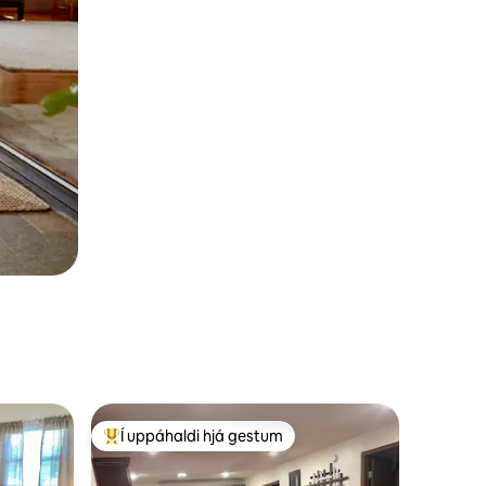
Í uppáhaldi hjá gestum
Í mestu uppáhaldi hjá gestum