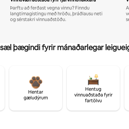
Þarftu að ferðast vegna vinnu? Finndu
A
langtímagistingu með hröðu, þráðlausu neti
v
og sérstakri vinnuaðstöðu.
s
sæl þægindi fyrir mánaðarlegar leiguei
Hentug
Hentar
vinnuaðstaða fyrir
gæludýrum
fartölvu