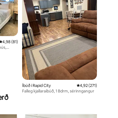
4,98 af 5 í meðaleinkunn, 81 umsagnir
4,98 (81)
hús,
Íbúð í Rapid City
4,92 af 5 í meðaleinku
4,92 (271)
Falleg kjallaraíbúð, 1 Bdrm, sérinngangur
erð