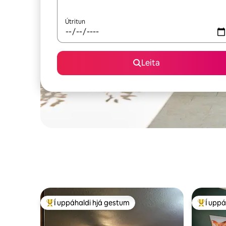
Útritun
Leita
Í uppáhaldi hjá gestum
Í uppá
Í mestu uppáhaldi hjá gestum
Í mestu 