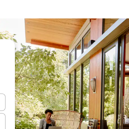
 niður örvalyklana eða skoða með því að snerta eða strjúka.