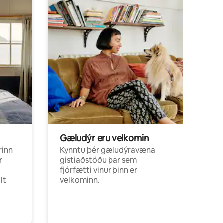
Gæludýr eru velkomin
rinn
Kynntu þér gæludýravæna
r
gistiaðstöðu þar sem
fjórfætti vinur þinn er
lt
velkominn.