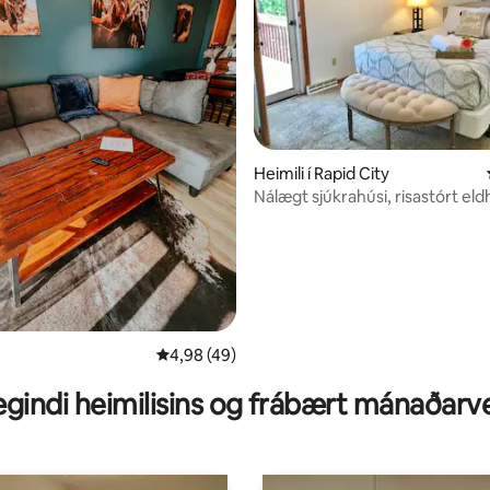
Heimili í Rapid City
Nálægt sjúkrahúsi, risastórt eld
bílskúr, hratt þráðlaust net
n, 359 umsagnir
4,98 af 5 í meðaleinkunn, 49 umsagnir
4,98 (49)
gindi heimilisins og frábært mánaðarv