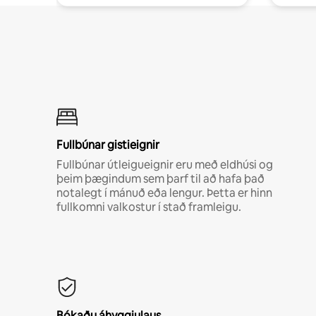
Fullbúnar gistieignir
Fullbúnar útleigueignir eru með eldhúsi og
þeim þægindum sem þarf til að hafa það
notalegt í mánuð eða lengur. Þetta er hinn
fullkomni valkostur í stað framleigu.
Bókaðu áhyggjulaus