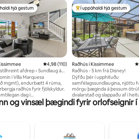
haldi hjá gestum
Í uppáhaldi hjá gestum
uppáhaldi hjá gestum
Í mestu uppáhaldi hjá gestum
n, 181 umsagnir
Kissimmee
4,98 af 5 í meðaleinkunn, 110 umsagnir
4,98 (110)
Raðhús í Kissimmee
4
stílhreint afdrep • Sundlaug á
Raðhús - 5 km frá Disney!
ð • Nálægt Disney
omin í Villa Marquesa
Dýfðu þér í upphituðu
ið mgmt), endurbætt 4 rúma,
samfélagssundlaugina, njóttu h
bergja raðhús fyrir fjölskyldur.
mörgu þæginda á þessum ótrú
mmtilegan dag í
dvalarstað og slappaðu af í heit
n og vinsæl þægindi fyrir orlofseignir 
gsgörðunum getur þú komið
til einkanota í þessari orlofsei
eint og þægilegt rými þar sem
Bluetooth og næturljósum þeg
 slakað á. Horfðu á kvikmynd,
bókar þessa spennandi dvöl í K
ltíð eða slappaðu af við
Ertu að fara út? Safnaðu saman 
na á dvalarstaðnum (ekkert
og vinum og upplifðu töfra Dis
og 4 börn
Harry Potter ferðir í Universal S
 yfir stöðuvatn frá lanai.
Sea World o.s.frv. Á minna en míl