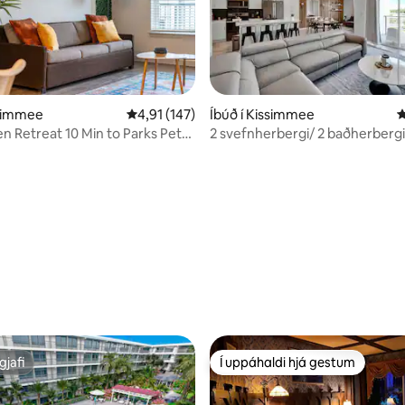
n, 335 umsagnir
ssimmee
4,91 af 5 í meðaleinkunn, 147 umsagnir
4,91 (147)
Íbúð í Kissimmee
4
n Retreat 10 Min to Parks Pets
2 svefnherbergi/ 2 baðherbergi
Lake (3191-405 Pc)
gjafi
Í uppáhaldi hjá gestum
gjafi
Í uppáhaldi hjá gestum