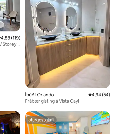
,88 af 5 í meðaleinkunn, 119 umsagnir
4,88 (119)
/ Storey
Íbúð í Orlando
4,94 af 5 í meðaleink
4,94 (54)
Frábær gisting á Vista Cay!
ofurgestgjafi
ofurgestgjafi