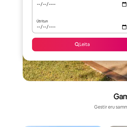
Útritun
Leita
Gaml
Gestir eru sammá