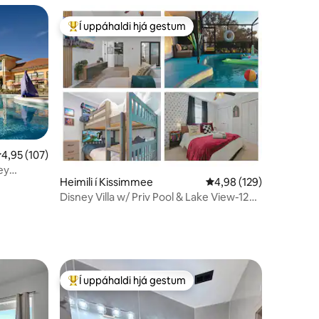
Í uppáhaldi hjá gestum
Í mestu uppáhaldi hjá gestum
,95 af 5 í meðaleinkunn, 107 umsagnir
4,95 (107)
ey
Heimili í Kissimmee
4,98 af 5 í meðaleinku
4,98 (129)
Disney Villa w/ Priv Pool & Lake View-12
Mi parks!
Í uppáhaldi hjá gestum
Í mestu uppáhaldi hjá gestum