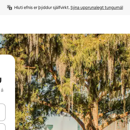
Hluti efnis er þýddur sjálfvirkt. 
Sýna upprunalegt tungumál
u
 á
 niður örvalyklana eða skoða með því að snerta eða strjúka.