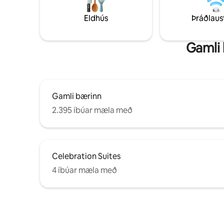
tennisvöllur, veitingastaður, bar,
Aðeins 3 m
þægindaverslun og öryggi allan
Universal
Eldhús
Þráðlaus
SÓLARHRINGINN með hliðum. Í
Inniheldu
göngufæri frá gamla bænum og
Ne
skemmtilegum stað, veitingastöðum og
Gamli 
verslunum.
Gamli bærinn
2.395 íbúar mæla með
Celebration Suites
4 íbúar mæla með