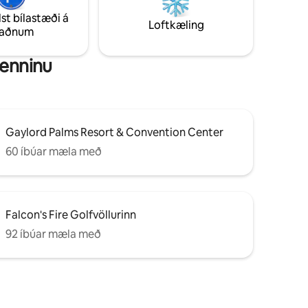
 farið í
veitingastöðum, verslunum,
lst bílastæði á
ftur í 3-
Loftkæling
Skemmtistað og fleiru.
taðnum
ofuna í
renninu
Gaylord Palms Resort & Convention Center
60 íbúar mæla með
Falcon's Fire Golfvöllurinn
92 íbúar mæla með