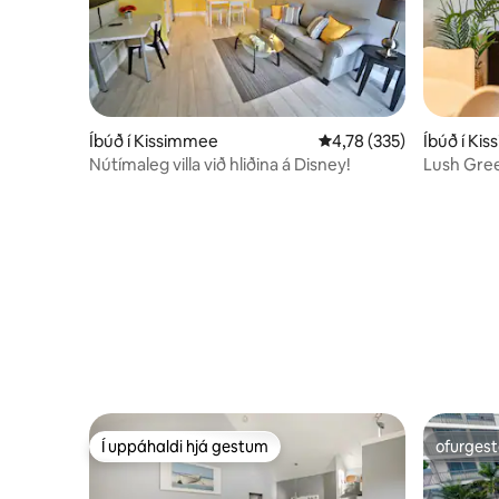
Íbúð í Kissimmee
4,78 af 5 í meðaleinkun
4,78 (335)
Íbúð í Ki
Nútímaleg villa við hliðina á Disney!
Lush Gree
Allowed
Í uppáhaldi hjá gestum
ofurgest
Í uppáhaldi hjá gestum
ofurgest