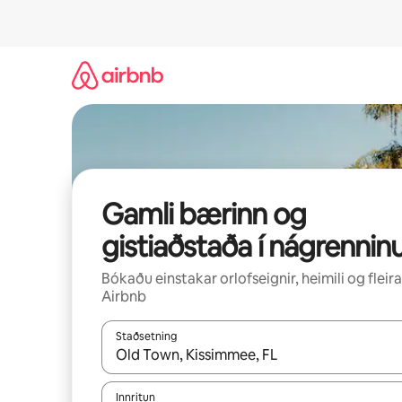
Stökkva
beint
að
efni
Gamli bærinn og
gistiaðstaða í nágrennin
Bókaðu einstakar orlofseignir, heimili og fleira
Airbnb
Staðsetning
Þegar niðurstöður liggja fyrir skaltu nota upp og
Innritun