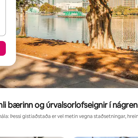
i bærinn og úrvalsorlofseignir í nágre
la: Þessi gistiaðstaða er vel metin vegna staðsetningar, hrei