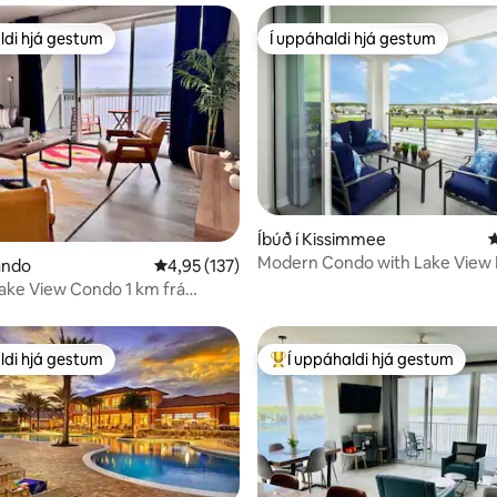
ldi hjá gestum
Í uppáhaldi hjá gestum
ldi hjá gestum
Í uppáhaldi hjá gestum
n, 232 umsagnir
Íbúð í Kissimmee
4
Modern Condo with Lake View
lando
4,95 af 5 í meðaleinkunn, 137 umsagnir
4,95 (137)
Disney 3151
ake View Condo 1 km frá
ldi hjá gestum
Í uppáhaldi hjá gestum
ldi hjá gestum
Í mestu uppáhaldi hjá gestum