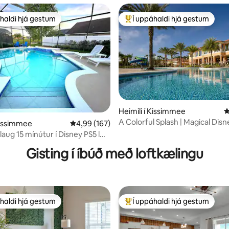
haldi hjá gestum
Í uppáhaldi hjá gestum
uppáhaldi hjá gestum
Í mestu uppáhaldi hjá gestum
n, 206 umsagnir
Heimili í Kissimmee
4
A Colorful Splash | Magical Disn
 Kissimmee
4,99 af 5 í meðaleinkunn, 167 umsagnir
4,99 (167)
Lakeside Resort
aug 15 mínútur í Disney PS5 l
Gisting í íbúð með loftkælingu
haldi hjá gestum
Í uppáhaldi hjá gestum
uppáhaldi hjá gestum
Í mestu uppáhaldi hjá gestum