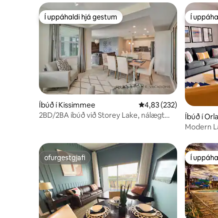
Í uppáhaldi hjá gestum
Í uppáha
Í uppáhaldi hjá gestum
Í uppáha
Íbúð í Kissimmee
4,83 af 5 í meðaleinkun
4,83 (232)
2BD/2BA íbúð við Storey Lake, nálægt
Íbúð í Or
Disney #70
Modern L
Disney
ofurgestgjafi
Í uppáha
ofurgestgjafi
Í uppáha