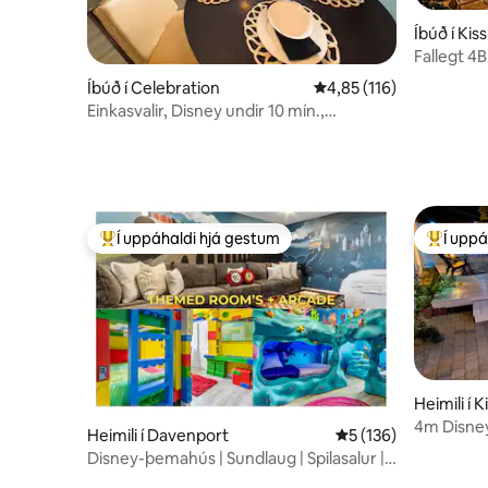
Íbúð í Ki
Fallegt 4B
Sundlaug/
Íbúð í Celebration
4,85 af 5 í meðaleinkun
4,85 (116)
Einkasvalir, Disney undir 10 mín.,
Roku+Cable
Í uppáhaldi hjá gestum
Í uppá
Í mestu uppáhaldi hjá gestum
Í mestu 
Heimili í
4m Disney,
Heimili í Davenport
5 af 5 í meðaleinkun
5 (136)
heilsulind•
Disney-þemahús | Sundlaug | Spilasalur |
Dvalarstaður ºoº