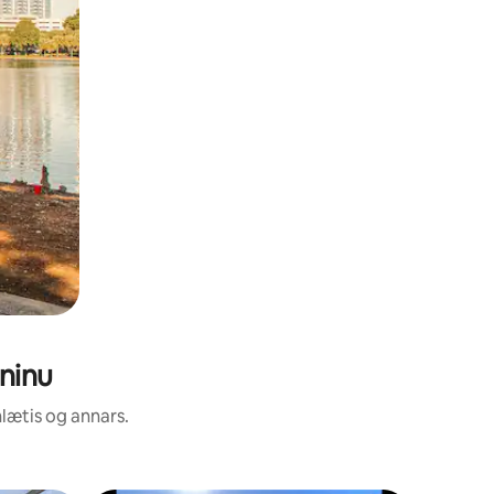
nninu
nlætis og annars.