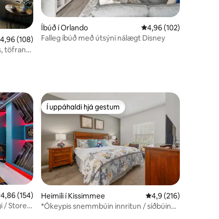
Íbúð í Orlando
4,96 af 5 í meðaleinku
4,96 (102)
Falleg íbúð með útsýni nálægt Disney
,96 af 5 í meðaleinkunn, 108 umsagnir
4,96 (108)
, töfrandi
Í uppáhaldi hjá gestum
Í uppáhaldi hjá gestum
,86 af 5 í meðaleinkunn, 154 umsagnir
4,86 (154)
Heimili í Kissimmee
4,9 af 5 í meðaleinku
4,9 (216)
i / Storey
*Ókeypis snemmbúin innritun / síðbúin
útritun*