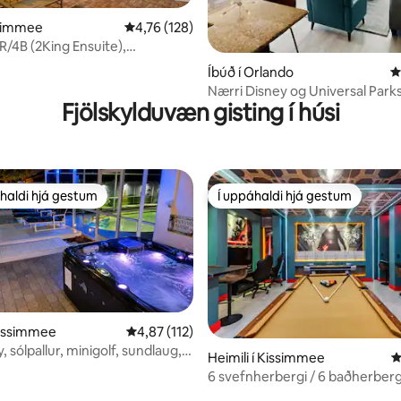
ssimmee
4,76 af 5 í meðaleinkunn, 128 umsagnir
4,76 (128)
R/4B (2King Ensuite),
Slides/wifi
n, 116 umsagnir
Íbúð í Orlando
4
Nærri Disney og Universal Parks
Fjölskylduvæn gisting í húsi
útsýni yfir vatnið
haldi hjá gestum
Í uppáhaldi hjá gestum
uppáhaldi hjá gestum
Í uppáhaldi hjá gestum
 Kissimmee
4,87 af 5 í meðaleinkunn, 112 umsagnir
4,87 (112)
 sólpallur, minigolf, sundlaug,
n, 136 umsagnir
Heimili í Kissimmee
4
 Leikir
6 svefnherbergi / 6 baðherberg
Lake (2851 Bd)