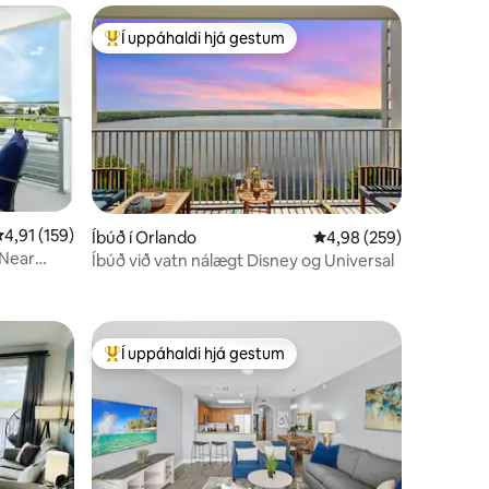
Í uppáhaldi hjá gestum
Í mestu uppáhaldi hjá gestum
,91 af 5 í meðaleinkunn, 159 umsagnir
4,91 (159)
Íbúð í Orlando
4,98 af 5 í meðaleinku
4,98 (259)
 Near
Íbúð við vatn nálægt Disney og Universal
Í uppáhaldi hjá gestum
Í mestu uppáhaldi hjá gestum