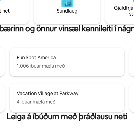
ílur til Disney, 20 mínútur til
gamla bæjarins þar sem þú getur
Gjaldfrjá
, skref frá gamla bænum.
ríður, verslað og borðað! Farðu a
t net
Sundlaug
s
r þráðlaust net, Disney+ og
bd, 2,5-bths raðhúsið og setust
tflix. Fjölskylduafdrepið þitt hefst hér!!
sólríku lanai og NJÓTTU!
bærinn og önnur vinsæl kennileiti í nág
Fun Spot America
1.006 íbúar mæla með
Vacation Village at Parkway
4 íbúar mæla með
Leiga á íbúðum með þráðlausu neti