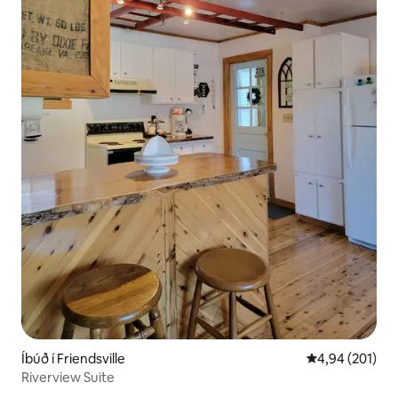
Íbúð í Friendsville
4,94 af 5 í me
4,94 (201)
Riverview Suite