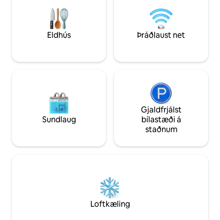
með queen-size-rú
House Restaurant. Aðeins fyrir fullorðna
allar nauðsynjar til
og engin dýr. Þetta er ofnæmisvaldandi
þínar. Borðspil og 
heimili.
Grillleiga 25 Bandar
Eldhús
Þráðlaust net
Gjaldfrjálst
Sundlaug
bílastæði á
staðnum
Loftkæling