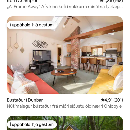
Kofi í Champion
4,86 af 5 í me
4,86 (168)
„A-Frame Away“ Afvikinn kofi í nokkurra mínútna fjarlægð
frá 7Springs
Í uppáhaldi hjá gestum
Í uppáhaldi hjá gestum
Bústaður í Dunbar
4,91 af 5 í me
4,91 (201)
Nútímalegur bústaður frá miðri síðustu öld nærri Ohiopyle
Í uppáhaldi hjá gestum
Í uppáhaldi hjá gestum