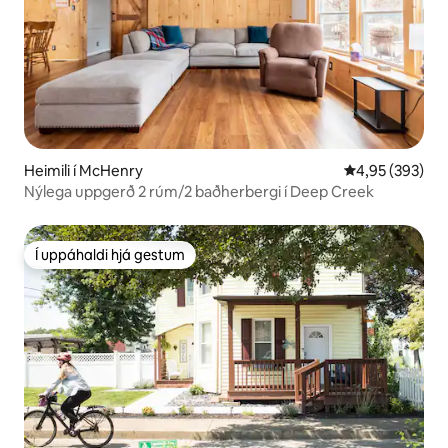
Heimili í McHenry
4,95 af 5 í me
4,95 (393)
Nýlega uppgerð 2 rúm/2 baðherbergi í Deep Creek
Í uppáhaldi hjá gestum
Í uppáhaldi hjá gestum