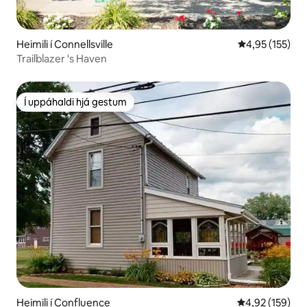
Heimili í Connellsville
4,95 af 5 í me
4,95 (155)
Trailblazer 's Haven
Í uppáhaldi hjá gestum
Í uppáhaldi hjá gestum
Heimili í Confluence
4,92 af 5 í me
4,92 (159)