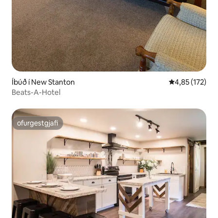
Íbúð í New Stanton
4,85 af 5 í me
4,85 (172)
Beats-A-Hotel
ofurgestgjafi
ofurgestgjafi