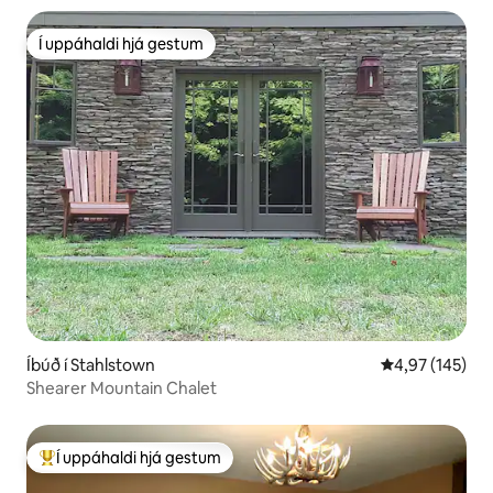
Í uppáhaldi hjá gestum
Í uppáhaldi hjá gestum
Íbúð í Stahlstown
4,97 af 5 í me
4,97 (145)
Shearer Mountain Chalet
Í uppáhaldi hjá gestum
Í mestu uppáhaldi hjá gestum