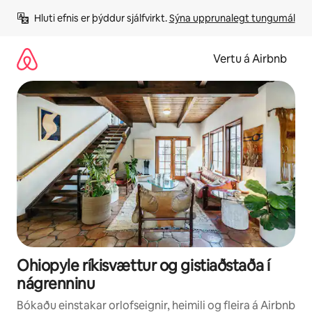
Stökkva
Hluti efnis er þýddur sjálfvirkt. 
Sýna upprunalegt tungumál
beint
að
efni
Vertu á Airbnb
Ohiopyle ríkisvættur og gistiaðstaða í
nágrenninu
Bókaðu einstakar orlofseignir, heimili og fleira á Airbnb