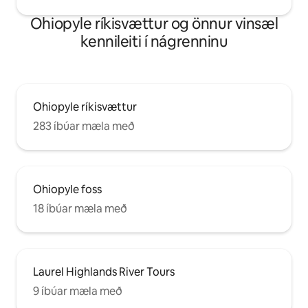
Ohiopyle ríkisvættur og önnur vinsæl
kennileiti í nágrenninu
Ohiopyle ríkisvættur
283 íbúar mæla með
Ohiopyle foss
18 íbúar mæla með
Laurel Highlands River Tours
9 íbúar mæla með