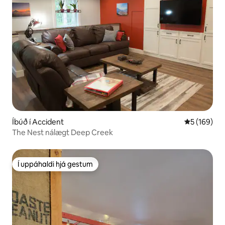
Íbúð í Accident
5 af 5 í me
5 (169)
The Nest nálægt Deep Creek
Í uppáhaldi hjá gestum
Í uppáhaldi hjá gestum