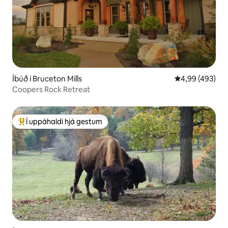
Íbúð í Bruceton Mills
4,99 af 5 í me
4,99 (493)
Coopers Rock Retreat
Í uppáhaldi hjá gestum
Í mestu uppáhaldi hjá gestum