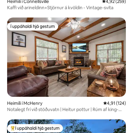
Heimili í Connellsville
4,92 af 5 í me
4,92 (259)
Kaffi við arineldinn+Stjörnur á kvöldin - Vintage-svíta
Í uppáhaldi hjá gestum
Í uppáhaldi hjá gestum
Heimili í McHenry
4,91 af 5 í me
4,91 (124)
Notalegt frí við stöðuvatn | Heitur pottur | Rúm af king-
stærð + arinn
Í uppáhaldi hjá gestum
Í mestu uppáhaldi hjá gestum