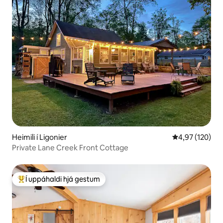
Heimili í Ligonier
4,97 af 5 í me
4,97 (120)
Private Lane Creek Front Cottage
Í uppáhaldi hjá gestum
Í mestu uppáhaldi hjá gestum