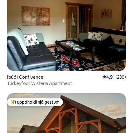
Íbúð í Confluence
4,91 af 5 í me
4,91 (230)
Turkeyfoot Wisteria Apartment
Í uppáhaldi hjá gestum
Í mestu uppáhaldi hjá gestum