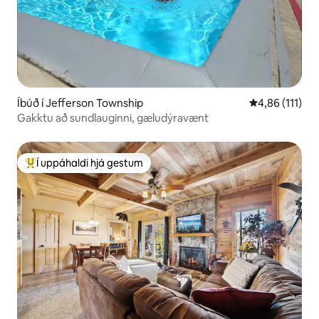
Íbúð í Jefferson Township
4,86 af 5 í me
4,86 (111)
Gakktu að sundlauginni, gæludýravænt
Í uppáhaldi hjá gestum
Í mestu uppáhaldi hjá gestum