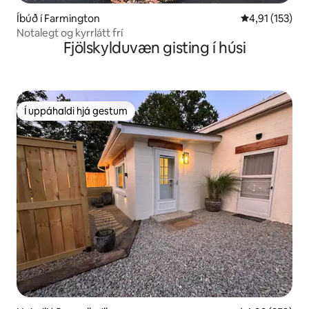
Íbúð í Farmington
4,91 af 5 í me
4,91 (153)
Notalegt og kyrrlátt frí
Fjölskylduvæn gisting í húsi
Í uppáhaldi hjá gestum
Í uppáhaldi hjá gestum