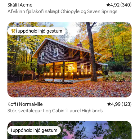
Skáli í Acme
4,92 af 5 í me
4,92 (340)
Afvikinn fjallakofi nálægt Ohiopyle og Seven Springs
Í uppáhaldi hjá gestum
Í mestu uppáhaldi hjá gestum
Kofi í Normalville
4,99 af 5 í me
4,99 (123)
Stór, sveitalegur Log Cabin í Laurel Highlands
Í uppáhaldi hjá gestum
Í uppáhaldi hjá gestum