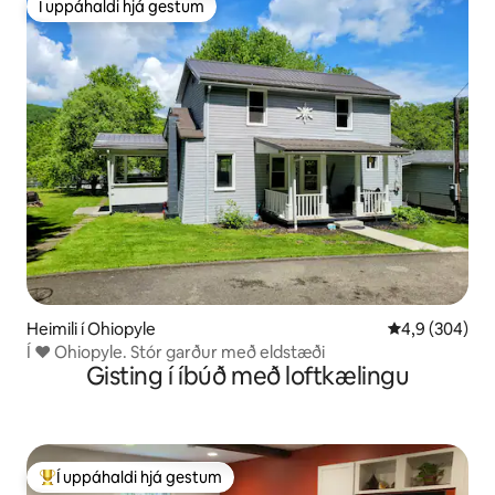
Í uppáhaldi hjá gestum
Í uppáhaldi hjá gestum
Heimili í Ohiopyle
4,9 af 5 í me
4,9 (304)
Í ❤ Ohiopyle. Stór garður með eldstæði
Gisting í íbúð með loftkælingu
Í uppáhaldi hjá gestum
Í mestu uppáhaldi hjá gestum