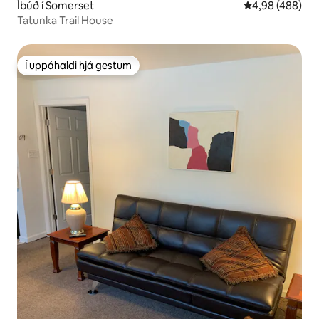
Íbúð í Somerset
4,98 af 5 í me
4,98 (488)
Tatunka Trail House
Í uppáhaldi hjá gestum
Í uppáhaldi hjá gestum