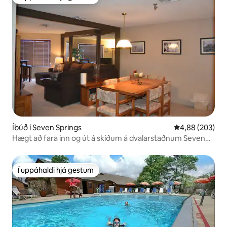
Í uppáhaldi hjá gestum
Íbúð í Seven Springs
4,88 af 5 í me
4,88 (203)
Hægt að fara inn og út á skíðum á dvalarstaðnum Seven
Springs
Í uppáhaldi hjá gestum
Í uppáhaldi hjá gestum