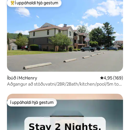
Í uppáhaldi hjá gestum
Í mestu uppáhaldi hjá gestum
Íbúð í McHenry
4,95 af 5 í me
4,95 (169)
Aðgangur að stöðuvatni/2BR/2Bath/kitchen/pool/5m to
Wisp
Í uppáhaldi hjá gestum
Í uppáhaldi hjá gestum