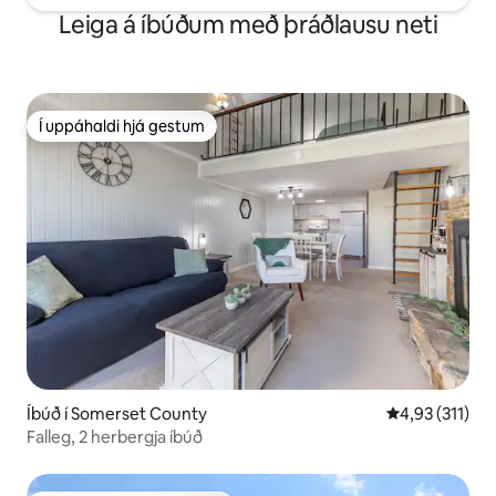
Leiga á íbúðum með þráðlausu neti
Í uppáhaldi hjá gestum
Í uppáhaldi hjá gestum
Íbúð í Somerset County
4,93 af 5 í me
4,93 (311)
Falleg, 2 herbergja íbúð