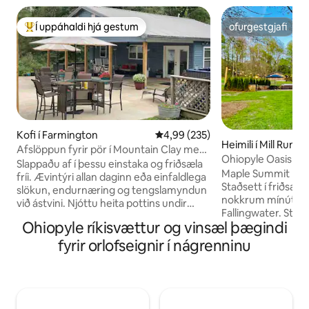
Í uppáhaldi hjá gestum
ofurgestgjafi
Í mestu uppáhaldi hjá gestum
ofurgestgjafi
Kofi í Farmington
4,99 af 5 í meðaleinkunn, 235 u
4,99 (235)
Heimili í Mill Run
Afslöppun fyrir pör í Mountain Clay með
Ohiop
heitum potti
Slappaðu af í þessu einstaka og friðsæla
Maple Summit Inn e
fríi. Ævintýri allan daginn eða einfaldlega
Staðsett í friðsælu
slökun, endurnæring og tengslamyndun
nokkrum mínútum 
við ástvini. Njóttu heita pottins undir
Fallingwater. Stór
stjörnubjörtu fjallshimni. Sérsníddu
Ohiopyle ríkisvættur og vinsæl þægindi
með verönd að fra
dvölina með ýmsum viðbótum. Þægileg
Rúmgott en það lítu
staðsetning nálægt öllu því besta sem
fyrir orlofseignir í nágrenninu
Njótið heita pottsi
svæðið hefur upp á að bjóða! 213 metrar
eldstæðisins og gri
(700 fet) til Timber Rock, 9,6 km (6 mílur)
Master a queen & 
til Ohiopyle, 14,1 km (8,8 mílur) til
room a bunk bed th
Fallingwater, 0,3 km (0,2 mílur) til
beds. Stofa með s
Braddock’s og 0,5 km (0,3 mílur) til Stone