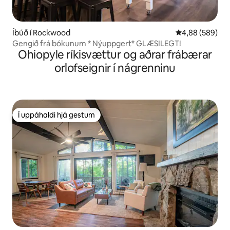
Íbúð í Rockwood
4,88 af 5 í með
4,88 (589)
Gengið frá bókunum * Nýuppgert* GLÆSILEGT!
Ohiopyle ríkisvættur og aðrar frábærar
orlofseignir í nágrenninu
Í uppáhaldi hjá gestum
Í uppáhaldi hjá gestum