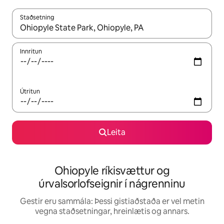
Staðsetning
Þegar niðurstöður liggja fyrir skaltu nota upp og niður örvalyk
Innritun
Útritun
Leita
Ohiopyle ríkisvættur og
úrvalsorlofseignir í nágrenninu
Gestir eru sammála: Þessi gistiaðstaða er vel metin
vegna staðsetningar, hreinlætis og annars.