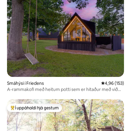
Smáhýsi í Friedens
4,96 af 5 í me
4,96 (153)
A-rammakofi með heitum potti sem er hitaður með við
#12
Í uppáhaldi hjá gestum
Í mestu uppáhaldi hjá gestum