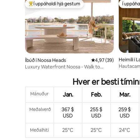
Í uppáhaldi hjá gestum
Í uppáha
Í mestu uppáhaldi hjá gestum
Í uppáha
Heimili í
Íbúð í Noosa Heads
4,97 af 5 í meðaleinku
4,97 (39)
Hautacam 
Luxury Waterfront Noosa - Walk to
Hastings
Hver er besti tími
Mánuður
Jan.
Feb.
Mar.
367 $
255 $
259 $
Meðalverð
USD
USD
USD
25°C
25°C
24°C
Meðalhiti