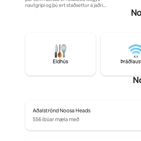
nautgripi og þú ert staðsettur á jaðri
No
hálendisins Sunshine Coast með útsýni
yfir hafið frá Mt Coolum til norðurhluta
Caloundra. Njóttu rúmgóðrar hvíldar
með 360 gráðu útsýni í arkitektúrlega
hönnuðu eign sem er hönnuð til að nýta
sér sjávargoluna allt árið um kring og þar
sem næturnar eru alltaf svalar í þessari
hæð. Gistináttaverð inniheldur tvö
fullorðin (svefnpláss fyrir fjóra) og eldivið
Eldhús
Þráðlaus
fyrir hverja nótt. Gæludýragjald er
aðgreint fyrir ítarlegri hreinlætisþrif.
No
Aðalströnd Noosa Heads
556 íbúar mæla með