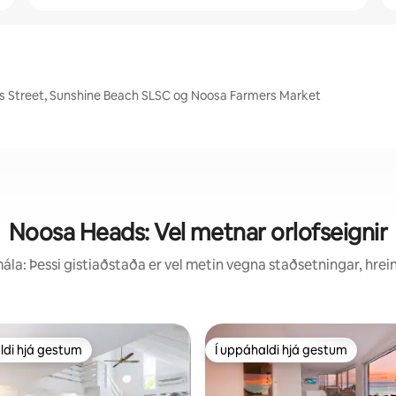
gs Street, Sunshine Beach SLSC og Noosa Farmers Market
Noosa Heads: Vel metnar orlofseignir
la: Þessi gistiaðstaða er vel metin vegna staðsetningar, hrei
ldi hjá gestum
Í uppáhaldi hjá gestum
ldi hjá gestum
Í uppáhaldi hjá gestum