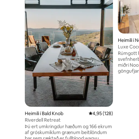
Heimili í
Luxe Cocu
stórri lau
Rúmgott 
svefnherb
miðri Noosa. Aðeins þriggj
göngufjar
sem finna 
matvöruve
auðveld g
Street og Main 
heimili er
svæðinu. 
stórum sj
Heimili í Bald Knob
4,95 af 5 í meðaleinkun
4,95 (128)
í dvalarst
Riverdell Retreat
fjarlægð. Öll rúmföt og strandhandklæði
Þú ert umkringdur hæðum og 166 ekrum
eru til st
af gróskumiklum grænum beitilöndum
fjölskylduf
þar sem ræktað er fullblood wagyu