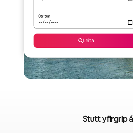
Útritun
Leita
Stutt yfirgrip