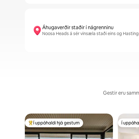
Áhugaverðir staðir í nágrenninu
Noosa Heads á sér vinsæla staði eins og Hastin
Gestir eru sammá
Í uppáhaldi hjá gestum
Í uppáha
Í mestu uppáhaldi hjá gestum
Í uppáha