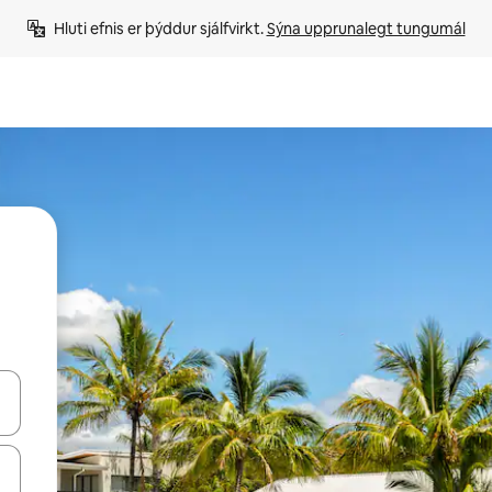
Hluti efnis er þýddur sjálfvirkt. 
Sýna upprunalegt tungumál
 niður örvalyklana eða skoða með því að snerta eða strjúka.