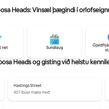
osa Heads: Vinsæl þægindi í orlofseig
Gjaldfrjá
t net
Sundlaug
s
osa Heads og gisting við helstu kennile
Hastings Street
407 íbúar mæla með