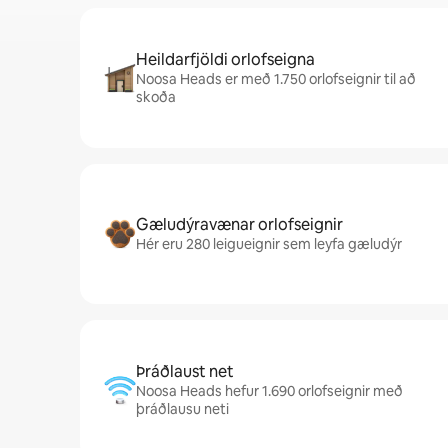
Heildarfjöldi orlofseigna
Noosa Heads er með 1.750 orlofseignir til að
skoða
Gæludýravænar orlofseignir
Hér eru 280 leigueignir sem leyfa gæludýr
Þráðlaust net
Noosa Heads hefur 1.690 orlofseignir með
þráðlausu neti