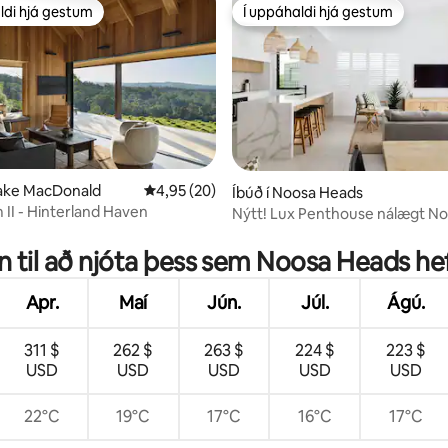
ldi hjá gestum
Í uppáhaldi hjá gestum
ldi hjá gestum
Í uppáhaldi hjá gestum
 Lake MacDonald
4,95 af 5 í meðaleinkunn, 20 umsagnir
4,95 (20)
nn, 39 umsagnir
Íbúð í Noosa Heads
II - Hinterland Haven
Nýtt! Lux Penthouse nálægt N
Springs Golf & Spa!
nn til að njóta þess sem Noosa Heads he
Apr.
Maí
Jún.
Júl.
Ágú.
311 $
262 $
263 $
224 $
223 $
USD
USD
USD
USD
USD
22°C
19°C
17°C
16°C
17°C