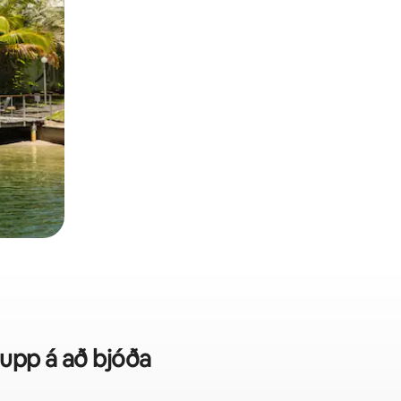
 upp á að bjóða