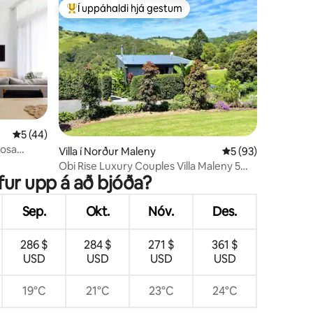
Í uppáhaldi hjá gestum
Í mestu uppáhaldi hjá gestum
5 af 5 í meðaleinkunn, 44 umsagnir
5 (44)
oosa
Villa í Norður Maleny
5 af 5 í meðaleink
5 (93)
Obi Rise Luxury Couples Villa Maleny 5
fur upp á að bjóða?
mín. í bæinn
Sep.
Okt.
Nóv.
Des.
286 $
284 $
271 $
361 $
USD
USD
USD
USD
19°C
21°C
23°C
24°C