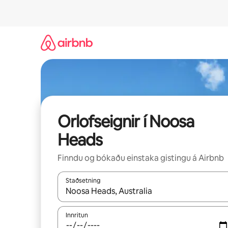
Stökkva
beint
að
efni
Orlofseignir í Noosa
Heads
Finndu og bókaðu einstaka gistingu á Airbnb
Staðsetning
Þegar niðurstöður liggja fyrir skaltu nota upp og
Innritun