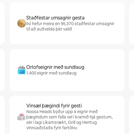
Staðfestar umsagnir gesta
Þú hefur meira en 95.370 staðfestar umsagnir
til að auðvelda þér valið
Orlofseignir með sundlaug
1.400 eignir með sundlaug
Vinsæl þægindi fyrir gesti
Noosa Heads býður upp á eignir með
þægindum sem falla vel í kramið hjá gestum,
sér í lagi Líkamsrækt, Grill og Hentug
vinnuaðstaða fyrir fartölvu