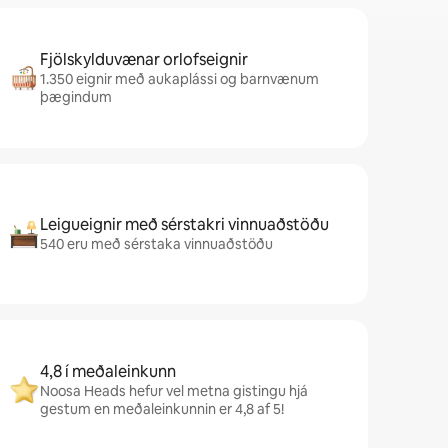
Fjölskylduvænar orlofseignir
1.350 eignir með aukaplássi og barnvænum
þægindum
Leigueignir með sérstakri vinnuaðstöðu
540 eru með sérstaka vinnuaðstöðu
4,8 í meðaleinkunn
Noosa Heads hefur vel metna gistingu hjá
gestum en meðaleinkunnin er 4,8 af 5!