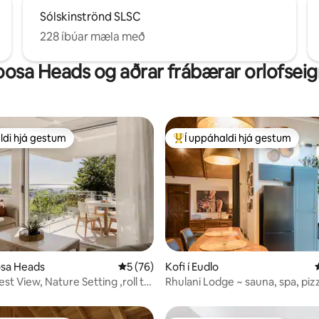
Sólskinströnd SLSC
228 íbúar mæla með
osa Heads og aðrar frábærar orlofseig
ldi hjá gestum
Í uppáhaldi hjá gestum
ldi hjá gestum
Í mestu uppáhaldi hjá gestum
unn, 5 umsagnir
osa Heads
5 af 5 í meðaleinkunn, 76 umsagnir
5 (76)
Kofi í Eudlo
st View, Nature Setting ,roll to
Rhulani Lodge ~ sauna, spa, piz
arinn