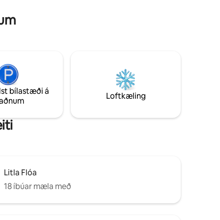
num
lst bílastæði á
Loftkæling
taðnum
iti
Litla Flóa
18 íbúar mæla með