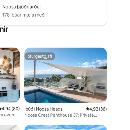
Noosa þjóðgarður
178 íbúar mæla með
nir
ofurgestgjafi
ofurgestgjafi
4,94 af 5 í meðaleinkunn, 80 umsagnir
4,94 (80)
Íbúð í Noosa Heads
4,92 af 5 í meðaleink
4,92 (36)
za oven,
Noosa Crest Penthouse 37: Private
Rooftop Pool