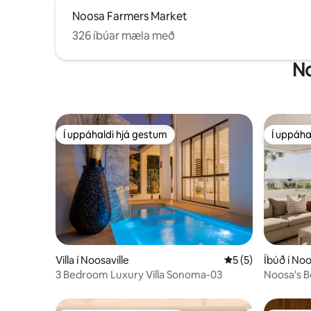
Noosa Farmers Market
326 íbúar mæla með
No
Í uppáhaldi hjá gestum
Í uppáha
Í uppáhaldi hjá gestum
Í uppáha
Villa í Noosaville
5 af 5 í meðaleink
5 (5)
Íbúð í No
3 Bedroom Luxury Villa Sonoma-03
Noosa's Be
Beach