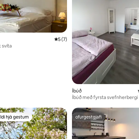
nn, 21 umsagnir
5 af 5 í meðaleinkunn, 7 umsagnir
5 (7)
 svíta
Íbúð
Íbúð með fyrsta svefnherbergi
ldi hjá gestum
ofurgestgjafi
ldi hjá gestum
ofurgestgjafi