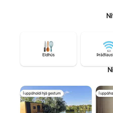
Ni
Eldhús
Þráðlaus
N
Í uppáhaldi hjá gestum
Í uppáha
Í uppáhaldi hjá gestum
Í uppáha