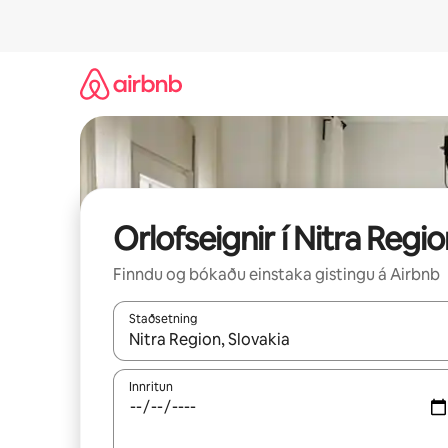
Stökkva
beint
að
efni
Orlofseignir í Nitra Regi
Finndu og bókaðu einstaka gistingu á Airbnb
Staðsetning
Þegar niðurstöður liggja fyrir skaltu nota upp og
Innritun