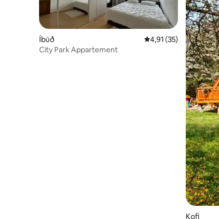
Íbúð
4,91 af 5 í meðaleinku
4,91 (35)
City Park Appartement
Kofi