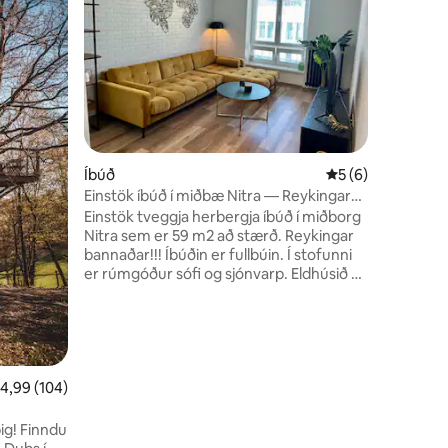
Íbúðin er
fullkomna
útbúa eig
þægilegri
er rúmgóð
göngusvæð
þar sem g
morgunka
kvöldstem
Íbúð
5 af 5 í meðalein
5 (6)
veröndinn
veitir ful
Einstök íbúð í miðbæ Nitra — Reykingar
skoðunar
bannaðar
Einstök tveggja herbergja íbúð í miðborg
Nitra sem er 59 m2 að stærð. Reykingar
bannaðar!!! Íbúðin er fullbúin. Í stofunni
er rúmgóður sófi og sjónvarp. Eldhúsið er
fullbúið öllum heimilistækjum: innbyggðri
uppþvottavél... Baðherbergið er með
múrsteinssturtu og þvottavél. Það er
einnig fataþurrkari á ganginum. Frábær
staðsetning í miðborginni, tryggir
göngufæri við verslunarmiðstöðvar,
,99 af 5 í meðaleinkunn, 104 umsagnir
4,99 (104)
markað, veitingastaði, rútustöð og
lestarstöð.
nndu