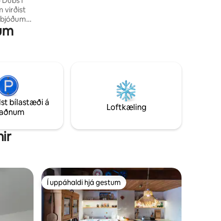
 Dubs í
ð bjóðum
num
d og tengja
u
ullkominni
r eikar eru
englegra
 eikartré
lst bílastæði á
Loftkæling
taðnum
ir
Í uppáhaldi hjá gestum
Í uppáhaldi hjá gestum