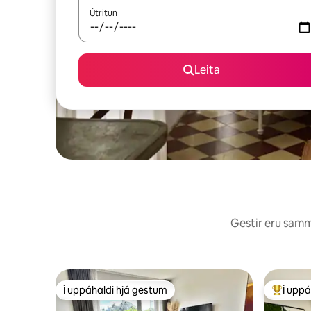
Útritun
Leita
Gestir eru sammá
Í uppáhaldi hjá gestum
Í uppá
Í uppáhaldi hjá gestum
Í mestu 