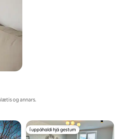
nlætis og annars.
Íbúð
Í uppáhaldi hjá gestum
Í uppáh
Í uppáhaldi hjá gestum
Í uppáh
Þakíbúð 