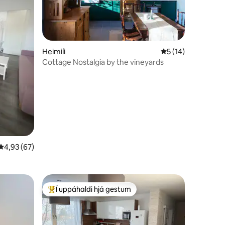
Heimili
5 af 5 í meðaleink
5 (14)
Cottage Nostalgia by the vineyards
4,93 af 5 í meðaleinkunn, 67 umsagnir
4,93 (67)
Í uppáhaldi hjá gestum
Í mestu uppáhaldi hjá gestum