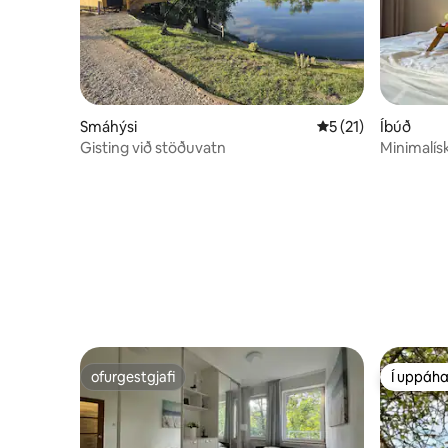
Smáhýsi
5 af 5 í meðaleinku
5 (21)
Íbúð
Gisting við stöðuvatn
Minimalísk
ofurgestgjafi
Í uppáha
ofurgestgjafi
Í uppáha