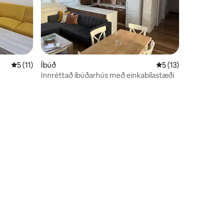
5 af 5 í meðaleinkunn, 11 umsagnir
5 (11)
Íbúð
5 af 5 í meðaleink
5 (13)
Innréttað íbúðarhús með einkabílastæði