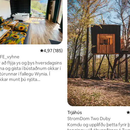
nn, 15 umsagnir
4,97 af 5 í meðaleinkunn, 185 umsagnir
4,97 (185)
 FE_vyhne
r að flýja ys og þys hversdagsins
ma og gista í bústaðnum okkar í
okkar munt þú njóta
gs útsýnis yfir Štiavnica
 kring, steinhafið,rómantískar
veröndinni fyrir tvo eða slakaðu
rinu okkar. Á sumrin er hægt að
r skógarstígum, anda að sér
ti og finna lykt af náttúrunni. Á
Trjáhús
4
etur þú hitað upp við arininn og
StromDom Two Duby
ppáhaldsmyndina þína á Netflix.
Komdu og upplifðu þetta fyrir þig! Fi