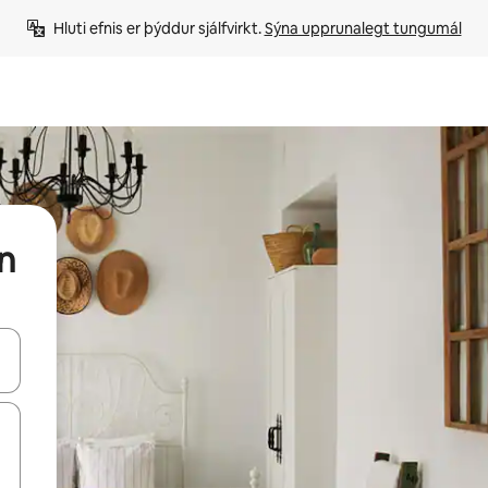
Hluti efnis er þýddur sjálfvirkt. 
Sýna upprunalegt tungumál
on
 niður örvalyklana eða skoða með því að snerta eða strjúka.