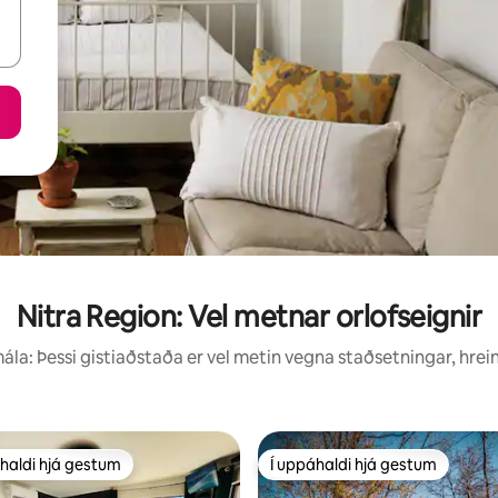
Nitra Region: Vel metnar orlofseignir
la: Þessi gistiaðstaða er vel metin vegna staðsetningar, hrei
haldi hjá gestum
Í uppáhaldi hjá gestum
uppáhaldi hjá gestum
Í uppáhaldi hjá gestum