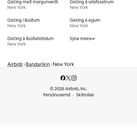
Gisting með morgunverði
Gisting á orlofssetrum
New York
New York
Gisting í íbúðum
Gisting á eyjum
New York
New York
Gisting á íbúðahótelum
Sýna meira
New York
Airbnb
Bandaríkin
New York
© 2026 Airbnb, Inc.
Persónuvernd
Skilmálar