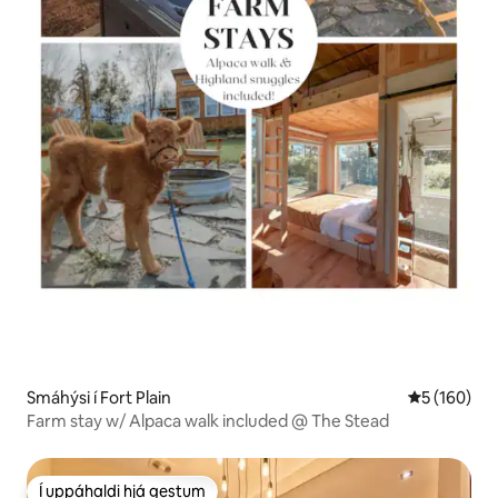
Smáhýsi í Fort Plain
5 af 5 í me
5 (160)
Farm stay w/ Alpaca walk included @ The Stead
Í uppáhaldi hjá gestum