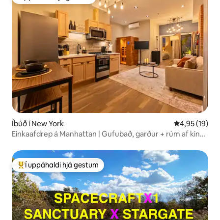
Í uppáhaldi hjá gestum
Íbúð í New York
4,95 af 5 í m
4,95 (19)
Einkaafdrep á Manhattan | Gufubað, garður + rúm af king-
stærð
Í uppáhaldi hjá gestum
Í mestu uppáhaldi hjá gestum