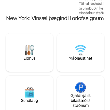
eldsamkomur. #LakeViewCottage_GWL
Töfratréshúsi. Þet
Leyfisnúmer fyrir skammtímaútleigu í
grunnbúðir fyrir n
Warwick-bæ #P25-0245
einstakur staður ti
New York: Vinsæl þægindi í orlofseignum
góðri bók. Tilvalinn
skóginum en ekki 
máltíðir í nálægu e
fjarlægð, óupphita
opinn kamínueld. 
baðherbergi/sturta
fjarlægð. Við útv
matreiðslubúnað o
skipuleggja ferðina
Eldhús
Þráðlaust net
margra kílómetra 
fallegir staðir sem
Gjaldfrjálst
Sundlaug
bílastæði á
staðnum