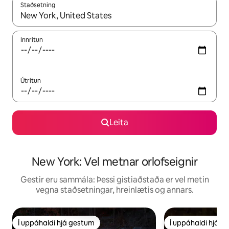
Staðsetning
Þegar niðurstöður liggja fyrir skaltu nota upp og niður örvalyk
Innritun
Útritun
Leita
New York: Vel metnar orlofseignir
Gestir eru sammála: Þessi gistiaðstaða er vel metin
vegna staðsetningar, hreinlætis og annars.
Í uppáhaldi hjá gestum
Í uppáhaldi hjá 
Í uppáhaldi hjá gestum
Í uppáhaldi hjá 