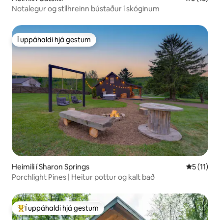
Notalegur og stílhreinn bústaður í skóginum
Í uppáhaldi hjá gestum
Í uppáhaldi hjá gestum
Heimili í Sharon Springs
5 af 5 í m
5 (11)
Porchlight Pines | Heitur pottur og kalt bað
Í uppáhaldi hjá gestum
Í mestu uppáhaldi hjá gestum