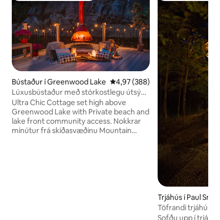
Bústaður í Greenwood Lake
4,97 af 5 í meðaleinkunn, 388 u
4,97 (388)
Lúxusbústaður með stórkostlegu útsýni
yfir vatnið
Ultra Chic Cottage set high above
Greenwood Lake with Private beach and
lake front community access. Nokkrar
mínútur frá skíðasvæðinu Mountain
Creek, heilsulind og vatnagarður, Mt.
Skíði og rörrennsluferðir í Peter,
mjólkurbúðir, bruggstöðvar og vínekrur í
Warwick og eplalestur. 1 svefnherbergi, 1
baðherbergi,
leik-/skrifstofu-/sameignarherbergi. Stór
afgirtur pallur með nútímalegum arni frá
Trjáhús í Paul Smit
miðri síðustu öld gerir þér kleift að borða
Töfrandi trjáhús
fallega, slaka á og koma saman við
Sofðu upp í trjánu