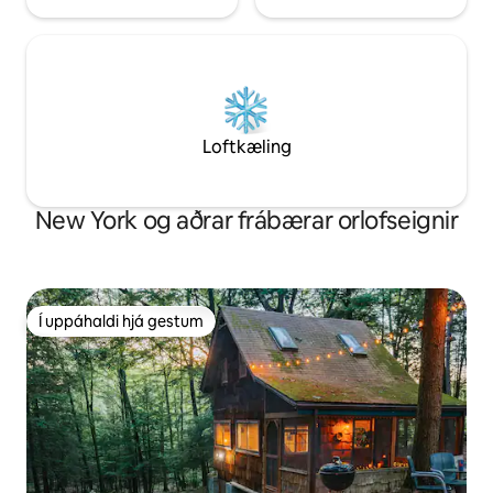
Loftkæling
New York og aðrar frábærar orlofseignir
Í uppáhaldi hjá gestum
Í uppáhaldi hjá gestum