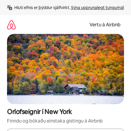
Stökkva
Hluti efnis er þýddur sjálfvirkt. 
Sýna upprunalegt tungumál
beint
að
efni
Vertu á Airbnb
Orlofseignir í New York
Finndu og bókaðu einstaka gistingu á Airbnb