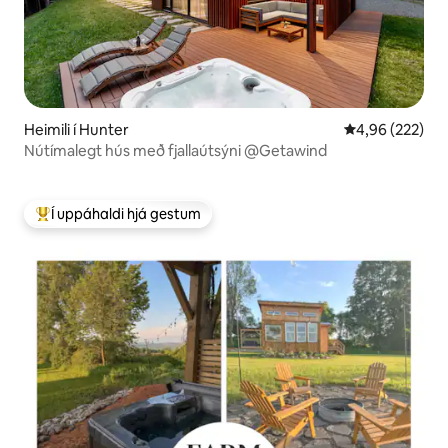
Heimili í Hunter
4,96 af 5 í me
4,96 (222)
Nútímalegt hús með fjallaútsýni @Getawind
Í uppáhaldi hjá gestum
Í mestu uppáhaldi hjá gestum