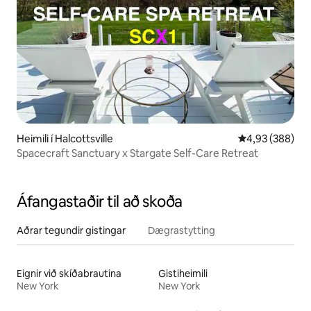
Heimili í Halcottsville
4,93 af 5 í me
4,93 (388)
Spacecraft Sanctuary x Stargate Self-Care Retreat
Áfangastaðir til að skoða
Aðrar tegundir gistingar
Dægrastytting
Eignir við skíðabrautina
Gistiheimili
New York
New York