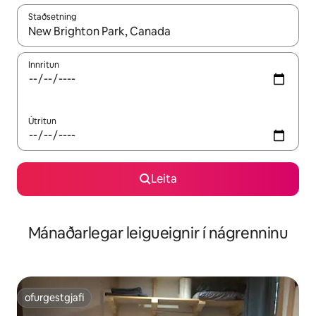
Staðsetning
Þegar niðurstöður liggja fyrir skaltu nota upp og niður örvalyk
Innritun
Útritun
Leita
Mánaðarlegar leigueignir í nágrenninu
ofurgestgjafi
ofurgestgjafi