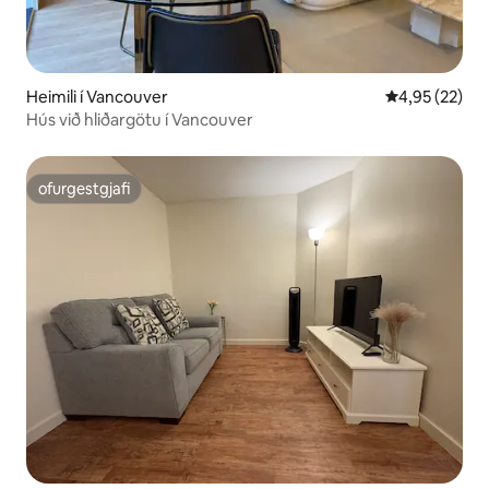
Heimili í Vancouver
4,95 af 5 í m
4,95 (22)
Hús við hliðargötu í Vancouver
ofurgestgjafi
ofurgestgjafi