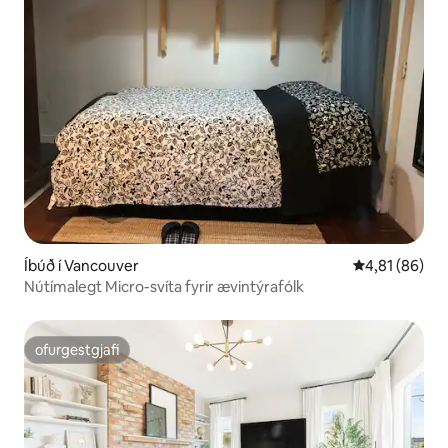
Íbúð í Vancouver
4,81 af 5 í m
4,81 (86)
Nútímalegt Micro-svíta fyrir ævintýrafólk
ofurgestgjafi
ofurgestgjafi