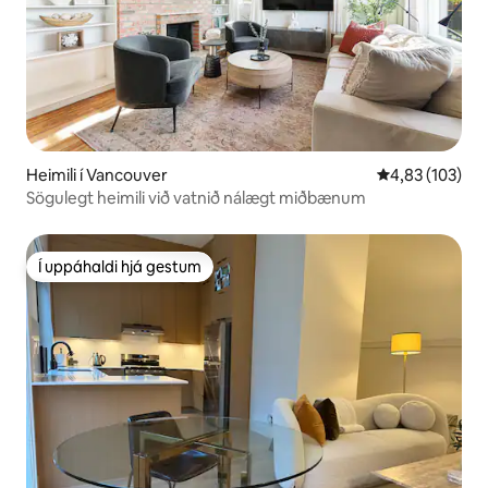
Heimili í Vancouver
4,83 af 5 í me
4,83 (103)
Sögulegt heimili við vatnið nálægt miðbænum
Í uppáhaldi hjá gestum
Í uppáhaldi hjá gestum