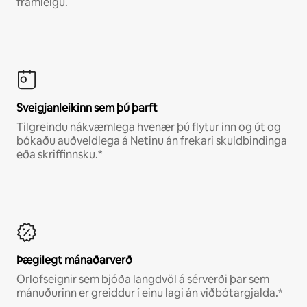
framleigu.
Sveigjanleikinn sem þú þarft
Tilgreindu nákvæmlega hvenær þú flytur inn og út og
bókaðu auðveldlega á Netinu án frekari skuldbindinga
eða skriffinnsku.*
Þægilegt mánaðarverð
Orlofseignir sem bjóða langdvöl á sérverði þar sem
mánuðurinn er greiddur í einu lagi án viðbótargjalda.*