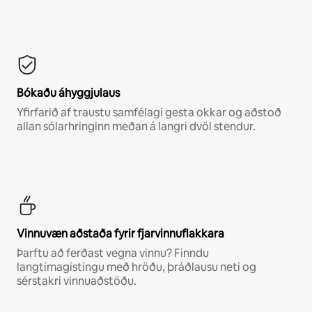
Bókaðu áhyggjulaus
Yfirfarið af traustu samfélagi gesta okkar og aðstoð
allan sólarhringinn meðan á langri dvöl stendur.
Vinnuvæn aðstaða fyrir fjarvinnuflakkara
Þarftu að ferðast vegna vinnu? Finndu
langtímagistingu með hröðu, þráðlausu neti og
sérstakri vinnuaðstöðu.