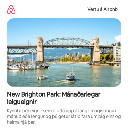
Stökkva
beint
Vertu á Airbnb
að
efni
New Brighton Park: Mánaðarlegar
leigueignir
Kynntu þér eignir sem bjóða upp á langtímagistingu í
mánuð eða lengur og þú getur látið fara um þig eins og
heima hjá þér.