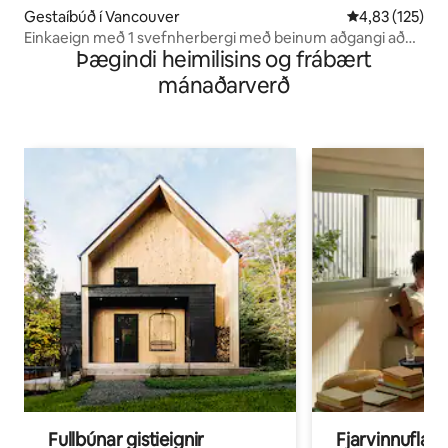
Gestaíbúð í Vancouver
4,83 af 5 í me
4,83 (125)
Einkaeign með 1 svefnherbergi með beinum aðgangi að
Þægindi heimilisins og frábært
HW/DT
mánaðarverð
Fullbúnar gistieignir
Fjarvinnuflakk