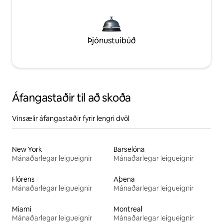
Þjónustuíbúð
Áfangastaðir til að skoða
Vinsælir áfangastaðir fyrir lengri dvöl
New York
Barselóna
Mánaðarlegar leigueignir
Mánaðarlegar leigueignir
Flórens
Aþena
Mánaðarlegar leigueignir
Mánaðarlegar leigueignir
Miami
Montreal
Mánaðarlegar leigueignir
Mánaðarlegar leigueignir