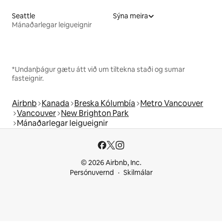
Seattle
Sýna meira
Mánaðarlegar leigueignir
*Undanþágur gætu átt við um tiltekna staði og sumar
fasteignir.
Airbnb
Kanada
Breska Kólumbía
Metro Vancouver
Vancouver
New Brighton Park
Mánaðarlegar leigueignir
© 2026 Airbnb, Inc.
Persónuvernd
Skilmálar