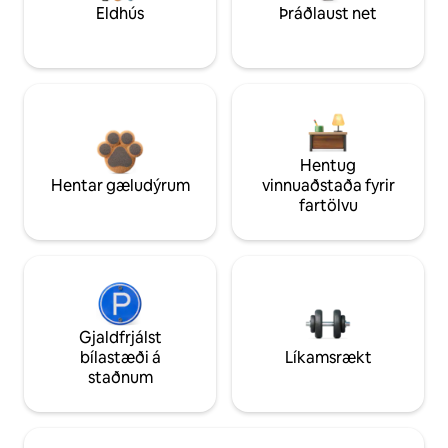
Eldhús
Þráðlaust net
Hentug
Hentar gæludýrum
vinnuaðstaða fyrir
fartölvu
Gjaldfrjálst
bílastæði á
Líkamsrækt
staðnum