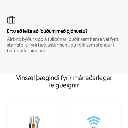
Ertu að leita að íbúðum með þjónustu?
Airbnb býður upp á fullbúnar íbúðir sem henta vel fyrir
starfsfólk, fyrirtækjastarfsemi og fólk sem stendur í
búferlaflutningum.
Vinsæl þægindi fyrir mánaðarlegar
leigueignir