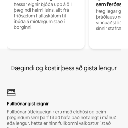
sem ferðast v
Þessar eignir bjóða upp á öll
þægindi heimilisins, allt frá
Þægilegar gist
friðsælum fjallaskálum til
þráðlausu neti 
íbúða á miðlægum stað í
vinnuaðstöðu fy
borginni.
sinnir stafrænni
Þægindi og kostir þess að gista lengur
Fullbúnar gistieignir
Fullbúnar útleigueignir eru með eldhúsi og þeim
þægindum sem þarf til að hafa það notalegt í mánuð
eða lengur. Þetta er hinn fullkomni valkostur í stað