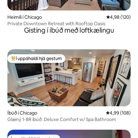
Heimili í Chicago
4,98 af 5 í me
4,98 (120)
Private Downtown Retreat with Rooftop Oasis
Gisting í íbúð með loftkælingu
Í uppáhaldi hjá gestum
Í mestu uppáhaldi hjá gestum
Íbúð í Chicago
4,99 af 5 í me
4,99 (108)
Glæný 1-BR íbúð: Deluxe Comfort w/ Spa Bathroom