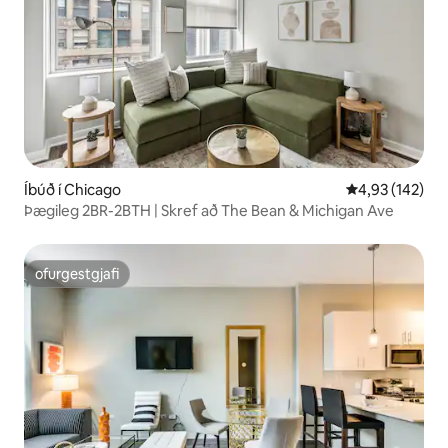
Íbúð í Chicago
4,93 af 5 í me
4,93 (142)
Þægileg 2BR-2BTH | Skref að The Bean & Michigan Ave
ofurgestgjafi
ofurgestgjafi