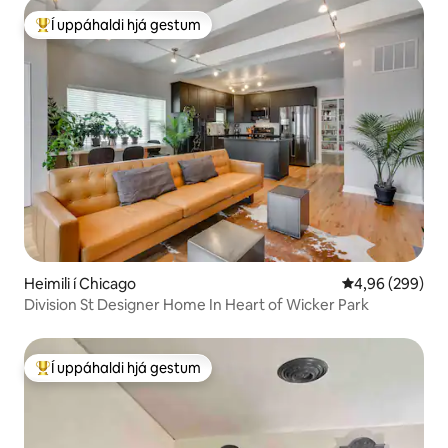
Í uppáhaldi hjá gestum
Í mestu uppáhaldi hjá gestum
Heimili í Chicago
4,96 af 5 í með
4,96 (299)
Division St Designer Home In Heart of Wicker Park
Í uppáhaldi hjá gestum
Í mestu uppáhaldi hjá gestum