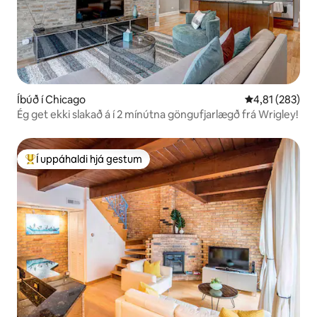
Íbúð í Chicago
4,81 af 5 í me
4,81 (283)
Ég get ekki slakað á í 2 mínútna göngufjarlægð frá Wrigley!
Í uppáhaldi hjá gestum
Í mestu uppáhaldi hjá gestum