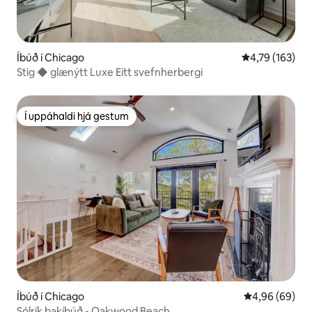
Íbúð í Chicago
4,79 af 5 í me
4,79 (163)
Stig ◆ glænýtt Luxe Eitt svefnherbergi
Í uppáhaldi hjá gestum
Í uppáhaldi hjá gestum
Íbúð í Chicago
4,96 af 5 í m
4,96 (69)
Sólrík þakíbúð - Oakwood Beach