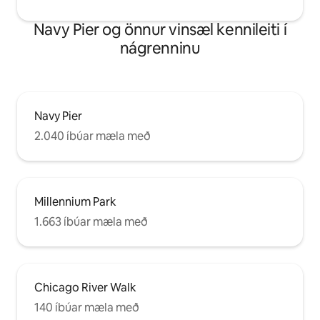
Navy Pier og önnur vinsæl kennileiti í
nágrenninu
Navy Pier
2.040 íbúar mæla með
Millennium Park
1.663 íbúar mæla með
Chicago River Walk
140 íbúar mæla með