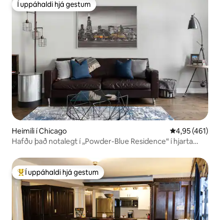
Í uppáhaldi hjá gestum
Í uppáhaldi hjá gestum
Heimili í Chicago
4,95 af 5 í me
4,95 (461)
Hafðu það notalegt í „Powder-Blue Residence“ í hjarta
Pilsen
Í uppáhaldi hjá gestum
Í mestu uppáhaldi hjá gestum