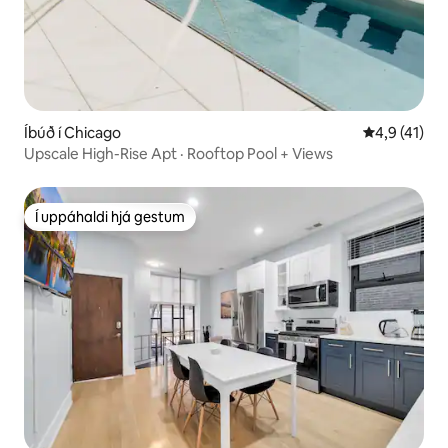
Íbúð í Chicago
4,9 af 5 í m
4,9 (41)
Upscale High-Rise Apt · Rooftop Pool + Views
Í uppáhaldi hjá gestum
Í uppáhaldi hjá gestum