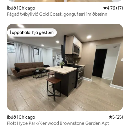
Íbúð í Chicago
4,76 af 5 í m
4,76 (17)
Fágað tvíbýli við Gold Coast, göngufæri í miðbæinn
Í uppáhaldi hjá gestum
Í uppáhaldi hjá gestum
Íbúð í Chicago
5 af 5 í m
5 (25)
Flott Hyde Park/Kenwood Brownstone Garden Apt