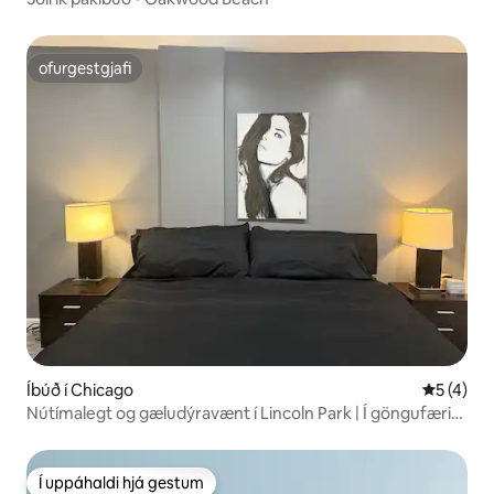
ofurgestgjafi
ofurgestgjafi
Íbúð í Chicago
5 af 5 í 
5 (4)
Nútímalegt og gæludýravænt í Lincoln Park | Í göngufæri
frá öllu
Í uppáhaldi hjá gestum
Í uppáhaldi hjá gestum