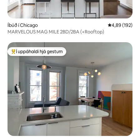
Íbúð í Chicago
4,89 af 5 í me
4,89 (192)
MARVELOUS MAG MILE 2BD/2BA (+Rooftop)
Í uppáhaldi hjá gestum
Í mestu uppáhaldi hjá gestum