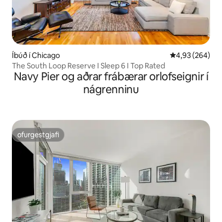
Íbúð í Chicago
4,93 af 5 í me
4,93 (264)
The South Loop Reserve I Sleep 6 I Top Rated
Navy Pier og aðrar frábærar orlofseignir í
nágrenninu
ofurgestgjafi
ofurgestgjafi