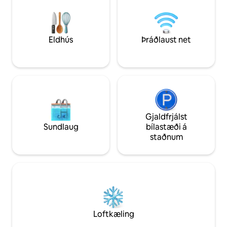
flugvellinum, mið
með þvottavél og þurrkara í íbúðinni,
Loop. Þægilega ná
sem gerir hana tilvalda bæði fyrir stutt frí
Nokkrum skrefum
og lengri dvöl. Njóttu lífsins!
veitingastöðum, 
frábærum kaffihú
Eldhús
Þráðlaust net
galleríum og vön
Gjaldfrjálst
Sundlaug
bílastæði á
staðnum
Loftkæling