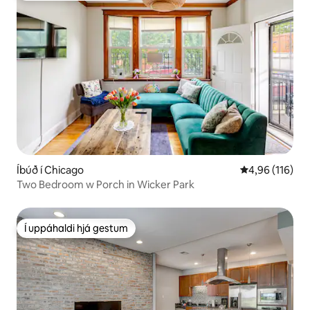
Íbúð í Chicago
4,96 af 5 í me
4,96 (116)
Two Bedroom w Porch in Wicker Park
Í uppáhaldi hjá gestum
Í uppáhaldi hjá gestum