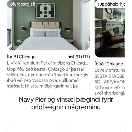
ofurgestgjafi
Í uppáhaldi hjá 
ofurgestgjafi
Í uppáhaldi hjá 
Íbúð í Chicago
4,91 af 5 í meðaleinkunn, 117 u
4,91 (117)
LIVN Millennium Park í miðborg Chicago,
Íbúð í Chicago
1 svefnherbergi
Upplifðu það besta í Chicago úr þessari
Lovely efstu hæð 2
stílhreinu, nýuppgerðu 1 svefnherbergis
BESTA STAÐSETN
íbúð við 19 S Wabash Ave. Fullkomið
SQUARE/AVONDAL
staðsett í hjarta miðborgarinnar, þú
stílhreinn efri hæ
munt vera í nokkurra skrefa fjarlægð frá
svefnherbergjum/
þekkta Millennium-garðinum, líflegum
Navy Pier og vinsæl þægindi fyrir
hjarta eftirsótts A
verslunum Michigan Avenue og
Þessi íburðarmikla 
orlofseignir í nágrenninu
fjölbreyttum veitingastöðum. Þessi 1
mínútna akstursfj
svefnherbergis íbúð býður upp á
Field, í 7 mínútna
nútímalega þægindi með fullbúnu
Belmont Blue Line 
eldhúsi, þar á meðal ísskáp, uppþvottavél
mínútna fjarlægð 
og kaffivél, auk þæginda af því að vera