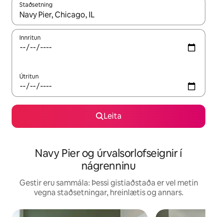
Staðsetning
Þegar niðurstöður liggja fyrir skaltu nota upp og niður örvalyk
Innritun
Útritun
Leita
Navy Pier og úrvalsorlofseignir í
nágrenninu
Gestir eru sammála: Þessi gistiaðstaða er vel metin
vegna staðsetningar, hreinlætis og annars.