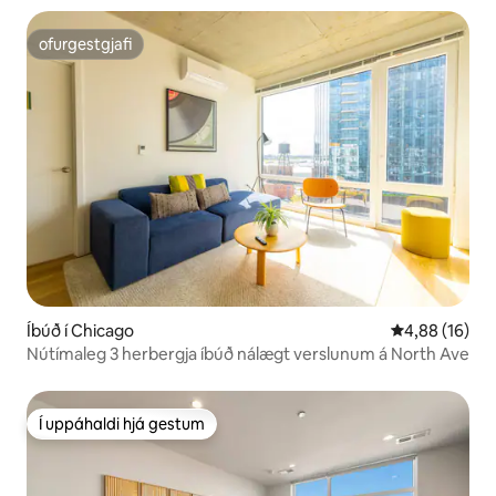
ofurgestgjafi
ofurgestgjafi
Íbúð í Chicago
4,88 af 5 í m
4,88 (16)
Nútímaleg 3 herbergja íbúð nálægt verslunum á North Ave
Í uppáhaldi hjá gestum
Í uppáhaldi hjá gestum