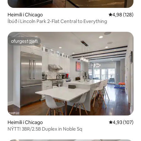
Heimili í Chicago
4,98 af 5 í me
4,98 (128)
Íbúð í Lincoln Park 2-Flat Central to Everything
ofurgestgjafi
ofurgestgjafi
Heimili í Chicago
4,93 af 5 í me
4,93 (107)
NÝTT! 3BR/2.5B Duplex in Noble Sq