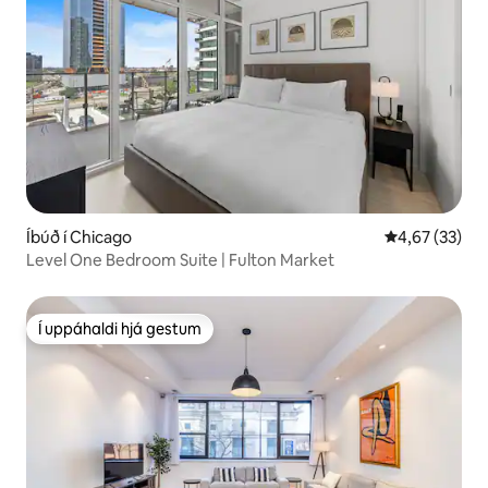
Íbúð í Chicago
4,67 af 5 í m
4,67 (33)
Level One Bedroom Suite | Fulton Market
Í uppáhaldi hjá gestum
Í uppáhaldi hjá gestum