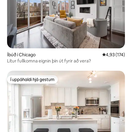
Íbúð í Chicago
4,93 af 5 í me
4,93 (174)
Lítur fullkomna eignin þín út fyrir að vera?
Í uppáhaldi hjá gestum
Í uppáhaldi hjá gestum