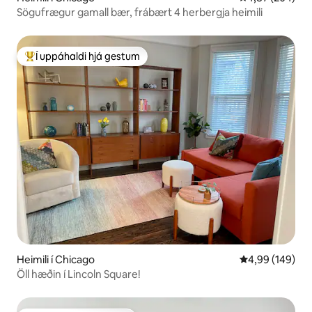
Sögufrægur gamall bær, frábært 4 herbergja heimili
Í uppáhaldi hjá gestum
Í mestu uppáhaldi hjá gestum
Heimili í Chicago
4,99 af 5 í me
4,99 (149)
Öll hæðin í Lincoln Square!