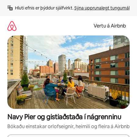
Stökkva
Hluti efnis er þýddur sjálfvirkt. 
Sýna upprunalegt tungumál
beint
að
efni
Vertu á Airbnb
Navy Pier og gistiaðstaða í nágrenninu
Bókaðu einstakar orlofseignir, heimili og fleira á Airbnb