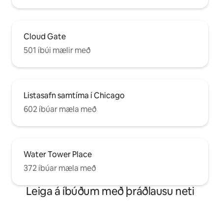
Cloud Gate
501 íbúi mælir með
Listasafn samtíma í Chicago
602 íbúar mæla með
Water Tower Place
372 íbúar mæla með
Leiga á íbúðum með þráðlausu neti