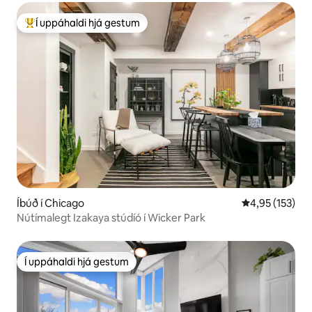
Í uppáhaldi hjá gestum
Í mestu uppáhaldi hjá gestum
Íbúð í Chicago
4,95 af 5 í me
4,95 (153)
Nútímalegt Izakaya stúdíó í Wicker Park
Í uppáhaldi hjá gestum
Í uppáhaldi hjá gestum