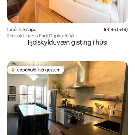
Íbúð í Chicago
4,96 af 5 í með
4,96 (548)
Einstök Lincoln Park Duplex íbúð
Fjölskylduvæn gisting í húsi
Í uppáhaldi hjá gestum
Í mestu uppáhaldi hjá gestum