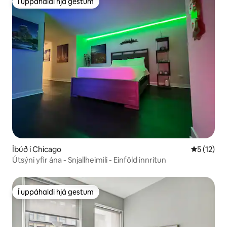
Í uppáhaldi hjá gestum
Í uppáhaldi hjá gestum
Íbúð í Chicago
5 af 5 í m
5 (12)
Útsýni yfir ána - Snjallheimili - Einföld innritun
Í uppáhaldi hjá gestum
Í uppáhaldi hjá gestum