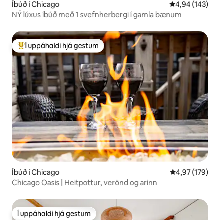
Íbúð í Chicago
4,94 af 5 í me
4,94 (143)
NÝ lúxus íbúð með 1 svefnherbergi í gamla bænum
Í uppáhaldi hjá gestum
Í mestu uppáhaldi hjá gestum
Íbúð í Chicago
4,97 af 5 í me
4,97 (179)
Chicago Oasis | Heitpottur, verönd og arinn
Í uppáhaldi hjá gestum
Í uppáhaldi hjá gestum