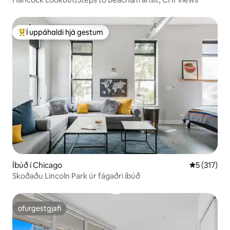
Í uppáhaldi hjá gestum
Í mestu uppáhaldi hjá gestum
Íbúð í Chicago
5 af 5 í me
5 (317)
Skoðaðu Lincoln Park úr fágaðri íbúð
ofurgestgjafi
ofurgestgjafi