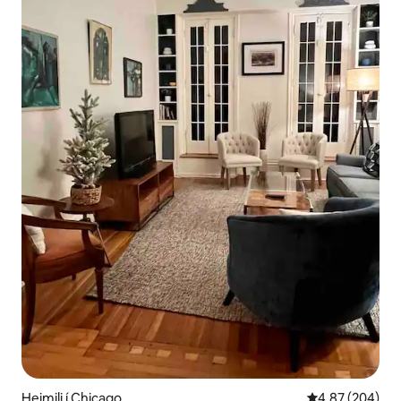
Heimili í Chicago
4,87 af 5 í me
4,87 (204)