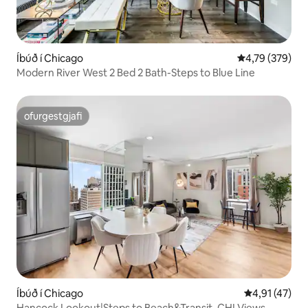
Íbúð í Chicago
4,79 af 5 í me
4,79 (379)
Modern River West 2 Bed 2 Bath-Steps to Blue Line
ofurgestgjafi
ofurgestgjafi
Íbúð í Chicago
4,91 af 5 í m
4,91 (47)
Hancock Lookout|Steps to Beach&Transit, CHI Views