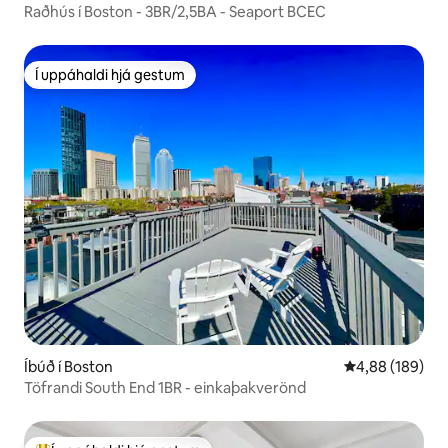
Raðhús í Boston - 3BR/2,5BA - Seaport BCEC
Í uppáhaldi hjá gestum
Í uppáhaldi hjá gestum
Íbúð í Boston
4,88 af 5 í me
4,88 (189)
Töfrandi South End 1BR - einkaþakverönd