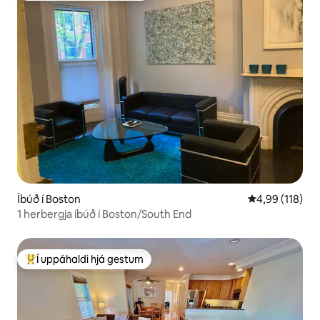
Íbúð í Boston
4,99 af 5 í me
4,99 (118)
1 herbergja íbúð í Boston/South End
Í uppáhaldi hjá gestum
Í mestu uppáhaldi hjá gestum