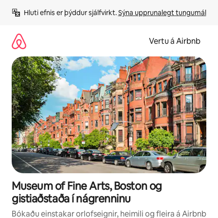
Stökkva
Hluti efnis er þýddur sjálfvirkt. 
Sýna upprunalegt tungumál
beint
að
efni
Vertu á Airbnb
Museum of Fine Arts, Boston og
gistiaðstaða í nágrenninu
Bókaðu einstakar orlofseignir, heimili og fleira á Airbnb