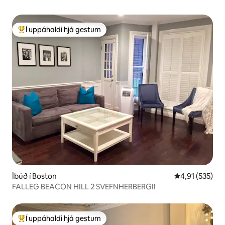
Í uppáhaldi hjá gestum
Í mestu uppáhaldi hjá gestum
Íbúð í Boston
4,91 af 5 í me
4,91 (535)
FALLEG BEACON HILL 2 SVEFNHERBERGI!
Í uppáhaldi hjá gestum
Í mestu uppáhaldi hjá gestum