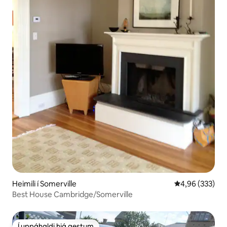
Heimili í Somerville
4,96 af 5 í me
4,96 (333)
Best House Cambridge/Somerville
Í uppáhaldi hjá gestum