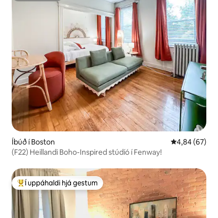
Íbúð í Boston
4,84 af 5 í m
4,84 (67)
(F22) Heillandi Boho-Inspired stúdíó í Fenway!
Í uppáhaldi hjá gestum
Í mestu uppáhaldi hjá gestum