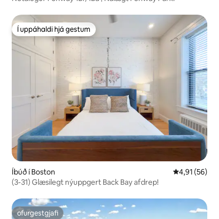
Í uppáhaldi hjá gestum
Í uppáhaldi hjá gestum
Íbúð í Boston
4,91 af 5 í m
4,91 (56)
(3-31) Glæsilegt nýuppgert Back Bay afdrep!
ofurgestgjafi
ofurgestgjafi