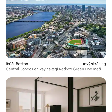
Íbúð í Boston
Ný gistiaðstaða
Ný skráning
Central Condo Fenway nálægt RedSox Green Line með
líkamsrækt