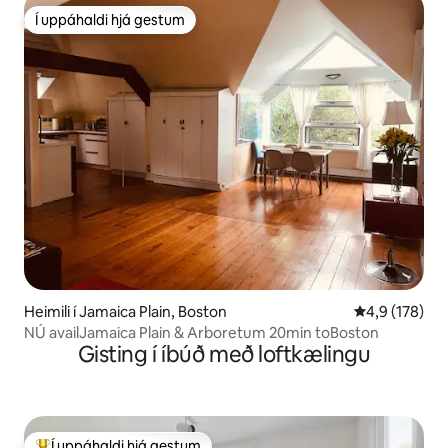
Í uppáhaldi hjá gestum
Í uppáhaldi hjá gestum
Heimili í Jamaica Plain, Boston
4,9 af 5 í me
4,9 (178)
NÚ availJamaica Plain & Arboretum 20min toBoston
Gisting í íbúð með loftkælingu
Í uppáhaldi hjá gestum