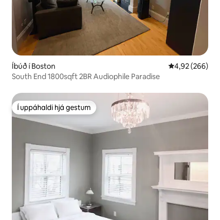
Íbúð í Boston
4,92 af 5 í me
4,92 (266)
South End 1800sqft 2BR Audiophile Paradise
Í uppáhaldi hjá gestum
Í uppáhaldi hjá gestum