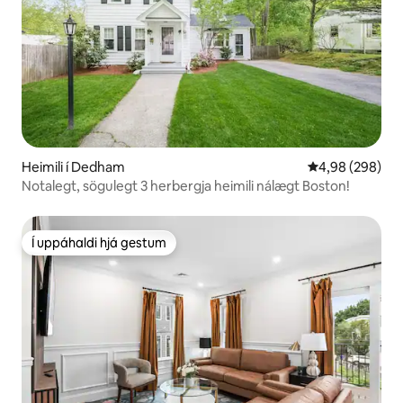
Heimili í Dedham
4,98 af 5 í með
4,98 (298)
Notalegt, sögulegt 3 herbergja heimili nálægt Boston!
Í uppáhaldi hjá gestum
Í uppáhaldi hjá gestum