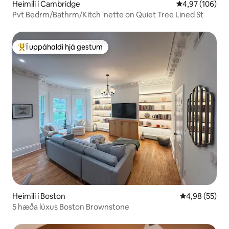
Heimili í Cambridge
4,97 af 5 í me
4,97 (106)
Pvt Bedrm/Bathrm/Kitch 'nette on Quiet Tree Lined St
Í uppáhaldi hjá gestum
Í mestu uppáhaldi hjá gestum
Heimili í Boston
4,98 af 5 í m
4,98 (55)
5 hæða lúxus Boston Brownstone