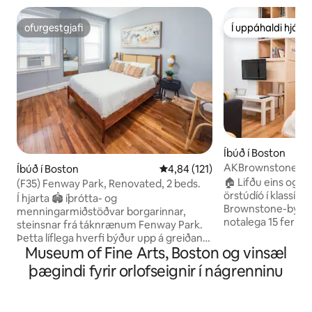
ofurgestgjafi
Í uppáhaldi hjá 
ofurgestgjafi
Í uppáhaldi hjá 
Íbúð í Boston
AKBrownstone: Örs
Íbúð í Boston
4,84 af 5 í meðaleinkunn, 121 u
4,84 (121)
🏠 Lifðu eins og 
(F35) Fenway Park, Renovated, 2 beds.
örstúdíó í klassís
Í hjarta 🏟️ íþrótta- og
Brownstone-byggingum 🌳 
menningarmiðstöðvar borgarinnar,
notalega 15 ferme
steinsnar frá táknrænum Fenway Park.
með útsýni yfir vi
Þetta líflega hverfi býður upp á greiðan
með trjáþrepum 🚇 5 mínútna ganga að
Museum of Fine Arts, Boston og vinsæl
aðgang að Back Bay og flottum
T (neðanjarðarlesti
verslunum meðfram Newbury Street
þægindi fyrir orlofseignir í nágrenninu
stoppistöðin að m
ásamt óteljandi veitingastöðum og
farðu á hjóli og g
afþreyingu. Vinsælustu sjúkrahúsin eins
Longwood Medical
og Brigham & Women's og Beth Israel