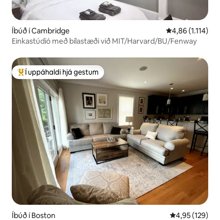
Íbúð í Cambridge
4,86 af 5 í meða
4,86 (1.114)
Einkastúdíó með bílastæði við MIT/Harvard/BU/Fenway
Í uppáhaldi hjá gestum
Í mestu uppáhaldi hjá gestum
Íbúð í Boston
4,95 af 5 í me
4,95 (129)