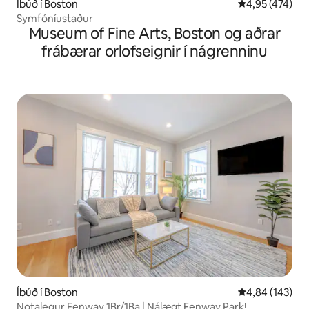
Íbúð í Boston
4,95 af 5 í me
4,95 (474)
Symfóníustaður
Museum of Fine Arts, Boston og aðrar
frábærar orlofseignir í nágrenninu
Íbúð í Boston
4,84 af 5 í me
4,84 (143)
Notalegur Fenway 1Br/1Ba | Nálægt Fenway Park!