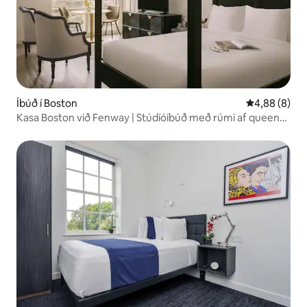
Íbúð í Boston
4,88 af 5 í 
4,88 (8)
Kasa Boston við Fenway | Stúdíóíbúð með rúmi af queen-
stærð