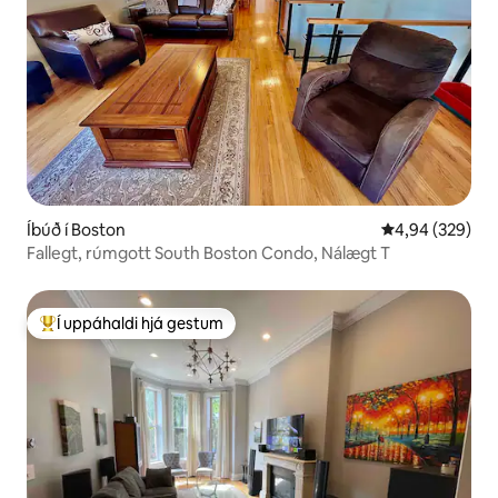
Íbúð í Boston
4,94 af 5 í me
4,94 (329)
Fallegt, rúmgott South Boston Condo, Nálægt T
Í uppáhaldi hjá gestum
Í mestu uppáhaldi hjá gestum