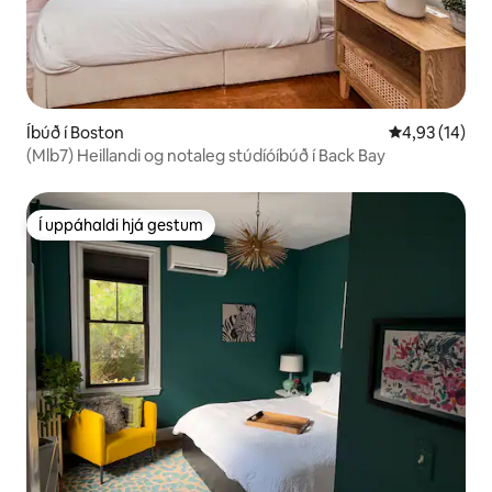
Íbúð í Boston
4,93 af 5 í m
4,93 (14)
(Mlb7) Heillandi og notaleg stúdíóíbúð í Back Bay
Í uppáhaldi hjá gestum
Í uppáhaldi hjá gestum