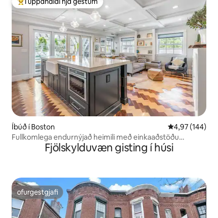
Í uppáhaldi hjá gestum
Í mestu uppáhaldi hjá gestum
Íbúð í Boston
4,97 af 5 í me
4,97 (144)
Fullkomlega endurnýjað heimili með einkaaðstöðu
Fjölskylduvæn gisting í húsi
utandyra
ofurgestgjafi
ofurgestgjafi