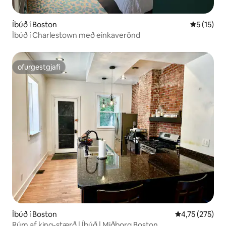
Íbúð í Boston
5 af 5 í m
5 (15)
Íbúð í Charlestown með einkaverönd
ofurgestgjafi
ofurgestgjafi
Íbúð í Boston
4,75 af 5 í me
4,75 (275)
Rúm af king-stærð | Íbúð | Miðborg Boston