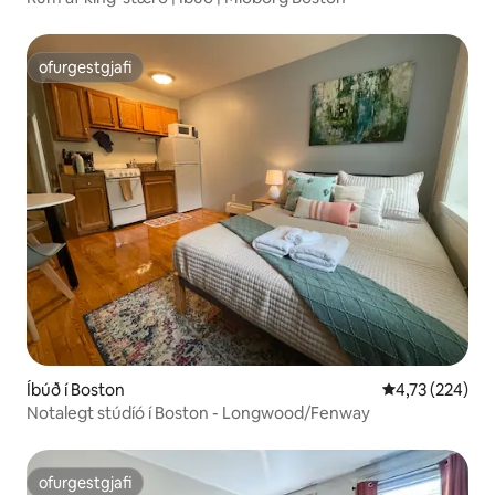
ofurgestgjafi
ofurgestgjafi
Íbúð í Boston
4,73 af 5 í me
4,73 (224)
Notalegt stúdíó í Boston - Longwood/Fenway
ofurgestgjafi
ofurgestgjafi