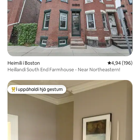
Heimili í Boston
4,94 af 5 í me
4,94 (196)
Heillandi South End Farmhouse - Near Northeastern!
Í uppáhaldi hjá gestum
Í mestu uppáhaldi hjá gestum