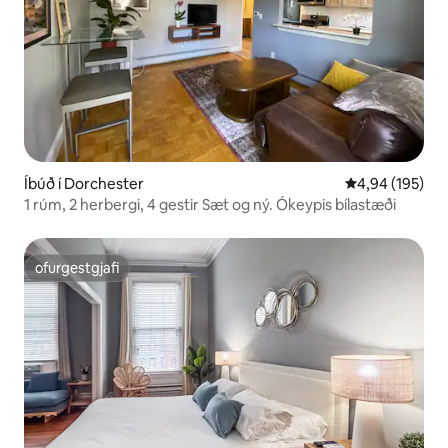
Íbúð í Dorchester
4,94 af 5 í me
4,94 (195)
1 rúm, 2 herbergi, 4 gestir Sæt og ný. Ókeypis bílastæði
ofurgestgjafi
ofurgestgjafi