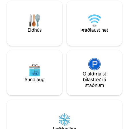
Medical o.s.frv.),
Deaconess 🏥 eru í nágrenninu og því er
Gardner), Northe
þetta þægilegur valkostur fyrir gistingu í
🇺🇸 Staðsett í íb
frístundum og sjúkrahúsum. Með
söguslóðinni Fort H
frábærum samgöngutengingum getur
ókeypis götuparke
þú notið vel tengdrar upplifunar í Boston
fyrir utan dyrnar hjá þér.
Eldhús
Þráðlaust net
Gjaldfrjálst
Sundlaug
bílastæði á
staðnum