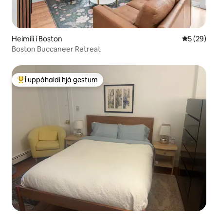
Heimili í Boston
5 af 5 í m
5 (29)
Boston Buccaneer Retreat
Í uppáhaldi hjá gestum
Í mestu uppáhaldi hjá gestum