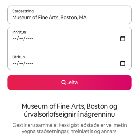
Staðsetning
Þegar niðurstöður liggja fyrir skaltu nota upp og niður örvalyk
Innritun
Útritun
Leita
Museum of Fine Arts, Boston og
úrvalsorlofseignir í nágrenninu
Gestir eru sammála: Þessi gistiaðstaða er vel metin
vegna staðsetningar, hreinlætis og annars.