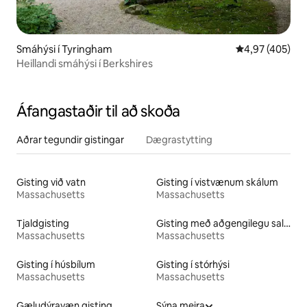
Smáhýsi í Tyringham
4,97 af 5 í me
4,97 (405)
Heillandi smáhýsi í Berkshires
Áfangastaðir til að skoða
Aðrar tegundir gistingar
Dægrastytting
Gisting við vatn
Gisting í vistvænum skálum
Massachusetts
Massachusetts
Tjaldgisting
Gisting með aðgengilegu salerni
Massachusetts
Massachusetts
Gisting í húsbílum
Gisting í stórhýsi
Massachusetts
Massachusetts
Gæludýravæn gisting
Sýna meira