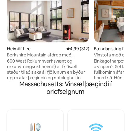
Heimili í Lee
4,99 af 5 í meðaleinkunn, 312 u
4,99 (312)
Bændagisting í No
ver
Berkshire Mountain afdrep með
Vínstofa með eink
umhverfisvænum byggingum
vínsmökkun
600 West Rd (umhverfisvænt og
Einkagofnarpottur
orkunýtningsríkt heimili) er friðsæll
á víngerð. Þetta fy
staður til að slaka á í fjöllunum en býður
fullkominn áfangast
upp á allar þægindin og notalegheitin
finna frið. Hún er f
Massachusetts: Vinsæl þægindi í
sem fylgja borgarlífi. Við erum staðsett á
og staðsett við hli
frábærum stað, beint á milli Stockbridge,
sögulegu hlöðunum 
orlofseignum
Lenox og Lee og aðeins 15 mínútur til
víngerðarlandareig
Great Barrington. Hvort sem þú ert hér
vínekruna. Fullkomi
til að fara á skíði, ganga í gönguferðir,
eða viðskiptaferð
hlusta á frábæru tónlistarfólkið á
friðsælu heimili að
Tanglewood, sjá leiksýningu á
auðugu hverfi no
Shakespeare & Co eða bara til að slaka á í
verslunum og veit
viðarhitnu heita pottinum okkar vonum
felur í sér ókeypi