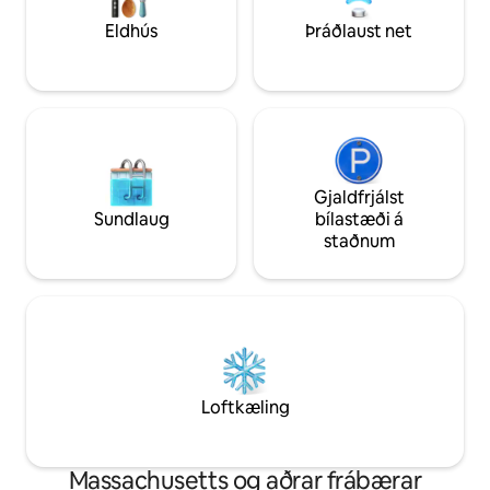
við að þú hafir jafnmikla ánægju af
afslátt af öllum v
dvölinni og þú munir heimsækja okkur
Eldhús
Þráðlaust net
aftur.
Gjaldfrjálst
Sundlaug
bílastæði á
staðnum
Loftkæling
Massachusetts og aðrar frábærar