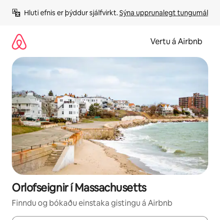
Stökkva
Hluti efnis er þýddur sjálfvirkt. 
Sýna upprunalegt tungumál
beint
að
efni
Vertu á Airbnb
Orlofseignir í Massachusetts
Finndu og bókaðu einstaka gistingu á Airbnb