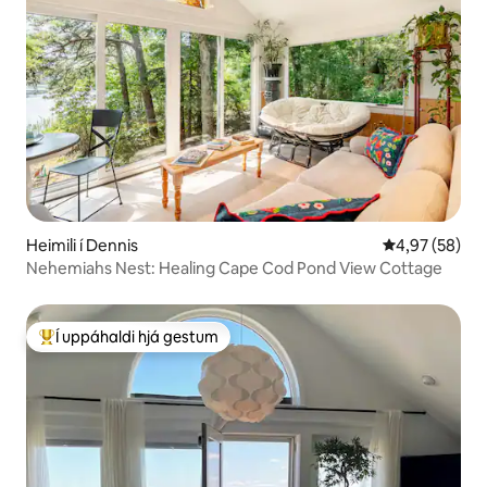
Heimili í Dennis
4,97 af 5 í m
4,97 (58)
Nehemiahs Nest: Healing Cape Cod Pond View Cottage
Í uppáhaldi hjá gestum
Í mestu uppáhaldi hjá gestum