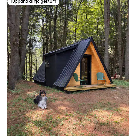
Í uppáhaldi hjá gestum
Í uppáhaldi hjá gestum