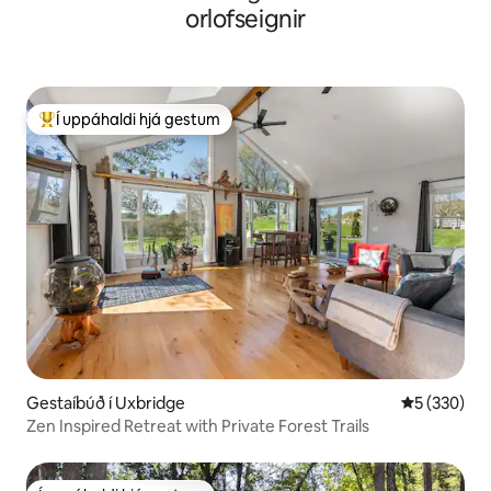
orlofseignir
Í uppáhaldi hjá gestum
Í mestu uppáhaldi hjá gestum
Gestaíbúð í Uxbridge
5 af 5 í me
5 (330)
Zen Inspired Retreat with Private Forest Trails