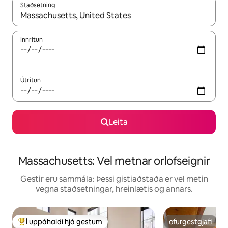
Staðsetning
Þegar niðurstöður liggja fyrir skaltu nota upp og niður örvalyk
Innritun
Útritun
Leita
Massachusetts: Vel metnar orlofseignir
Gestir eru sammála: Þessi gistiaðstaða er vel metin
vegna staðsetningar, hreinlætis og annars.
Í uppáhaldi hjá gestum
ofurgestgjafi
Í mestu uppáhaldi hjá gestum
ofurgestgjafi