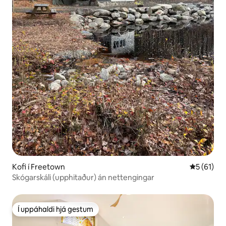
Kofi í Freetown
5 af 5 í m
5 (61)
Skógarskáli (upphitaður) án nettengingar
Í uppáhaldi hjá gestum
Í uppáhaldi hjá gestum