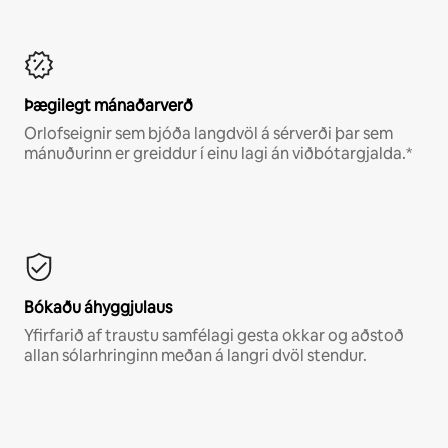
Þægilegt mánaðarverð
Orlofseignir sem bjóða langdvöl á sérverði þar sem
mánuðurinn er greiddur í einu lagi án viðbótargjalda.*
Bókaðu áhyggjulaus
Yfirfarið af traustu samfélagi gesta okkar og aðstoð
allan sólarhringinn meðan á langri dvöl stendur.