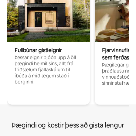
Fullbúnar gistieignir
Fjarvinnuflakk
sem ferðast v
Þessar eignir bjóða upp á öll
þægindi heimilisins, allt frá
Þægilegar gist
friðsælum fjallaskálum til
þráðlausu neti 
íbúða á miðlægum stað í
vinnuaðstöðu fy
borginni.
sinnir stafrænni
Þægindi og kostir þess að gista lengur