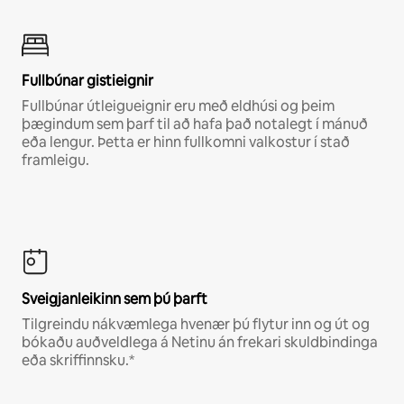
Fullbúnar gistieignir
Fullbúnar útleigueignir eru með eldhúsi og þeim
þægindum sem þarf til að hafa það notalegt í mánuð
eða lengur. Þetta er hinn fullkomni valkostur í stað
framleigu.
Sveigjanleikinn sem þú þarft
Tilgreindu nákvæmlega hvenær þú flytur inn og út og
bókaðu auðveldlega á Netinu án frekari skuldbindinga
eða skriffinnsku.*