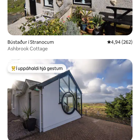
Bústaður í Stranocum
4,94 af 5 í me
4,94 (262)
Ashbrook Cottage
Í uppáhaldi hjá gestum
Í mestu uppáhaldi hjá gestum