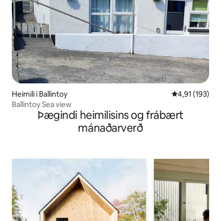
Heimili í Ballintoy
4,91 af 5 í me
4,91 (193)
Ballintoy Sea view
Þægindi heimilisins og frábært
mánaðarverð