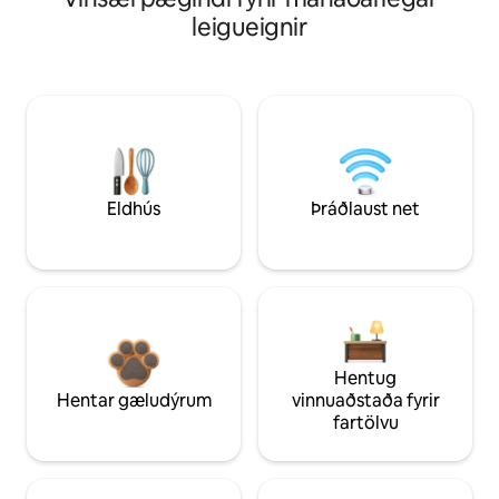
leigueignir
Eldhús
Þráðlaust net
Hentug
Hentar gæludýrum
vinnuaðstaða fyrir
fartölvu