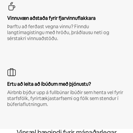
Vinnuvæn aðstaða fyrir fjarvinnuflakkara
Þarftu að ferðast vegna vinnu? Finndu
langtímagistingu með hröðu, þráðlausu neti og
sérstakri vinnuaðstöðu.
Ertu að leita að íbúðum með þjónustu?
Airbnb býður upp á fullbúnar íbúðir sem henta vel fyrir
starfsfólk, fyrirtækjastarfsemi og fólk sem stendur í
búferlaflutningum.
Vinsæl þægindi fyrir mánaðarlegar