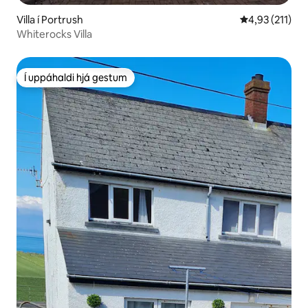
Villa í Portrush
4,93 af 5 í me
4,93 (211)
Whiterocks Villa
Í uppáhaldi hjá gestum
Í uppáhaldi hjá gestum