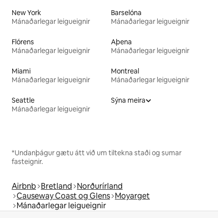
New York
Barselóna
Mánaðarlegar leigueignir
Mánaðarlegar leigueignir
Flórens
Aþena
Mánaðarlegar leigueignir
Mánaðarlegar leigueignir
Miami
Montreal
Mánaðarlegar leigueignir
Mánaðarlegar leigueignir
Seattle
Sýna meira
Mánaðarlegar leigueignir
*Undanþágur gætu átt við um tiltekna staði og sumar
fasteignir.
Airbnb
Bretland
Norðurírland
Causeway Coast og Glens
Moyarget
Mánaðarlegar leigueignir