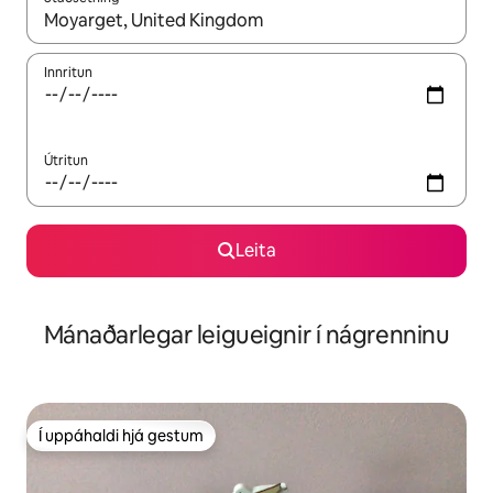
Þegar niðurstöður liggja fyrir skaltu nota upp og niður örvalyk
Innritun
Útritun
Leita
Mánaðarlegar leigueignir í nágrenninu
Í uppáhaldi hjá gestum
Í uppáhaldi hjá gestum