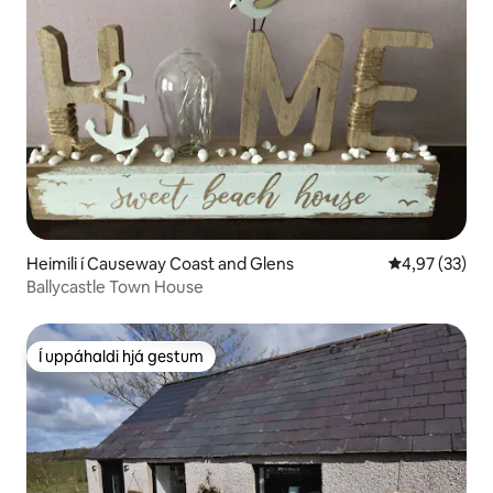
Heimili í Causeway Coast and Glens
4,97 af 5 í m
4,97 (33)
Ballycastle Town House
Í uppáhaldi hjá gestum
Í uppáhaldi hjá gestum