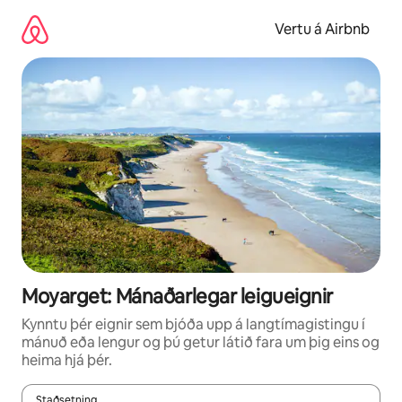
Stökkva
beint
Vertu á Airbnb
að
efni
Moyarget: Mánaðarlegar leigueignir
Kynntu þér eignir sem bjóða upp á langtímagistingu í
mánuð eða lengur og þú getur látið fara um þig eins og
heima hjá þér.
Staðsetning