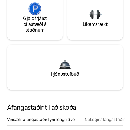
Gjaldfrjálst
bílastæði á
Líkamsrækt
staðnum
Þjónustuíbúð
Áfangastaðir til að skoða
Vinsælir áfangastaðir fyrir lengri dvöl
Nálægir áfangastaðir