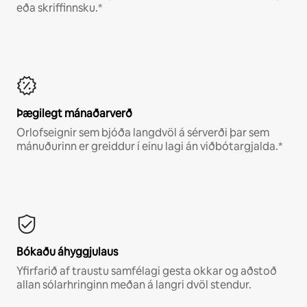
eða skriffinnsku.*
Þægilegt mánaðarverð
Orlofseignir sem bjóða langdvöl á sérverði þar sem
mánuðurinn er greiddur í einu lagi án viðbótargjalda.*
Bókaðu áhyggjulaus
Yfirfarið af traustu samfélagi gesta okkar og aðstoð
allan sólarhringinn meðan á langri dvöl stendur.