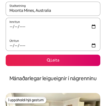
Staðsetning
Þegar niðurstöður liggja fyrir skaltu nota upp og niður örvalyk
Innritun
Útritun
Leita
Mánaðarlegar leigueignir í nágrenninu
Í uppáhaldi hjá gestum
Í uppáhaldi hjá gestum