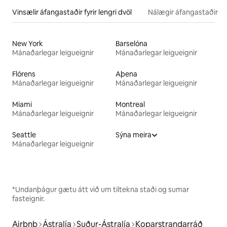
Vinsælir áfangastaðir fyrir lengri dvöl
Nálægir áfangastaðir
New York
Barselóna
Mánaðarlegar leigueignir
Mánaðarlegar leigueignir
Flórens
Aþena
Mánaðarlegar leigueignir
Mánaðarlegar leigueignir
Miami
Montreal
Mánaðarlegar leigueignir
Mánaðarlegar leigueignir
Seattle
Sýna meira
Mánaðarlegar leigueignir
*Undanþágur gætu átt við um tiltekna staði og sumar
fasteignir.
Airbnb
Ástralía
Suður-Ástralía
Koparstrandarráð