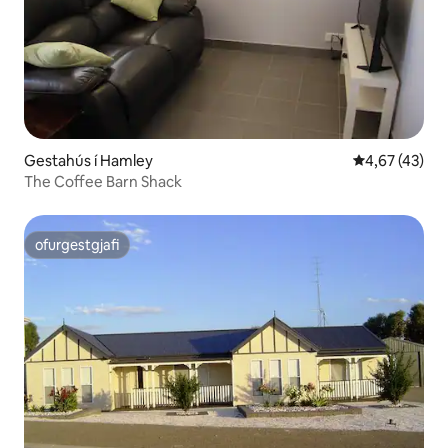
Gestahús í Hamley
4,67 af 5 í m
4,67 (43)
The Coffee Barn Shack
ofurgestgjafi
ofurgestgjafi