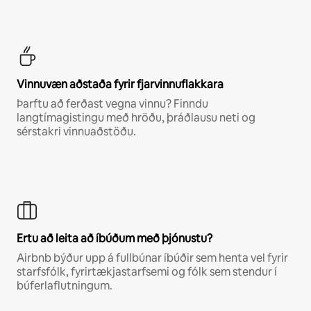
Vinnuvæn aðstaða fyrir fjarvinnuflakkara
Þarftu að ferðast vegna vinnu? Finndu
langtímagistingu með hröðu, þráðlausu neti og
sérstakri vinnuaðstöðu.
Ertu að leita að íbúðum með þjónustu?
Airbnb býður upp á fullbúnar íbúðir sem henta vel fyrir
starfsfólk, fyrirtækjastarfsemi og fólk sem stendur í
búferlaflutningum.