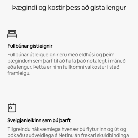
Þægindi og kostir þess að gista lengur
Fullbúnar gistieignir
Fullbúnar útleigueignir eru með eldhúsi og þeim
þægindum sem þarf til að hafa það notalegt í mánuð
eða lengur. Þetta er hinn fullkomni valkostur í stað
framleigu.
Sveigjanleikinn sem þú þarft
Tilgreindu nákvæmlega hvenær þú flytur inn og út og
bókaðu auðveldlega á Netinu án frekari skuldbindinga