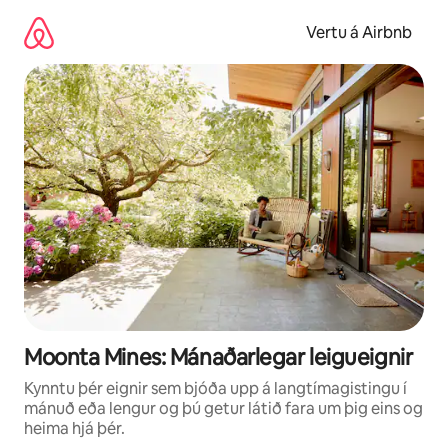
Stökkva
beint
Vertu á Airbnb
að
efni
Moonta Mines: Mánaðarlegar leigueignir
Kynntu þér eignir sem bjóða upp á langtímagistingu í
mánuð eða lengur og þú getur látið fara um þig eins og
heima hjá þér.