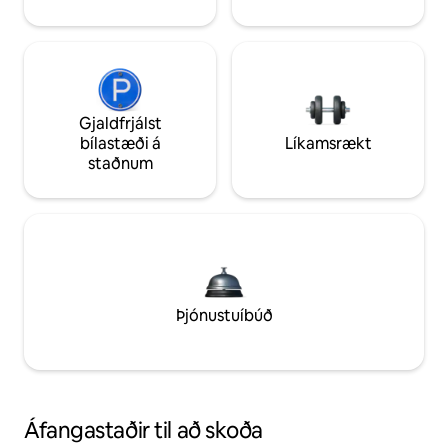
Gjaldfrjálst
bílastæði á
Líkamsrækt
staðnum
Þjónustuíbúð
Áfangastaðir til að skoða