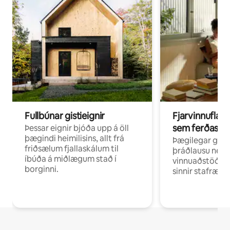
Fullbúnar gistieignir
Fjarvinnuflakk
sem ferðast v
Þessar eignir bjóða upp á öll
þægindi heimilisins, allt frá
Þægilegar gist
friðsælum fjallaskálum til
þráðlausu neti 
íbúða á miðlægum stað í
vinnuaðstöðu fy
borginni.
sinnir stafrænni