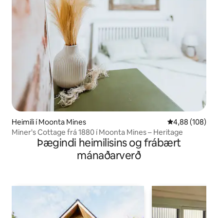
Heimili í Moonta Mines
4,88 af 5 í me
4,88 (108)
Miner's Cottage frá 1880 í Moonta Mines – Heritage
Þægindi heimilisins og frábært
mánaðarverð