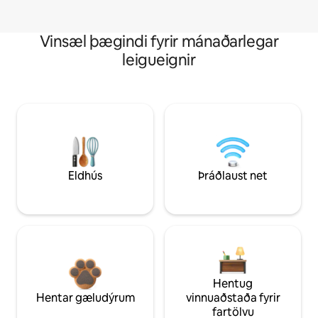
Vinsæl þægindi fyrir mánaðarlegar
leigueignir
Eldhús
Þráðlaust net
Hentug
Hentar gæludýrum
vinnuaðstaða fyrir
fartölvu