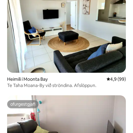
Heimili í Moonta Bay
4,9 af 5 í m
4,9 (99)
Te Taha Moana-By við ströndina. Afslöppun.
ofurgestgjafi
ofurgestgjafi