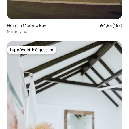
Heimili í Moonta Bay
4,85 af 5 í me
4,85 (167)
Moontana
Í uppáhaldi hjá gestum
Í uppáhaldi hjá gestum