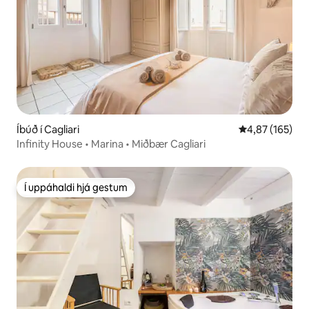
Íbúð í Cagliari
4,87 af 5 í me
4,87 (165)
Infinity House • Marina • Miðbær Cagliari
Í uppáhaldi hjá gestum
Í uppáhaldi hjá gestum