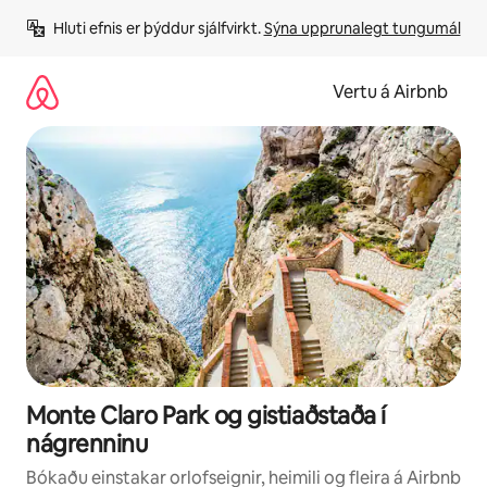
Stökkva
Hluti efnis er þýddur sjálfvirkt. 
Sýna upprunalegt tungumál
beint
að
efni
Vertu á Airbnb
Monte Claro Park og gistiaðstaða í
nágrenninu
Bókaðu einstakar orlofseignir, heimili og fleira á Airbnb