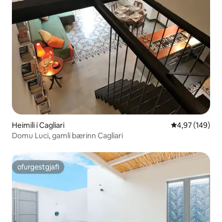
Heimili í Cagliari
4,97 af 5 í me
4,97 (149)
Domu Luci, gamli bærinn Cagliari
ofurgestgjafi
ofurgestgjafi