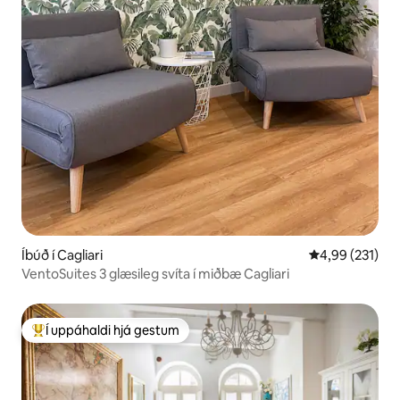
Íbúð í Cagliari
4,99 af 5 í me
4,99 (231)
VentoSuites 3 glæsileg svíta í miðbæ Cagliari
Í uppáhaldi hjá gestum
Í mestu uppáhaldi hjá gestum