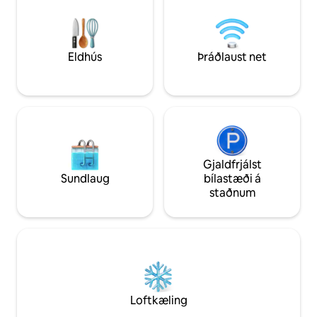
Nálægt húsinu eru 3 frábærir
Movie&Music), Wi-F
veitingastaðir. Mælt er með bíl, jeppi er
örbylgjuofni, örbyl
betri þar sem vegurinn er sums staðar
frekar ójafn. Bílastæði eru ókeypis.
Eldhús
Þráðlaust net
Gjaldfrjálst
Sundlaug
bílastæði á
staðnum
Loftkæling