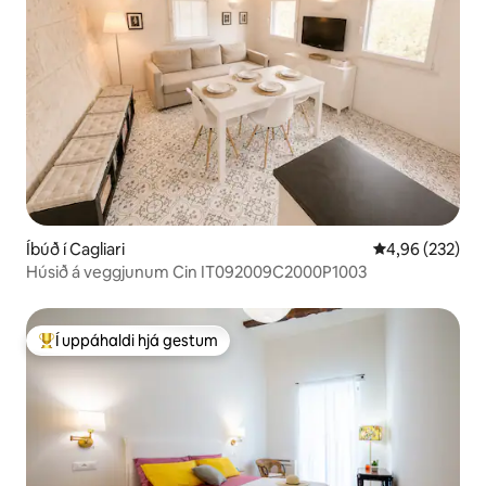
Íbúð í Cagliari
4,96 af 5 í me
4,96 (232)
Húsið á veggjunum Cin IT092009C2000P1003
Í uppáhaldi hjá gestum
Í mestu uppáhaldi hjá gestum