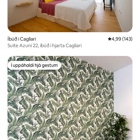
Íbúð í Cagliari
4,99 af 5 í me
4,99 (143)
Suite Azuni 22, íbúð í hjarta Cagliari
Í uppáhaldi hjá gestum
Í uppáhaldi hjá gestum