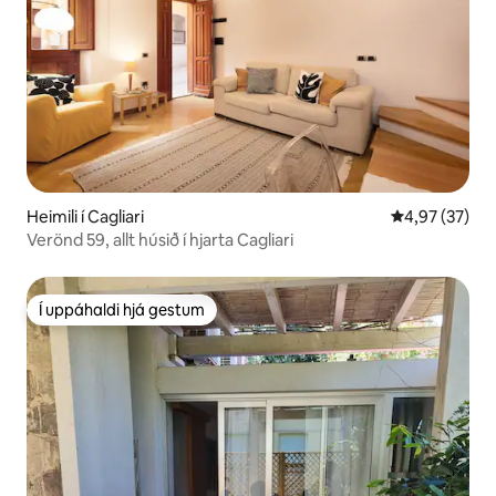
Heimili í Cagliari
4,97 af 5 í m
4,97 (37)
Verönd 59, allt húsið í hjarta Cagliari
Í uppáhaldi hjá gestum
Í uppáhaldi hjá gestum