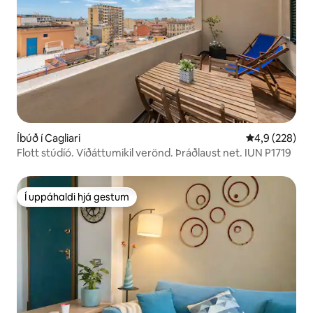
Íbúð í Cagliari
4,9 af 5 í me
4,9 (228)
Flott stúdíó. Víðáttumikil verönd. Þráðlaust net. IUN P1719
Í uppáhaldi hjá gestum
Í uppáhaldi hjá gestum