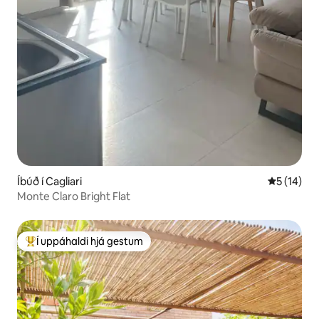
Íbúð í Cagliari
5 af 5 í m
5 (14)
Monte Claro Bright Flat
Í uppáhaldi hjá gestum
Í mestu uppáhaldi hjá gestum