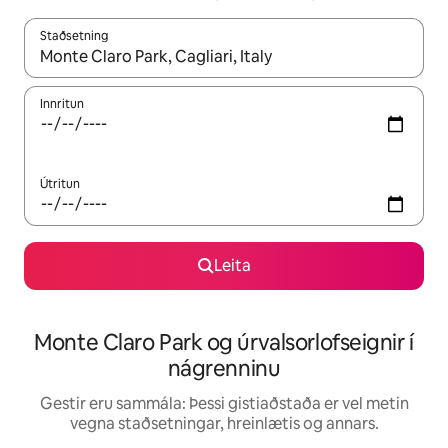
Staðsetning
Þegar niðurstöður liggja fyrir skaltu nota upp og niður örvalyk
Innritun
Útritun
Leita
Monte Claro Park og úrvalsorlofseignir í
nágrenninu
Gestir eru sammála: Þessi gistiaðstaða er vel metin
vegna staðsetningar, hreinlætis og annars.