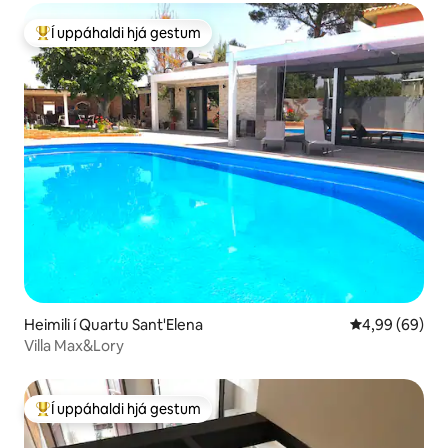
Í uppáhaldi hjá gestum
Í mestu uppáhaldi hjá gestum
Heimili í Quartu Sant'Elena
4,99 af 5 í m
4,99 (69)
Villa Max&Lory
Í uppáhaldi hjá gestum
Í mestu uppáhaldi hjá gestum