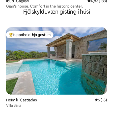
Íbúð í Cagliari
4,83 af 5 í me
4,83 (133)
Gian's house. Comfort in the historic center.
Fjölskylduvæn gisting í húsi
Í uppáhaldi hjá gestum
Í mestu uppáhaldi hjá gestum
Heimili í Castiadas
5 af 5 í m
5 (16)
Villa Sara