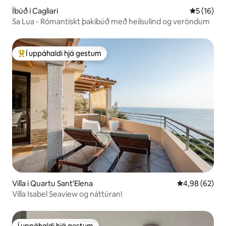
Íbúð í Cagliari
5 af 5 í m
5 (16)
Sa Lua - Rómantískt þakíbúð með heilsulind og veröndum
Í uppáhaldi hjá gestum
Í mestu uppáhaldi hjá gestum
Villa í Quartu Sant'Elena
4,98 af 5 í m
4,98 (62)
Villa Isabel Seaview og náttúran!