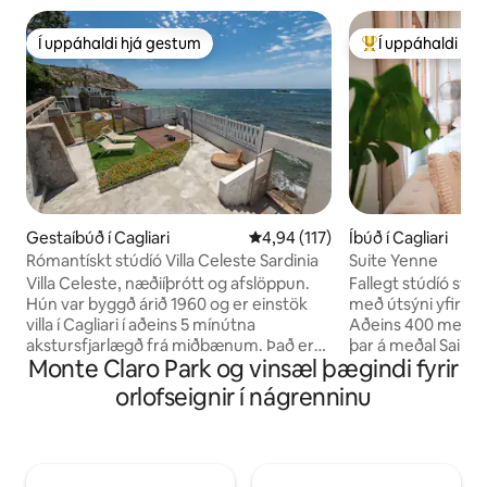
Í uppáhaldi hjá gestum
Í uppáhaldi hj
Í uppáhaldi hjá gestum
Í mestu uppáhald
Gestaíbúð í Cagliari
4,94 af 5 í meðaleinkunn, 117 u
4,94 (117)
Íbúð í Cagliari
Rómantískt stúdíó Villa Celeste Sardinia
Suite Yenne
Villa Celeste, næðiíþrótt og afslöppun.
Fallegt stúdíó stað
Hún var byggð árið 1960 og er einstök
með útsýni yfir hi
villa í Cagliari í aðeins 5 mínútna
Aðeins 400 metra frá Bastioni svæðinu,
akstursfjarlægð frá miðbænum. Það er
þar á meðal Saint
Monte Claro Park og vinsæl þægindi fyrir
mjög persónulegt, við sjóinn, með
metra frá höfninni,
beinum aðgangi að Cala Bernat
fullt af klúbbum, 
orlofseignir í nágrenninu
ströndinni, sem liggur í gegnum klettana.
verslunum fyrir þá
Hæðirnar fyrir aftan sýna magnað útsýni
Fulluppgerð og vel
og forn minnismerki sem eru fullkomin
er búin öllum þægindum, lo
fyrir gönguferðir eða fjallahjólreiðar.
sjónvarpi ( ókeypis Netf