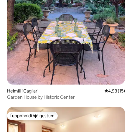
Heimili í Cagliari
4,93 af 5 í m
4,93 (15)
Garden House by Historic Center
Í uppáhaldi hjá gestum
Í uppáhaldi hjá gestum