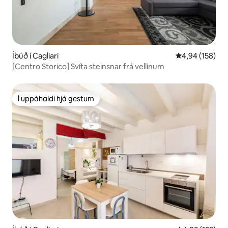
Íbúð í Cagliari
4,94 af 5 í me
4,94 (158)
[Centro Storico] Svíta steinsnar frá vellinum
Í uppáhaldi hjá gestum
Í uppáhaldi hjá gestum