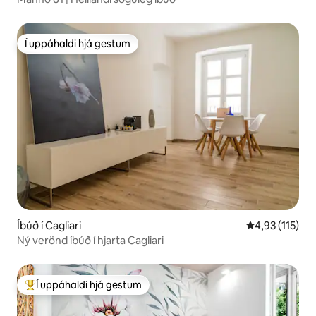
Í uppáhaldi hjá gestum
Í uppáhaldi hjá gestum
Íbúð í Cagliari
4,93 af 5 í me
4,93 (115)
Ný verönd íbúð í hjarta Cagliari
Í uppáhaldi hjá gestum
Í mestu uppáhaldi hjá gestum