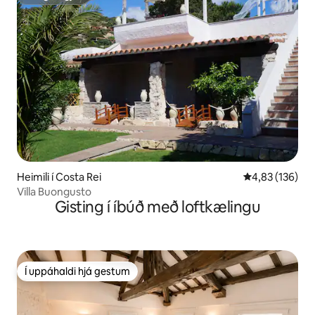
ofurgestgjafi
Heimili í Costa Rei
4,83 af 5 í me
4,83 (136)
Villa Buongusto
Gisting í íbúð með loftkælingu
Í uppáhaldi hjá gestum
Í uppáhaldi hjá gestum