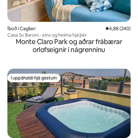
Íbúð í Cagliari
4,88 af 5 í með
4,88 (240)
Casa Su Baroni - eins og heima hjá þér
Monte Claro Park og aðrar frábærar
orlofseignir í nágrenninu
Í uppáhaldi hjá gestum
Í uppáhaldi hjá gestum