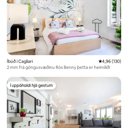
Íbúð í Cagliari
4,96 af 5 í me
4,96 (130)
2 mm frá göngusvæðinu Rós Benny þetta er heimilið!
Í uppáhaldi hjá gestum
Í uppáhaldi hjá gestum