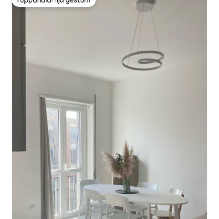
Í uppáhaldi hjá gestum
Í uppáhaldi hjá gestum