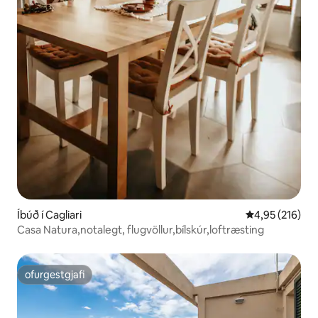
Íbúð í Cagliari
4,95 af 5 í me
4,95 (216)
Casa Natura,notalegt, flugvöllur,bílskúr,loftræsting
ofurgestgjafi
ofurgestgjafi