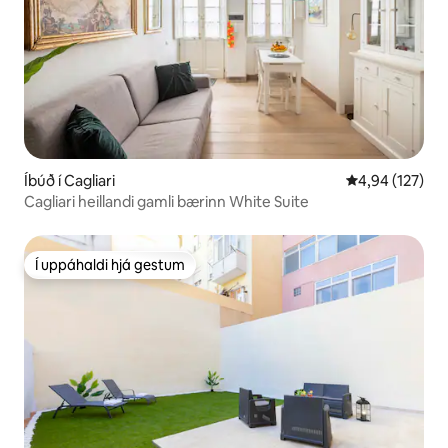
Íbúð í Cagliari
4,94 af 5 í me
4,94 (127)
Cagliari heillandi gamli bærinn White Suite
Í uppáhaldi hjá gestum
Í uppáhaldi hjá gestum