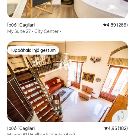
Íbúð í Cagliari
4,89 af 5 í með
4,89 (266)
My Suite 27 - City Center -
Í uppáhaldi hjá gestum
Í uppáhaldi hjá gestum
Íbúð í Cagliari
4,95 af 5 í me
4,95 (182)
Manno 81 | Heillandi söguleg íbúð