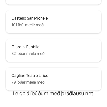
Castello San Michele
101 íbúi mælir með
Giardini Pubblici
82 íbúar mæla með
Cagliari Teatro Lirico
79 íbúar mæla með
Leiga á íbúðum með þráðlausu neti