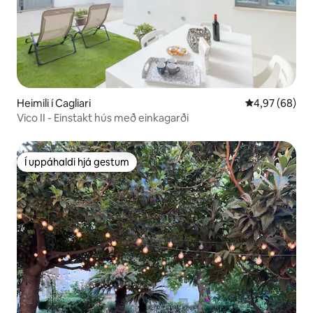
Heimili í Cagliari
4,97 af 5 í m
4,97 (68)
Vico II - Einstakt hús með einkagarði
Í uppáhaldi hjá gestum
Í uppáhaldi hjá gestum