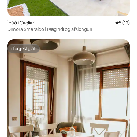
Íbúð í Cagliari
5 af 5 í m
5 (12)
Dimora Smeraldo | Þægindi og afslöngun
ofurgestgjafi
ofurgestgjafi