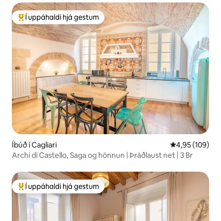
Í uppáhaldi hjá gestum
Í mestu uppáhaldi hjá gestum
Íbúð í Cagliari
4,95 af 5 í me
4,95 (109)
Archi di Castello, Saga og hönnun | Þráðlaust net | 3 Br
Í uppáhaldi hjá gestum
Í mestu uppáhaldi hjá gestum