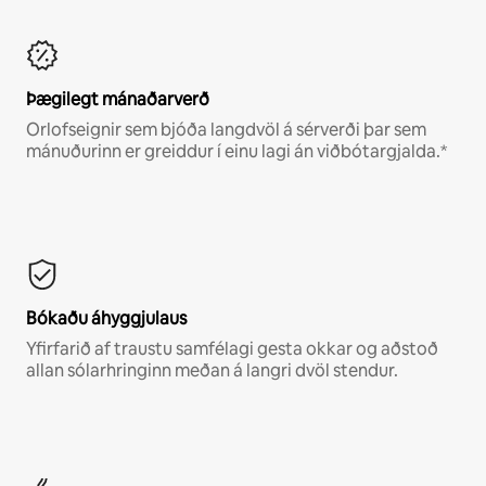
Þægilegt mánaðarverð
Orlofseignir sem bjóða langdvöl á sérverði þar sem
mánuðurinn er greiddur í einu lagi án viðbótargjalda.*
Bókaðu áhyggjulaus
Yfirfarið af traustu samfélagi gesta okkar og aðstoð
allan sólarhringinn meðan á langri dvöl stendur.