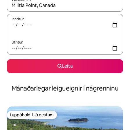
Þegar niðurstöður liggja fyrir skaltu nota upp og niður örvalyk
Innritun
Útritun
Leita
Mánaðarlegar leigueignir í nágrenninu
Í uppáhaldi hjá gestum
Í uppáhaldi hjá gestum