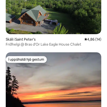
Skáli í Saint Peter's
4,86 af 5 í m
4,86 (14)
Friðhelgi @ Bras d'Or Lake Eagle House Chalet
Í uppáhaldi hjá gestum
Í uppáhaldi hjá gestum