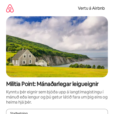
Stökkva
beint
Vertu á Airbnb
að
efni
Militia Point: Mánaðarlegar leigueignir
Kynntu þér eignir sem bjóða upp á langtímagistingu í
mánuð eða lengur og þú getur látið fara um þig eins og
heima hjá þér.
Staðsetning