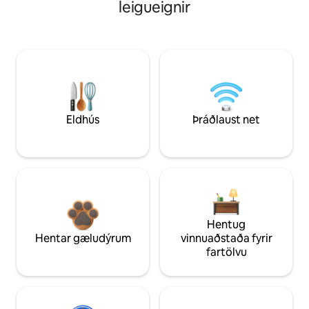
leigueignir
Eldhús
Þráðlaust net
Hentug
Hentar gæludýrum
vinnuaðstaða fyrir
fartölvu