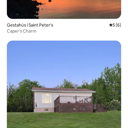
Gestahús í Saint Peter's
5 af 5 í 
5 (6)
Caper's Charm