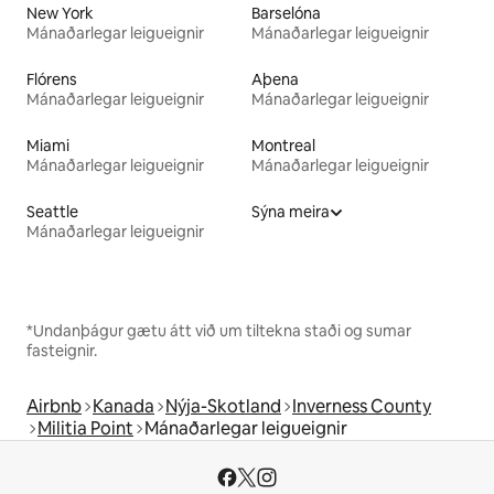
New York
Barselóna
Mánaðarlegar leigueignir
Mánaðarlegar leigueignir
Flórens
Aþena
Mánaðarlegar leigueignir
Mánaðarlegar leigueignir
Miami
Montreal
Mánaðarlegar leigueignir
Mánaðarlegar leigueignir
Seattle
Sýna meira
Mánaðarlegar leigueignir
*Undanþágur gætu átt við um tiltekna staði og sumar
fasteignir.
Airbnb
Kanada
Nýja-Skotland
Inverness County
Militia Point
Mánaðarlegar leigueignir