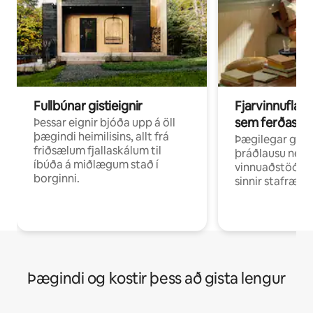
Fullbúnar gistieignir
Fjarvinnuflakk
sem ferðast v
Þessar eignir bjóða upp á öll
þægindi heimilisins, allt frá
Þægilegar gist
friðsælum fjallaskálum til
þráðlausu neti 
íbúða á miðlægum stað í
vinnuaðstöðu fy
borginni.
sinnir stafrænni
Þægindi og kostir þess að gista lengur