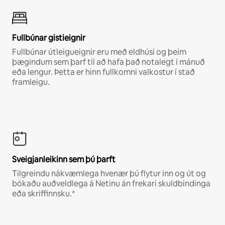
Fullbúnar gistieignir
Fullbúnar útleigueignir eru með eldhúsi og þeim
þægindum sem þarf til að hafa það notalegt í mánuð
eða lengur. Þetta er hinn fullkomni valkostur í stað
framleigu.
Sveigjanleikinn sem þú þarft
Tilgreindu nákvæmlega hvenær þú flytur inn og út og
bókaðu auðveldlega á Netinu án frekari skuldbindinga
eða skriffinnsku.*