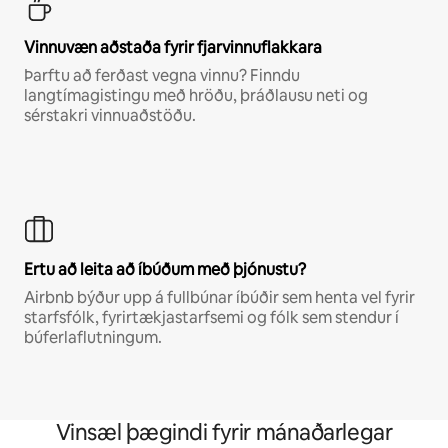
Vinnuvæn aðstaða fyrir fjarvinnuflakkara
Þarftu að ferðast vegna vinnu? Finndu
langtímagistingu með hröðu, þráðlausu neti og
sérstakri vinnuaðstöðu.
Ertu að leita að íbúðum með þjónustu?
Airbnb býður upp á fullbúnar íbúðir sem henta vel fyrir
starfsfólk, fyrirtækjastarfsemi og fólk sem stendur í
búferlaflutningum.
Vinsæl þægindi fyrir mánaðarlegar