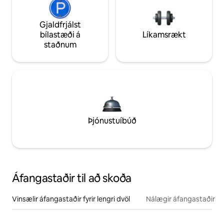
Gjaldfrjálst
bílastæði á
Líkamsrækt
staðnum
Þjónustuíbúð
Áfangastaðir til að skoða
Vinsælir áfangastaðir fyrir lengri dvöl
Nálægir áfangastaðir