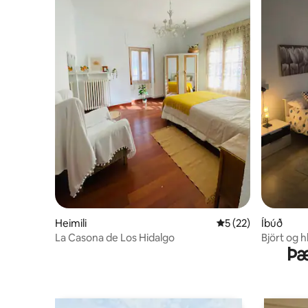
Heimili
5 af 5 í meðaleinku
5 (22)
Íbúð
La Casona de Los Hidalgo
Björt og h
Þæ