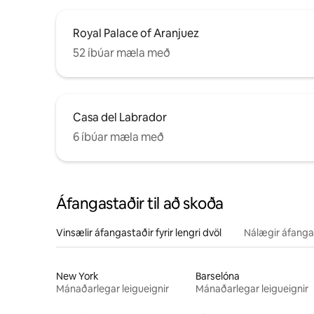
Royal Palace of Aranjuez
52 íbúar mæla með
Casa del Labrador
6 íbúar mæla með
Áfangastaðir til að skoða
Vinsælir áfangastaðir fyrir lengri dvöl
Nálægir áfanga
New York
Barselóna
Mánaðarlegar leigueignir
Mánaðarlegar leigueignir