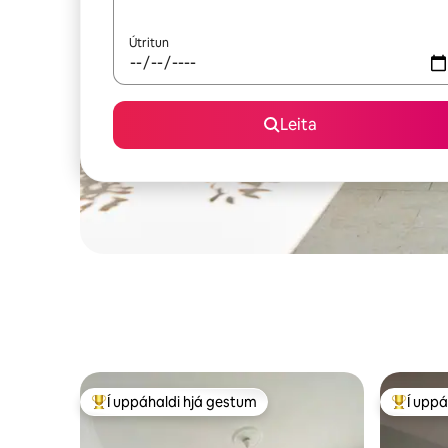
Útritun
Leita
Í uppáhaldi hjá gestum
Í uppá
Í mestu uppáhaldi hjá gestum
Í mestu 