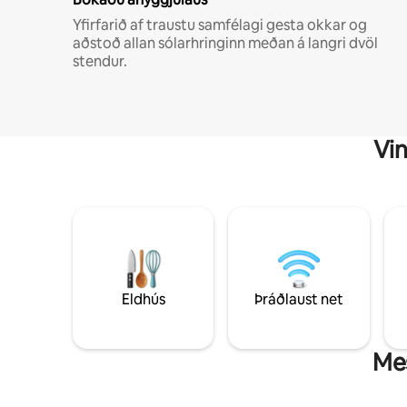
Yfirfarið af traustu samfélagi gesta okkar og
aðstoð allan sólarhringinn meðan á langri dvöl
stendur.
Vin
Eldhús
Þráðlaust net
Mes