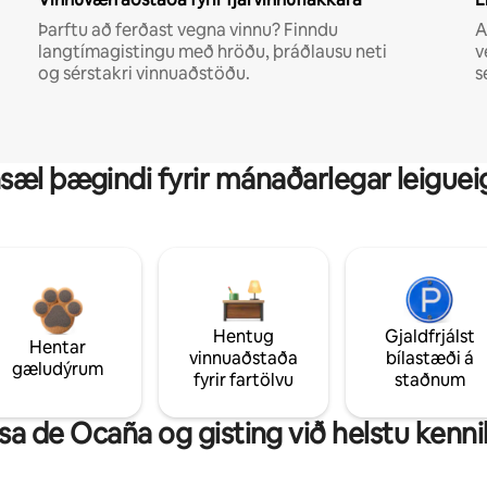
Þarftu að ferðast vegna vinnu? Finndu
A
langtímagistingu með hröðu, þráðlausu neti
v
og sérstakri vinnuaðstöðu.
s
sæl þægindi fyrir mánaðarlegar leiguei
Hentug
Gjaldfrjálst
Hentar
vinnuaðstaða
bílastæði á
gæludýrum
fyrir fartölvu
staðnum
a de Ocaña og gisting við helstu kennil