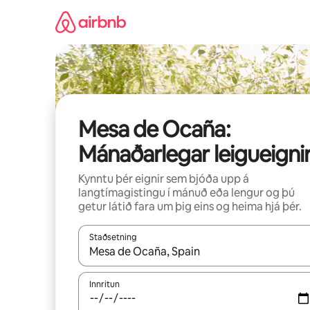
Stökkva
beint
að
efni
Mesa de Ocaña:
Mánaðarlegar leigueigni
Kynntu þér eignir sem bjóða upp á
langtímagistingu í mánuð eða lengur og þú
getur látið fara um þig eins og heima hjá þér.
Staðsetning
Þegar niðurstöður liggja fyrir skaltu nota upp og
Innritun