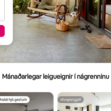
Mánaðarlegar leigueignir í nágrenninu
haldi hjá gestum
ofurgestgjafi
uppáhaldi hjá gestum
ofurgestgjafi