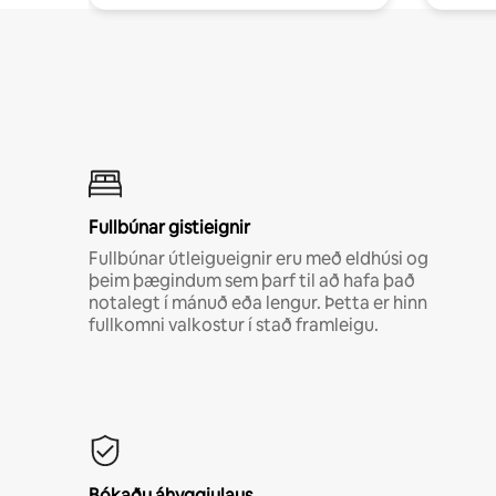
Fullbúnar gistieignir
Fullbúnar útleigueignir eru með eldhúsi og
þeim þægindum sem þarf til að hafa það
notalegt í mánuð eða lengur. Þetta er hinn
fullkomni valkostur í stað framleigu.
Bókaðu áhyggjulaus