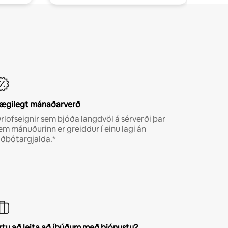
ægilegt mánaðarverð
rlofseignir sem bjóða langdvöl á sérverði þar
em mánuðurinn er greiddur í einu lagi án
iðbótargjalda.*
rtu að leita að íbúðum með þjónustu?