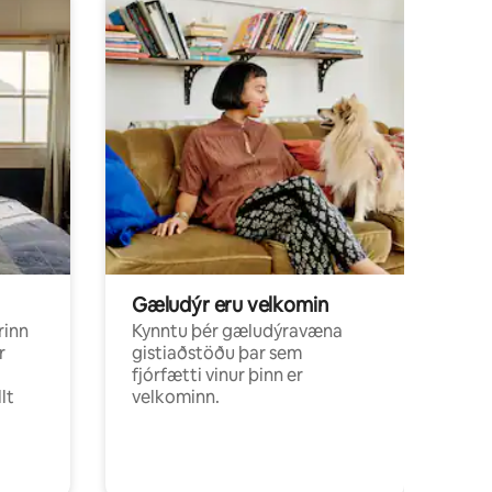
Gæludýr eru velkomin
rinn
Kynntu þér gæludýravæna
r
gistiaðstöðu þar sem
fjórfætti vinur þinn er
lt
velkominn.