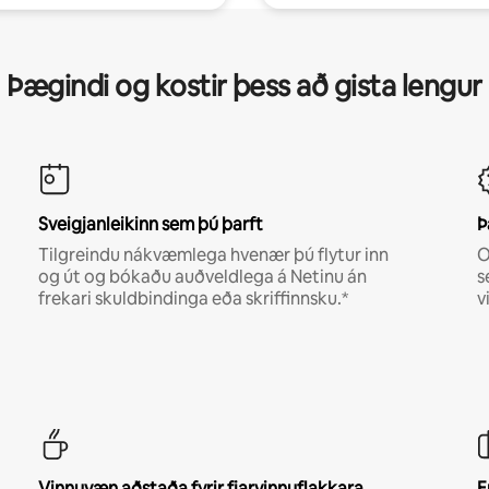
Þægindi og kostir þess að gista lengur
Sveigjanleikinn sem þú þarft
Þ
Tilgreindu nákvæmlega hvenær þú flytur inn
O
og út og bókaðu auðveldlega á Netinu án
s
frekari skuldbindinga eða skriffinnsku.*
v
Vinnuvæn aðstaða fyrir fjarvinnuflakkara
E