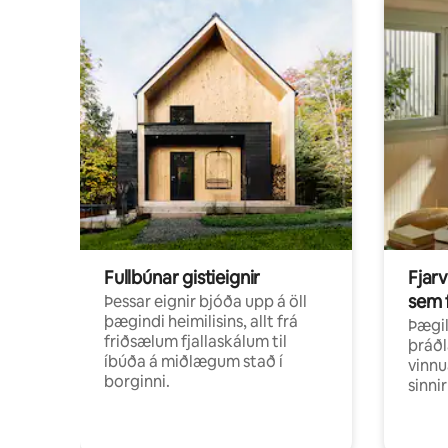
Fullbúnar gistieignir
Fjarv
sem 
Þessar eignir bjóða upp á öll
þægindi heimilisins, allt frá
Þægil
friðsælum fjallaskálum til
þráðl
íbúða á miðlægum stað í
vinnu
borginni.
sinni