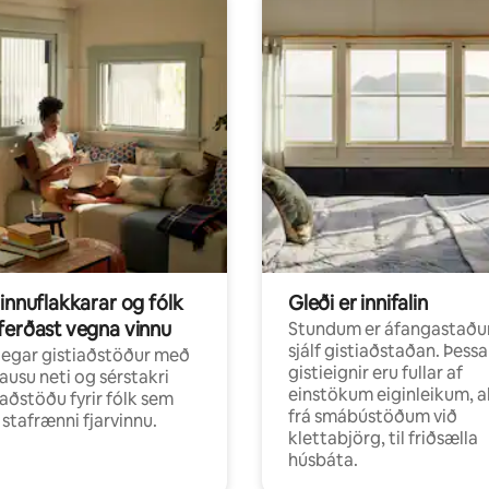
innuflakkarar og fólk
Gleði er innifalin
ferðast vegna vinnu
Stundum er áfangastaðu
sjálf gistiaðstaðan. Þessa
egar gistiaðstöður með
gistieignir eru fullar af
ausu neti og sérstakri
einstökum eiginleikum, al
aðstöðu fyrir fólk sem
frá smábústöðum við
r stafrænni fjarvinnu.
klettabjörg, til friðsælla
húsbáta.