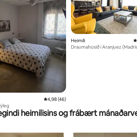
Heimili
4
Draumahúsið í Aranjuez (Madrí
nn, 22 umsagnir
4,98 af 5 í meðaleinkunn, 46 umsagnir
4,98 (46)
lýleg
gindi heimilisins og frábært mánaðarv