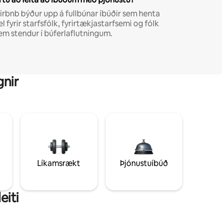
irbnb býður upp á fullbúnar íbúðir sem henta
el fyrir starfsfólk, fyrirtækjastarfsemi og fólk
em stendur í búferlaflutningum.
gnir
Líkamsrækt
Þjónustuíbúð
eiti