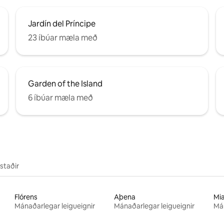
Jardín del Príncipe
23 íbúar mæla með
Garden of the Island
6 íbúar mæla með
staðir
Flórens
Aþena
Mi
Mánaðarlegar leigueignir
Mánaðarlegar leigueignir
Mán