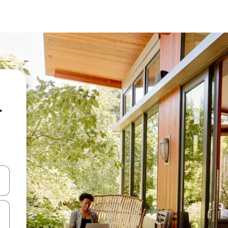
r
 niður örvalyklana eða skoða með því að snerta eða strjúka.