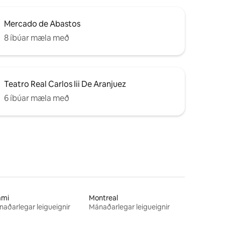
Mercado de Abastos
8 íbúar mæla með
Teatro Real Carlos Iii De Aranjuez
6 íbúar mæla með
ami
Montreal
aðarlegar leigueignir
Mánaðarlegar leigueignir