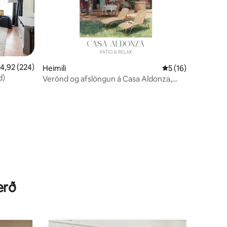
,92 af 5 í meðaleinkunn, 224 umsagnir
4,92 (224)
Heimili
5 af 5 í meðaleink
5 (16)
d)
Verönd og afslöngun á Casa Aldonza,
fullkomin fyrir fjölskyldur
erð