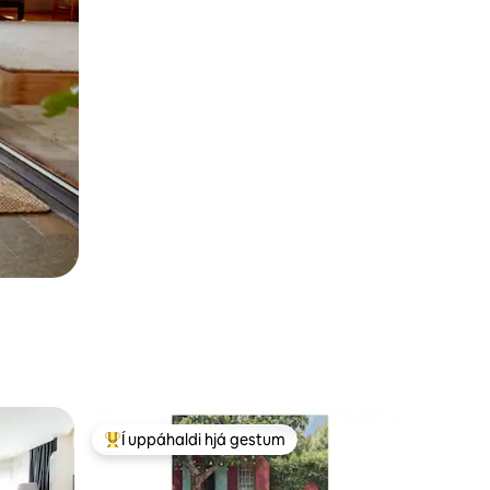
Í uppáhaldi hjá gestum
Í mestu uppáhaldi hjá gestum