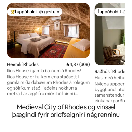
Í uppáhaldi hjá gestum
Í uppáhaldi hjá 
Í mestu uppáhaldi hjá gestum
Í uppáhaldi hjá 
Heimili í Rhodes
4,87 af 5 í meðaleinkunn, 308 u
4,87 (308)
Ilios House í gamla bænum á Rhodes!
Raðhús í Rhodes
Ilios House er fullkomlega staðsett í
Hús með heitum po
gamla miðaldabænum Rhodes á rólegum
bakgarði/miðstöð
Nýlega uppgert ný
og sólríkum stað, í aðeins nokkurra
byggt undir ítöls
metra fjarlægð frá miðri höfninni í
samanstendur af 
Rhódos og í um 100 metra fjarlægð frá
einkabakgarði og
markaðssvæði gamla bæjarins. Húsið var
Medieval City of Rhodes og vinsæl
potti. Jarðhæðin ge
keypt og gert upp árið 2005 samkvæmt
einstaklinga á sv
þægindi fyrir orlofseignir í nágrenninu
útvegun fornleifadeildar Rhódos vegna
baðherbergi, eldh
sögulegs gildis þess. Endurbyggð með
fyrstu hæð er pláss f
nýjum nútímalegum tækjum í einstökum
viðbótar með queen