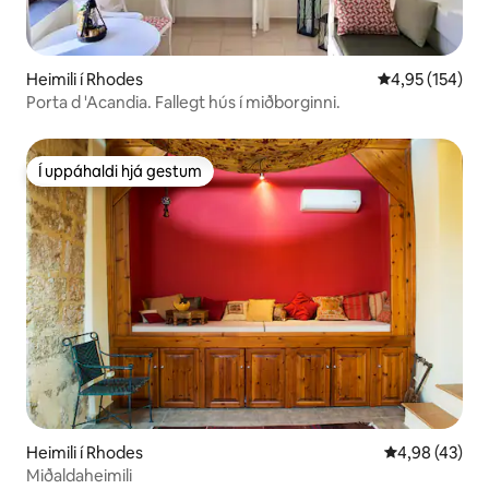
Heimili í Rhodes
4,95 af 5 í me
4,95 (154)
Porta d 'Acandia. Fallegt hús í miðborginni.
Í uppáhaldi hjá gestum
Í uppáhaldi hjá gestum
Heimili í Rhodes
4,98 af 5 í m
4,98 (43)
Miðaldaheimili