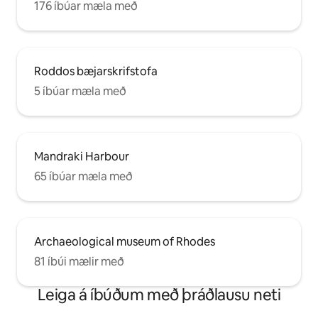
176 íbúar mæla með
Roddos bæjarskrifstofa
5 íbúar mæla með
Mandraki Harbour
65 íbúar mæla með
Archaeological museum of Rhodes
81 íbúi mælir með
Leiga á íbúðum með þráðlausu neti