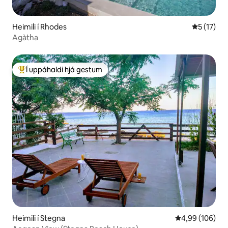
Heimili í Rhodes
5 af 5 í m
5 (17)
Agàtha
Í uppáhaldi hjá gestum
Í mestu uppáhaldi hjá gestum
Heimili í Stegna
4,99 af 5 í me
4,99 (106)