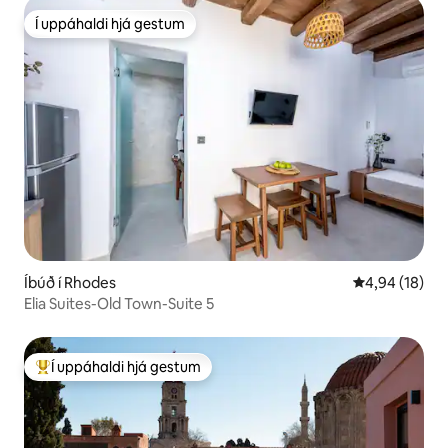
Í uppáhaldi hjá gestum
Í uppáhaldi hjá gestum
Íbúð í Rhodes
4,94 af 5 í m
4,94 (18)
Elia Suites-Old Town-Suite 5
Í uppáhaldi hjá gestum
Í mestu uppáhaldi hjá gestum