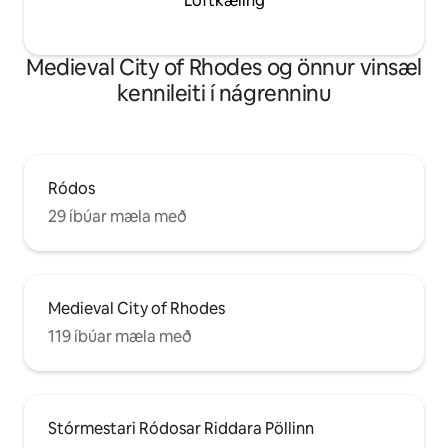
Loftkæling
kaffihúsum og öðrum skemmtistöðum ,
söfnum o.s.frv. Þú getur einnig farið
daglega í ferðir til annarra Dodecanese
Medieval City of Rhodes og önnur vinsæl
eyja eða á aðrar strendur á Rhódos . Í
samvinnu við Ilios-íbúðina í næsta húsi
kennileiti í nágrenninu
getum við tekið á móti allt að 7 manns
Ródos
29 íbúar mæla með
Medieval City of Rhodes
119 íbúar mæla með
Stórmestari Ródosar Riddara Pöllinn