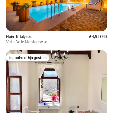
Heimili í Ialysos
4,95 af 5 í m
4,95 (76)
Vista Delle Montagne 🌿
Í uppáhaldi hjá gestum
Í uppáhaldi hjá gestum