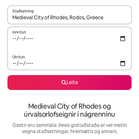
Staðsetning
Þegar niðurstöður liggja fyrir skaltu nota upp og niður örvalyk
Innritun
Útritun
Leita
Medieval City of Rhodes og
úrvalsorlofseignir í nágrenninu
Gestir eru sammála: Þessi gistiaðstaða er vel metin
vegna staðsetningar, hreinlætis og annars.