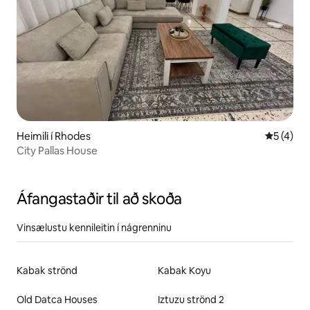
Heimili í Rhodes
5 af 5 í 
5 (4)
City Pallas House
Áfangastaðir til að skoða
Vinsælustu kennileitin í nágrenninu
Kabak strönd
Kabak Koyu
Old Datca Houses
Iztuzu strönd 2