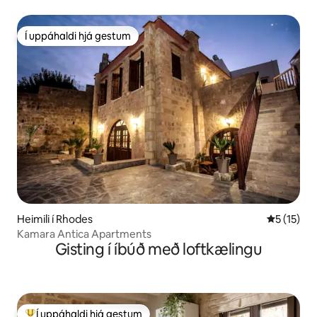
Í uppáhaldi hjá gestum
Í uppáhaldi hjá gestum
Heimili í Rhodes
5 af 5 í m
5 (15)
Kamara Antica Apartments
Gisting í íbúð með loftkælingu
Í uppáhaldi hjá gestum