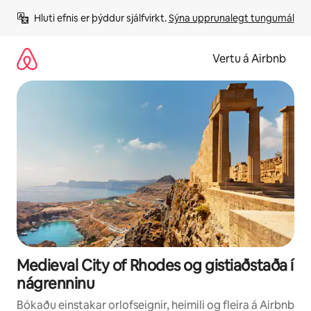
Stökkva
Hluti efnis er þýddur sjálfvirkt. 
Sýna upprunalegt tungumál
beint
að
efni
Vertu á Airbnb
Medieval City of Rhodes og gistiaðstaða í
nágrenninu
Bókaðu einstakar orlofseignir, heimili og fleira á Airbnb