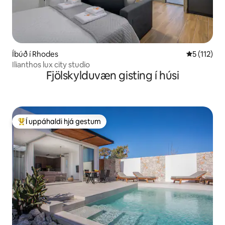
Íbúð í Rhodes
5 af 5 í me
5 (112)
Ilianthos lux city studio
Fjölskylduvæn gisting í húsi
Í uppáhaldi hjá gestum
Í mestu uppáhaldi hjá gestum