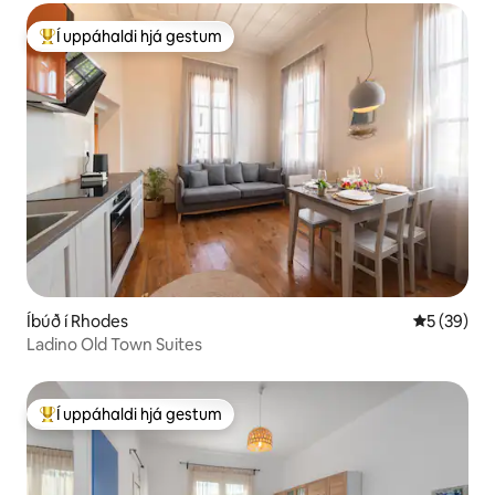
Í uppáhaldi hjá gestum
Í mestu uppáhaldi hjá gestum
Íbúð í Rhodes
5 af 5 í m
5 (39)
Ladino Old Town Suites
Í uppáhaldi hjá gestum
Í mestu uppáhaldi hjá gestum