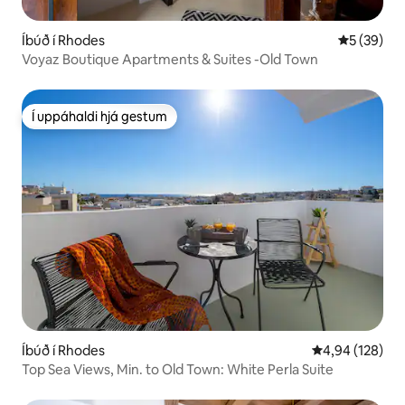
Íbúð í Rhodes
5 af 5 í m
5 (39)
Voyaz Boutique Apartments & Suites -Old Town
Í uppáhaldi hjá gestum
Í uppáhaldi hjá gestum
Íbúð í Rhodes
4,94 af 5 í me
4,94 (128)
Top Sea Views, Min. to Old Town: White Perla Suite