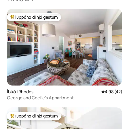
Í uppáhaldi hjá gestum
Í mestu uppáhaldi hjá gestum
Íbúð í Rhodes
4,98 af 5 í m
4,98 (42)
George and Cecilie's Appartment
Í uppáhaldi hjá gestum
Í mestu uppáhaldi hjá gestum