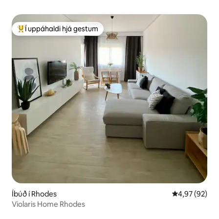
Í uppáhaldi hjá gestum
Í mestu uppáhaldi hjá gestum
Íbúð í Rhodes
4,97 af 5 í m
4,97 (92)
Violaris Home Rhodes