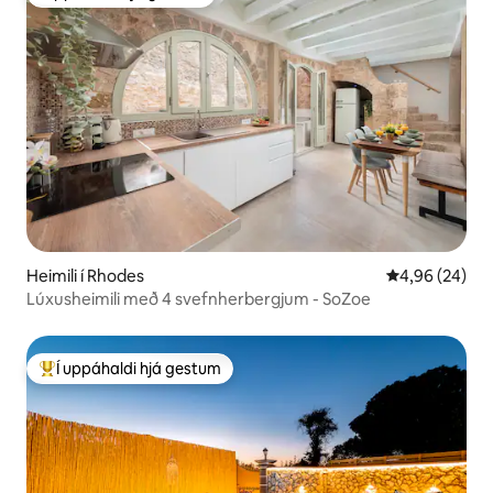
Í uppáhaldi hjá gestum
Heimili í Rhodes
4,96 af 5 í m
4,96 (24)
Lúxusheimili með 4 svefnherbergjum - SoZoe
Í uppáhaldi hjá gestum
Í mestu uppáhaldi hjá gestum