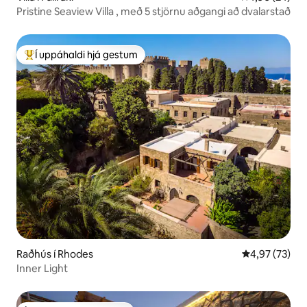
Pristine Seaview Villa , með 5 stjörnu aðgangi að dvalarstað
Í uppáhaldi hjá gestum
Í mestu uppáhaldi hjá gestum
Raðhús í Rhodes
4,97 af 5 í m
4,97 (73)
Inner Light