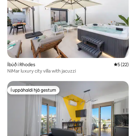
Íbúð í Rhodes
5 af 5 í m
5 (22)
NiMar luxury city villa with jacuzzi
Í uppáhaldi hjá gestum
Í uppáhaldi hjá gestum