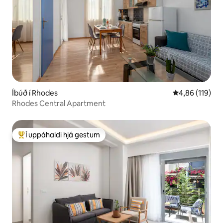
Íbúð í Rhodes
4,86 af 5 í me
4,86 (119)
Rhodes Central Apartment
Í uppáhaldi hjá gestum
Í mestu uppáhaldi hjá gestum