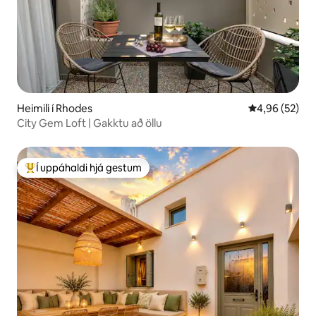
Heimili í Rhodes
4,96 af 5 í m
4,96 (52)
City Gem Loft | Gakktu að öllu
Í uppáhaldi hjá gestum
Í mestu uppáhaldi hjá gestum