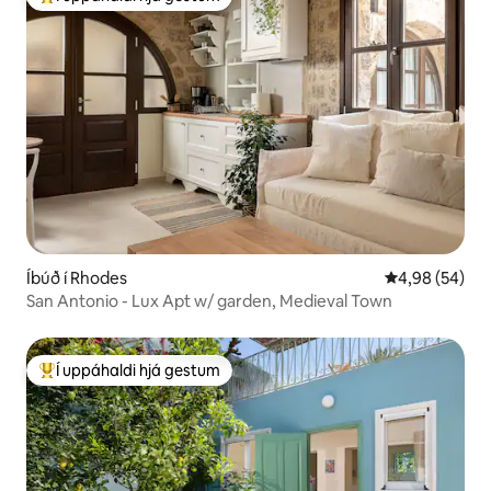
Í mestu uppáhaldi hjá gestum
Íbúð í Rhodes
4,98 af 5 í m
4,98 (54)
San Antonio - Lux Apt w/ garden, Medieval Town
Í uppáhaldi hjá gestum
Í mestu uppáhaldi hjá gestum