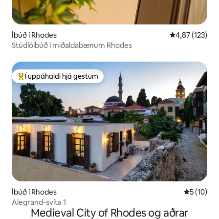
Íbúð í Rhodes
4,87 af 5 í me
4,87 (123)
Stúdíóíbúð í miðaldabænum Rhodes
Í uppáhaldi hjá gestum
Í mestu uppáhaldi hjá gestum
Íbúð í Rhodes
5 af 5 í m
5 (10)
Alegrand-svíta 1
Medieval City of Rhodes og aðrar