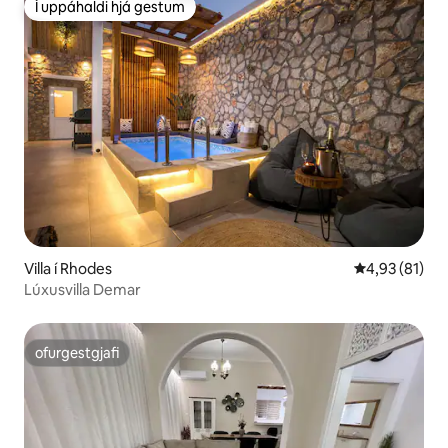
Í uppáhaldi hjá gestum
Í uppáhaldi hjá gestum
Villa í Rhodes
4,93 af 5 í m
4,93 (81)
Lúxusvilla Demar
ofurgestgjafi
ofurgestgjafi