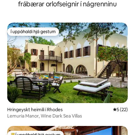
frábærar orlofseignir í nágrenninu
Í uppáhaldi hjá gestum
Í uppáhaldi hjá gestum
Hringeyskt heimili í Rhodes
5 af 5 í m
5 (22)
Lemuria Manor, Wine Dark Sea Villas