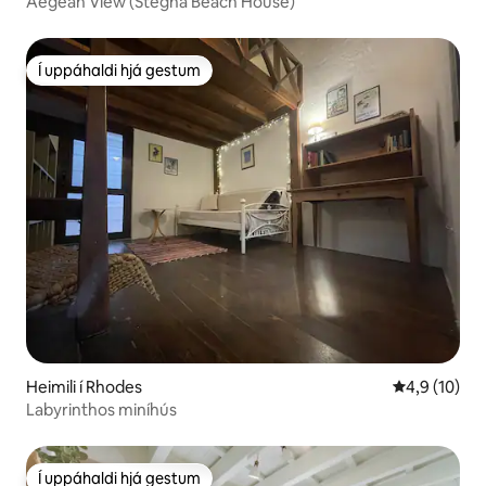
Aegean View (Stegna Beach House)
Í uppáhaldi hjá gestum
Í uppáhaldi hjá gestum
Heimili í Rhodes
4,9 af 5 í m
4,9 (10)
Labyrinthos miníhús
Í uppáhaldi hjá gestum