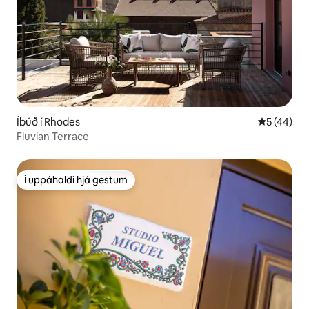
Íbúð í Rhodes
5 af 5 í m
5 (44)
Fluvian Terrace
Í uppáhaldi hjá gestum
Í uppáhaldi hjá gestum