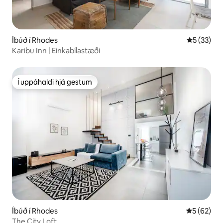
Íbúð í Rhodes
5 af 5 í m
5 (33)
Karibu Inn | Einkabílastæði
Í uppáhaldi hjá gestum
Í uppáhaldi hjá gestum
Íbúð í Rhodes
5 af 5 í m
5 (62)
The City Loft