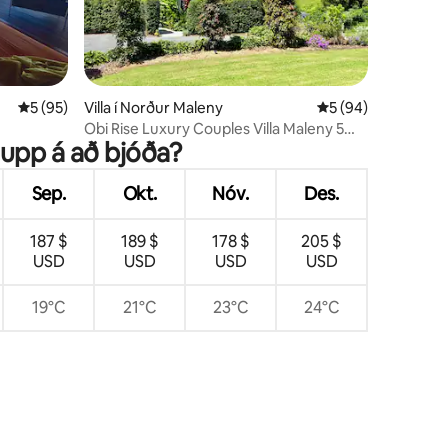
5 af 5 í meðaleinkunn, 95 umsagnir
5 (95)
Villa í Norður Maleny
5 af 5 í meðaleink
5 (94)
Obi Rise Luxury Couples Villa Maleny 5
 upp á að bjóða?
mín. í bæinn
Sep.
Okt.
Nóv.
Des.
187 $
189 $
178 $
205 $
USD
USD
USD
USD
19°C
21°C
23°C
24°C