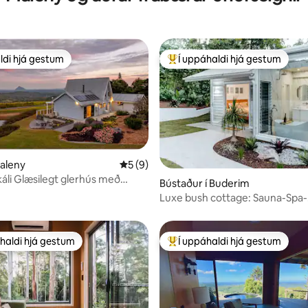
ldi hjá gestum
Í uppáhaldi hjá gestum
ldi hjá gestum
Í mestu uppáhaldi hjá gestum
, 1.113 umsagnir
Maleny
5 af 5 í meðaleinkunn, 9 umsagnir
5 (9)
áli Glæsilegt glerhús með
Bústaður í Buderim
i
Luxe bush cottage: Sauna-Spa-
Stargazing bathtub
haldi hjá gestum
Í uppáhaldi hjá gestum
uppáhaldi hjá gestum
Í mestu uppáhaldi hjá gestum