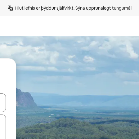
Hluti efnis er þýddur sjálfvirkt. 
Sýna upprunalegt tungumál
 niður örvalyklana eða skoða með því að snerta eða strjúka.