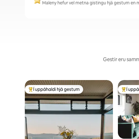
Maleny hefur vel metna gistingu hjá gestum en m
Gestir eru sammá
Í uppáhaldi hjá gestum
Í uppá
Í mestu uppáhaldi hjá gestum
Í mestu 