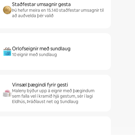
Staðfestar umsagnir gesta
Þú hefur meira en 15.140 staðfestar umsagnir til
að auðvelda þér valið
Orlofseignir með sundlaug
10 eignir með sundlaug
Vinsæl þægindi fyrir gesti
Maleny býður upp á eignir með þægindum
sem falla vel í kramið hjá gestum, sér í lagi
Eldhús, Þráðlaust net og Sundlaug