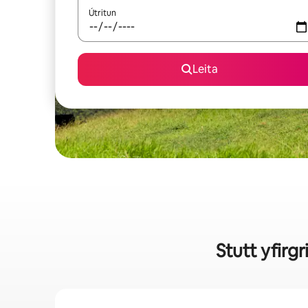
Útritun
Leita
Stutt yfirg