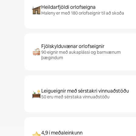
Heildarfjöldi orlofseigna
Maleny er með 180 orlofseignir til að skoða
Fjölskylduvænar orlofseignir
90 eignir með aukaplássi og barnvænum
þægindum
Leigueignir með sérstakri vinnuaðstöðu
50 eru með sérstaka vinnuaðstöðu
4,9 í meðaleinkunn