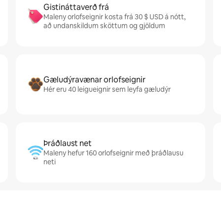
Gistináttaverð frá
Maleny orlofseignir kosta frá 30 $ USD á nótt,
að undanskildum sköttum og gjöldum
Gæludýravænar orlofseignir
Hér eru 40 leigueignir sem leyfa gæludýr
Þráðlaust net
Maleny hefur 160 orlofseignir með þráðlausu
neti