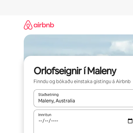
Stökkva
beint
að
efni
Orlofseignir í Maleny
Finndu og bókaðu einstaka gistingu á Airbnb
Staðsetning
Þegar niðurstöður liggja fyrir skaltu nota upp og
Innritun