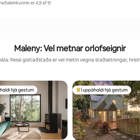
eðaleinkunnin er 4,9 af 5!
Maleny: Vel metnar orlofseignir
la: Þessi gistiaðstaða er vel metin vegna staðsetningar, hrei
haldi hjá gestum
Í uppáhaldi hjá gestum
uppáhaldi hjá gestum
Í mestu uppáhaldi hjá gestum