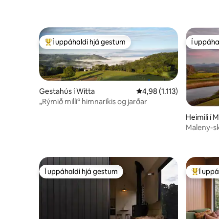
Í uppáhaldi hjá gestum
Í uppáha
Í mestu uppáhaldi hjá gestum
Í uppáha
Gestahús í Witta
4,98 af 5 í meðaleinkunn
4,98 (1.113)
„Rýmið milli“ himnaríkis og jarðar
Heimili í 
Maleny-sk
fjallaútsýn
Í uppáhaldi hjá gestum
Í uppá
Í uppáhaldi hjá gestum
Í mestu 