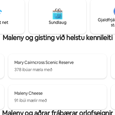
Gjaldfrjá
t net
Sundlaug
s
Maleny og gisting við helstu kennileiti
Mary Cairncross Scenic Reserve
378 íbúar mæla með
Maleny Cheese
91 íbúi mælir með
Maleny og aðrar frábærar orlofseignir