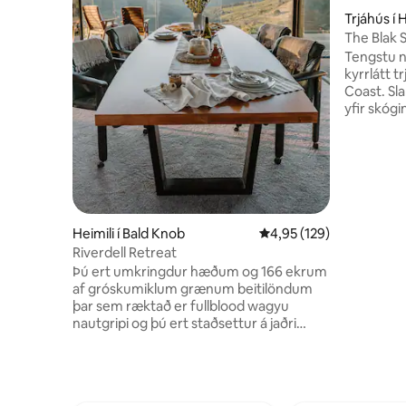
Trjáhús í
The Blak S
Tengstu n
kyrrlátt t
Coast. Sl
yfir skógi
nágrenninu
Þetta van
þér að hæg
á. Blak Shak er í úrslitum í
gestgjafa
hvert ein
til að vei
Heimili í Bald Knob
4,95 af 5 í meðaleinkun
4,95 (129)
Aðeins no
Riverdell Retreat
tískuvers
Þú ert umkringdur hæðum og 166 ekrum
sjávarúts
af gróskumiklum grænum beitilöndum
fyrir því a
þar sem ræktað er fullblood wagyu
nautgripi og þú ert staðsettur á jaðri
hálendisins Sunshine Coast með útsýni
yfir hafið frá Mt Coolum til norðurhluta
Caloundra. Njóttu rúmgóðrar hvíldar
með 360 gráðu útsýni í arkitektúrlega