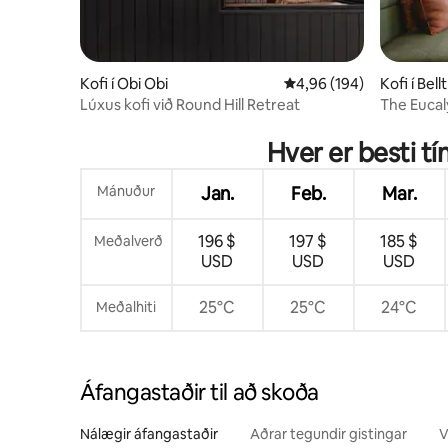
Kofi í Obi Obi
4,96 af 5 í meðaleinkun
4,96 (194)
Kofi í Bel
Lúxus kofi við Round Hill Retreat
The Euca
Hver er besti t
Mánuður
Jan.
Feb.
Mar.
196 $
197 $
185 $
Meðalverð
USD
USD
USD
25°C
25°C
24°C
Meðalhiti
Áfangastaðir til að skoða
Nálægir áfangastaðir
Aðrar tegundir gistingar
V