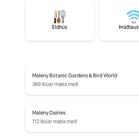
hönnuðu eign sem er hönnuð til að nýta
sér sjávargoluna allt árið um kring og þar
sem næturnar eru alltaf svalar í þessari
hæð. Gistináttaverð inniheldur tvö
fullorðin (svefnpláss fyrir fjóra) og eldivið
Eldhús
Þráðlaus
fyrir hverja nótt. Gæludýragjald er
aðgreint fyrir ítarlegri hreinlætisþrif.
Maleny Botanic Gardens & Bird World
369 íbúar mæla með
Maleny Dairies
112 íbúar mæla með