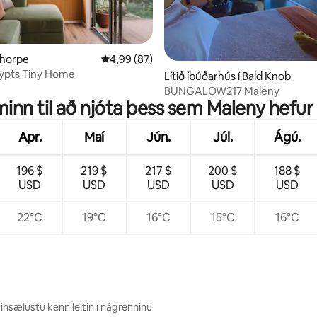
n, 194 umsagnir
lthorpe
4,99 af 5 í meðaleinkunn, 87 umsagnir
4,99 (87)
lypts Tiny Home
Lítið íbúðarhús í Bald Knob
BUNGALOW217 Maleny
íminn til að njóta þess sem Maleny hefur
Apr.
Maí
Jún.
Júl.
Ágú.
196 $
219 $
217 $
200 $
188 $
USD
USD
USD
USD
USD
22°C
19°C
16°C
15°C
16°C
insælustu kennileitin í nágrenninu