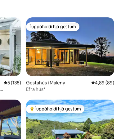
Í uppáhaldi hjá gestum
Í uppáhaldi hjá gestum
5 af 5 í meðaleinkunn, 138 umsagnir
5 (138)
Gestahús í Maleny
4,89 af 5 í meðaleink
4,89 (89)
Efra hús*
Í uppáhaldi hjá gestum
Í mestu uppáhaldi hjá gestum