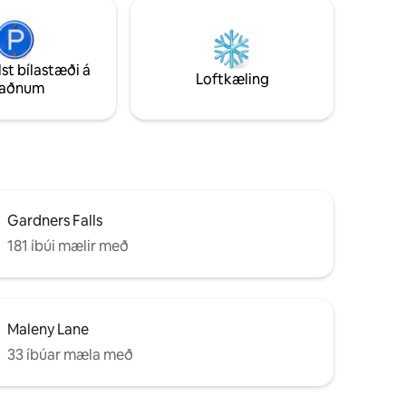
lst bílastæði á
Loftkæling
taðnum
Gardners Falls
181 íbúi mælir með
Maleny Lane
33 íbúar mæla með