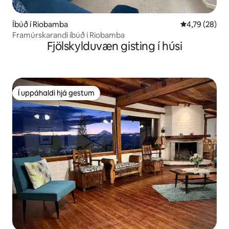
Íbúð í Riobamba
4,79 af 5 í m
4,79 (28)
Framúrskarandi íbúð í Riobamba
Fjölskylduvæn gisting í húsi
Í uppáhaldi hjá gestum
Í uppáhaldi hjá gestum