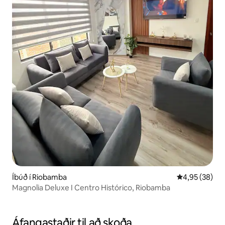
Íbúð í Riobamba
4,95 af 5 í m
4,95 (38)
Magnolia Deluxe I Centro Histórico, Riobamba
Áfangastaðir til að skoða