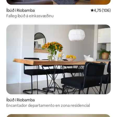
Íbúð í Riobamba
4,75 af 5 í me
4,75 (106)
Falleg íbúð á einkasvæðinu
Íbúð í Riobamba
Encantador departamento en zona residencial