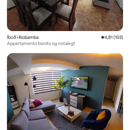
Íbúð í Riobamba
4,81 af 5 í me
4,81 (103)
Appartamento bonito og notalegt