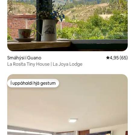
Smáhýsi í Guano
4,95 af 5 í m
4,95 (65)
La Rosita Tiny House | La Joya Lodge
Í uppáhaldi hjá gestum
Í uppáhaldi hjá gestum