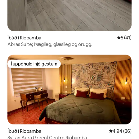
Íbúð í Riobamba
5 af 5 í m
5 (41)
Abras Suite; Þægileg, glæsileg og örugg.
Í uppáhaldi hjá gestum
Í uppáhaldi hjá gestum
Íbúð í Riobamba
4,94 af 5 í m
4,94 (36)
Svítan Aura Green| Centro Riobamba