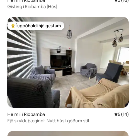
Heimili í Riobamba
5 af 5 í m
5 (16)
Gisting í Riobamba |Hús|
Í uppáhaldi hjá gestum
Í mestu uppáhaldi hjá gestum
Heimili í Riobamba
5 af 5 í m
5 (14)
Fjölskylduþægindi: Nýtt hús í góðum stíl