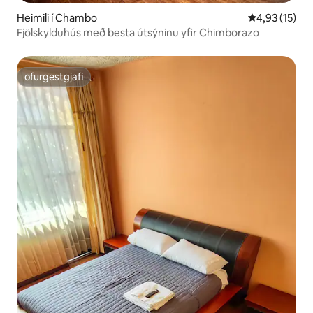
Heimili í Chambo
4,93 af 5 í m
4,93 (15)
Fjölskylduhús með besta útsýninu yfir Chimborazo
ofurgestgjafi
ofurgestgjafi