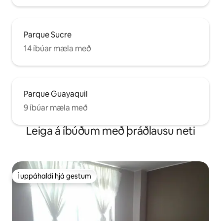
Parque Sucre
14 íbúar mæla með
Parque Guayaquil
9 íbúar mæla með
Leiga á íbúðum með þráðlausu neti
Í uppáhaldi hjá gestum
Í uppáhaldi hjá gestum