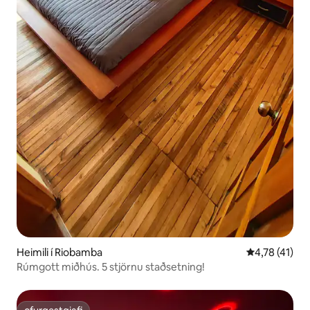
Heimili í Riobamba
4,78 af 5 í m
4,78 (41)
Rúmgott miðhús. 5 stjörnu staðsetning!