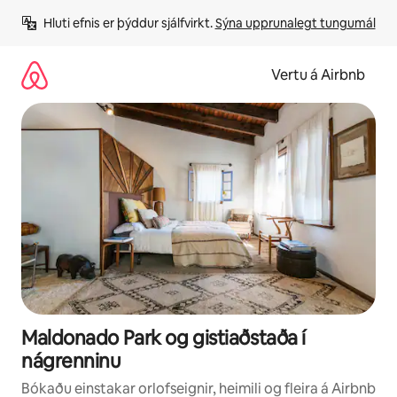
Stökkva
Hluti efnis er þýddur sjálfvirkt. 
Sýna upprunalegt tungumál
beint
að
efni
Vertu á Airbnb
Maldonado Park og gistiaðstaða í
nágrenninu
Bókaðu einstakar orlofseignir, heimili og fleira á Airbnb