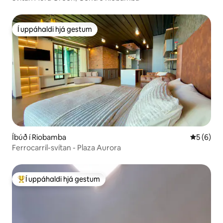
Í uppáhaldi hjá gestum
Í uppáhaldi hjá gestum
Íbúð í Riobamba
5 af 5 í 
5 (6)
Ferrocarril-svítan - Plaza Aurora
Í uppáhaldi hjá gestum
Í mestu uppáhaldi hjá gestum