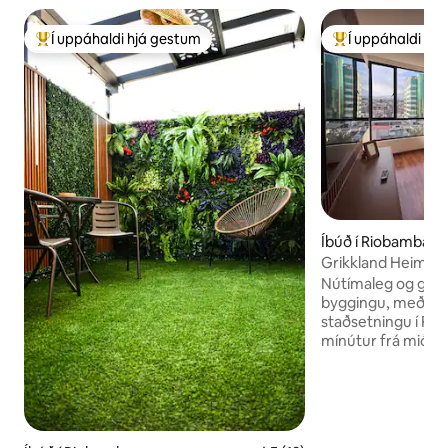
Í uppáhaldi hjá gestum
Í uppáhaldi hj
Í mestu uppáhaldi hjá gestum
Í mestu uppáhald
Íbúð í Riobamba
Grikkland Heim M
Nútímaleg og glæsi
byggingu, með óvi
staðsetningu í Ri
mínútur frá miðbæ
hvert sem er á fæt
nálægt leikvangin
Borja, sem eru mest
borginni. Rúmgóð, 
rúma allt að 7 manns