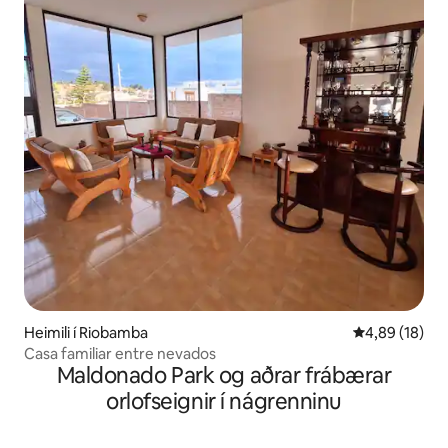
Heimili í Riobamba
4,89 af 5 í m
4,89 (18)
Casa familiar entre nevados
Maldonado Park og aðrar frábærar
orlofseignir í nágrenninu