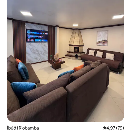
Íbúð í Riobamba
4,97 af 5 í m
4,97 (79)