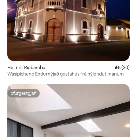
Heimili í Riobamba
5 af 5 í m
5 (20)
Wasipicheno Endurnýjað gestahús frá nýlendutímanum
ofurgestgjafi
ofurgestgjafi