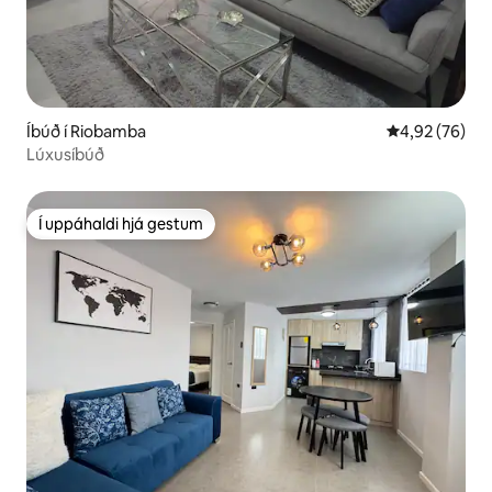
Íbúð í Riobamba
4,92 af 5 í m
4,92 (76)
Lúxusíbúð
Í uppáhaldi hjá gestum
Í uppáhaldi hjá gestum