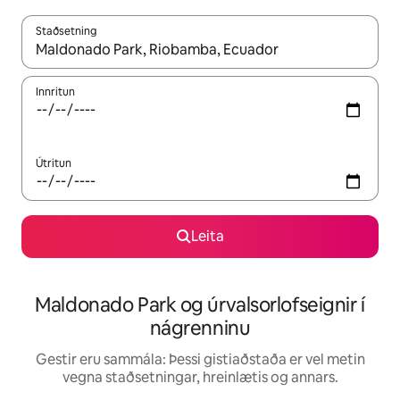
Staðsetning
Þegar niðurstöður liggja fyrir skaltu nota upp og niður örvalyk
Innritun
Útritun
Leita
Maldonado Park og úrvalsorlofseignir í
nágrenninu
Gestir eru sammála: Þessi gistiaðstaða er vel metin
vegna staðsetningar, hreinlætis og annars.