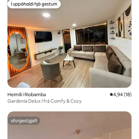
Í uppáhaldi hjá gestum
Í uppáhaldi hjá gestum
Heimili í Riobamba
4,94 af 5 í m
4,94 (18)
Gardenia Delux l frá Comfy & Cozy
ofurgestgjafi
ofurgestgjafi