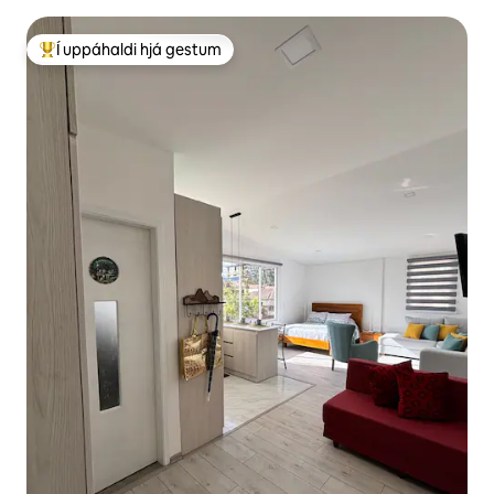
Í uppáhaldi hjá gestum
Í mestu uppáhaldi hjá gestum