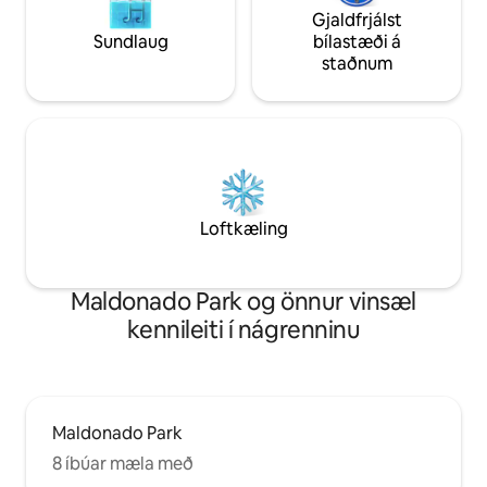
Gjaldfrjálst
Sundlaug
bílastæði á
staðnum
Loftkæling
Maldonado Park og önnur vinsæl
kennileiti í nágrenninu
Maldonado Park
8 íbúar mæla með