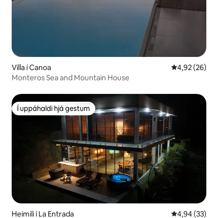
Villa í Canoa
4,92 af 5 í m
4,92 (26)
Monteros Sea and Mountain House
Í uppáhaldi hjá gestum
Í uppáhaldi hjá gestum
Heimili í La Entrada
4,94 af 5 í m
4,94 (33)