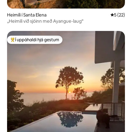
Heimili í Santa Elena
5 af 5 í m
5 (22)
„Heimili við sjóinn með Ayangue-laug“
Í uppáhaldi hjá gestum
Í mestu uppáhaldi hjá gestum