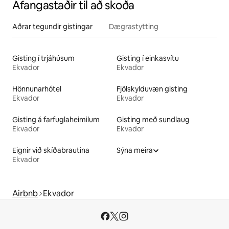
Áfangastaðir til að skoða
Aðrar tegundir gistingar
Dægrastytting
Gisting í trjáhúsum
Gisting í einkasvítu
Ekvador
Ekvador
Hönnunarhótel
Fjölskylduvæn gisting
Ekvador
Ekvador
Gisting á farfuglaheimilum
Gisting með sundlaug
Ekvador
Ekvador
Eignir við skíðabrautina
Sýna meira
Ekvador
Airbnb
Ekvador