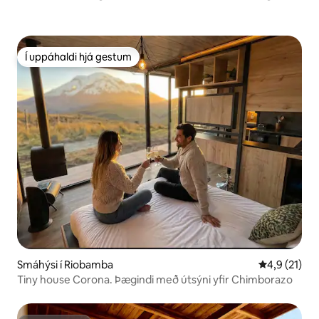
Í uppáhaldi hjá gestum
Í uppáhaldi hjá gestum
Smáhýsi í Riobamba
4,9 af 5 í m
4,9 (21)
Tiny house Corona. Þægindi með útsýni yfir Chimborazo