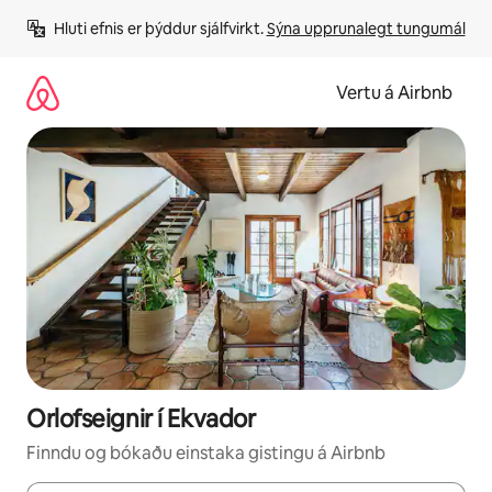
Stökkva
Hluti efnis er þýddur sjálfvirkt. 
Sýna upprunalegt tungumál
beint
að
efni
Vertu á Airbnb
Orlofseignir í Ekvador
Finndu og bókaðu einstaka gistingu á Airbnb