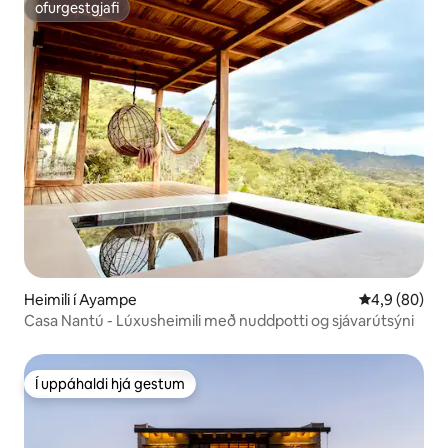
ofurgestgjafi
ofurgestgjafi
Heimili í Ayampe
4,9 af 5 í m
4,9 (80)
Casa Nantú - Lúxusheimili með nuddpotti og sjávarútsýni
Í uppáhaldi hjá gestum
Í uppáhaldi hjá gestum