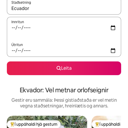
Staðsetning
Þegar niðurstöður liggja fyrir skaltu nota upp og niður örvalyk
Innritun
Útritun
Leita
Ekvador: Vel metnar orlofseignir
Gestir eru sammála: Þessi gistiaðstaða er vel metin
vegna staðsetningar, hreinlætis og annars.
Í uppáhaldi hjá gestum
Í uppáhaldi hj
Í mestu uppáhaldi hjá gestum
Í mestu uppáhald