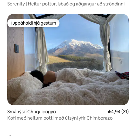
Serenity | Heitur pottur, ísbað og aðgangur að ströndinni
Í uppáhaldi hjá gestum
Í uppáhaldi hjá gestum
Smáhýsi í Chuquipogyo
4,94 af 5 í m
4,94 (31)
Kofi með heitum potti með útsýni yfir Chimborazo