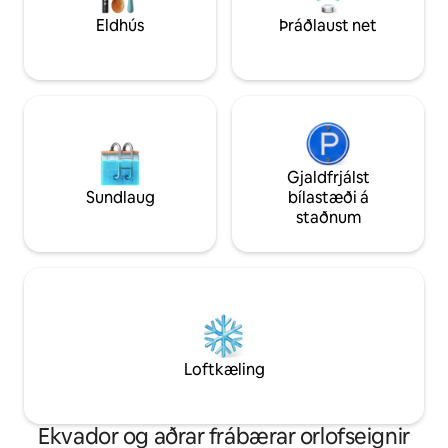
ATHUGAÐU AÐ VIÐ
gönguferðir á okkar einstöku
Eldhús
Þráðlaust net
MÍNÚTNA AKSTU
einkaslóðum. Taktu þátt í jógatíma með
MINDO.
sérfræðingi!
Gjaldfrjálst
Sundlaug
bílastæði á
staðnum
Loftkæling
Ekvador og aðrar frábærar orlofseignir