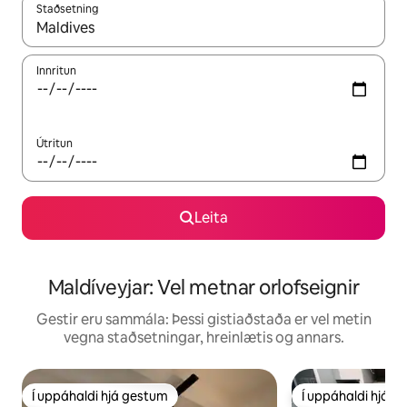
Staðsetning
Þegar niðurstöður liggja fyrir skaltu nota upp og niður örvalyk
Innritun
Útritun
Leita
Maldíveyjar: Vel metnar orlofseignir
Gestir eru sammála: Þessi gistiaðstaða er vel metin
vegna staðsetningar, hreinlætis og annars.
Í uppáhaldi hjá gestum
Í uppáhaldi hjá 
Í uppáhaldi hjá gestum
Í uppáhaldi hjá 