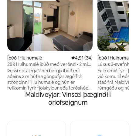
Íbúð í Hulhumalé
4,91 af 5 í meðaleinkunn, 34 u
4,91 (34)
Íbúð í Hulhumalé
2BR Hulhumalé íbúð með verönd • 2 mín.
Lúxus 3-svefnherb
göngufjarlægð frá ströndinni
Þessi notalega 2 herbergja íbúð er í
Fullkomið fyrir þá 
aðeins 2 mínútna göngufjarlægð frá
við komu til eða nó
ströndinni í Hulhumalé og hún er
stað frá Maldíveyjum. Slakaðu á í 
fullkomin fyrir fjölskyldur eða ferðahópa
rúmgóðu og nútímal
Maldíveyjar: Vinsæl þægindi í
sem samanstanda af allt að 5 gestum.
6 gesti (helst 2 fu
Bæði svefnherbergin eru með en-suite
Njóttu svalanna, e
orlofseignum
baðherbergjum auk stofu og lítillar
vinnuaðstöðunnar, 
eldhúss. Njótið einkaverandarinnar á
þráðlausa netsins
veröndinni þar sem hægt er að borða
Loftkæling og öryggi. Staðsett á 
utandyra og reykingar eru leyfðar
svæði í Hulhumale 
Frábærir veitingastaðir í göngufæri og
ferju, verslunum,
flugvöllurinn aðeins í 10 mínútna fjarlægð
höfn. Upplifðu Hulhumalé, sem er hluti