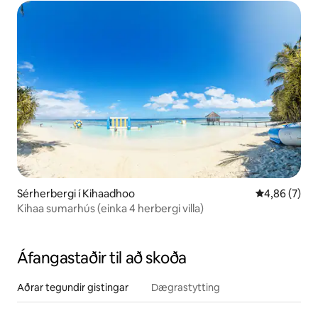
Sérherbergi í Kihaadhoo
4,86 af 5 í 
4,86 (7)
Kihaa sumarhús (einka 4 herbergi villa)
Áfangastaðir til að skoða
Aðrar tegundir gistingar
Dægrastytting