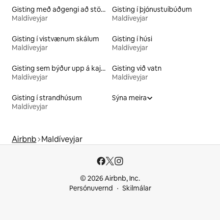
Gisting með aðgengi að stöðuvatni
Gisting í þjónustuíbúðum
Maldíveyjar
Maldíveyjar
Gisting í vistvænum skálum
Gisting í húsi
Maldíveyjar
Maldíveyjar
Gisting sem býður upp á kajak
Gisting við vatn
Maldíveyjar
Maldíveyjar
Gisting í strandhúsum
Sýna meira
Maldíveyjar
Airbnb
Maldíveyjar
© 2026 Airbnb, Inc.
Persónuvernd
Skilmálar