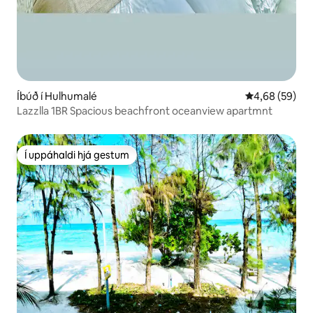
Íbúð í Hulhumalé
4,68 af 5 í m
4,68 (59)
Lazzlla 1BR Spacious beachfront oceanview apartmnt
Í uppáhaldi hjá gestum
Í uppáhaldi hjá gestum