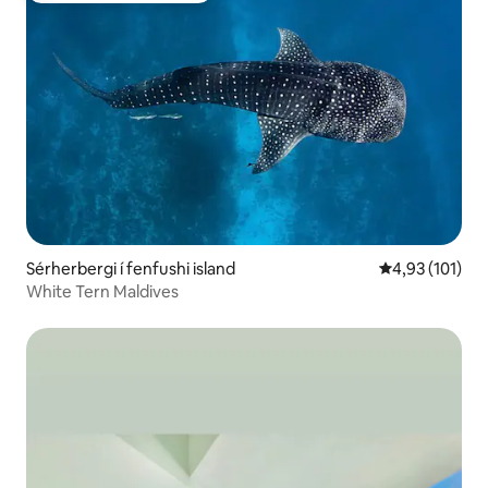
Sérherbergi í fenfushi island
4,93 af 5 í me
4,93 (101)
White Tern Maldives