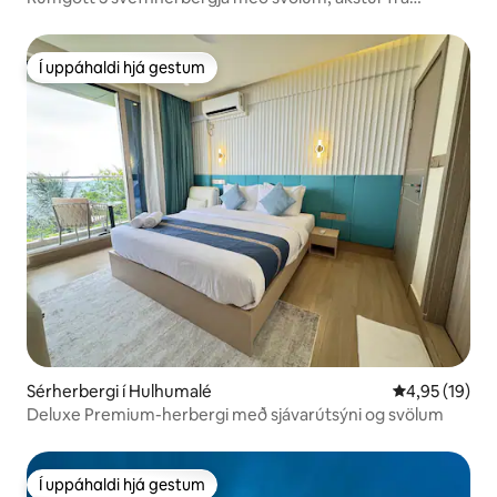
flugvelli | 5 mín. að ströndinni
Í uppáhaldi hjá gestum
Í uppáhaldi hjá gestum
Sérherbergi í Hulhumalé
4,95 af 5 í m
4,95 (19)
Deluxe Premium-herbergi með sjávarútsýni og svölum
Í uppáhaldi hjá gestum
Í uppáhaldi hjá gestum