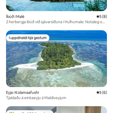
Íbúð í Malé
5 af 5 í 
5 (8)
2 herbergja íbúð við sjávarsíðuna í Hulhumale: Notaleg og
fullbúin
Í uppáhaldi hjá gestum
Í uppáhaldi hjá gestum
Eyja í Kolamaafushi
5 af 5 í 
5 (6)
Tjaldaðu á einkaeyju á Maldíveyjum