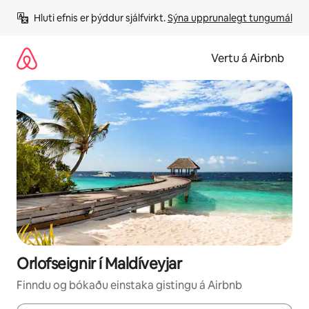
Stökkva
Hluti efnis er þýddur sjálfvirkt. 
Sýna upprunalegt tungumál
beint
að
efni
Vertu á Airbnb
Orlofseignir í Maldíveyjar
Finndu og bókaðu einstaka gistingu á Airbnb