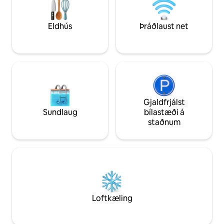
sem gerir þetta tilvalið fyrir millilendingar
af Greater Male-sv
og stuttar dvölir Húsgögn með
nútímalegri þriggj
þægilegum rúmum, loftkælingu,
Eldhús
Þráðlaust net
þráðlausu neti og öllu nauðsynjulegu til
að dvölin verði ánægjuleg
Gjaldfrjálst
Sundlaug
bílastæði á
staðnum
Loftkæling