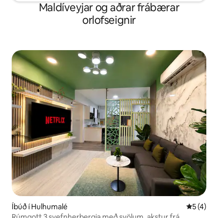
Maldíveyjar og aðrar frábærar
orlofseignir
Íbúð í Hulhumalé
5 af 5 í 
5 (4)
Rúmgott 3 svefnherbergja með svölum, akstur frá