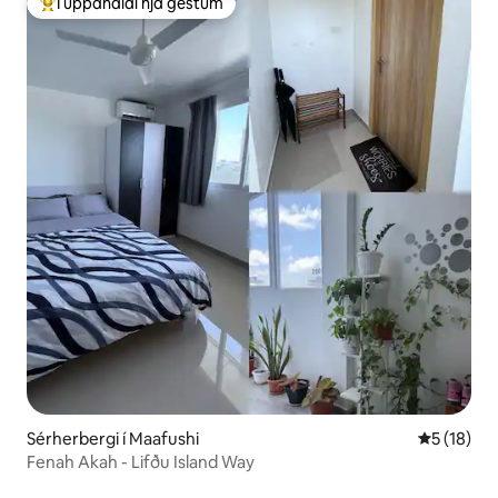
Í uppáhaldi hjá gestum
Í mestu uppáhaldi hjá gestum
Sérherbergi í Maafushi
5 af 5 í m
5 (18)
Fenah Akah - Lifðu Island Way