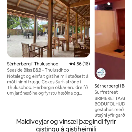
Sérherbergi í Thulusdhoo
4,56 af 5 í meðaleinkunn, 16 u
4,56 (16)
Seaside Bliss B&B - Thulusdhoo
Notalegt og einfalt gistiheimili staðsett á
móti hinni frægu Cokes Surf-strönd í
Sérherbergi í Bod
Thulusdhoo. Herbergin okkar eru dreifð
Surfretreat
um jarðhæðina og fyrstu hæðina og
BRIMBRETTAAFDR
bjóða upp á þægindi og þægindi. Gestir
BODUFOLHUDHOO Su
geta slappað af í rúmgóðu setustofunni
gestahús með fj
okkar undir berum himni á fyrstu
útsýni yfir garðin
hæðinni ásamt rólum og sófasætum sem
Maldíveyjar og vinsæl þægindi fyrir
herbergjum í stra
henta fullkomlega til afslöppunar eftir
er einkabaðherber
ævintýradag. Hvort sem þú ert
gistingu á gistiheimili
Herbergin eru:Örygg