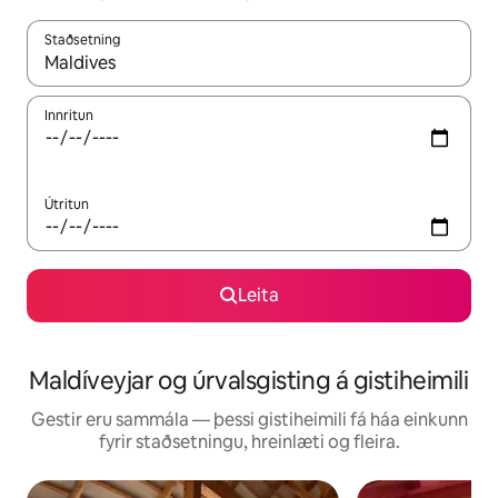
Staðsetning
Þegar niðurstöður liggja fyrir skaltu nota upp og niður örvalyk
Innritun
Útritun
Leita
Maldíveyjar og úrvalsgisting á gistiheimili
Gestir eru sammála — þessi gistiheimili fá háa einkunn
fyrir staðsetningu, hreinlæti og fleira.