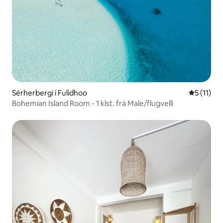
Sérherbergi í Fulidhoo
5 af 5 í m
5 (11)
Bohemian Island Room - 1 klst. frá Male/flugvelli