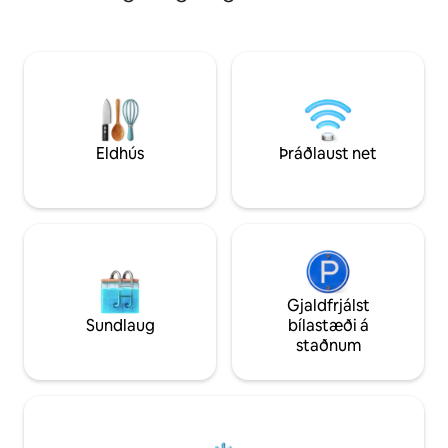
brimbrettakappi, iðkar jóga, í ódýrri
bar,straujárn,sjón
brúðkaupsferð eða einfaldlega hér í
ókeypis WiFi Í okkar stað getur þú gert
ævintýraferð eða fjölskyldufríi komum
annars konar afþr
við til móts við alla. Fríið á eyjunni bíður
miyaru kafara Næturveiði með snorkli
þín!
með mantas Snorkl í
Sandbank Picnic island Barbecue Kerti
Eldhús
Þráðlaust net
Gjaldfrjálst
Sundlaug
bílastæði á
staðnum