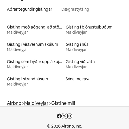
Aðrar tegundir gistingar
Dægrastytting
Gisting með aðgengi að stöðuvatni
Gisting í þjónustuíbúðum
Maldíveyjar
Maldíveyjar
Gisting í vistvænum skálum
Gisting í húsi
Maldíveyjar
Maldíveyjar
Gisting sem býður upp á kajak
Gisting við vatn
Maldíveyjar
Maldíveyjar
Gisting í strandhúsum
Sýna meira
Maldíveyjar
Airbnb
Maldíveyjar
Gistiheimili
© 2026 Airbnb, Inc.