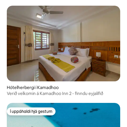
Hótelherbergi í Kamadhoo
Verið velkomin á Kamadhoo Inn 2 - finndu eyjalífið
Í uppáhaldi hjá gestum
Í uppáhaldi hjá gestum