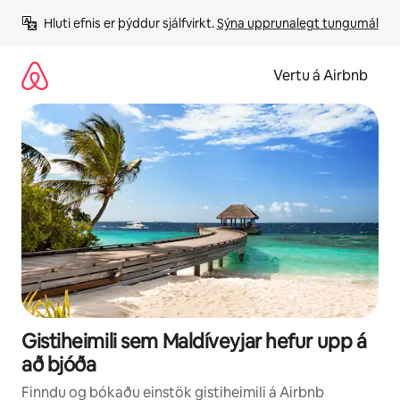
Stökkva
Hluti efnis er þýddur sjálfvirkt. 
Sýna upprunalegt tungumál
beint
að
efni
Vertu á Airbnb
Gistiheimili sem Maldíveyjar hefur upp á
að bjóða
Finndu og bókaðu einstök gistiheimili á Airbnb