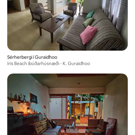
Sérherbergi í Guraidhoo
Iris Beach íbúðarhúsnæði - K. Guraidhoo