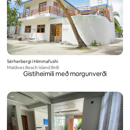
Sérherbergi í Himmafushi
Maldives Beach Island BnB
Gistiheimili með morgunverði