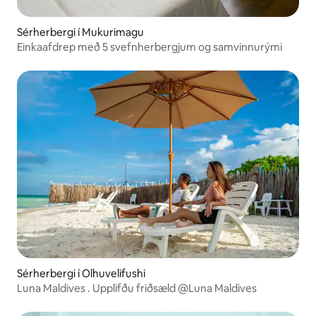
Sérherbergi í Mukurimagu
Einkaafdrep með 5 svefnherbergjum og samvinnurými
Sérherbergi í Olhuvelifushi
Luna Maldives . Upplifðu friðsæld @Luna Maldives