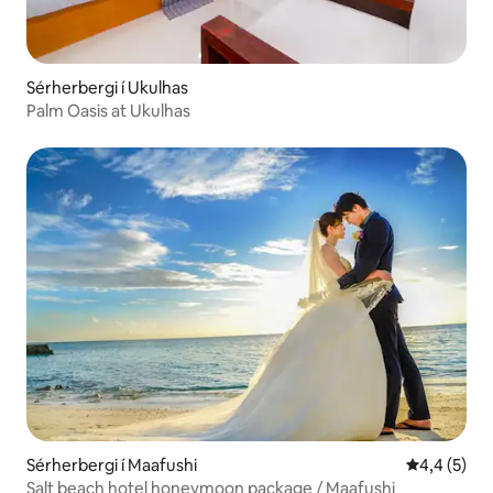
Sérherbergi í Ukulhas
Palm Oasis at Ukulhas
Sérherbergi í Maafushi
4,4 af 5 í 
4,4 (5)
Salt beach hotel honeymoon package / Maafushi