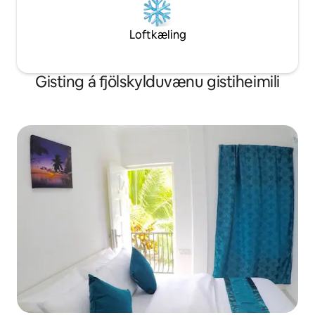
Loftkæling
Gisting á fjölskylduvænu gistiheimili