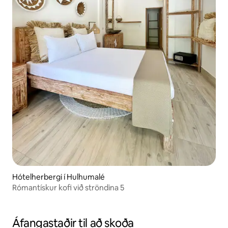
Hótelherbergi í Hulhumalé
Rómantískur kofi við ströndina 5
Áfangastaðir til að skoða