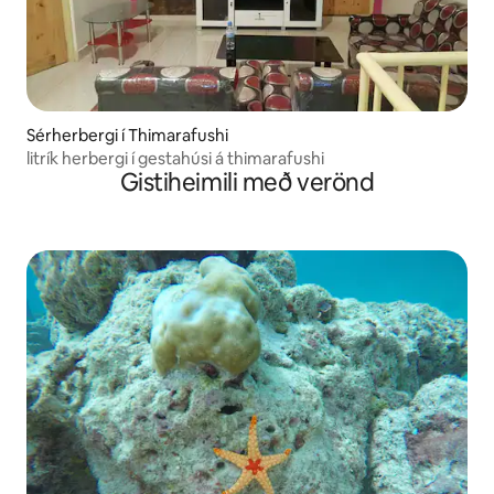
Sérherbergi í Thimarafushi
litrík herbergi í gestahúsi á thimarafushi
Gistiheimili með verönd