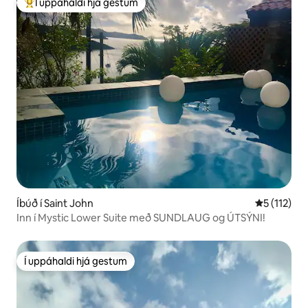
Í uppáhaldi hjá gestum
Í mestu uppáhaldi hjá gestum
Íbúð í Saint John
5 af 5 í me
5 (112)
Inn í Mystic Lower Suite með SUNDLAUG og ÚTSÝNI!
Í uppáhaldi hjá gestum
Í uppáhaldi hjá gestum