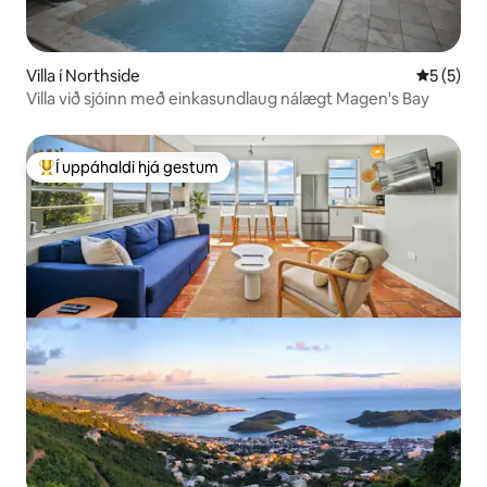
Villa í Northside
5 af 5 í 
5 (5)
Villa við sjóinn með einkasundlaug nálægt Magen's Bay
Í uppáhaldi hjá gestum
Í mestu uppáhaldi hjá gestum