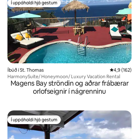
Í uppáhaldi hjá gestum
Í uppáhaldi hjá gestum
Íbúð í St. Thomas
4,9 af 5 í me
4,9 (162)
HarmonySuite/ Honeymoon/ Luxury Vacation Rental
Magens Bay ströndin og aðrar frábærar
orlofseignir í nágrenninu
Í uppáhaldi hjá gestum
Í uppáhaldi hjá gestum