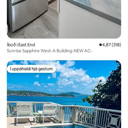
Íbúð í East End
4,87 af 5 í me
4,87 (318)
Sunrise Sapphire West-A Building-NEW AC-
Í uppáhaldi hjá gestum
Í uppáhaldi hjá gestum