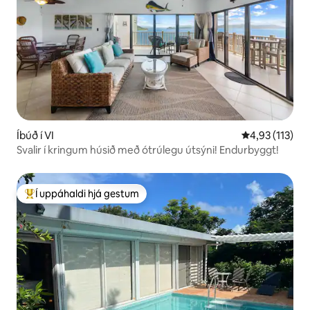
Íbúð í VI
4,93 af 5 í me
4,93 (113)
Svalir í kringum húsið með ótrúlegu útsýni! Endurbyggt!
Í uppáhaldi hjá gestum
Í mestu uppáhaldi hjá gestum