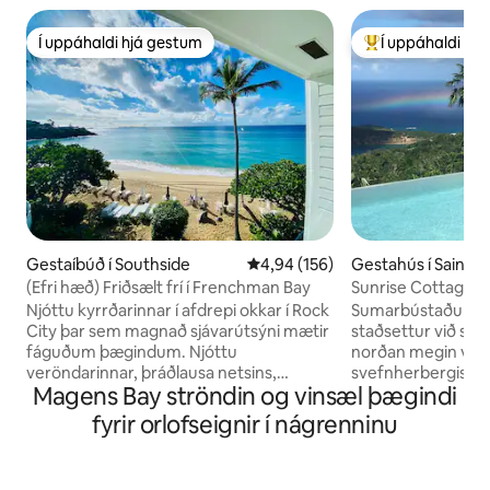
Í uppáhaldi hjá gestum
Í uppáhaldi hj
Í uppáhaldi hjá gestum
Í mestu uppáhald
Gestaíbúð í Southside
4,94 af 5 í meðaleinkunn, 156 u
4,94 (156)
Gestahús í Saint 
(Efri hæð) Friðsælt frí í Frenchman Bay
Sunrise Cottage -
Einka
Njóttu kyrrðarinnar í afdrepi okkar í Rock
Sumarbústaður só
City þar sem magnað sjávarútsýni mætir
staðsettur við sva
fáguðum þægindum. Njóttu
norðan megin við S
veröndarinnar, þráðlausa netsins,
svefnherbergis bú
Magens Bay ströndin og vinsæl þægindi
loftræstingarinnar og vistvæninnar
eldhúsi og stofu. 
sólarorku. Afdrep okkar er vel staðsett
sólarinnar á sólpal
fyrir orlofseignir í nágrenninu
fyrir fjölskyldur jafnt sem ferðamenn og
einkasundlauginni 
er nálægt Morningstar Beach, Westin
njóta útsýnisins yf
ráðstefnum og verslunum Havensight.
stjörnurnar á kvöl