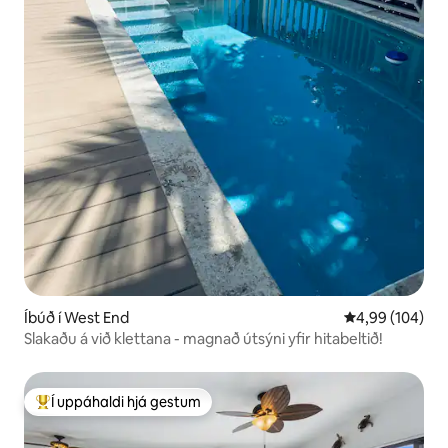
Íbúð í West End
4,99 af 5 í me
4,99 (104)
Slakaðu á við klettana - magnað útsýni yfir hitabeltið!
Í uppáhaldi hjá gestum
Í mestu uppáhaldi hjá gestum