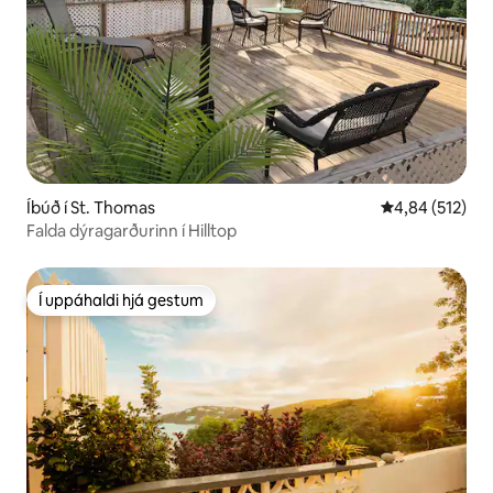
Íbúð í St. Thomas
4,84 af 5 í me
4,84 (512)
Falda dýragarðurinn í Hilltop
Í uppáhaldi hjá gestum
Í uppáhaldi hjá gestum