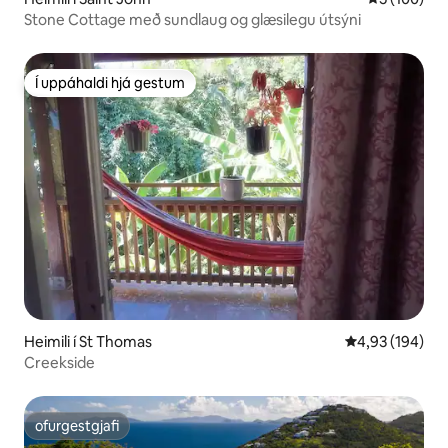
Stone Cottage með sundlaug og glæsilegu útsýni
Í uppáhaldi hjá gestum
Í uppáhaldi hjá gestum
Heimili í St Thomas
4,93 af 5 í me
4,93 (194)
Creekside
ofurgestgjafi
ofurgestgjafi