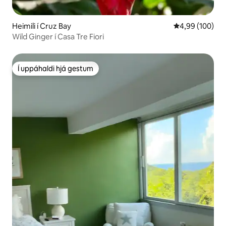
Heimili í Cruz Bay
4,99 af 5 í me
4,99 (100)
Wild Ginger í Casa Tre Fiori
Í uppáhaldi hjá gestum
Í uppáhaldi hjá gestum