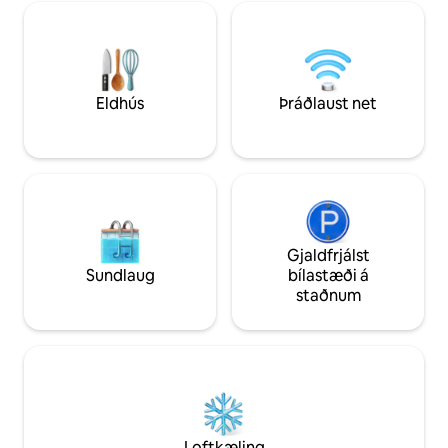
Til að auka þægindin getur þú leigt jeppa
stað eru 20 mínútu
eða nýtt þér leigubílaþjónustu. Smelltu á
Beach, 15 mínútur t
skráningu okkar fyrir hópvillu sem býður
Red Hook. Athugaðu: Gestgjafarnir búa
upp á nægt pláss fyrir allt að 15 gesti.
á staðnum með 2 
Yfirfarðu skráningarupplýsingar og
bústaður er aðeins 
húsreglur fyrir snurðulausa dvöl.
eða eldri.
Eldhús
Þráðlaust net
Gjaldfrjálst
Sundlaug
bílastæði á
staðnum
Loftkæling