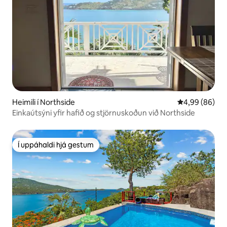
Heimili í Northside
4,99 af 5 í m
4,99 (86)
Einkaútsýni yfir hafið og stjörnuskoðun við Northside
Í uppáhaldi hjá gestum
Í uppáhaldi hjá gestum