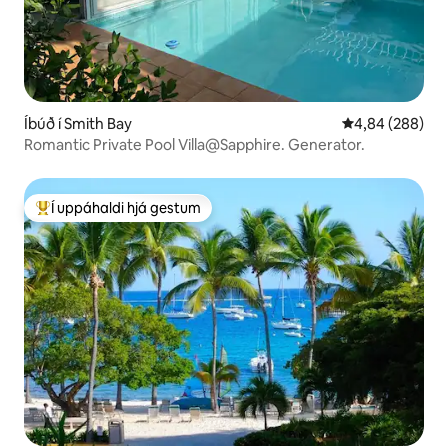
Íbúð í Smith Bay
4,84 af 5 í með
4,84 (288)
Romantic Private Pool Villa@Sapphire. Generator.
Í uppáhaldi hjá gestum
Í mestu uppáhaldi hjá gestum