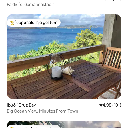
Faldir ferðamannastaðir
Í uppáhaldi hjá gestum
Í mestu uppáhaldi hjá gestum
Íbúð í Cruz Bay
4,98 af 5 í me
4,98 (101)
Big Ocean View, Minutes From Town