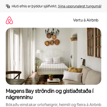
Stökkva
Hluti efnis er þýddur sjálfvirkt. 
Sýna upprunalegt tungumál
beint
að
efni
Vertu á Airbnb
Magens Bay ströndin og gistiaðstaða í
nágrenninu
Bókaðu einstakar orlofseignir, heimili og fleira á Airbnb