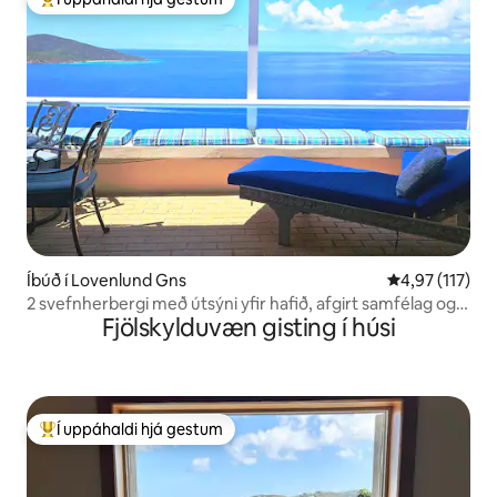
Í mestu uppáhaldi hjá gestum
Íbúð í Lovenlund Gns
4,97 af 5 í me
4,97 (117)
2 svefnherbergi með útsýni yfir hafið, afgirt samfélag og
Fjölskylduvæn gisting í húsi
vararafll
Í uppáhaldi hjá gestum
Í mestu uppáhaldi hjá gestum