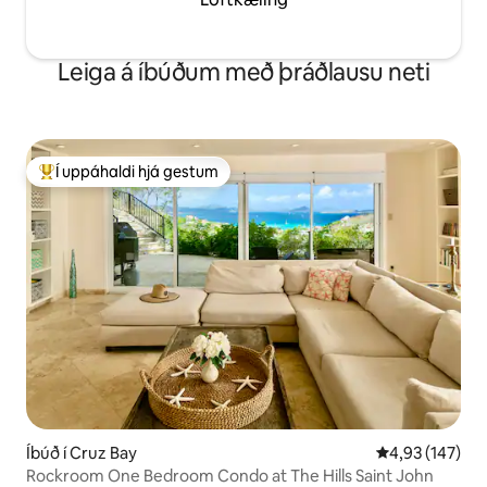
Leiga á íbúðum með þráðlausu neti
Í uppáhaldi hjá gestum
Í mestu uppáhaldi hjá gestum
Íbúð í Cruz Bay
4,93 af 5 í me
4,93 (147)
Rockroom One Bedroom Condo at The Hills Saint John