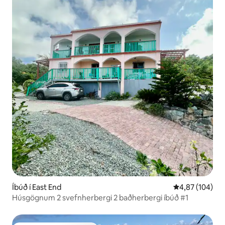
Íbúð í East End
4,87 af 5 í me
4,87 (104)
Húsgögnum 2 svefnherbergi 2 baðherbergi íbúð #1