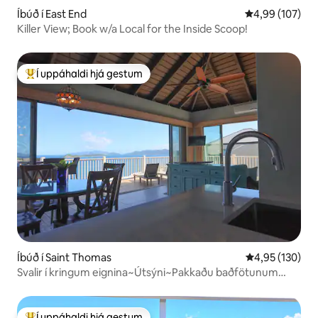
Íbúð í East End
4,99 af 5 í me
4,99 (107)
Killer View; Book w/a Local for the Inside Scoop!
Í uppáhaldi hjá gestum
Í mestu uppáhaldi hjá gestum
Íbúð í Saint Thomas
4,95 af 5 í me
4,95 (130)
Svalir í kringum eignina~Útsýni~Pakkaðu baðfötunum
þínum!
Í uppáhaldi hjá gestum