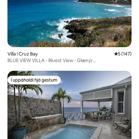
Villa í Cruz Bay
5 af 5 í me
5 (147)
BLUE VIEW VILLA - Bluest View - Glænýr...
Í uppáhaldi hjá gestum
Í uppáhaldi hjá gestum