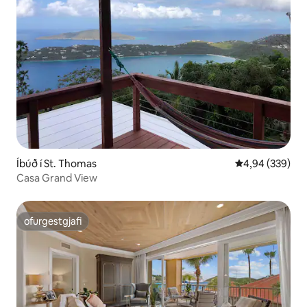
Íbúð í St. Thomas
4,94 af 5 í me
4,94 (339)
Casa Grand View
ofurgestgjafi
ofurgestgjafi