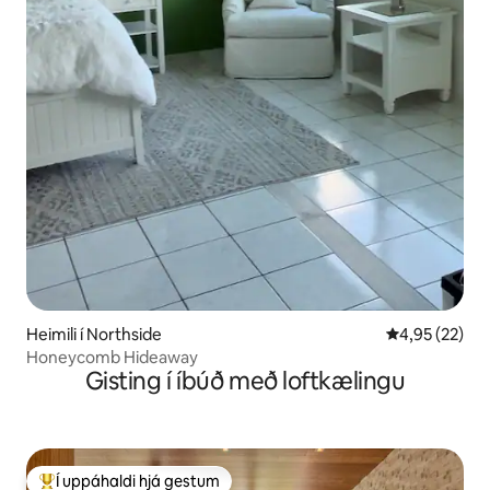
Heimili í Northside
4,95 af 5 í m
4,95 (22)
Honeycomb Hideaway
Gisting í íbúð með loftkælingu
Í uppáhaldi hjá gestum