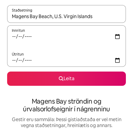
Staðsetning
Þegar niðurstöður liggja fyrir skaltu nota upp og niður örvalyk
Innritun
Útritun
Leita
Magens Bay ströndin og
úrvalsorlofseignir í nágrenninu
Gestir eru sammála: Þessi gistiaðstaða er vel metin
vegna staðsetningar, hreinlætis og annars.