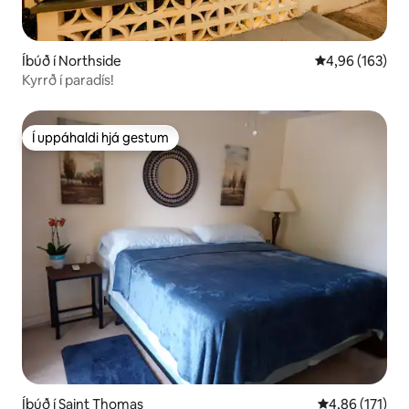
Íbúð í Northside
4,96 af 5 í me
4,96 (163)
Kyrrð í paradís!
Í uppáhaldi hjá gestum
Í uppáhaldi hjá gestum
Íbúð í Saint Thomas
4,86 af 5 í me
4,86 (171)